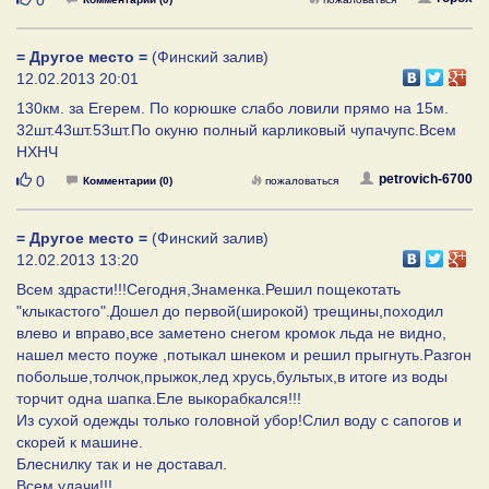
= Другое место =
(Финский залив)
12.02.2013 20:01
130км. за Егерем. По корюшке слабо ловили прямо на 15м.
32шт.43шт.53шт.По окуню полный карликовый чупачупс.Всем
НХНЧ
Нравится
petrovich-6700
0
Комментарии (0)
пожаловаться
= Другое место =
(Финский залив)
12.02.2013 13:20
Всем здрасти!!!Сегодня,Знаменка.Решил пощекотать
"клыкастого".Дошел до первой(широкой) трещины,походил
влево и вправо,все заметено снегом кромок льда не видно,
нашел место поуже ,потыкал шнеком и решил прыгнуть.Разгон
побольше,толчок,прыжок,лед хрусь,бультых,в итоге из воды
торчит одна шапка.Еле выкорабкался!!!
Из сухой одежды только головной убор!Слил воду с сапогов и
скорей к машине.
Блеснилку так и не доставал.
Всем удачи!!!