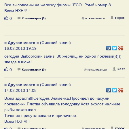
Все выловлены на железку фирмы "ЕСО" Ромб номер 8.
Всем НХНЧ!!!
Нравится
горох
0
Комментарии (0)
пожаловаться
= Другое место =
(Финский залив)
16.02.2013 19:19
сегодня Выборгский залив, 30 жерлиц, ни одной поклёвки)))))
звезда в шоке!
Нравится
kest
0
Комментарии (0)
пожаловаться
= Другое место =
(Финский залив)
14.02.2013 14:08
Всем здрасти!!!Сегодня,Знаменка.Просидел до часу,ни
поклевочки.Плотва объявила голодовку.Хотя эхолот наличие
рыбы показывал.
Течение присутствовало и приличное.
Всем НХНЧ!!!
Нравится
горох
0
Комментарии (0)
пожаловаться