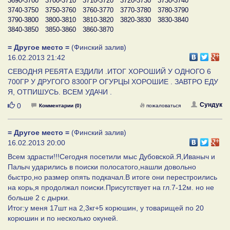
3690-3700
3700-3710
3710-3720
3720-3730
3730-3740
3740-3750
3750-3760
3760-3770
3770-3780
3780-3790
3790-3800
3800-3810
3810-3820
3820-3830
3830-3840
3840-3850
3850-3860
3860-3870
= Другое место =
(Финский залив)
16.02.2013 21:42
СЕВОДНЯ РЕБЯТА ЕЗДИЛИ .ИТОГ ХОРОШИЙ У ОДНОГО 6
700ГР У ДРУГОГО 8300ГР ОГУРЦЫ ХОРОШИЕ . ЗАВТРО ЕДУ
Я, ОТПИШУСЬ. ВСЕМ УДАЧИ .
Нравится
Сундук
0
Комментарии (0)
пожаловаться
= Другое место =
(Финский залив)
16.02.2013 20:00
Всем здрасти!!!Сегодня посетили мыс Дубовской.Я,Иваныч и
Палыч ударились в поиски полосатого,нашли довольно
быстро,но размер опять подкачал.В итоге они перестроились
на корь,я продолжал поиски.Присутствует на гл.7-12м. но не
больше 2 с дырки.
Итог:у меня 17шт на 2,3кг+5 корюшин, у товарищей по 20
корюшин и по несколько окуней.