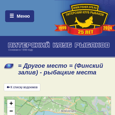
Меню:
Меню
= Другое место = (Финский
залив) - рыбацкие места
К списку водоемов
+
−