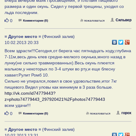
Вчера вечером маяк Просвещения, 9 плотвин пищевого
размера и один окунь. Сидел у первой трещины, уходил со
льда последним.
Нравится
Сильвер
0
Комментарии (0)
пожаловаться
= Другое место =
(Финский залив)
10.02.2013 20:33
Всем здрасти!!!Сегодня,от берега час пятнадцать ходу,глубина
7-11м,весь день клев средне-мелкого окунька,много назад в
лунку(не сильно травмированных).Весь окунь плюется
мальком,у некоторых по 3-4 штуки во рту,и еще блесну
хавает.Рулит Ромб 10.
Сильно не упирался,ловил в свое удовольствие,итог 7кг
пищевого.Видел уловы как минимум в 3 раза больше.
http://vk.com/id74779443?
z=photo74779443_297920421%2Fphotos74779443
всем удачи!!!
Нравится
горох
0
Комментарии (0)
пожаловаться
= Другое место =
(Финский залив)
10.02.2013 13:31