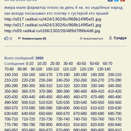
вчера маяк фарватор плохо за день 4 хв. но седобных народ
как всегда посасывал кто плотву с густерой кто ершей
http://s017.radikal.ru/i424/1302/6c/968b149f5ef1.jpg
http://s017.radikal.ru/i424/1302/6c/968b149f5ef1.jpg
http://s59.radikal.ru/i166/1302/26/489d7f86b4d8.jpg
Нравится
Сундук
0
Комментарии (0)
пожаловаться
Всего сообщений:
3866
0-10
10-20
20-30
30-40
40-50
50-60
60-70
Сообщения:
70-80
80-90
90-100
100-110
110-120
120-130
130-140
140-150
150-160
160-170
170-180
180-190
190-200
200-210
210-220
220-230
230-240
240-250
250-260
260-270
270-280
280-290
290-300
300-310
310-320
320-330
330-340
340-350
350-360
360-370
370-380
380-390
390-400
400-410
410-420
420-430
430-440
440-450
450-460
460-470
470-480
480-490
490-500
500-510
510-520
520-530
530-540
540-550
550-560
560-570
570-580
580-590
590-600
600-610
610-620
620-630
630-640
640-650
650-660
660-670
670-680
680-690
690-700
700-710
710-720
720-730
730-740
740-750
750-760
760-770
770-780
780-790
790-800
800-810
810-820
820-830
830-840
840-850
850-860
860-870
870-880
880-890
890-900
900-910