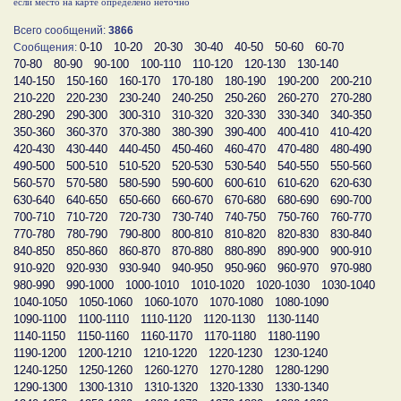
если место на карте определено неточно
Всего сообщений:
3866
0-10
10-20
20-30
30-40
40-50
50-60
60-70
Сообщения:
70-80
80-90
90-100
100-110
110-120
120-130
130-140
140-150
150-160
160-170
170-180
180-190
190-200
200-210
210-220
220-230
230-240
240-250
250-260
260-270
270-280
280-290
290-300
300-310
310-320
320-330
330-340
340-350
350-360
360-370
370-380
380-390
390-400
400-410
410-420
420-430
430-440
440-450
450-460
460-470
470-480
480-490
490-500
500-510
510-520
520-530
530-540
540-550
550-560
560-570
570-580
580-590
590-600
600-610
610-620
620-630
630-640
640-650
650-660
660-670
670-680
680-690
690-700
700-710
710-720
720-730
730-740
740-750
750-760
760-770
770-780
780-790
790-800
800-810
810-820
820-830
830-840
840-850
850-860
860-870
870-880
880-890
890-900
900-910
910-920
920-930
930-940
940-950
950-960
960-970
970-980
980-990
990-1000
1000-1010
1010-1020
1020-1030
1030-1040
1040-1050
1050-1060
1060-1070
1070-1080
1080-1090
1090-1100
1100-1110
1110-1120
1120-1130
1130-1140
1140-1150
1150-1160
1160-1170
1170-1180
1180-1190
1190-1200
1200-1210
1210-1220
1220-1230
1230-1240
1240-1250
1250-1260
1260-1270
1270-1280
1280-1290
1290-1300
1300-1310
1310-1320
1320-1330
1330-1340