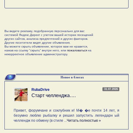
Вы видите рекламу, подобранную персонально для вас
системой Яндекс.Директ с учетом вашей истории посещений
других сайтов, анализа предпочтений и других факторов.
Другие посетители видят другие объявления.
Вы можете скрыть объявление, которое вам не нравится,
нажав на ссылку "скрыть" внутри него, или
пожаловаться
на
некорректное объявление администратору.
Новое в блогах
31.07.2026
RubaDrive
Старт челленджа….
Привет, форумчане и соклубник и! М� �е почти 14 лет, я
безумно люблю рыбалку и решил запустить легендарн ый
челлендж по обмену (в стиле ...
Читать полностью »