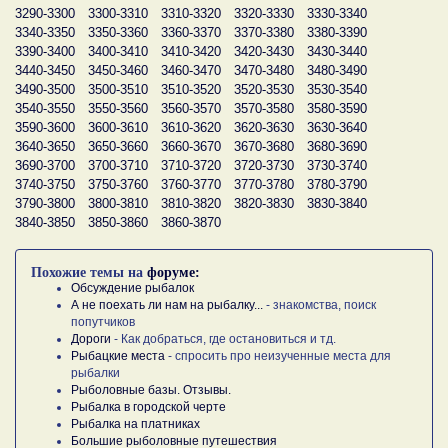
3290-3300
3300-3310
3310-3320
3320-3330
3330-3340
3340-3350
3350-3360
3360-3370
3370-3380
3380-3390
3390-3400
3400-3410
3410-3420
3420-3430
3430-3440
3440-3450
3450-3460
3460-3470
3470-3480
3480-3490
3490-3500
3500-3510
3510-3520
3520-3530
3530-3540
3540-3550
3550-3560
3560-3570
3570-3580
3580-3590
3590-3600
3600-3610
3610-3620
3620-3630
3630-3640
3640-3650
3650-3660
3660-3670
3670-3680
3680-3690
3690-3700
3700-3710
3710-3720
3720-3730
3730-3740
3740-3750
3750-3760
3760-3770
3770-3780
3780-3790
3790-3800
3800-3810
3810-3820
3820-3830
3830-3840
3840-3850
3850-3860
3860-3870
Похожие темы на
форуме:
Обсуждение рыбалок
А не поехать ли нам на рыбалку...
- знакомства, поиск
попутчиков
Дороги
- Как добраться, где остановиться и тд.
Рыбацкие места
- спросить про неизученные места для
рыбалки
Рыболовные базы. Отзывы.
Рыбалка в городской черте
Рыбалка на платниках
Большие рыболовные путешествия