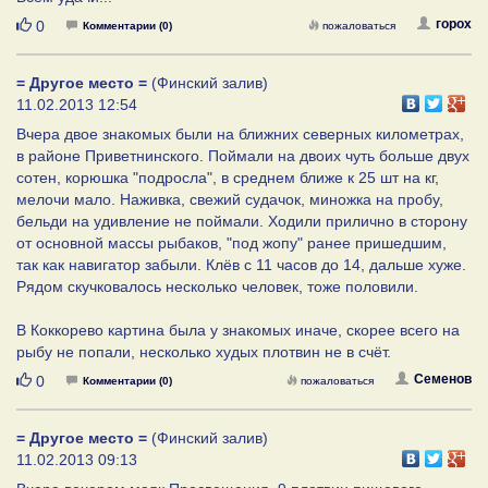
Нравится
горох
0
Комментарии (0)
пожаловаться
= Другое место =
(Финский залив)
11.02.2013 12:54
Вчера двое знакомых были на ближних северных километрах,
в районе Приветнинского. Поймали на двоих чуть больше двух
сотен, корюшка "подросла", в среднем ближе к 25 шт на кг,
мелочи мало. Наживка, свежий судачок, миножка на пробу,
бельди на удивление не поймали. Ходили прилично в сторону
от основной массы рыбаков, "под жопу" ранее пришедшим,
так как навигатор забыли. Клёв с 11 часов до 14, дальше хуже.
Рядом скучковалось несколько человек, тоже половили.
В Коккорево картина была у знакомых иначе, скорее всего на
рыбу не попали, несколько худых плотвин не в счёт.
Нравится
Семенов
0
Комментарии (0)
пожаловаться
= Другое место =
(Финский залив)
11.02.2013 09:13