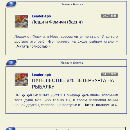
Новое в блогах
20.07.2026
Leader-spb
Лещи и Фомичи (басня)
Лещам от Фомича, в Неве, совсем житья не стало, И до того
достало это рыб, Что принято на сходе рыбьем стало –
...
Читать полностью »
Новое в блогах
14.07.2026
Leader-spb
ПУТЕШЕСТВIE изѣ ПЕТЕРБУРГА НА
РЫБАЛКУ
ПРЕ� �ЮБИМОМУ ДРУГУ. Собира� �сь вновь, вспомнил
тебя душа моя, ибо только ты, в своем возвеличи вании
нашей дружбы, способен на поступки и ...
Читать полностью »
Самое обсуждаемое