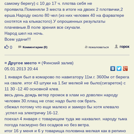
самому берегу) с 10 до 17 ч. плотва себя не
проявила.Поменяли 3 места в итоге на двоих 2 плотвички,2
ерша.Народу около 80 чел (из них человек 40 на фарватере
охотятся на клыкастого).У опрошенных результаты
плачевные.В поле зрения все скучали.
Народ шел на ночь.
Всем удачи!!!
Нравится
горох
0
Комментарии (0)
пожаловаться
= Другое место =
(Финский залив)
05.01.2013 20:44
1 января был в комарово по навигатору 11м.г. 3600м от берега
на свале. итог 43 штуки на 1.5кг мелкой не было(сигареток) с
11 30 -12 40 основной клев.
весь день дождь ветер промок в хлам но доволен народу
человек 30.плащ не спас надо было озк брать.
сбежал потому что еще малехо и замерз бы хотя клевало
.успел на электричку 16-12.
поехал 4 января с товарищем туда же нахвалил. народу тьма
погода пасмурно без осадков но без ветра.
итог 16 у меня и 6 у товарища половина мелкая как в репино