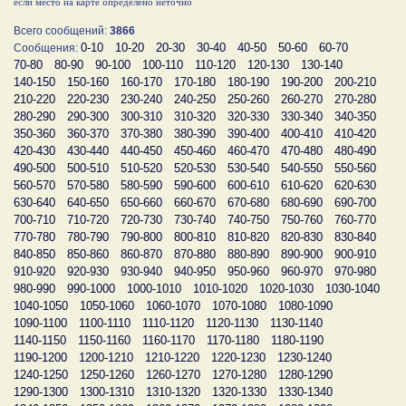
если место на карте определено неточно
Всего сообщений:
3866
0-10
10-20
20-30
30-40
40-50
50-60
60-70
Сообщения:
70-80
80-90
90-100
100-110
110-120
120-130
130-140
140-150
150-160
160-170
170-180
180-190
190-200
200-210
210-220
220-230
230-240
240-250
250-260
260-270
270-280
280-290
290-300
300-310
310-320
320-330
330-340
340-350
350-360
360-370
370-380
380-390
390-400
400-410
410-420
420-430
430-440
440-450
450-460
460-470
470-480
480-490
490-500
500-510
510-520
520-530
530-540
540-550
550-560
560-570
570-580
580-590
590-600
600-610
610-620
620-630
630-640
640-650
650-660
660-670
670-680
680-690
690-700
700-710
710-720
720-730
730-740
740-750
750-760
760-770
770-780
780-790
790-800
800-810
810-820
820-830
830-840
840-850
850-860
860-870
870-880
880-890
890-900
900-910
910-920
920-930
930-940
940-950
950-960
960-970
970-980
980-990
990-1000
1000-1010
1010-1020
1020-1030
1030-1040
1040-1050
1050-1060
1060-1070
1070-1080
1080-1090
1090-1100
1100-1110
1110-1120
1120-1130
1130-1140
1140-1150
1150-1160
1160-1170
1170-1180
1180-1190
1190-1200
1200-1210
1210-1220
1220-1230
1230-1240
1240-1250
1250-1260
1260-1270
1270-1280
1280-1290
1290-1300
1300-1310
1310-1320
1320-1330
1330-1340