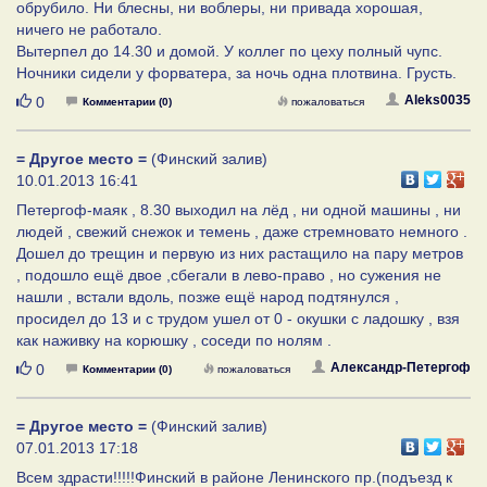
обрубило. Ни блесны, ни воблеры, ни привада хорошая,
ничего не работало.
Вытерпел до 14.30 и домой. У коллег по цеху полный чупс.
Ночники сидели у форватера, за ночь одна плотвина. Грусть.
Нравится
Aleks0035
0
Комментарии (0)
пожаловаться
= Другое место =
(Финский залив)
10.01.2013 16:41
Петергоф-маяк , 8.30 выходил на лёд , ни одной машины , ни
людей , свежий снежок и темень , даже стремновато немного .
Дошел до трещин и первую из них растащило на пару метров
, подошло ещё двое ,сбегали в лево-право , но сужения не
нашли , встали вдоль, позже ещё народ подтянулся ,
просидел до 13 и с трудом ушел от 0 - окушки с ладошку , взя
как наживку на корюшку , соседи по нолям .
Нравится
Александр-Петергоф
0
Комментарии (0)
пожаловаться
= Другое место =
(Финский залив)
07.01.2013 17:18
Всем здрасти!!!!!Финский в районе Ленинского пр.(подъезд к