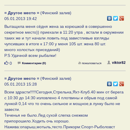
= Другое место =
(Финский залив)
05.01.2013 19:42
Вытащила меня сёдня жена за корюшкой в совершенно
секретное место)) приехали в 11:20 утра , встали в окружении
таких же и тут начали ловить под завистливые взгляды
чупсивших в итоге к 17:00 у меня 105 шт. жена 80 шт.
много холостых приседаний)
P.S Удачной всем рыбалки!
Нравится
viktor82
0
Комментарии (0)
пожаловаться
= Другое место =
(Финский залив)
05.01.2013 15:28
Всем здрасти!!!!!Сегодня,Стрельна,Яхт-Клуб.40 мин от берега
с 10:30 до 14:30 изловлено 4 плотвины и обрыв под самой
лункой 0,14 что то очень сильное и мощное,в лунку было не
завести.
Теченья не было.Лед сухой слегка снежком
припорошило.Ходить очь хорошо.
Нажива:опарыш,мотыль,тесто.Прикорм:Спорт-Рыболовст