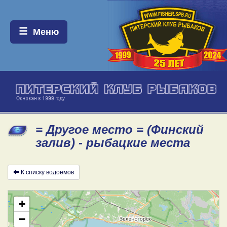
Меню:
Меню
= Другое место = (Финский
залив) - рыбацкие места
К списку водоемов
+
−