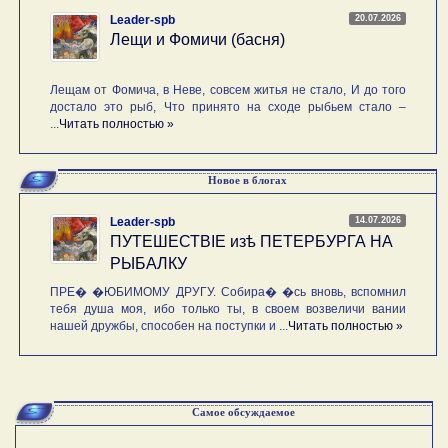
20.07.2026
Leader-spb
Лещи и Фомичи (басня)
Лещам от Фомича, в Неве, совсем житья не стало, И до того
достало это рыб, Что принято на сходе рыбьем стало –
...
Читать полностью »
Новое в блогах
14.07.2026
Leader-spb
ПУТЕШЕСТВIE изѣ ПЕТЕРБУРГА НА
РЫБАЛКУ
ПРЕ� �ЮБИМОМУ ДРУГУ. Собира� �сь вновь, вспомнил
тебя душа моя, ибо только ты, в своем возвеличи вании
нашей дружбы, способен на поступки и ...
Читать полностью »
Самое обсуждаемое