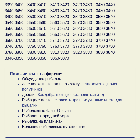
3390-3400
3400-3410
3410-3420
3420-3430
3430-3440
3440-3450
3450-3460
3460-3470
3470-3480
3480-3490
3490-3500
3500-3510
3510-3520
3520-3530
3530-3540
3540-3550
3550-3560
3560-3570
3570-3580
3580-3590
3590-3600
3600-3610
3610-3620
3620-3630
3630-3640
3640-3650
3650-3660
3660-3670
3670-3680
3680-3690
3690-3700
3700-3710
3710-3720
3720-3730
3730-3740
3740-3750
3750-3760
3760-3770
3770-3780
3780-3790
3790-3800
3800-3810
3810-3820
3820-3830
3830-3840
3840-3850
3850-3860
3860-3870
Похожие темы на
форуме:
Обсуждение рыбалок
А не поехать ли нам на рыбалку...
- знакомства, поиск
попутчиков
Дороги
- Как добраться, где остановиться и тд.
Рыбацкие места
- спросить про неизученные места для
рыбалки
Рыболовные базы. Отзывы.
Рыбалка в городской черте
Рыбалка на платниках
Большие рыболовные путешествия