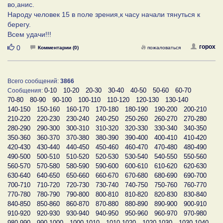
во,анис.
Народу человек 15 в поле зрения,к часу начали тянуться к
берегу.
Всем удачи!!!
Нравится
горох
0
Комментарии (0)
пожаловаться
Всего сообщений:
3866
0-10
10-20
20-30
30-40
40-50
50-60
60-70
Сообщения:
70-80
80-90
90-100
100-110
110-120
120-130
130-140
140-150
150-160
160-170
170-180
180-190
190-200
200-210
210-220
220-230
230-240
240-250
250-260
260-270
270-280
280-290
290-300
300-310
310-320
320-330
330-340
340-350
350-360
360-370
370-380
380-390
390-400
400-410
410-420
420-430
430-440
440-450
450-460
460-470
470-480
480-490
490-500
500-510
510-520
520-530
530-540
540-550
550-560
560-570
570-580
580-590
590-600
600-610
610-620
620-630
630-640
640-650
650-660
660-670
670-680
680-690
690-700
700-710
710-720
720-730
730-740
740-750
750-760
760-770
770-780
780-790
790-800
800-810
810-820
820-830
830-840
840-850
850-860
860-870
870-880
880-890
890-900
900-910
910-920
920-930
930-940
940-950
950-960
960-970
970-980
980-990
990-1000
1000-1010
1010-1020
1020-1030
1030-1040