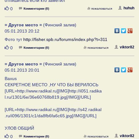
отпишитесь если кто заметил
Нравится
huhuh
0
Комментарии (0)
пожаловаться
= Другое место =
(Финский залив)
05.01.2013 20:12
Фото тут
http://fisher.spb.ru/forums/index.php?t=311
Нравится
viktor82
0
Комментарии (0)
пожаловаться
= Другое место =
(Финский залив)
05.01.2013 20:01
Baxus
СЕКРЕТНОЕ МЕСТО ,НУ ЧТО БЫ ВЕРИЛОСЬ
[URL=http://www.radikal.ru][IMG]http://i051.radika
l.ru/1301/6e/36e60768b819.jpg[/IMG][/URL]
[URL=http://www.radikal.ru][IMG]http://s42.radikal
.ru/i096/1301/c1/da8fb6fa6c65.jpg[/IMG][/URL]
УЛОВ ОБЩИЙ
Нравится
viktor82
0
Комментарии (0)
пожаловаться