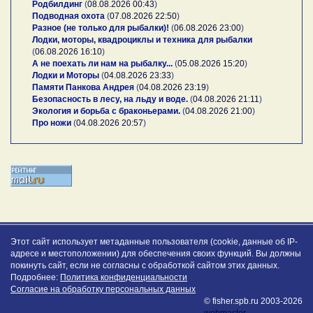
Родбилдинг
(
08.08.2026 00:43
)
Подводная охота
(
07.08.2026 22:50
)
Разное (не только для рыбалки)!
(
06.08.2026 23:00
)
Лодки, моторы, квадроциклы и техника для рыбалки
(
06.08.2026 16:10
)
А не поехать ли нам на рыбалку...
(
05.08.2026 15:20
)
Лодки и Моторы
(
04.08.2026 23:33
)
Памяти Панкова Андрея
(
04.08.2026 23:19
)
Безопасность в лесу, на льду и воде.
(
04.08.2026 21:11
)
Экология и борьба с браконьерами.
(
04.08.2026 21:00
)
Про ножи
(
04.08.2026 20:57
)
Этот сайт использует метаданные пользователя (cookie, данные об IP-
адресе и местоположении) для обеспечения своих функций. Вы должны
покинуть сайт, если не согласны с обработкой сайтом этих данных.
Подробнее:
Политика конфиденциальности
Согласие на обработку персональных данных
© fisher.spb.ru 2003-2026
webmaster