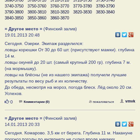
3690-3700
3700-3710
3710-3720
3720-3730
3730-3740
3740-3750
3750-3760
3760-3770
3770-3780
3780-3790
3790-3800
3800-3810
3810-3820
3820-3830
3830-3840
3840-3850
3850-3860
3860-3870
= Другое место =
(Финский залив)
19.01.2013 20:48
Сегодня. Озерки. Экипаж разделился:
ловцы корюшки От 30 до 60 шт. (присутствуют мамки). глубина
14 м.
ловцы окуней до 20 шт. (самый крупный 200 гр). глубина 7 м.
(на мормышку).
ловцы на блёсны (не из нашего экипажа) получили лучшие
результаты по весу рыб и их количеству.
До обеда, несмотря на мороз, погода блеск. Лёд около 20 см.
Успехов.
Нравится
vmvk
0
Комментарии (0)
пожаловаться
= Другое место =
(Финский залив)
14.01.2013 20:33
Сегодня. Комарово. 3,5 км от берега. Глубина 11 м. Накануне
прогноз погоды по интернету не сулил вроде никаких