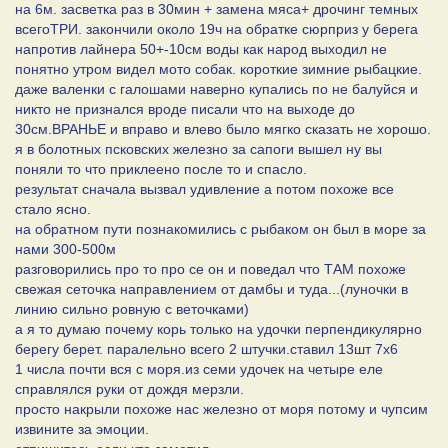
на 6м. засветка раз в 30мин + замена мяса+ дрочинг темных
всегоТРИ. закончили около 19ч на обратке сюрприз у берега
напротив лайнера 50+-10см воды как народ выходил не
понятно утром видел мото собак. короткие зимние рыбацкие.
даже валенки с галошами наверно купались по не балуйся и
никто не признался вроде писали что на выходе до
30см.ВРАНЬЕ и вправо и влево было мягко сказать не хорошо.
я в болотных псковских железно за сапоги вышел ну вы
поняли то что приклеено после то и спасло.
результат сначала вызвал удивление а потом похоже все
стало ясно.
на обратном пути познакомились с рыбаком он был в море за
нами 300-500м
разговорились про то про се он и поведал что ТАМ похоже
свежая сеточка направлением от дамбы и туда...(луночки в
линию сильно ровную с веточками)
а я то думаю почему корь только на удочки перпендикулярно
берегу берет. паралельно всего 2 штучки.ставил 13шт 7х6
1 числа почти вся с моря.из семи удочек на четыре еле
справлялся руки от дождя мерзли.
просто накрыли похоже нас железно от моря потому и чупсим
извините за эмоции.