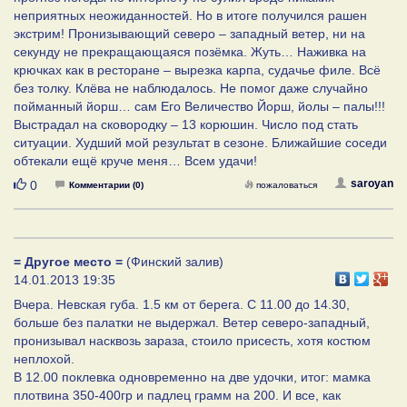
неприятных неожиданностей. Но в итоге получился рашен
экстрим! Пронизывающий северо – западный ветер, ни на
секунду не прекращающаяся позёмка. Жуть… Наживка на
крючках как в ресторане – вырезка карпа, судачье филе. Всё
без толку. Клёва не наблюдалось. Не помог даже случайно
пойманный йорш… сам Его Величество Йорш, йолы – палы!!!
Выстрадал на сковородку – 13 корюшин. Число под стать
ситуации. Худший мой результат в сезоне. Ближайшие соседи
обтекали ещё круче меня… Всем удачи!
Нравится
saroyan
0
Комментарии (0)
пожаловаться
= Другое место =
(Финский залив)
14.01.2013 19:35
Вчера. Невская губа. 1.5 км от берега. С 11.00 до 14.30,
больше без палатки не выдержал. Ветер северо-западный,
пронизывал насквозь зараза, стоило присесть, хотя костюм
неплохой.
В 12.00 поклевка одновременно на две удочки, итог: мамка
плотвина 350-400гр и падлец грамм на 200. И все, как