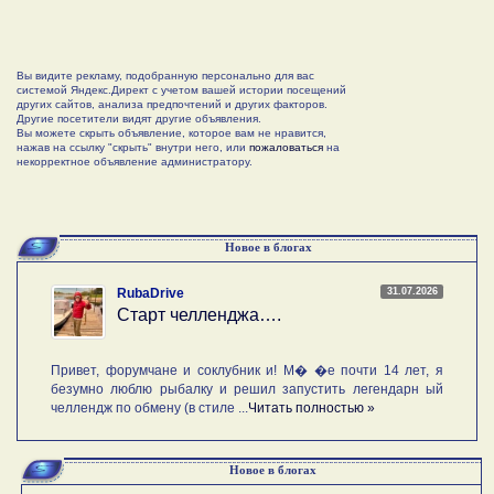
Вы видите рекламу, подобранную персонально для вас
системой Яндекс.Директ с учетом вашей истории посещений
других сайтов, анализа предпочтений и других факторов.
Другие посетители видят другие объявления.
Вы можете скрыть объявление, которое вам не нравится,
нажав на ссылку "скрыть" внутри него, или
пожаловаться
на
некорректное объявление администратору.
Новое в блогах
31.07.2026
RubaDrive
Старт челленджа….
Привет, форумчане и соклубник и! М� �е почти 14 лет, я
безумно люблю рыбалку и решил запустить легендарн ый
челлендж по обмену (в стиле ...
Читать полностью »
Новое в блогах