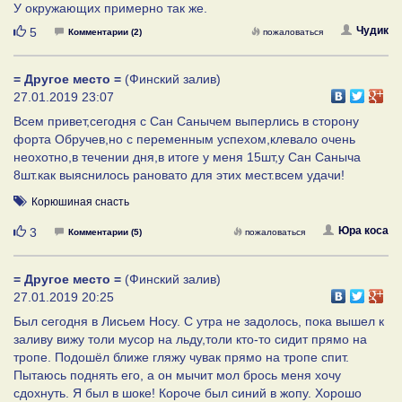
У окружающих примерно так же.
Нравится
Чудик
5
Комментарии (2)
пожаловаться
= Другое место =
(Финский залив)
27.01.2019 23:07
Всем привет,сегодня с Сан Санычем выперлись в сторону
форта Обручев,но с переменным успехом,клевало очень
неохотно,в течении дня,в итоге у меня 15шт,у Сан Саныча
8шт.как выяснилось рановато для этих мест.всем удачи!
Корюшиная снасть
Нравится
Юра коса
3
Комментарии (5)
пожаловаться
= Другое место =
(Финский залив)
27.01.2019 20:25
Был сегодня в Лисьем Носу. С утра не задолось, пока вышел к
заливу вижу толи мусор на льду,толи кто-то сидит прямо на
тропе. Подошёл ближе гляжу чувак прямо на тропе спит.
Пытаюсь поднять его, а он мычит мол брось меня хочу
сдохнуть. Я был в шоке! Короче был синий в жопу. Хорошо