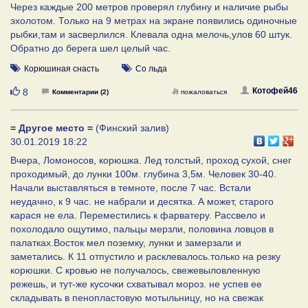
Через каждые 200 метров проверял глубину и наличие рыбы
эхолотом. Только на 9 метрах на экране появились одиночные
рыбки,там и засверлился. Клевала одна мелочь,улов 60 штук.
Обратно до берега шел целый час.
Корюшиная снасть
Со льда
Нравится
Котофей46
8
Комментарии (2)
пожаловаться
= Другое место =
(Финский залив)
30.01.2019 18:22
Вчера, Ломоносов, корюшка. Лед толстый, проход сухой, снег
проходимый, до лунки 100м. глубина 3,5м. Человек 30-40.
Начали выставляться в темноте, после 7 час. Встали
неудачно, к 9 час. не набрали и десятка. А может, старого
карася не ела. Переместились к фарватеру. Рассвело и
похолодало ощутимо, пальцы мерзли, половина ловцов в
палатках.Восток мел поземку, лунки и замерзали и
заметались. К 11 отпустило и расклевалось.только на резку
корюшки. С кровью не получалось, свежевыловленную
режешь, и тут-же кусочки схватывал мороз. не успев ее
складывать в пенопластовую мотыльницу, но на свежак