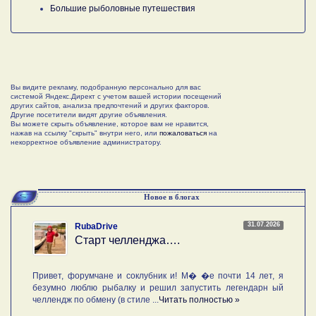
Большие рыболовные путешествия
Вы видите рекламу, подобранную персонально для вас
системой Яндекс.Директ с учетом вашей истории посещений
других сайтов, анализа предпочтений и других факторов.
Другие посетители видят другие объявления.
Вы можете скрыть объявление, которое вам не нравится,
нажав на ссылку "скрыть" внутри него, или
пожаловаться
на
некорректное объявление администратору.
Новое в блогах
31.07.2026
RubaDrive
Старт челленджа….
Привет, форумчане и соклубник и! М� �е почти 14 лет, я
безумно люблю рыбалку и решил запустить легендарн ый
челлендж по обмену (в стиле ...
Читать полностью »