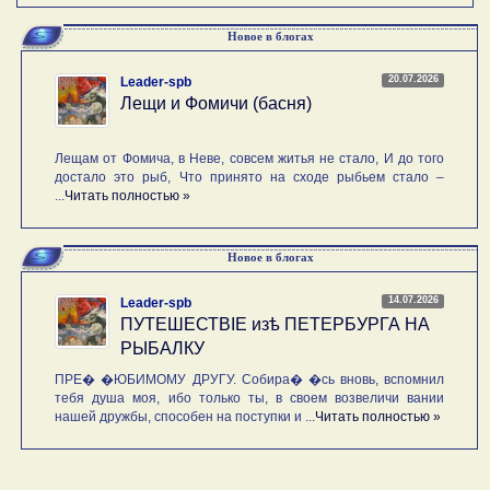
Новое в блогах
20.07.2026
Leader-spb
Лещи и Фомичи (басня)
Лещам от Фомича, в Неве, совсем житья не стало, И до того
достало это рыб, Что принято на сходе рыбьем стало –
...
Читать полностью »
Новое в блогах
14.07.2026
Leader-spb
ПУТЕШЕСТВIE изѣ ПЕТЕРБУРГА НА
РЫБАЛКУ
ПРЕ� �ЮБИМОМУ ДРУГУ. Собира� �сь вновь, вспомнил
тебя душа моя, ибо только ты, в своем возвеличи вании
нашей дружбы, способен на поступки и ...
Читать полностью »