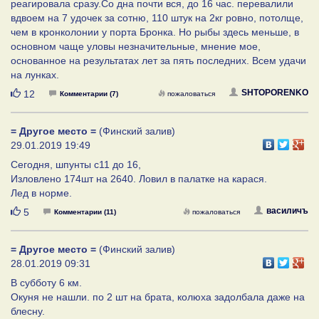
реагировала сразу.Со дна почти вся, до 16 час. перевалили
вдвоем на 7 удочек за сотню, 110 штук на 2кг ровно, потолще,
чем в кронколонии у порта Бронка. Но рыбы здесь меньше, в
основном чаще уловы незначительные, мнение мое,
основанное на результатах лет за пять последних. Всем удачи
на лунках.
Нравится
SHTOPORENKO
12
Комментарии (7)
пожаловаться
= Другое место =
(Финский залив)
29.01.2019 19:49
Сегодня, шпунты с11 до 16,
Изловлено 174шт на 2640. Ловил в палатке на карася.
Лед в норме.
Нравится
василичъ
5
Комментарии (11)
пожаловаться
= Другое место =
(Финский залив)
28.01.2019 09:31
В субботу 6 км.
Окуня не нашли. по 2 шт на брата, колюха задолбала даже на
блесну.