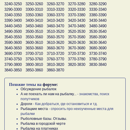
3240-3250
3250-3260
3260-3270
3270-3280
3280-3290
3290-3300
3300-3310
3310-3320
3320-3330
3330-3340
3340-3350
3350-3360
3360-3370
3370-3380
3380-3390
3390-3400
3400-3410
3410-3420
3420-3430
3430-3440
3440-3450
3450-3460
3460-3470
3470-3480
3480-3490
3490-3500
3500-3510
3510-3520
3520-3530
3530-3540
3540-3550
3550-3560
3560-3570
3570-3580
3580-3590
3590-3600
3600-3610
3610-3620
3620-3630
3630-3640
3640-3650
3650-3660
3660-3670
3670-3680
3680-3690
3690-3700
3700-3710
3710-3720
3720-3730
3730-3740
3740-3750
3750-3760
3760-3770
3770-3780
3780-3790
3790-3800
3800-3810
3810-3820
3820-3830
3830-3840
3840-3850
3850-3860
3860-3870
Похожие темы на
форуме:
Обсуждение рыбалок
А не поехать ли нам на рыбалку...
- знакомства, поиск
попутчиков
Дороги
- Как добраться, где остановиться и тд.
Рыбацкие места
- спросить про неизученные места для
рыбалки
Рыболовные базы. Отзывы.
Рыбалка в городской черте
Рыбалка на платниках