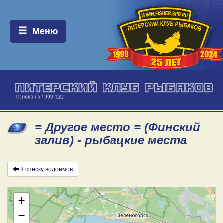
Меню:
Меню
= Другое место = (Финский
залив) - рыбацкие места
К списку водоемов
+
−