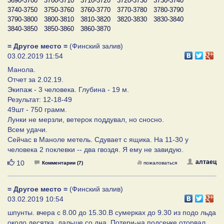
3690-3700
3700-3710
3710-3720
3720-3730
3730-3740
3740-3750
3750-3760
3760-3770
3770-3780
3780-3790
3790-3800
3800-3810
3810-3820
3820-3830
3830-3840
3840-3850
3850-3860
3860-3870
= Другое место =
(Финский залив)
03.02.2019 11:54
Манола.
Отчет за 2.02.19.
Экипаж - 3 человека. Глубина - 19 м.
Результат: 12-18-49
49шт - 750 грамм.
Лунки не мерзли, ветерок поддувал, но сносно.
Всем удачи.
Сейчас в Маноле метель. Сдувает с ящика. На 11-30 у
человека 2 поклевки -- два гвоздя. Я ему не завидую.
Нравится
алтаец
10
Комментарии (7)
пожаловаться
= Другое место =
(Финский залив)
03.02.2019 10:54
шпунты. вчера с 8.00 до 15.30.В сумерках до 9.30 из подо льда
около десятка, дальше со дна. Потери-на подсечке оторвал