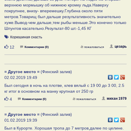
верхнюю мормышку об нижнюю кромку льда.Наверху
покрупнее, внизу- вперемешку.Глубина около пяти
метров.Товарищ был дальше результативность значительно
хуже.Вывод-чем дальше,тем рыбы меньше.Это конечно только
Шпунтов касательно.Результат-80 шт.-1,45 КГ
Корюшиная снасть
Нравится
цезарь
12
Комментарии (0)
пожаловаться
= Другое место =
(Финский залив)
02.02.2019 19:49
Был сегодня в ночь на плотве, клев вялый с 19 00 до 3 00, 2.5
кг итог в основном на манку крупная от 250 гр
Нравится
михан 1979
4
Комментарии (0)
пожаловаться
= Другое место =
(Финский залив)
01.02.2019 19:39
Был в Курорте. Хорошая тропа до 7 метров,далее по целине.