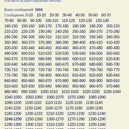
если место на карте определено неточно
Всего сообщений:
3866
0-10
10-20
20-30
30-40
40-50
50-60
60-70
Сообщения:
70-80
80-90
90-100
100-110
110-120
120-130
130-140
140-150
150-160
160-170
170-180
180-190
190-200
200-210
210-220
220-230
230-240
240-250
250-260
260-270
270-280
280-290
290-300
300-310
310-320
320-330
330-340
340-350
350-360
360-370
370-380
380-390
390-400
400-410
410-420
420-430
430-440
440-450
450-460
460-470
470-480
480-490
490-500
500-510
510-520
520-530
530-540
540-550
550-560
560-570
570-580
580-590
590-600
600-610
610-620
620-630
630-640
640-650
650-660
660-670
670-680
680-690
690-700
700-710
710-720
720-730
730-740
740-750
750-760
760-770
770-780
780-790
790-800
800-810
810-820
820-830
830-840
840-850
850-860
860-870
870-880
880-890
890-900
900-910
910-920
920-930
930-940
940-950
950-960
960-970
970-980
980-990
990-1000
1000-1010
1010-1020
1020-1030
1030-1040
1040-1050
1050-1060
1060-1070
1070-1080
1080-1090
1090-1100
1100-1110
1110-1120
1120-1130
1130-1140
1140-1150
1150-1160
1160-1170
1170-1180
1180-1190
1190-1200
1200-1210
1210-1220
1220-1230
1230-1240
1240-1250
1250-1260
1260-1270
1270-1280
1280-1290
1290-1300
1300-1310
1310-1320
1320-1330
1330-1340