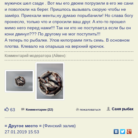
мужичок шел сзади . Вот мы его двоем погрузили в его же сани
и поволокли на берег. Пришлось вызывать скорую чтобы не
замёрз. Приехали менты,ну думаю порыбачили! Но слава богу
пронесло, только что и спросили ваш друг. А кто-то прошел
мимо него перед нами!!! Так ни кто не поступает,а если бы он
кони двинул??? По другому не мог поступить!!!
А теперь по рыбалке. Улов килограмм пять семь. В основном
плотва. Клевало на опарыша на верхний крючок.
Комментарий модератора (Айвен):
Нравится
Саня рыбак
63
Комментарии (22)
пожаловаться
= Другое место =
(Финский залив)
27.01.2019 15:53