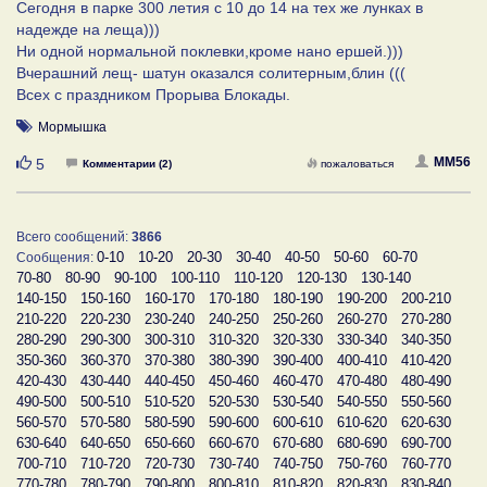
Сегодня в парке 300 летия с 10 до 14 на тех же лунках в
надежде на леща)))
Ни одной нормальной поклевки,кроме нано ершей.)))
Вчерашний лещ- шатун оказался солитерным,блин (((
Всех с праздником Прорыва Блокады.
Мормышка
Нравится
MM56
5
Комментарии (2)
пожаловаться
Всего сообщений:
3866
0-10
10-20
20-30
30-40
40-50
50-60
60-70
Сообщения:
70-80
80-90
90-100
100-110
110-120
120-130
130-140
140-150
150-160
160-170
170-180
180-190
190-200
200-210
210-220
220-230
230-240
240-250
250-260
260-270
270-280
280-290
290-300
300-310
310-320
320-330
330-340
340-350
350-360
360-370
370-380
380-390
390-400
400-410
410-420
420-430
430-440
440-450
450-460
460-470
470-480
480-490
490-500
500-510
510-520
520-530
530-540
540-550
550-560
560-570
570-580
580-590
590-600
600-610
610-620
620-630
630-640
640-650
650-660
660-670
670-680
680-690
690-700
700-710
710-720
720-730
730-740
740-750
750-760
760-770
770-780
780-790
790-800
800-810
810-820
820-830
830-840