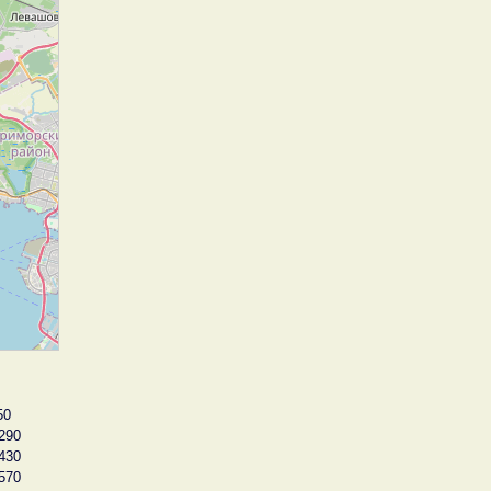
50
290
430
570