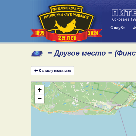
О клубе
Ф
= Другое место = (Финс
К списку водоемов
+
−