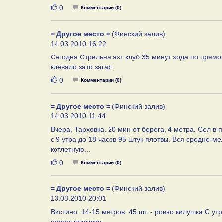
Нравится
0
Комментарии (0)
= Другое место =
(Финский залив)
14.03.2010 16:22
Сегодня Стрельна яхт клуб.35 минут хода по прям
клевало,зато загар.
Нравится
0
Комментарии (0)
= Другое место =
(Финский залив)
14.03.2010 11:44
Вчера, Тарховка. 20 мин от берега, 4 метра. Сел в 
с 9 утра до 18 часов 95 штук плотвы. Вся средне-ме
котлетную...
Нравится
0
Комментарии (0)
= Другое место =
(Финский залив)
13.03.2010 20:01
Вистино. 14-15 метров. 45 шт. - ровно килушка.С у
перерывчиками....