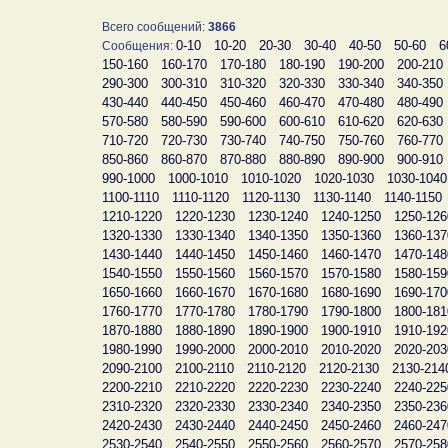
Всего сообщений:
3866
0-10
10-20
20-30
30-40
40-50
50-60
6
Сообщения:
150-160
160-170
170-180
180-190
190-200
200-210
290-300
300-310
310-320
320-330
330-340
340-350
430-440
440-450
450-460
460-470
470-480
480-490
570-580
580-590
590-600
600-610
610-620
620-630
710-720
720-730
730-740
740-750
750-760
760-770
850-860
860-870
870-880
880-890
890-900
900-910
990-1000
1000-1010
1010-1020
1020-1030
1030-1040
1100-1110
1110-1120
1120-1130
1130-1140
1140-1150
1210-1220
1220-1230
1230-1240
1240-1250
1250-126
1320-1330
1330-1340
1340-1350
1350-1360
1360-137
1430-1440
1440-1450
1450-1460
1460-1470
1470-148
1540-1550
1550-1560
1560-1570
1570-1580
1580-159
1650-1660
1660-1670
1670-1680
1680-1690
1690-170
1760-1770
1770-1780
1780-1790
1790-1800
1800-181
1870-1880
1880-1890
1890-1900
1900-1910
1910-192
1980-1990
1990-2000
2000-2010
2010-2020
2020-203
2090-2100
2100-2110
2110-2120
2120-2130
2130-214
2200-2210
2210-2220
2220-2230
2230-2240
2240-225
2310-2320
2320-2330
2330-2340
2340-2350
2350-236
2420-2430
2430-2440
2440-2450
2450-2460
2460-247
2530-2540
2540-2550
2550-2560
2560-2570
2570-258