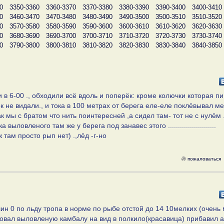
0
3350-3360
3360-3370
3370-3380
3380-3390
3390-3400
3400-3410
0
3460-3470
3470-3480
3480-3490
3490-3500
3500-3510
3510-3520
0
3570-3580
3580-3590
3590-3600
3600-3610
3610-3620
3620-3630
0
3680-3690
3690-3700
3700-3710
3710-3720
3720-3730
3730-3740
0
3790-3800
3800-3810
3810-3820
3820-3830
3830-3840
3840-3850
 в 6-00 ., обходили всё вдоль и поперёк: кроме колючки которая пи.
к не видали., и тока в 100 метрах от берега еле-еле поклёвывал м
к мы с братом что нить поинтересней ,а сидел там- тот не с нулём .
ловленого там же у берега под занавес этого ........................
 там просто рып нет) .,лёд -г-но
пожаловаться
н 0 по льду тропа в норме по рыбе отстой до 14 10мелких (очень 
овал выловленую камбалу на вид в полкило(красавица) прибавил а