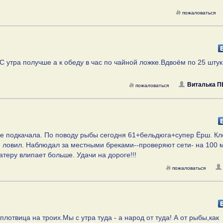
пожаловаться
С утра получше а к обеду в час по чайной ложке.Вдвоём по 25 шту
Виталька 
пожаловаться
не подкачала. По поводу рыбы сегодня 61+бельдюга+супер Ёрш. Кл
ем ловил. Наблюдал за местными бреками--проверяют сети- на 100 
теру влипает больше. Удачи на дороге!!!
пожаловаться
отвица на троих.Мы с утра туда - а народ от туда! А от рыбы,как