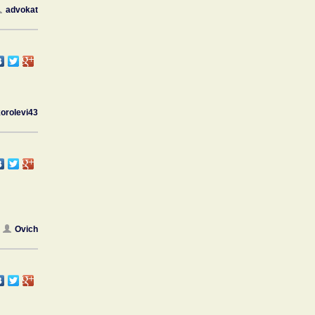
advokat
orolevi43
Ovich