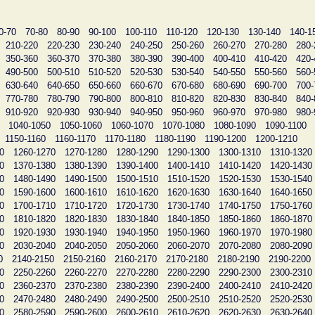
0-70
70-80
80-90
90-100
100-110
110-120
120-130
130-140
140-1
210-220
220-230
230-240
240-250
250-260
260-270
270-280
280-
350-360
360-370
370-380
380-390
390-400
400-410
410-420
420-
490-500
500-510
510-520
520-530
530-540
540-550
550-560
560-
630-640
640-650
650-660
660-670
670-680
680-690
690-700
700-
770-780
780-790
790-800
800-810
810-820
820-830
830-840
840-
910-920
920-930
930-940
940-950
950-960
960-970
970-980
980-
1040-1050
1050-1060
1060-1070
1070-1080
1080-1090
1090-1100
1150-1160
1160-1170
1170-1180
1180-1190
1190-1200
1200-1210
0
1260-1270
1270-1280
1280-1290
1290-1300
1300-1310
1310-1320
0
1370-1380
1380-1390
1390-1400
1400-1410
1410-1420
1420-1430
0
1480-1490
1490-1500
1500-1510
1510-1520
1520-1530
1530-1540
0
1590-1600
1600-1610
1610-1620
1620-1630
1630-1640
1640-1650
0
1700-1710
1710-1720
1720-1730
1730-1740
1740-1750
1750-1760
0
1810-1820
1820-1830
1830-1840
1840-1850
1850-1860
1860-1870
0
1920-1930
1930-1940
1940-1950
1950-1960
1960-1970
1970-1980
0
2030-2040
2040-2050
2050-2060
2060-2070
2070-2080
2080-2090
0
2140-2150
2150-2160
2160-2170
2170-2180
2180-2190
2190-2200
0
2250-2260
2260-2270
2270-2280
2280-2290
2290-2300
2300-2310
0
2360-2370
2370-2380
2380-2390
2390-2400
2400-2410
2410-2420
0
2470-2480
2480-2490
2490-2500
2500-2510
2510-2520
2520-2530
0
2580-2590
2590-2600
2600-2610
2610-2620
2620-2630
2630-2640