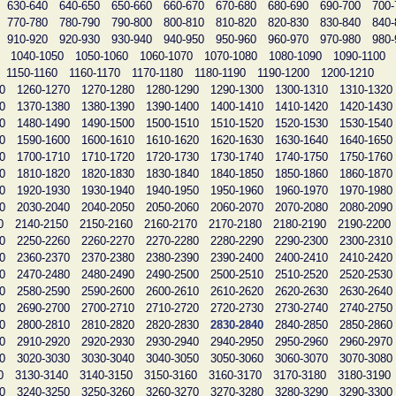
630-640
640-650
650-660
660-670
670-680
680-690
690-700
700-
770-780
780-790
790-800
800-810
810-820
820-830
830-840
840-
910-920
920-930
930-940
940-950
950-960
960-970
970-980
980-
1040-1050
1050-1060
1060-1070
1070-1080
1080-1090
1090-1100
1150-1160
1160-1170
1170-1180
1180-1190
1190-1200
1200-1210
0
1260-1270
1270-1280
1280-1290
1290-1300
1300-1310
1310-1320
0
1370-1380
1380-1390
1390-1400
1400-1410
1410-1420
1420-1430
0
1480-1490
1490-1500
1500-1510
1510-1520
1520-1530
1530-1540
0
1590-1600
1600-1610
1610-1620
1620-1630
1630-1640
1640-1650
0
1700-1710
1710-1720
1720-1730
1730-1740
1740-1750
1750-1760
0
1810-1820
1820-1830
1830-1840
1840-1850
1850-1860
1860-1870
0
1920-1930
1930-1940
1940-1950
1950-1960
1960-1970
1970-1980
0
2030-2040
2040-2050
2050-2060
2060-2070
2070-2080
2080-2090
0
2140-2150
2150-2160
2160-2170
2170-2180
2180-2190
2190-2200
0
2250-2260
2260-2270
2270-2280
2280-2290
2290-2300
2300-2310
0
2360-2370
2370-2380
2380-2390
2390-2400
2400-2410
2410-2420
0
2470-2480
2480-2490
2490-2500
2500-2510
2510-2520
2520-2530
0
2580-2590
2590-2600
2600-2610
2610-2620
2620-2630
2630-2640
0
2690-2700
2700-2710
2710-2720
2720-2730
2730-2740
2740-2750
0
2800-2810
2810-2820
2820-2830
2830-2840
2840-2850
2850-2860
0
2910-2920
2920-2930
2930-2940
2940-2950
2950-2960
2960-2970
0
3020-3030
3030-3040
3040-3050
3050-3060
3060-3070
3070-3080
0
3130-3140
3140-3150
3150-3160
3160-3170
3170-3180
3180-3190
0
3240-3250
3250-3260
3260-3270
3270-3280
3280-3290
3290-3300