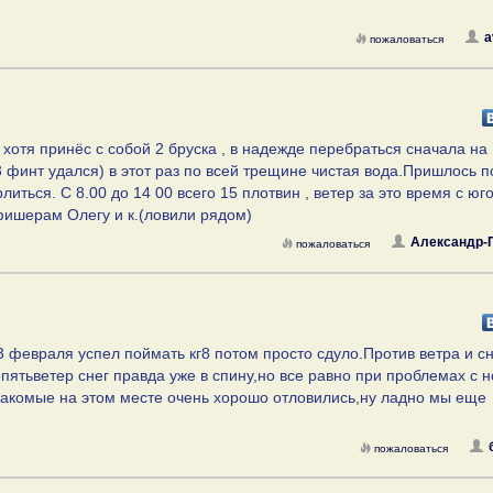
a
пожаловаться
 хотя принёс с собой 2 бруска , в надежде перебраться сначала на
 финт удался) в этот раз по всей трещине чистая вода.Пришлось п
иться. С 8.00 до 14 00 всего 15 плотвин , ветер за это время с юг
 фишерам Олегу и к.(ловили рядом)
Александр-
пожаловаться
 февраля успел поймать кг8 потом просто сдуло.Против ветра и сн
пятьветер снег правда уже в спину,но все равно при проблемах с 
 знакомые на этом месте очень хорошо отловились,ну ладно мы еще
пожаловаться