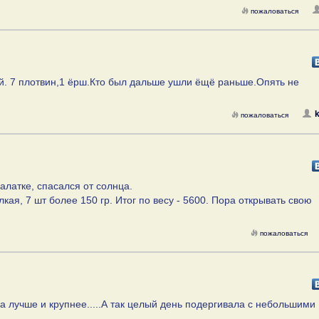
пожаловаться
ой. 7 плотвин,1 ёрш.Кто был дальше ушли ёщё раньше.Опять не
k
пожаловаться
палатке, спасался от солнца.
лкая, 7 шт более 150 гр. Итог по весу - 5600. Пора открывать свою
пожаловаться
тра лучше и крупнее.....А так целый день подергивала с небольшими