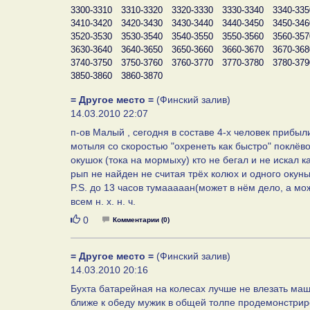
3300-3310
3310-3320
3320-3330
3330-3340
3340-335
3410-3420
3420-3430
3430-3440
3440-3450
3450-346
3520-3530
3530-3540
3540-3550
3550-3560
3560-357
3630-3640
3640-3650
3650-3660
3660-3670
3670-368
3740-3750
3750-3760
3760-3770
3770-3780
3780-379
3850-3860
3860-3870
= Другое место =
(Финский залив)
14.03.2010 22:07
п-ов Малый , сегодня в составе 4-х человек прибыли
мотыля со скоростью "охренеть как быстро" поклёво
окушок (тока на мормыху) кто не бегал и не искал ка
рып не найден не считая трёх колюх и одного окунька вы
P.S. до 13 часов тумааааан(может в нём дело, а мож
всем н. х. н. ч.
Нравится
0
Комментарии (0)
= Другое место =
(Финский залив)
14.03.2010 20:16
Бухта батарейная на колесах лучше не влезать маши
ближе к обеду мужик в общей толпе продемонстрир