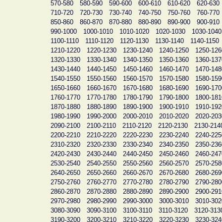
570-580
580-590
590-600
600-610
610-620
620-630
710-720
720-730
730-740
740-750
750-760
760-770
850-860
860-870
870-880
880-890
890-900
900-910
990-1000
1000-1010
1010-1020
1020-1030
1030-1040
1100-1110
1110-1120
1120-1130
1130-1140
1140-1150
1210-1220
1220-1230
1230-1240
1240-1250
1250-126
1320-1330
1330-1340
1340-1350
1350-1360
1360-137
1430-1440
1440-1450
1450-1460
1460-1470
1470-148
1540-1550
1550-1560
1560-1570
1570-1580
1580-159
1650-1660
1660-1670
1670-1680
1680-1690
1690-170
1760-1770
1770-1780
1780-1790
1790-1800
1800-181
1870-1880
1880-1890
1890-1900
1900-1910
1910-192
1980-1990
1990-2000
2000-2010
2010-2020
2020-203
2090-2100
2100-2110
2110-2120
2120-2130
2130-214
2200-2210
2210-2220
2220-2230
2230-2240
2240-225
2310-2320
2320-2330
2330-2340
2340-2350
2350-236
2420-2430
2430-2440
2440-2450
2450-2460
2460-247
2530-2540
2540-2550
2550-2560
2560-2570
2570-258
2640-2650
2650-2660
2660-2670
2670-2680
2680-269
2750-2760
2760-2770
2770-2780
2780-2790
2790-280
2860-2870
2870-2880
2880-2890
2890-2900
2900-291
2970-2980
2980-2990
2990-3000
3000-3010
3010-302
3080-3090
3090-3100
3100-3110
3110-3120
3120-313
3190-3200
3200-3210
3210-3220
3220-3230
3230-324