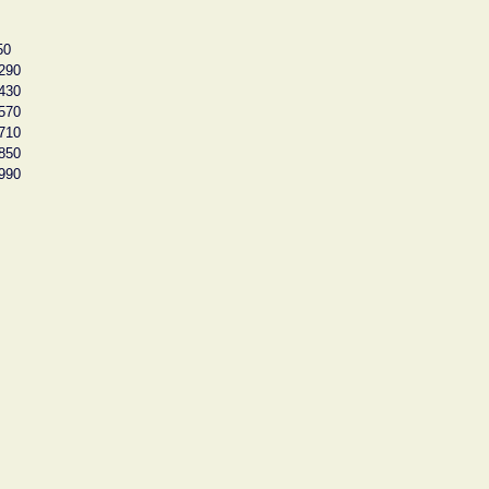
50
290
430
570
710
850
990