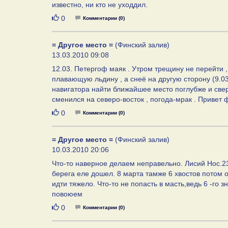
известно, ни кто не уходдил.
Нравится
0
Комментарии (0)
= Другое место =
(Финский залив)
13.03.2010 09:08
12.03. Петергоф маяк . Утром трещину не перейти ,
плавающую льдину , а снеё на другую сторону (9.03
навигатора найти ближайшее место поглубже и сверл
сменился на северо-восток , погода-мрак . Привет
Нравится
0
Комментарии (0)
= Другое место =
(Финский залив)
10.03.2010 20:06
Что-то наверное делаем неправельно. Лисий Нос.23
берега еле дошел. 8 марта тамже 6 хвостов потом о
идти тяжело. Что-то не попасть в масть,ведь 6 -го
повоюем
Нравится
0
Комментарии (0)