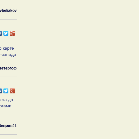
vbeliakov
о карте
о-запада
Петергоф
ега до
ногами
боцман21