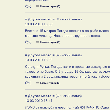
Нравится
0
Комментарии (0)
= Другое место =
(Финский залив)
13.03.2010 18:58
Вистино.15 метров.Погода шепчет а по рыбе плохо.
меньше мизинца.Наверное покрупнее в сетях.
Нравится
0
Комментарии (0)
= Другое место =
(Финский залив)
13.03.2010 18:05
Сегодня Ручьи. Погода как и в прошлые выходные 
такового не было. С 8 утра до 15 больше скучал,ч
корюшин и 2 ерша,правда говорят,что ближе к форва
Нравится
0
Комментарии (0)
= Другое место =
(Финский залив)
13.03.2010 13:41
ЛЭМЗ от яхтклуба в лево полный ЧУПА-ЧУПС Одна пл