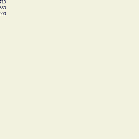
710
850
990