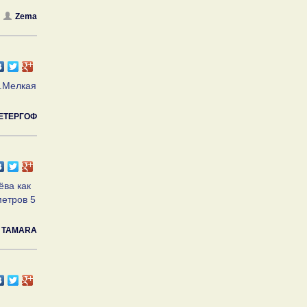
Zema
к.Мелкая
ПЕТЕРГОФ
ёва как
метров 5
TAMARA