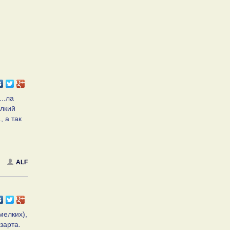
..ла
елкий
, а так
ALF
мелких),
зарта.