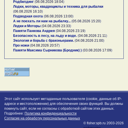
Родбилдинг
(
06.08.2026 18:04
)
Лодки, моторы, квадроциклы и техника для рыбалки
(
06.08.2026 16:10
)
Подводная охота
(
06.08.2026 13:00
)
А не поехать ли нам на рыбалку...
(
05.08.2026 15:20
)
Лодки и Моторы
(
04.08.2026 23:33
)
Памяти Панкова Андрея
(
04.08.2026 23:19
)
Безопасность в лесу, на льду и воде.
(
04.08.2026 21:11
)
Экология и борьба с браконьерами.
(
04.08.2026 21:00
)
Про ножи
(
04.08.2026 20:57
)
Памяти Максима Сырникова (Бродник) )
(
03.08.2026 17:09
)
Этот сайт использует метаданные пользователя (cookie, данные об IP-
адресе и местоположении) для обеспечения своих функций. Вы должны
покинуть сайт, если не согласны с обработкой сайтом этих данных.
Подробнее:
Политика конфиденциальности
Согласие на обработку персональных данных
© fisher.spb.ru 2003-2026
webmaster