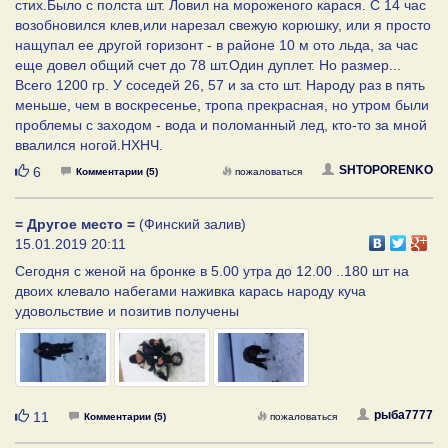
стих.Было с полста шт. Ловил на мороженого карася. С 14 час
возобновился клев,или нарезал свежую корюшку, или я просто
нащупал ее другой горизонт - в районе 10 м ото льда, за час
еще довел общий счет до 78 шт.Один дуплет. Но размер...
Всего 1200 гр. У соседей 26, 57 и за сто шт. Народу раз в пять
меньше, чем в воскресенье, тропа прекрасная, но утром были
проблемы с заходом - вода и поломанный лед, кто-то за мной
ввалился ногой.НХНЧ.
Нравится
SHTOPORENKO
6
Комментарии (5)
пожаловаться
= Другое место =
(Финский залив)
15.01.2019 20:11
Сегодня с женой на бронке в 5.00 утра до 12.00 ..180 шт на
двоих клевало набегами наживка карась народу куча
удовольствие и позитив получены
Нравится
рыба7777
11
Комментарии (5)
пожаловаться