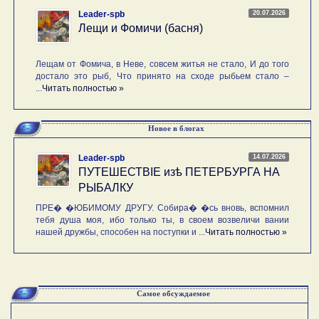
20.07.2026
Leader-spb
Лещи и Фомичи (басня)
Лещам от Фомича, в Неве, совсем житья не стало, И до того
достало это рыб, Что принято на сходе рыбьем стало –
...
Читать полностью »
Новое в блогах
14.07.2026
Leader-spb
ПУТЕШЕСТВIE изѣ ПЕТЕРБУРГА НА
РЫБАЛКУ
ПРЕ� �ЮБИМОМУ ДРУГУ. Собира� �сь вновь, вспомнил
тебя душа моя, ибо только ты, в своем возвеличи вании
нашей дружбы, способен на поступки и ...
Читать полностью »
Самое обсуждаемое