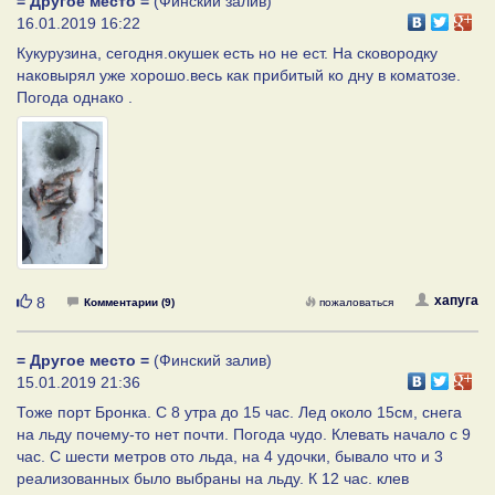
= Другое место =
(Финский залив)
16.01.2019 16:22
Кукурузина, сегодня.окушек есть но не ест. На сковородку
наковырял уже хорошо.весь как прибитый ко дну в коматозе.
Погода однако .
Нравится
хапуга
8
Комментарии (9)
пожаловаться
= Другое место =
(Финский залив)
15.01.2019 21:36
Тоже порт Бронка. С 8 утра до 15 час. Лед около 15см, снега
на льду почему-то нет почти. Погода чудо. Клевать начало с 9
час. С шести метров ото льда, на 4 удочки, бывало что и 3
реализованных было выбраны на льду. К 12 час. клев