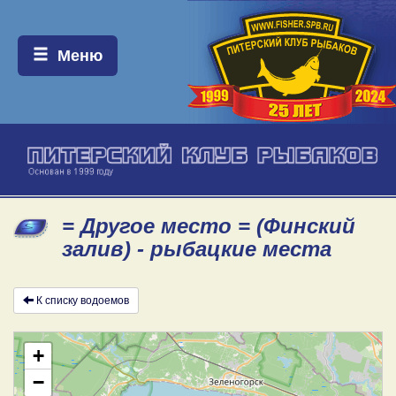
Меню:
Меню
= Другое место = (Финский
залив) - рыбацкие места
К списку водоемов
+
−