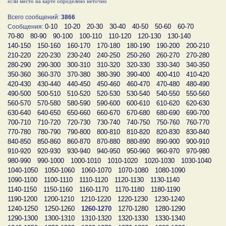
если место на карте определено неточно
Всего сообщений:
3866
0-10
10-20
20-30
30-40
40-50
50-60
60-70
Сообщения:
70-80
80-90
90-100
100-110
110-120
120-130
130-140
140-150
150-160
160-170
170-180
180-190
190-200
200-210
210-220
220-230
230-240
240-250
250-260
260-270
270-280
280-290
290-300
300-310
310-320
320-330
330-340
340-350
350-360
360-370
370-380
380-390
390-400
400-410
410-420
420-430
430-440
440-450
450-460
460-470
470-480
480-490
490-500
500-510
510-520
520-530
530-540
540-550
550-560
560-570
570-580
580-590
590-600
600-610
610-620
620-630
630-640
640-650
650-660
660-670
670-680
680-690
690-700
700-710
710-720
720-730
730-740
740-750
750-760
760-770
770-780
780-790
790-800
800-810
810-820
820-830
830-840
840-850
850-860
860-870
870-880
880-890
890-900
900-910
910-920
920-930
930-940
940-950
950-960
960-970
970-980
980-990
990-1000
1000-1010
1010-1020
1020-1030
1030-1040
1040-1050
1050-1060
1060-1070
1070-1080
1080-1090
1090-1100
1100-1110
1110-1120
1120-1130
1130-1140
1140-1150
1150-1160
1160-1170
1170-1180
1180-1190
1190-1200
1200-1210
1210-1220
1220-1230
1230-1240
1240-1250
1250-1260
1260-1270
1270-1280
1280-1290
1290-1300
1300-1310
1310-1320
1320-1330
1330-1340