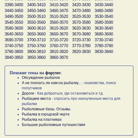
3390-3400
3400-3410
3410-3420
3420-3430
3430-3440
3440-3450
3450-3460
3460-3470
3470-3480
3480-3490
3490-3500
3500-3510
3510-3520
3520-3530
3530-3540
3540-3550
3550-3560
3560-3570
3570-3580
3580-3590
3590-3600
3600-3610
3610-3620
3620-3630
3630-3640
3640-3650
3650-3660
3660-3670
3670-3680
3680-3690
3690-3700
3700-3710
3710-3720
3720-3730
3730-3740
3740-3750
3750-3760
3760-3770
3770-3780
3780-3790
3790-3800
3800-3810
3810-3820
3820-3830
3830-3840
3840-3850
3850-3860
3860-3870
Похожие темы на
форуме:
Обсуждение рыбалок
А не поехать ли нам на рыбалку...
- знакомства, поиск
попутчиков
Дороги
- Как добраться, где остановиться и тд.
Рыбацкие места
- спросить про неизученные места для
рыбалки
Рыболовные базы. Отзывы.
Рыбалка в городской черте
Рыбалка на платниках
Большие рыболовные путешествия