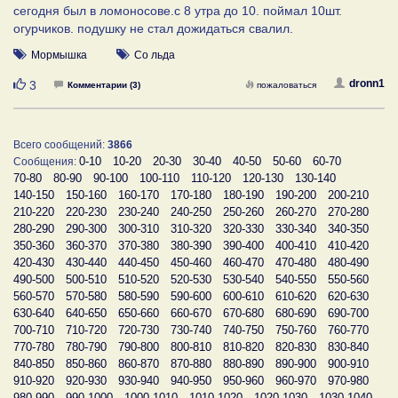
сегодня был в ломоносове.с 8 утра до 10. поймал 10шт.
огурчиков. подушку не стал дожидаться свалил.
Мормышка
Со льда
Нравится
dronn1
3
Комментарии (3)
пожаловаться
Всего сообщений:
3866
0-10
10-20
20-30
30-40
40-50
50-60
60-70
Сообщения:
70-80
80-90
90-100
100-110
110-120
120-130
130-140
140-150
150-160
160-170
170-180
180-190
190-200
200-210
210-220
220-230
230-240
240-250
250-260
260-270
270-280
280-290
290-300
300-310
310-320
320-330
330-340
340-350
350-360
360-370
370-380
380-390
390-400
400-410
410-420
420-430
430-440
440-450
450-460
460-470
470-480
480-490
490-500
500-510
510-520
520-530
530-540
540-550
550-560
560-570
570-580
580-590
590-600
600-610
610-620
620-630
630-640
640-650
650-660
660-670
670-680
680-690
690-700
700-710
710-720
720-730
730-740
740-750
750-760
760-770
770-780
780-790
790-800
800-810
810-820
820-830
830-840
840-850
850-860
860-870
870-880
880-890
890-900
900-910
910-920
920-930
930-940
940-950
950-960
960-970
970-980
980-990
990-1000
1000-1010
1010-1020
1020-1030
1030-1040