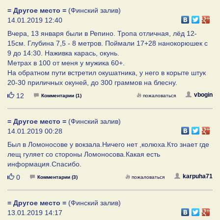
= Другое место =
(Финский залив)
14.01.2019 12:40
Вчера, 13 января были в Репино. Тропа отличная, лёд 12-
15см. Глубина 7,5 - 8 метров. Поймали 17+28 нанокорюшек с
9 до 14:30. Наживка карась, окунь.
Метрах в 100 от меня у мужика 60+.
На обратном пути встретил окушатника, у него в корыте штук
20-30 приличных окуней, до 300 граммов на блесну.
Нравится
vbogin
12
Комментарии (1)
пожаловаться
= Другое место =
(Финский залив)
14.01.2019 00:28
Был в Ломоносове у вокзала.Ничего нет ,колюха.Кто знает где
лещ гуляет со стороны Ломоносова.Какая есть
информация.Спасибо.
Нравится
karpuha71
0
Комментарии (3)
пожаловаться
= Другое место =
(Финский залив)
13.01.2019 14:17