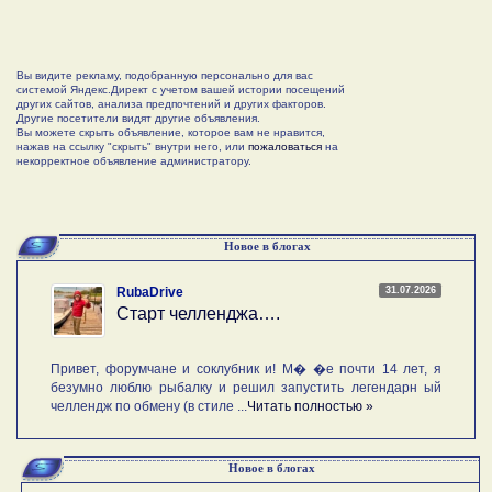
Вы видите рекламу, подобранную персонально для вас
системой Яндекс.Директ с учетом вашей истории посещений
других сайтов, анализа предпочтений и других факторов.
Другие посетители видят другие объявления.
Вы можете скрыть объявление, которое вам не нравится,
нажав на ссылку "скрыть" внутри него, или
пожаловаться
на
некорректное объявление администратору.
Новое в блогах
31.07.2026
RubaDrive
Старт челленджа….
Привет, форумчане и соклубник и! М� �е почти 14 лет, я
безумно люблю рыбалку и решил запустить легендарн ый
челлендж по обмену (в стиле ...
Читать полностью »
Новое в блогах