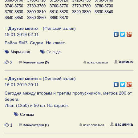
3690-3700
3700-3710
3710-3720
3720-3730
3730-3740
3740-3750
3750-3760
3760-3770
3770-3780
3780-3790
3790-3800
3800-3810
3810-3820
3820-3830
3830-3840
3840-3850
3850-3860
3860-3870
= Другое место =
(Финский залив)
19.01.2019 02:11
Район ЛМЗ. Сидим. Не клюёт.
Мормышка
Со льда
Нравится
акимыч
3
Комментарии (5)
пожаловаться
= Другое место =
(Финский залив)
16.01.2019 20:11
Cегодня между вторым и третим пропускником, метров 200 от
берега
78шт (1250) и 50 шт. На карася.
Со льда
Нравится
василичъ
1
Комментарии (1)
пожаловаться