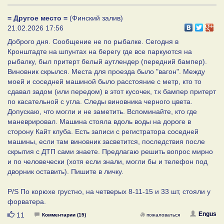
= Другое место =
(Финский залив)
21.02.2026 17:56
Доброго дня. Сообщение не по рыбалке. Сегодня в
Кронштадте на шпунтах на берегу где все паркуются на
рыбалку, был притерт белый аутлендер (передний бампер).
Виновник скрылся. Места для проезда было "вагон". Между
моей и соседней машиной было расстояние с метр, кто то
сдавал задом (или передом) в этот кусочек, т.к бампер притерт
по касательной с угла. Следы виновника черного цвета.
Допускаю, что могли и не заметить. Вспоминайте, кто где
маневрировал. Машина стояла вдоль воды на дороге в
сторону Кайт клуба. Есть записи с регистратора соседней
машины, если там виновник засветится, последствия после
скрытия с ДТП сами знаете. Предлагаю решить вопрос мирно
и по человечески (хотя если знали, могли бы и телефон под
дворник оставить). Пишите в личку.
P/S По корюхе грустно, на четверых 8-11-15 и 33 шт, стояли у
форватера.
Нравится
Engus
11
Комментарии (15)
пожаловаться