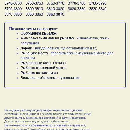
3740-3750
3750-3760
3760-3770
3770-3780
3780-3790
3790-3800
3800-3810
3810-3820
3820-3830
3830-3840
3840-3850
3850-3860
3860-3870
Похожие темы на
форуме:
Обсуждение рыбалок
А не поехать ли нам на рыбалку...
- знакомства, поиск
попутчиков
Дороги
- Как добраться, где остановиться и тд.
Рыбацкие места
- спросить про неизученные места для
рыбалки
Рыболовные базы. Отзывы.
Рыбалка в городской черте
Рыбалка на платниках
Большие рыболовные путешествия
Вы видите рекламу, подобранную персонально для вас
системой Яндекс.Директ с учетом вашей истории посещений
других сайтов, анализа предпочтений и других факторов.
Другие посетители видят другие объявления.
Вы можете скрыть объявление, которое вам не нравится,
нажав на ссылку "скрыть" внутри него, или
пожаловаться
на