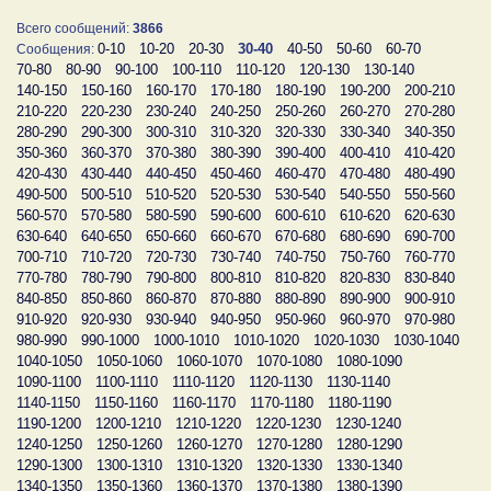
Всего сообщений:
3866
0-10
10-20
20-30
30-40
40-50
50-60
60-70
Сообщения:
70-80
80-90
90-100
100-110
110-120
120-130
130-140
140-150
150-160
160-170
170-180
180-190
190-200
200-210
210-220
220-230
230-240
240-250
250-260
260-270
270-280
280-290
290-300
300-310
310-320
320-330
330-340
340-350
350-360
360-370
370-380
380-390
390-400
400-410
410-420
420-430
430-440
440-450
450-460
460-470
470-480
480-490
490-500
500-510
510-520
520-530
530-540
540-550
550-560
560-570
570-580
580-590
590-600
600-610
610-620
620-630
630-640
640-650
650-660
660-670
670-680
680-690
690-700
700-710
710-720
720-730
730-740
740-750
750-760
760-770
770-780
780-790
790-800
800-810
810-820
820-830
830-840
840-850
850-860
860-870
870-880
880-890
890-900
900-910
910-920
920-930
930-940
940-950
950-960
960-970
970-980
980-990
990-1000
1000-1010
1010-1020
1020-1030
1030-1040
1040-1050
1050-1060
1060-1070
1070-1080
1080-1090
1090-1100
1100-1110
1110-1120
1120-1130
1130-1140
1140-1150
1150-1160
1160-1170
1170-1180
1180-1190
1190-1200
1200-1210
1210-1220
1220-1230
1230-1240
1240-1250
1250-1260
1260-1270
1270-1280
1280-1290
1290-1300
1300-1310
1310-1320
1320-1330
1330-1340
1340-1350
1350-1360
1360-1370
1370-1380
1380-1390