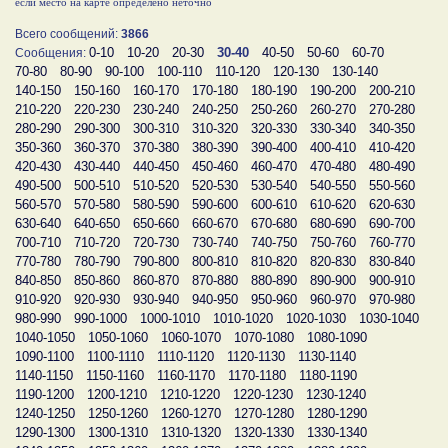
если место на карте определено неточно
Всего сообщений:
3866
0-10
10-20
20-30
30-40
40-50
50-60
60-70
Сообщения:
70-80
80-90
90-100
100-110
110-120
120-130
130-140
140-150
150-160
160-170
170-180
180-190
190-200
200-210
210-220
220-230
230-240
240-250
250-260
260-270
270-280
280-290
290-300
300-310
310-320
320-330
330-340
340-350
350-360
360-370
370-380
380-390
390-400
400-410
410-420
420-430
430-440
440-450
450-460
460-470
470-480
480-490
490-500
500-510
510-520
520-530
530-540
540-550
550-560
560-570
570-580
580-590
590-600
600-610
610-620
620-630
630-640
640-650
650-660
660-670
670-680
680-690
690-700
700-710
710-720
720-730
730-740
740-750
750-760
760-770
770-780
780-790
790-800
800-810
810-820
820-830
830-840
840-850
850-860
860-870
870-880
880-890
890-900
900-910
910-920
920-930
930-940
940-950
950-960
960-970
970-980
980-990
990-1000
1000-1010
1010-1020
1020-1030
1030-1040
1040-1050
1050-1060
1060-1070
1070-1080
1080-1090
1090-1100
1100-1110
1110-1120
1120-1130
1130-1140
1140-1150
1150-1160
1160-1170
1170-1180
1180-1190
1190-1200
1200-1210
1210-1220
1220-1230
1230-1240
1240-1250
1250-1260
1260-1270
1270-1280
1280-1290
1290-1300
1300-1310
1310-1320
1320-1330
1330-1340