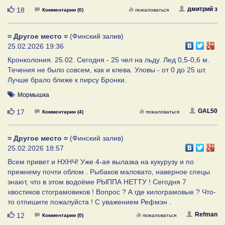
Нравится
дмитрий з
18
Комментарии (0)
пожаловаться
= Другое место =
(Финский залив)
25.02.2026 19:36
Кронколония. 25.02. Сегодня - 25 чел на льду. Лед 0,5-0,6 м.
Течения не было совсем, как и клева. Уловы - от 0 до 25 шт.
Лучше брало ближе к пирсу Бронки.
Мормышка
Нравится
GAL50
17
Комментарии (4)
пожаловаться
= Другое место =
(Финский залив)
25.02.2026 18:57
Всем привет и НХНЧ! Уже 4-ая вылазка на кукурузу и по
прежнему почти облом . Рыбаков маловато, наверное спецы
знают, что в этом водоёме РЫППА НЕТТУ ! Сегодня 7
хвостиков стограмовиков ! Вопрос ? А где килограмовые ? Что-
то отпишите пожалуйста ! С уважением Рефмэн .
Нравится
Refman
12
Комментарии (0)
пожаловаться