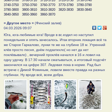
3690-3700
3700-3710
3710-3720
3720-3730
3730-3740
3740-3750
3750-3760
3760-3770
3770-3780
3780-3790
3790-3800
3800-3810
3810-3820
3820-3830
3830-3840
3840-3850
3850-3860
3860-3870
= Другое место =
(Финский залив)
04.03.2026 09:07
Юга, юга-любимые юга! Вроде в вс.ездил но наступил
понедельник и опять зачесалось. Итак вторник локация всё та
же Старое Гаркалово, лунки те же на глубине 18 м. Утренний
клёв просто песня, днём подзатихло( но нет да нет
поклёвывало) , вечерний проклёв начался в 16 и ловил на
одну удочку. В 17:30 начали сматываться, а итоговый подсчёт
закончился на цифре 307. Ледовая пока в норме. Рад был
встрече с Димой Фоминым, ловили вместе правда на разных
глубинах. Ну вроде всё, всем добра.