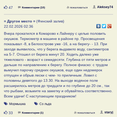
Нравится
Aleksey74
47
Комментарии (10)
пожаловаться
= Другое место =
(Финский залив)
22.02.2026 02:36
Вчера прокатился в Комарово к Лайнеру с целью половить
окушков. Термометр в машине в районе пр. Просвещения
показывал -8, в Белоострове уже -16, а на берегу- - 13. При
заходе выявилось, что у берега выдавило воду, сантиметров
на 5-7. Отошел от берега минут 20. Ходить далеко уже
тяжеловато - возраст к семидесяти. Глубина от пяти метров и
дальше по направлению к берегу. Полное фиаско: с трудом
вымучил парочку средних окушков, еще один недомерок
отпущен и обрыв лески с чем- то приличным. Ловил с
половины девятого до 13.30. На выходе водяное поле
расширилось метров до тридцати и по глубине до 20 см., так
что рыбаки, возьмите на заметку и обувайтесь соответственно.
Всем удачи! С наступающим праздником!
Мормышка
Со льда
Нравится
staryj
33
Комментарии (1)
пожаловаться