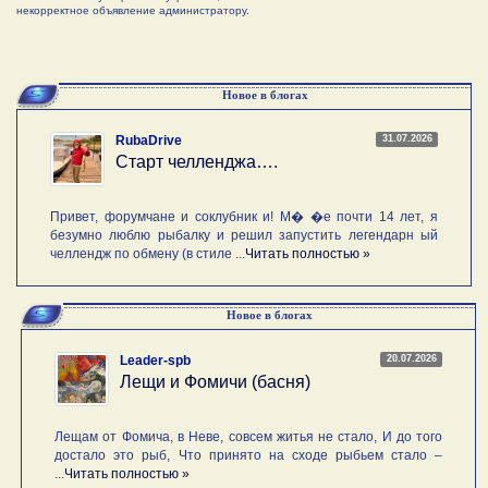
некорректное объявление администратору.
Новое в блогах
31.07.2026
RubaDrive
Старт челленджа….
Привет, форумчане и соклубник и! М� �е почти 14 лет, я
безумно люблю рыбалку и решил запустить легендарн ый
челлендж по обмену (в стиле ...
Читать полностью »
Новое в блогах
20.07.2026
Leader-spb
Лещи и Фомичи (басня)
Лещам от Фомича, в Неве, совсем житья не стало, И до того
достало это рыб, Что принято на сходе рыбьем стало –
...
Читать полностью »