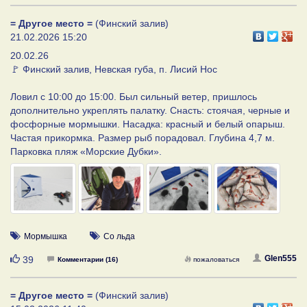
= Другое место =
(Финский залив)
21.02.2026 15:20
20.02.26
🚩 Финский залив, Невская губа, п. Лисий Нос
Ловил с 10:00 до 15:00. Был сильный ветер, пришлось
дополнительно укреплять палатку. Снасть: стоячая, черные и
фосфорные мормышки. Насадка: красный и белый опарыш.
Частая прикормка. Размер рыб порадовал. Глубина 4,7 м.
Парковка пляж «Морские Дубки».
Мормышка
Со льда
Нравится
Glen555
39
Комментарии (16)
пожаловаться
= Другое место =
(Финский залив)