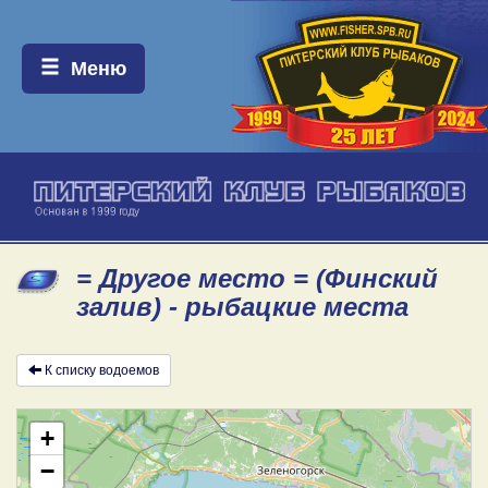
Меню:
Меню
= Другое место = (Финский
залив) - рыбацкие места
К списку водоемов
+
−