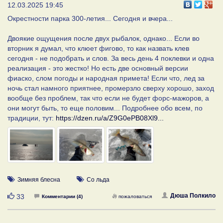
12.03.2025 19:45
Окрестности парка 300-летия... Сегодня и вчера...
Двоякие ощущения после двух рыбалок, однако... Если во
вторник я думал, что клюет фигово, то как назвать клев
сегодня - не подобрать и слов. За весь день 4 поклевки и одна
реализация - это жестко! Но есть две основный версии
фиаско, слом погоды и народная примета! Если что, лед за
ночь стал намного приятнее, промерзло сверху хорошо, заход
вообще без проблем, так что если не будет форс-мажоров, а
они могут быть, то еще половим... Подробнее обо всем, по
традиции, тут:
https://dzen.ru/a/Z9G0ePB08Xl9...
Зимняя блесна
Со льда
Нравится
Дюша Полкило
33
Комментарии (4)
пожаловаться