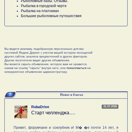
Рыболовные базы. Отзывы.
Рыбалка в городской черте
Рыбалка на платниках
Большие рыболовные путешествия
Вы видите рекламу, подобранную персонально для вас
системой Яндекс.Директ с учетом вашей истории посещений
других сайтов, анализа предпочтений и других факторов.
Другие посетители видят другие объявления.
Вы можете скрыть объявление, которое вам не нравится,
нажав на ссылку "скрыть" внутри него, или
пожаловаться
на
некорректное объявление администратору.
Новое в блогах
31.07.2026
RubaDrive
Старт челленджа….
Привет, форумчане и соклубник и! М� �е почти 14 лет, я