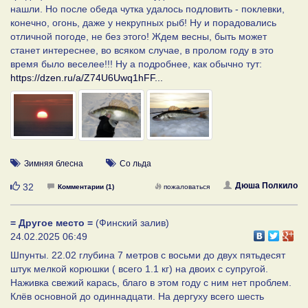
нашли. Но после обеда чутка удалось подловить - поклевки,
конечно, огонь, даже у некрупных рыб! Ну и порадовались
отличной погоде, не без этого! Ждем весны, быть может
станет интереснее, во всяком случае, в пролом году в это
время было веселее!!! Ну а подробнее, как обычно тут:
https://dzen.ru/a/Z74U6Uwq1hFF...
Зимняя блесна
Со льда
Нравится
Дюша Полкило
32
Комментарии (1)
пожаловаться
= Другое место =
(Финский залив)
24.02.2025 06:49
Шпунты. 22.02 глубина 7 метров с восьми до двух пятьдесят
штук мелкой корюшки ( всего 1.1 кг) на двоих с супругой.
Наживка свежий карась, благо в этом году с ним нет проблем.
Клёв основной до одиннадцати. На дергуху всего шесть