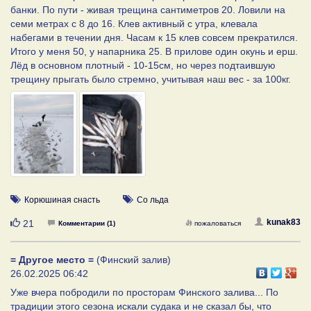
банки. По пути - живая трещина сантиметров 20. Ловили на
семи метрах с 8 до 16. Клев активный с утра, клевала
набегами в течении дня. Часам к 15 клев совсем прекратился.
Итого у меня 50, у напарника 25. В прилове один окунь и ерш.
Лёд в основном плотный - 10-15см, но через подтаившую
трещину прыгать было стремно, учитывая наш вес - за 100кг.
Корюшиная снасть
Со льда
Нравится
kunak83
21
Комментарии (1)
пожаловаться
= Другое место =
(Финский залив)
26.02.2025 06:42
Уже вчера побродили по просторам Финского залива... По
традиции этого сезона искали судака и не сказал бы, что