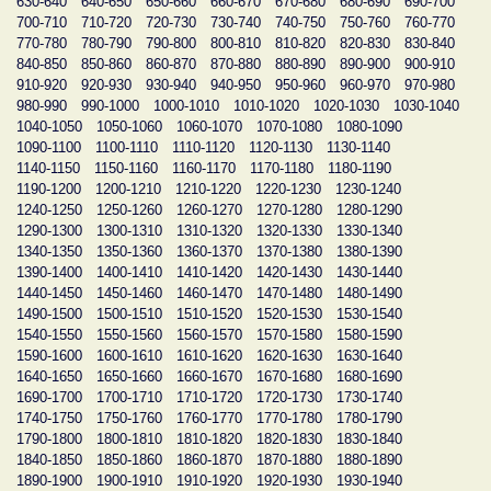
630-640
640-650
650-660
660-670
670-680
680-690
690-700
700-710
710-720
720-730
730-740
740-750
750-760
760-770
770-780
780-790
790-800
800-810
810-820
820-830
830-840
840-850
850-860
860-870
870-880
880-890
890-900
900-910
910-920
920-930
930-940
940-950
950-960
960-970
970-980
980-990
990-1000
1000-1010
1010-1020
1020-1030
1030-1040
1040-1050
1050-1060
1060-1070
1070-1080
1080-1090
1090-1100
1100-1110
1110-1120
1120-1130
1130-1140
1140-1150
1150-1160
1160-1170
1170-1180
1180-1190
1190-1200
1200-1210
1210-1220
1220-1230
1230-1240
1240-1250
1250-1260
1260-1270
1270-1280
1280-1290
1290-1300
1300-1310
1310-1320
1320-1330
1330-1340
1340-1350
1350-1360
1360-1370
1370-1380
1380-1390
1390-1400
1400-1410
1410-1420
1420-1430
1430-1440
1440-1450
1450-1460
1460-1470
1470-1480
1480-1490
1490-1500
1500-1510
1510-1520
1520-1530
1530-1540
1540-1550
1550-1560
1560-1570
1570-1580
1580-1590
1590-1600
1600-1610
1610-1620
1620-1630
1630-1640
1640-1650
1650-1660
1660-1670
1670-1680
1680-1690
1690-1700
1700-1710
1710-1720
1720-1730
1730-1740
1740-1750
1750-1760
1760-1770
1770-1780
1780-1790
1790-1800
1800-1810
1810-1820
1820-1830
1830-1840
1840-1850
1850-1860
1860-1870
1870-1880
1880-1890
1890-1900
1900-1910
1910-1920
1920-1930
1930-1940