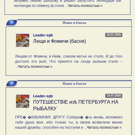
безумно люблю рыбалку и решил запустить легендарн ый
челлендж по обмену (в стиле ...
Читать полностью »
Новое в блогах
20.07.2026
Leader-spb
Лещи и Фомичи (басня)
Лещам от Фомича, в Неве, совсем житья не стало, И до того
достало это рыб, Что принято на сходе рыбьем стало –
...
Читать полностью »
Новое в блогах
14.07.2026
Leader-spb
ПУТЕШЕСТВIE изѣ ПЕТЕРБУРГА НА
РЫБАЛКУ
ПРЕ� �ЮБИМОМУ ДРУГУ. Собира� �сь вновь, вспомнил
тебя душа моя, ибо только ты, в своем возвеличи вании
нашей дружбы, способен на поступки и ...
Читать полностью »