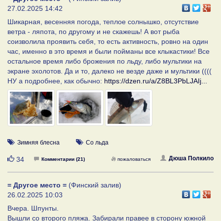
27.02.2025 14:42
Шикарная, весенняя погода, теплое солнышко, отсутствие
ветра - ляпота, по другому и не скажешь! А вот рыба
соизволила проявить себя, то есть активность, ровно на один
час, именно в это время и были пойманы все клыкастики! Все
остальное время либо брожения по льду, либо мультики на
экране эхолотов. Да и то, далеко не везде даже и мультики ((((
НУ а подробнее, как обычно:
https://dzen.ru/a/Z8BL3PbLJAIj...
Зимняя блесна
Со льда
Нравится
Дюша Полкило
34
Комментарии (21)
пожаловаться
= Другое место =
(Финский залив)
26.02.2025 10:03
Вчера. Шпунты.
Вышли со второго пляжа. Забирали правее в сторону южной