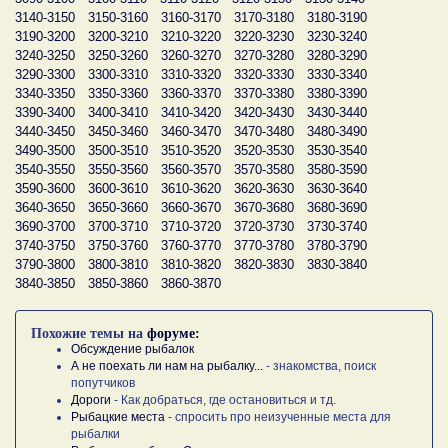
3140-3150
3150-3160
3160-3170
3170-3180
3180-3190
3190-3200
3200-3210
3210-3220
3220-3230
3230-3240
3240-3250
3250-3260
3260-3270
3270-3280
3280-3290
3290-3300
3300-3310
3310-3320
3320-3330
3330-3340
3340-3350
3350-3360
3360-3370
3370-3380
3380-3390
3390-3400
3400-3410
3410-3420
3420-3430
3430-3440
3440-3450
3450-3460
3460-3470
3470-3480
3480-3490
3490-3500
3500-3510
3510-3520
3520-3530
3530-3540
3540-3550
3550-3560
3560-3570
3570-3580
3580-3590
3590-3600
3600-3610
3610-3620
3620-3630
3630-3640
3640-3650
3650-3660
3660-3670
3670-3680
3680-3690
3690-3700
3700-3710
3710-3720
3720-3730
3730-3740
3740-3750
3750-3760
3760-3770
3770-3780
3780-3790
3790-3800
3800-3810
3810-3820
3820-3830
3830-3840
3840-3850
3850-3860
3860-3870
Похожие темы на
форуме:
Обсуждение рыбалок
А не поехать ли нам на рыбалку...
- знакомства, поиск
попутчиков
Дороги
- Как добраться, где остановиться и тд.
Рыбацкие места
- спросить про неизученные места для
рыбалки