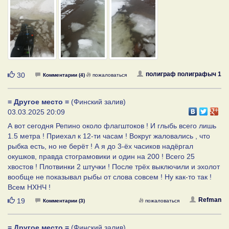
Нравится
полиграф полиграфыч 1
30
Комментарии (4)
пожаловаться
= Другое место =
(Финский залив)
03.03.2025 20:09
А вот сегодня Репино около флагштоков ! И глыбь всего лишь
1.5 метра ! Приехал к 12-ти часам ! Вокруг жаловались , что
рыбка есть, но не берёт ! А я до 3-ёх часиков надёргал
окушков, правда стограмовики и один на 200 ! Всего 25
хвостов ! Плотвинки 2 штучки ! После трёх выключили и эхолот
вообще не показывал рыбы от слова совсем ! Ну как-то так !
Всем НХНЧ !
Нравится
Refman
19
Комментарии (3)
пожаловаться
= Другое место =
(Финский залив)