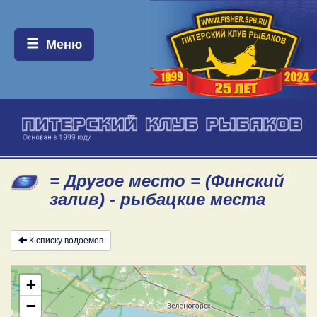
Меню:
Меню
= Другое место = (Финский
залив) - рыбацкие места
К списку водоемов
+
−