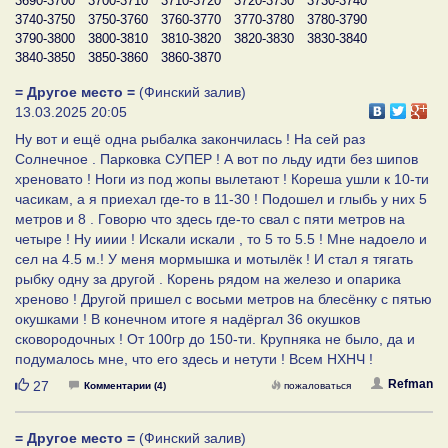
3690-3700
3700-3710
3710-3720
3720-3730
3730-3740
3740-3750
3750-3760
3760-3770
3770-3780
3780-3790
3790-3800
3800-3810
3810-3820
3820-3830
3830-3840
3840-3850
3850-3860
3860-3870
= Другое место =
(Финский залив)
13.03.2025 20:05
Ну вот и ещё одна рыбалка закончилась ! На сей раз
Солнечное . Парковка СУПЕР ! А вот по льду идти без шипов
хреновато ! Ноги из под жопы вылетают ! Кореша ушли к 10-ти
часикам, а я приехал где-то в 11-30 ! Подошел и глыбь у них 5
метров и 8 . Говорю что здесь где-то свал с пяти метров на
четыре ! Ну ииии ! Искали искали , то 5 то 5.5 ! Мне надоело и
сел на 4.5 м.! У меня мормышка и мотылёк ! И стал я тягать
рыбку одну за другой . Корень рядом на железо и опарика
хреново ! Другой пришел с восьми метров на блесёнку с пятью
окушками ! В конечном итоге я надёргал 36 окушков
сковородочных ! От 100гр до 150-ти. Крупняка не было, да и
подумалось мне, что его здесь и нетути ! Всем НХНЧ !
Нравится
Refman
27
Комментарии (4)
пожаловаться
= Другое место =
(Финский залив)