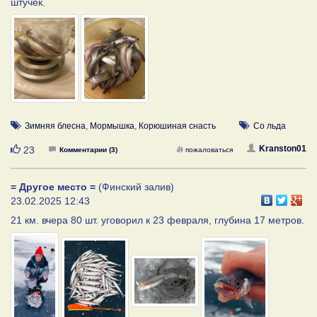
штучек.
Зимняя блесна
,
Мормышка
,
Корюшиная снасть
Со льда
Нравится
Kranston01
23
Комментарии (3)
пожаловаться
= Другое место =
(Финский залив)
23.02.2025 12:43
21 км. вчера 80 шт. уговорил к 23 февраля, глубина 17 метров.