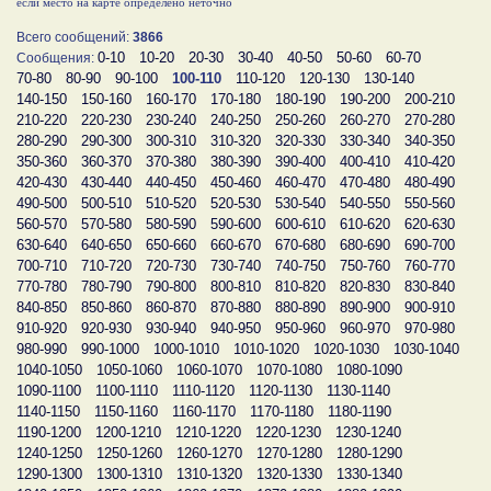
если место на карте определено неточно
Всего сообщений:
3866
0-10
10-20
20-30
30-40
40-50
50-60
60-70
Сообщения:
70-80
80-90
90-100
100-110
110-120
120-130
130-140
140-150
150-160
160-170
170-180
180-190
190-200
200-210
210-220
220-230
230-240
240-250
250-260
260-270
270-280
280-290
290-300
300-310
310-320
320-330
330-340
340-350
350-360
360-370
370-380
380-390
390-400
400-410
410-420
420-430
430-440
440-450
450-460
460-470
470-480
480-490
490-500
500-510
510-520
520-530
530-540
540-550
550-560
560-570
570-580
580-590
590-600
600-610
610-620
620-630
630-640
640-650
650-660
660-670
670-680
680-690
690-700
700-710
710-720
720-730
730-740
740-750
750-760
760-770
770-780
780-790
790-800
800-810
810-820
820-830
830-840
840-850
850-860
860-870
870-880
880-890
890-900
900-910
910-920
920-930
930-940
940-950
950-960
960-970
970-980
980-990
990-1000
1000-1010
1010-1020
1020-1030
1030-1040
1040-1050
1050-1060
1060-1070
1070-1080
1080-1090
1090-1100
1100-1110
1110-1120
1120-1130
1130-1140
1140-1150
1150-1160
1160-1170
1170-1180
1180-1190
1190-1200
1200-1210
1210-1220
1220-1230
1230-1240
1240-1250
1250-1260
1260-1270
1270-1280
1280-1290
1290-1300
1300-1310
1310-1320
1320-1330
1330-1340