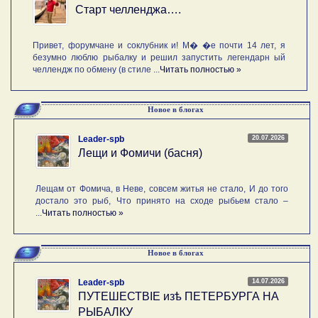
Старт челленджа….
Привет, форумчане и соклубник и! М� �е почти 14 лет, я
безумно люблю рыбалку и решил запустить легендарн ый
челлендж по обмену (в стиле ...
Читать полностью »
Новое в блогах
20.07.2026
Leader-spb
Лещи и Фомичи (басня)
Лещам от Фомича, в Неве, совсем житья не стало, И до того
достало это рыб, Что принято на сходе рыбьем стало –
...
Читать полностью »
Новое в блогах
14.07.2026
Leader-spb
ПУТЕШЕСТВIE изѣ ПЕТЕРБУРГА НА
РЫБАЛКУ