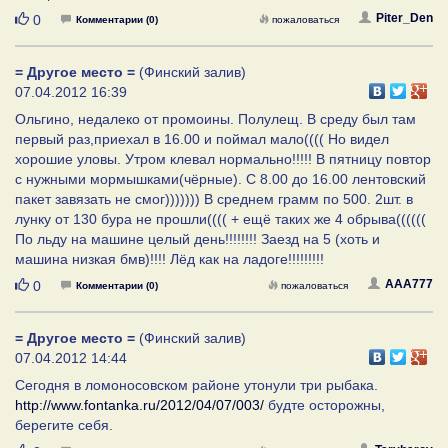
Нравится
Piter_Den
0
Комментарии (0)
пожаловаться
= Другое место =
(Финский залив)
07.04.2012 16:39
Ольгино, недалеко от промоины. Полулещ. В среду был там
первый раз,приехал в 16.00 и поймал мало(((( Но видел
хорошие уловы. Утром клевал нормально!!!!! В пятницу повтор
с нужными мормышками(чёрные). С 8.00 до 16.00 лентовский
пакет завязать не смог))))))) В среднем грамм по 500. 2шт. в
лунку от 130 бура не прошли(((( + ещё таких же 4 обрыва((((((
По льду на машине целый день!!!!!!!! Заезд на 5 (хоть и
машина низкая бмв)!!!! Лёд как на ладоге!!!!!!!!!
Нравится
AAA777
0
Комментарии (0)
пожаловаться
= Другое место =
(Финский залив)
07.04.2012 14:44
Сегодня в ломоносовском районе утонули три рыбака.
http://www.fontanka.ru/2012/04/07/003/
будте осторожны,
берегите себя.