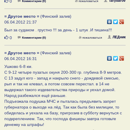
Нравится
Tarybarov
0
Комментарии (0)
пожаловаться
= Другое место =
(Финский залив)
06.04.2012 21:37
Был за судаком . грустно !!! за день - 1 штук .И тишина!!!
Нравится
ЛЕДник
0
Комментарии (0)
пожаловаться
= Другое место =
(Финский залив)
06.04.2012 16:31
Ушково 6-8 км.
С 9-12 четыре пузатых окуня 200-300 гр. глубина 8-9 метров.
С 13 задул юго - запад и накрыло снего - дождевой смесью,
рып и так не клевал, а потом совсем перестал. в 14 не
выдержал такого издевательства природы и уехал домой.
Народ разбежался ещё раньше.
Подъезжала подушка МЧС и пыталась предъявить запрет
губернатора о выходе на лёд. Так как была без милиции, то
обиделась и уехала на базу, пригрозив в субботу вернуться с
подкреплением. Так, что господа фишеры завтра готовьте
денежку на штрафы!