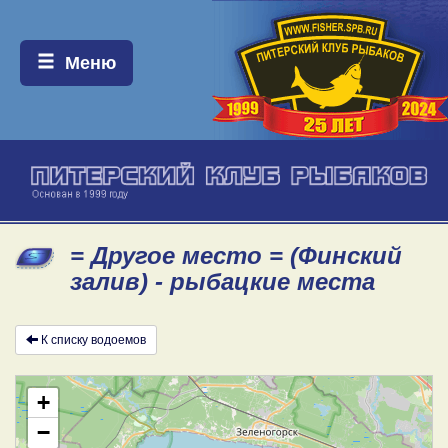
Меню:
Меню
= Другое место = (Финский
залив) - рыбацкие места
К списку водоемов
+
−