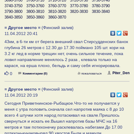
3690-3700
3700-3710
3710-3720
3720-3730
3730-3740
3740-3750
3750-3760
3760-3770
3770-3780
3780-3790
3790-3800
3800-3810
3810-3820
3820-3830
3830-3840
3840-3850
3850-3860
3860-3870
= Другое место =
(Финский залив)
11.04.2012 20:41
43км, в 6-ти км от берега внешний свал Стирсудденских банок
глубина 26 метров с 12.30 до 17.30 поймано 105 шт. кори на
3.2 кг лед в норме трещин нет, очень сильное течение, пока
ловил направление менялось 2 раза , клевала только на
карася, на ерша плохо, бельдь и саму себя игнорировала.
Нравится
Piter_Den
0
Комментарии (0)
пожаловаться
= Другое место =
(Финский залив)
11.04.2012 20:19
Сегодня Приветнинское-Рыбацкое.Что-то не получается у
меня с утра половить.сначала сел напротив маяка с 8 до 10
всего 4 штучки хотя народ потаскивал на свале.Пришлось
свернуться и искать ее.Вышел напротив базы МЧС на 16
метров и там потихонечку расклевалась набегами.До 17.00
потихонькунаковырял 90 хвостов.Были и мамули.