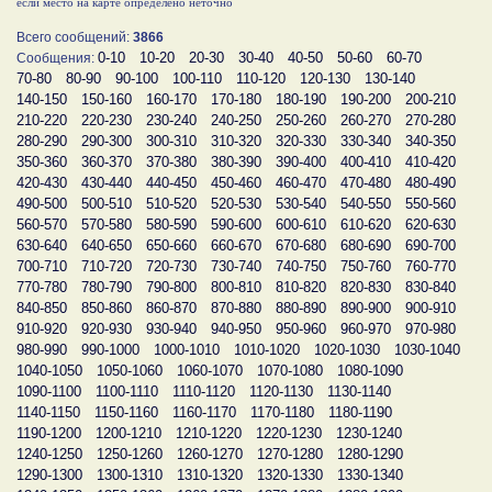
если место на карте определено неточно
Всего сообщений:
3866
0-10
10-20
20-30
30-40
40-50
50-60
60-70
Сообщения:
70-80
80-90
90-100
100-110
110-120
120-130
130-140
140-150
150-160
160-170
170-180
180-190
190-200
200-210
210-220
220-230
230-240
240-250
250-260
260-270
270-280
280-290
290-300
300-310
310-320
320-330
330-340
340-350
350-360
360-370
370-380
380-390
390-400
400-410
410-420
420-430
430-440
440-450
450-460
460-470
470-480
480-490
490-500
500-510
510-520
520-530
530-540
540-550
550-560
560-570
570-580
580-590
590-600
600-610
610-620
620-630
630-640
640-650
650-660
660-670
670-680
680-690
690-700
700-710
710-720
720-730
730-740
740-750
750-760
760-770
770-780
780-790
790-800
800-810
810-820
820-830
830-840
840-850
850-860
860-870
870-880
880-890
890-900
900-910
910-920
920-930
930-940
940-950
950-960
960-970
970-980
980-990
990-1000
1000-1010
1010-1020
1020-1030
1030-1040
1040-1050
1050-1060
1060-1070
1070-1080
1080-1090
1090-1100
1100-1110
1110-1120
1120-1130
1130-1140
1140-1150
1150-1160
1160-1170
1170-1180
1180-1190
1190-1200
1200-1210
1210-1220
1220-1230
1230-1240
1240-1250
1250-1260
1260-1270
1270-1280
1280-1290
1290-1300
1300-1310
1310-1320
1320-1330
1330-1340