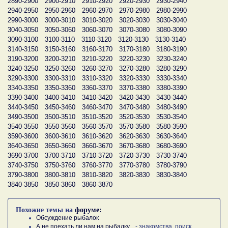
2890-2900
2900-2910
2910-2920
2920-2930
2930-2940
2940-2950
2950-2960
2960-2970
2970-2980
2980-2990
2990-3000
3000-3010
3010-3020
3020-3030
3030-3040
3040-3050
3050-3060
3060-3070
3070-3080
3080-3090
3090-3100
3100-3110
3110-3120
3120-3130
3130-3140
3140-3150
3150-3160
3160-3170
3170-3180
3180-3190
3190-3200
3200-3210
3210-3220
3220-3230
3230-3240
3240-3250
3250-3260
3260-3270
3270-3280
3280-3290
3290-3300
3300-3310
3310-3320
3320-3330
3330-3340
3340-3350
3350-3360
3360-3370
3370-3380
3380-3390
3390-3400
3400-3410
3410-3420
3420-3430
3430-3440
3440-3450
3450-3460
3460-3470
3470-3480
3480-3490
3490-3500
3500-3510
3510-3520
3520-3530
3530-3540
3540-3550
3550-3560
3560-3570
3570-3580
3580-3590
3590-3600
3600-3610
3610-3620
3620-3630
3630-3640
3640-3650
3650-3660
3660-3670
3670-3680
3680-3690
3690-3700
3700-3710
3710-3720
3720-3730
3730-3740
3740-3750
3750-3760
3760-3770
3770-3780
3780-3790
3790-3800
3800-3810
3810-3820
3820-3830
3830-3840
3840-3850
3850-3860
3860-3870
Похожие темы на
форуме:
Обсуждение рыбалок
А не поехать ли нам на рыбалку...
- знакомства, поиск