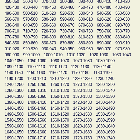
350-360
360-370
370-380
380-390
390-400
400-410
410-420
420-430
430-440
440-450
450-460
460-470
470-480
480-490
490-500
500-510
510-520
520-530
530-540
540-550
550-560
560-570
570-580
580-590
590-600
600-610
610-620
620-630
630-640
640-650
650-660
660-670
670-680
680-690
690-700
700-710
710-720
720-730
730-740
740-750
750-760
760-770
770-780
780-790
790-800
800-810
810-820
820-830
830-840
840-850
850-860
860-870
870-880
880-890
890-900
900-910
910-920
920-930
930-940
940-950
950-960
960-970
970-980
980-990
990-1000
1000-1010
1010-1020
1020-1030
1030-1040
1040-1050
1050-1060
1060-1070
1070-1080
1080-1090
1090-1100
1100-1110
1110-1120
1120-1130
1130-1140
1140-1150
1150-1160
1160-1170
1170-1180
1180-1190
1190-1200
1200-1210
1210-1220
1220-1230
1230-1240
1240-1250
1250-1260
1260-1270
1270-1280
1280-1290
1290-1300
1300-1310
1310-1320
1320-1330
1330-1340
1340-1350
1350-1360
1360-1370
1370-1380
1380-1390
1390-1400
1400-1410
1410-1420
1420-1430
1430-1440
1440-1450
1450-1460
1460-1470
1470-1480
1480-1490
1490-1500
1500-1510
1510-1520
1520-1530
1530-1540
1540-1550
1550-1560
1560-1570
1570-1580
1580-1590
1590-1600
1600-1610
1610-1620
1620-1630
1630-1640
1640-1650
1650-1660
1660-1670
1670-1680
1680-1690
1690-1700
1700-1710
1710-1720
1720-1730
1730-1740