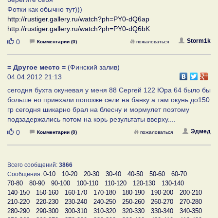
Фотки как обычно тут)))
http://rustiger.gallery.ru/watch?ph=PY0-dQ6ap
http://rustiger.gallery.ru/watch?ph=PY0-dQ6bK
Нравится
Storm1k
0
Комментарии (0)
пожаловаться
= Другое место =
(Финский залив)
04.04.2012 21:13
сегодня бухта окуневая у меня 88 Сергей 122 Юра 64 было бы
больше но приехали попозже сели на банку а там окунь до150
гр сегодня шикарно брал на блесну и мормулет поэтому
подзадержались потом на корь результаты вверху....
Нравится
Эдмед
0
Комментарии (0)
пожаловаться
Всего сообщений:
3866
0-10
10-20
20-30
30-40
40-50
50-60
60-70
Сообщения:
70-80
80-90
90-100
100-110
110-120
120-130
130-140
140-150
150-160
160-170
170-180
180-190
190-200
200-210
210-220
220-230
230-240
240-250
250-260
260-270
270-280
280-290
290-300
300-310
310-320
320-330
330-340
340-350