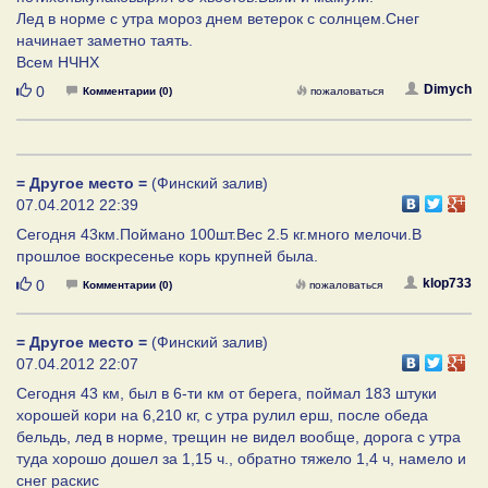
Лед в норме с утра мороз днем ветерок с солнцем.Снег
начинает заметно таять.
Всем НЧНХ
Нравится
Dimych
0
Комментарии (0)
пожаловаться
= Другое место =
(Финский залив)
07.04.2012 22:39
Сегодня 43км.Поймано 100шт.Вес 2.5 кг.много мелочи.В
прошлое воскресенье корь крупней была.
Нравится
klop733
0
Комментарии (0)
пожаловаться
= Другое место =
(Финский залив)
07.04.2012 22:07
Сегодня 43 км, был в 6-ти км от берега, поймал 183 штуки
хорошей кори на 6,210 кг, с утра рулил ерш, после обеда
бельдь, лед в норме, трещин не видел вообще, дорога с утра
туда хорошо дошел за 1,15 ч., обратно тяжело 1,4 ч, намело и
снег раскис