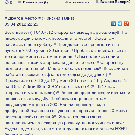
Нравится
Власов Валерий
0
Комментарии (0)
пожаловаться
= Другое место =
(Финский залив)
05.04.2012 22:25
Всем привет))!! 04.04.12 очередной выезд на рыбалочку!!! По
информации знакомых поехали в то место!!! Жара там
началась еще в субботу!!! Преодолев все препятствия на
лунках в 9-00 глубина 20 метров!!! Пробывали поискать свал,
только времени на этом потеряли!!! Засверлились сели и
понеслась, такой мегараздачи давно не было!!! Снаровочку
немного растеряли!!! Много холостых поклевок!!! Весь экипаж
работал в режиме лифта, от молодых до дедушек)))!!
В результате с 9-30 до 12 у меня 96 штук на 4.8 у Андрюхи 75
на 3.5 кг У Вити 89шт 3.9 У остальных по 4.2!!! В 12 нас
оторвало и мы поплыли)))!! Решение приняли сварачиваться и
не испытывать судьбу. Подбежали к трещине а там
раздвинуло метров на 200. Нашли переход в виде
дрефующей льдины и все успешно перешли. Через 20 минут
переход разбило волной!!! Жалко конечно вчера
настраивались на рекордную раздачу, но получилось иначе.
Будем надеяться, что в этом году еще отловимся всем НХНЧ
берегите себя