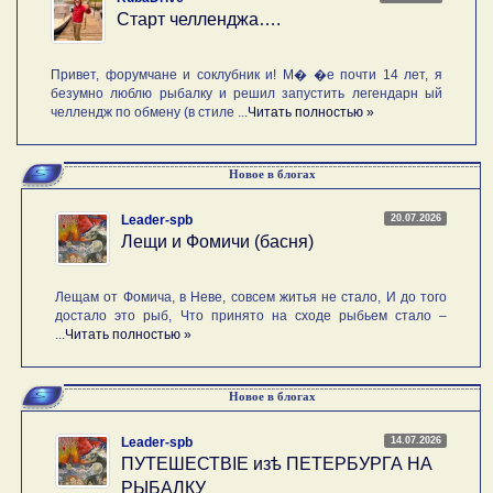
Старт челленджа….
Привет, форумчане и соклубник и! М� �е почти 14 лет, я
безумно люблю рыбалку и решил запустить легендарн ый
челлендж по обмену (в стиле ...
Читать полностью »
Новое в блогах
20.07.2026
Leader-spb
Лещи и Фомичи (басня)
Лещам от Фомича, в Неве, совсем житья не стало, И до того
достало это рыб, Что принято на сходе рыбьем стало –
...
Читать полностью »
Новое в блогах
14.07.2026
Leader-spb
ПУТЕШЕСТВIE изѣ ПЕТЕРБУРГА НА
РЫБАЛКУ