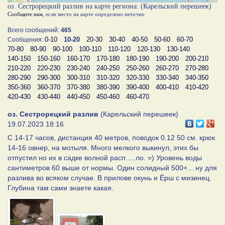
оз. Сестрорецкий разлив на карте региона: (Карельский перешеек)
Сообщите нам
, если место на карте определено неточно
Всего сообщений:
465
0-10
10-20
20-30
30-40
40-50
50-60
60-70
Сообщения:
70-80
80-90
90-100
100-110
110-120
120-130
130-140
140-150
150-160
160-170
170-180
180-190
190-200
200-210
210-220
220-230
230-240
240-250
250-260
260-270
270-280
280-290
290-300
300-310
310-320
320-330
330-340
340-350
350-360
360-370
370-380
380-390
390-400
400-410
410-420
420-430
430-440
440-450
450-460
460-470
оз. Сестрорецкий разлив
(Карельский перешеек)
19.07.2023 18:16
С 14-17 часов, дистанция 40 метров, поводок 0.12 50 см. крюк
14-16 овнер, на мотыля. Много мелкого выкинул, этих бы
отпустил но их в садке волной расп.....ло. =) Уровень воды
сантиметров 60 выше от нормы. Один солидный 500+... ну для
разлива во всяком случае. В прилове окунь и Ёрш с мизинец.
Глубина там сами знаете какая.