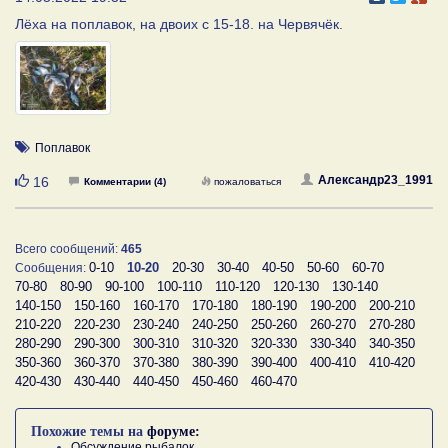
Лёха на поплавок, на двоих с 15-18. на Червячёк.
Поплавок
Нравится
Александр23_1991
16
Комментарии (4)
пожаловаться
Всего сообщений:
465
0-10
10-20
20-30
30-40
40-50
50-60
60-70
Сообщения:
70-80
80-90
90-100
100-110
110-120
120-130
130-140
140-150
150-160
160-170
170-180
180-190
190-200
200-210
210-220
220-230
230-240
240-250
250-260
260-270
270-280
280-290
290-300
300-310
310-320
320-330
330-340
340-350
350-360
360-370
370-380
380-390
390-400
400-410
410-420
420-430
430-440
440-450
450-460
460-470
Похожие темы на
форуме:
Обсуждение рыбалок