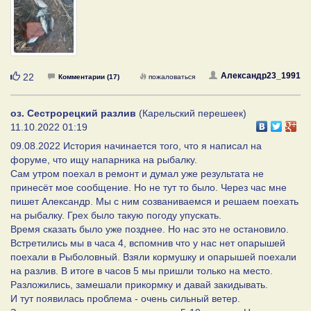
Нравится
Александр23_1991
22
Комментарии (17)
пожаловаться
оз. Сестрорецкий разлив
(Карельский перешеек)
11.10.2022 01:19
09.08.2022 История начинается того, что я написал на
форуме, что ищу напарника на рыбалку.
Сам утром поехал в ремонт и думал уже результата не
принесёт мое сообщение. Но не тут то было. Через час мне
пишет Александр. Мы с ним созваниваемся и решаем поехать
на рыбалку. Грех было такую погоду упускать.
Время сказать было уже позднее. Но нас это не остановило.
Встретились мы в часа 4, вспомнив что у нас нет опарышей
поехали в Рыболовный. Взяли кормушку и опарышей поехали
на разлив. В итоге в часов 5 мы пришли только на место.
Разложились, замешали прикормку и давай закидывать.
И тут появилась проблема - очень сильный ветер.