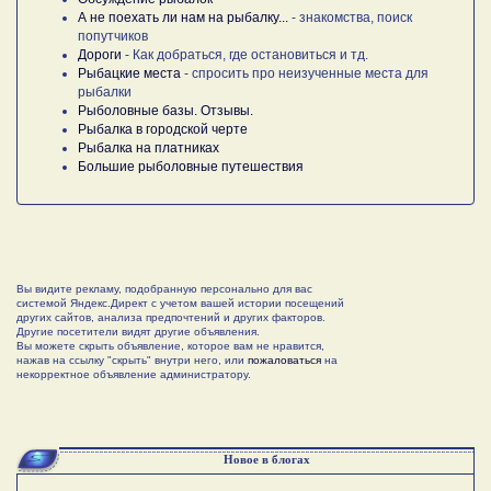
А не поехать ли нам на рыбалку...
- знакомства, поиск
попутчиков
Дороги
- Как добраться, где остановиться и тд.
Рыбацкие места
- спросить про неизученные места для
рыбалки
Рыболовные базы. Отзывы.
Рыбалка в городской черте
Рыбалка на платниках
Большие рыболовные путешествия
Вы видите рекламу, подобранную персонально для вас
системой Яндекс.Директ с учетом вашей истории посещений
других сайтов, анализа предпочтений и других факторов.
Другие посетители видят другие объявления.
Вы можете скрыть объявление, которое вам не нравится,
нажав на ссылку "скрыть" внутри него, или
пожаловаться
на
некорректное объявление администратору.
Новое в блогах