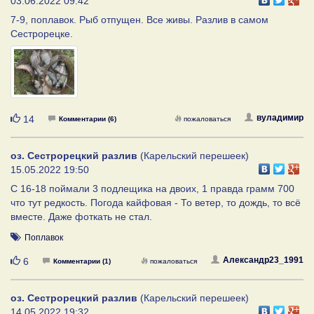
03.06.2022 09:42
7-9, поплавок. Рыб отпущен. Все живы. Разлив в самом
Сестрорецке.
Нравится
вуладимир
14
Комментарии (6)
пожаловаться
оз. Сестрорецкий разлив
(Карельский перешеек)
15.05.2022 19:50
С 16-18 поймали 3 подлещика на двоих, 1 правда грамм 700
что тут редкость. Погода кайфовая - То ветер, то дождь, то всё
вместе. Даже фоткать не стал.
Поплавок
Нравится
Александр23_1991
6
Комментарии (1)
пожаловаться
оз. Сестрорецкий разлив
(Карельский перешеек)
14.05.2022 19:32