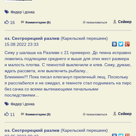
Фидер \ донка
Нравится
Сейнер
16
Комментарии (6)
пожаловаться
оз. Сестрорецкий разлив
(Карельский перешеек)
15.08.2022 23:33
Сижу у шалаша на Разливе с 21 примерно. До темна исправно
ловились подлещики среднего и выше для этих мест размера
и малость плотва. С темнотой выключили и клев. Сижу, думаю,
ждать рассвета, или выключить рыбалку...
Блииииин!!! Пока писал елюганул приличный лещ. Поскольку
я расслабился и не ожидал, в темноте стал поднимать на пирс
без сачка со всеми вытекающими печальными
последствиями...
Фидер \ донка
Нравится
Сейнер
11
Комментарии (3)
пожаловаться
оз. Сестрорецкий разлив
(Карельский перешеек)