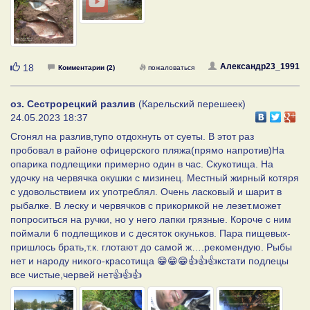
Нравится
Александр23_1991
18
Комментарии (2)
пожаловаться
оз. Сестрорецкий разлив
(Карельский перешеек)
24.05.2023 18:37
Сгонял на разлив,тупо отдохнуть от суеты. В этот раз
пробовал в районе офицерского пляжа(прямо напротив)На
опарика подлещики примерно один в час. Скукотища. На
удочку на червячка окушки с мизинец. Местный жирный котяря
с удовольствием их употреблял. Очень ласковый и шарит в
рыбалке. В леску и червячков с прикормкой не лезет.может
попроситься на ручки, но у него лапки грязные. Короче с ним
поймали 6 подлещиков и с десяток окуньков. Пара пищевых-
пришлось брать,т.к. глотают до самой ж….рекомендую. Рыбы
нет и народу никого-красотища 😁😁😁👍👍👍кстати подлецы
все чистые,червей нет👍👍👍