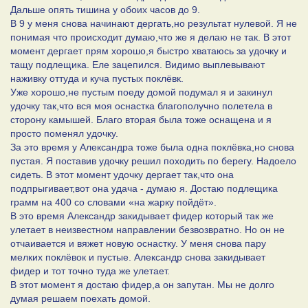
Дальше опять тишина у обоих часов до 9.
В 9 у меня снова начинают дергать,но результат нулевой. Я не
понимая что происходит думаю,что же я делаю не так. В этот
момент дергает прям хорошо,я быстро хватаюсь за удочку и
тащу подлещика. Еле зацепился. Видимо выплевывают
наживку оттуда и куча пустых поклёвк.
Уже хорошо,не пустым поеду домой подумал я и закинул
удочку так,что вся моя оснастка благополучно полетела в
сторону камышей. Благо вторая была тоже оснащена и я
просто поменял удочку.
За это время у Александра тоже была одна поклёвка,но снова
пустая. Я поставив удочку решил походить по берегу. Надоело
сидеть. В этот момент удочку дергает так,что она
подпрыгивает,вот она удача - думаю я. Достаю подлещика
грамм на 400 со словами «на жарку пойдёт».
В это время Александр закидывает фидер который так же
улетает в неизвестном направлении безвозвратно. Но он не
отчаивается и вяжет новую оснастку. У меня снова пару
мелких поклёвок и пустые. Александр снова закидывает
фидер и тот точно туда же улетает.
В этот момент я достаю фидер,а он запутан. Мы не долго
думая решаем поехать домой.