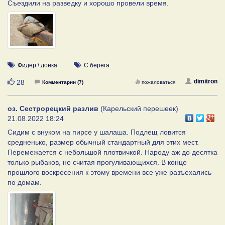
Съездили на разведку и хорошо провели время.
Фидер \ донка
С берега
Нравится
dimitron
28
Комментарии (7)
пожаловаться
оз. Сестрорецкий разлив
(Карельский перешеек)
21.08.2022 18:24
Сидим с внуком на пирсе у шалаша. Подлещ ловится
средненько, размер обычный стандартный для этих мест.
Перемежается с небольшой плотвичкой. Народу аж до десятка
только рыбаков, не считая прогуливающихся. В конце
прошлого воскресения к этому времени все уже разъехались
по домам.