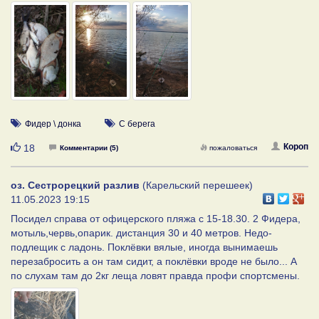
Фидер \ донка
С берега
Нравится
Короп
18
Комментарии (5)
пожаловаться
оз. Сестрорецкий разлив
(Карельский перешеек)
11.05.2023 19:15
Посидел справа от офицерского пляжа с 15-18.30. 2 Фидера,
мотыль,червь,опарик. дистанция 30 и 40 метров. Недо-
подлещик с ладонь. Поклёвки вялые, иногда вынимаешь
перезабросить а он там сидит, а поклёвки вроде не было... А
по слухам там до 2кг леща ловят правда профи спортсмены.