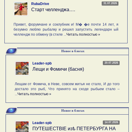
31.07.2026
RubaDrive
Старт челленджа….
Привет, форумчане и соклубник и! М� �е почти 14 лет, я
безумно люблю рыбалку и решил запустить легендарн ый
челлендж по обмену (в стиле ...
Читать полностью »
Новое в блогах
20.07.2026
Leader-spb
Лещи и Фомичи (басня)
Лещам от Фомича, в Неве, совсем житья не стало, И до того
достало это рыб, Что принято на сходе рыбьем стало –
...
Читать полностью »
Новое в блогах
14.07.2026
Leader-spb
ПУТЕШЕСТВIE изѣ ПЕТЕРБУРГА НА