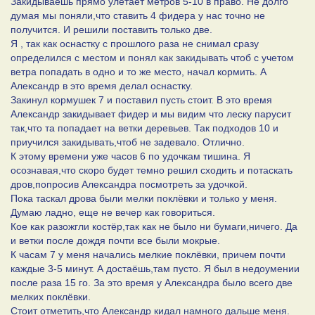
Закидываешь прямо улетает метров 5-10 в право. Не долго
думая мы поняли,что ставить 4 фидера у нас точно не
получится. И решили поставить только две.
Я , так как оснастку с прошлого раза не снимал сразу
определился с местом и понял как закидывать чтоб с учетом
ветра попадать в одно и то же место, начал кормить. А
Александр в это время делал оснастку.
Закинул кормушек 7 и поставил пусть стоит. В это время
Александр закидывает фидер и мы видим что леску парусит
так,что та попадает на ветки деревьев. Так подходов 10 и
приучился закидывать,чтоб не задевало. Отлично.
К этому времени уже часов 6 по удочкам тишина. Я
осознавая,что скоро будет темно решил сходить и потаскать
дров,попросив Александра посмотреть за удочкой.
Пока таскал дрова были мелки поклёвки и только у меня.
Думаю ладно, еще не вечер как говориться.
Кое как разожгли костёр,так как не было ни бумаги,ничего. Да
и ветки после дождя почти все были мокрые.
К часам 7 у меня начались мелкие поклёвки, причем почти
каждые 3-5 минут. А достаёшь,там пусто. Я был в недоумении
после раза 15 го. За это время у Александра было всего две
мелких поклёвки.
Стоит отметить,что Александр кидал намного дальше меня.