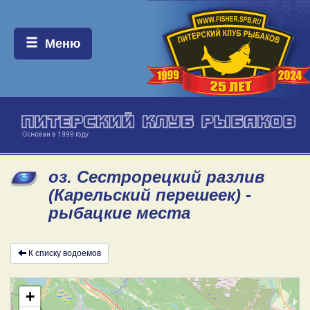
Меню:
Меню
оз. Сестрорецкий разлив
(Карельский перешеек) -
рыбацкие места
К списку водоемов
+