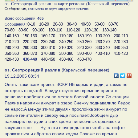
оз. Сестрорецкий разлив на карте региона: (Карельский перешеек)
Сообщите нам
, если место на карте определено неточно
Всего сообщений:
465
0-10
10-20
20-30
30-40
40-50
50-60
60-70
Сообщения:
70-80
80-90
90-100
100-110
110-120
120-130
130-140
140-150
150-160
160-170
170-180
180-190
190-200
200-210
210-220
220-230
230-240
240-250
250-260
260-270
270-280
280-290
290-300
300-310
310-320
320-330
330-340
340-350
350-360
360-370
370-380
380-390
390-400
400-410
410-420
420-430
430-440
440-450
450-460
460-470
оз. Сестрорецкий разлив
(Карельский перешеек)
19.12.2005 08:34
Опять -таки всем привет. ВСКР. НЕ корысти ради, а такмо не
потерять нюх,чтоб. В виду отсутствия времени принято
решение пробежаться по местам боевой юности.Со станции
Разлив напрямки аккурат в озеро.Снежку поднавалило.Ледок
не нарос.А между этими двумя - прослойка жижи аккурат по
самые гениталии и сверху еще посыпает.Вообщем дыр
наковырял до дури,а вних кроме пиписочных ершишек и
какунишек не ... . Ну, а эти в очередь стоят чтобы на лифте
прокатиться и обратно своим ходом.Похоже со времен