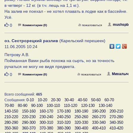
в четверг - 12 кг. (в т.ч. лещь на 1,1 кг.).
На залив не поехал - не хотел плавать в лодке как в бассейне.
Усё.
Нравится
mushspb
0
Комментарии (0)
пожаловаться
оз. Сестрорецкий разлив
(Карельский перешеек)
11.06.2005 10:24
Петрову А.В.
Пойманная Вами рыба похожа на сырть, но за точность
ручаться не могу не видя предмета.
Нравится
Михалыч
0
Комментарии (0)
пожаловаться
Всего сообщений:
465
0-10
10-20
20-30
30-40
40-50
50-60
60-70
Сообщения:
70-80
80-90
90-100
100-110
110-120
120-130
130-140
140-150
150-160
160-170
170-180
180-190
190-200
200-210
210-220
220-230
230-240
240-250
250-260
260-270
270-280
280-290
290-300
300-310
310-320
320-330
330-340
340-350
350-360
360-370
370-380
380-390
390-400
400-410
410-420