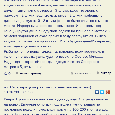
водных мотоциклов 4 штуки, нехилых каких-то катеров - 2
штуки, надувнухи с мотором - 3 штуки, какая-то хрень с
парусом - 2 штуки, водных лыжников - 2 штуки, кафешки с
дикоорущей музыкой - 2 штуки (это что было слышно с моего
места). Народа купающегося - немеряно. И апогеем под
конец - крутой джип с надувной лодкой на прицепе в метрах 3
от меня задницей съехал прямо в воду разгрузиться. Вывез,
видите ли, семью на проминат... И это будний день!Интересно,
а что здесь делается в выхи....
Рыба не то что попряталась - а, наверно, всем косяяком, в
колонну по-шесть, ушла куда-то вверх по Сестре. Мля.......
Надо ждать хорошей погоды - дождя и ветра Северного,
метров в 5, не меньше....
Нравится
англер
0
Комментарии (0)
пожаловаться
оз. Сестрорецкий разлив
(Карельский перешеек)
13.06.2005 09:30
Вчера. Промок как цуцик - весь день дождь. С утра до вечера
на донки. Вымучил кило три подлещика, чей стандарт за
последние недели помельчал грамм на 100-200 (почти в два
раза). Ночью мужики вообще по три штуки. Видимо погода, т.к.