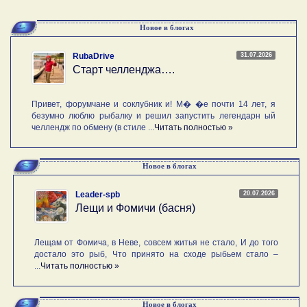
Новое в блогах
31.07.2026
RubaDrive
Старт челленджа….
Привет, форумчане и соклубник и! М� �е почти 14 лет, я
безумно люблю рыбалку и решил запустить легендарн ый
челлендж по обмену (в стиле ...
Читать полностью »
Новое в блогах
20.07.2026
Leader-spb
Лещи и Фомичи (басня)
Лещам от Фомича, в Неве, совсем житья не стало, И до того
достало это рыб, Что принято на сходе рыбьем стало –
...
Читать полностью »
Новое в блогах