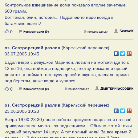
Контрольное взвешивание дома показало вполне зачетные
600 грамм.
Вот такая, блин, история... Подсачек-то надо всегда в
багажнике возить!
Нравится
Seawolf
0
Комментарии (0)
пожаловаться
оз. Сестрорецкий разлив
(Карельский перешеек)
03.07.2005 19:45
Ездил вчера с девушкой Мариной, ловили на мотыля где то с
12 до 16, она поймала подлещика, плотву, пескаря и ершей
десяток, я поймал тоже кучу ершей и окушка, клевало прямо
под берегом, даже когда я купался
Нравится
Дмитрий Бородин
0
Комментарии (0)
пожаловаться
оз. Сестрорецкий разлив
(Карельский перешеек)
23.06.2005 10:23
Вчера 19.00-23.30,после работы прикупил опарыша и на своё
прикормленное место - за подлещиком... Обычно с этой точки
-худший результат 14 штук. А тут полный ноль! За все время 2
поклевки - 2 фанерки пиписичного размера и все!!! Зато