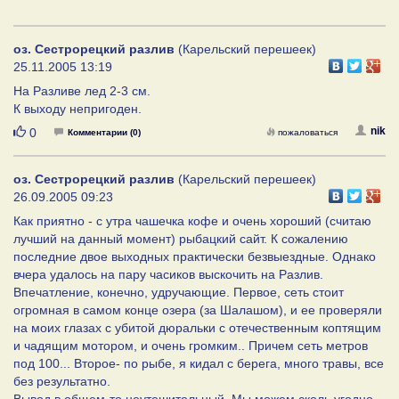
оз. Сестрорецкий разлив
(Карельский перешеек)
25.11.2005 13:19
На Разливе лед 2-3 см.
К выходу непригоден.
Нравится
nik
0
Комментарии (0)
пожаловаться
оз. Сестрорецкий разлив
(Карельский перешеек)
26.09.2005 09:23
Как приятно - с утра чашечка кофе и очень хороший (считаю
лучший на данный момент) рыбацкий сайт. К сожалению
последние двое выходных практически безвыездные. Однако
вчера удалось на пару часиков выскочить на Разлив.
Впечатление, конечно, удручающие. Первое, сеть стоит
огромная в самом конце озера (за Шалашом), и ее проверяли
на моих глазах с убитой дюральки с отечественным коптящим
и чадящим мотором, и очень громким.. Причем сеть метров
под 100... Второе- по рыбе, я кидал с берега, много травы, все
без результатно.
Вывод в общем-то неутешительный. Мы можем сколь угодно