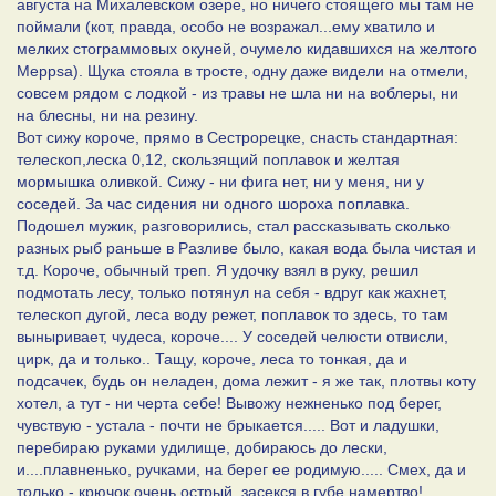
августа на Михалевском озере, но ничего стоящего мы там не
поймали (кот, правда, особо не возражал...ему хватило и
мелких стограммовых окуней, очумело кидавшихся на желтого
Meppsa). Щука стояла в тросте, одну даже видели на отмели,
совсем рядом с лодкой - из травы не шла ни на воблеры, ни
на блесны, ни на резину.
Вот сижу короче, прямо в Сестрорецке, снасть стандартная:
телескоп,леска 0,12, скользящий поплавок и желтая
мормышка оливкой. Сижу - ни фига нет, ни у меня, ни у
соседей. За час сидения ни одного шороха поплавка.
Подошел мужик, разговорились, стал рассказывать сколько
разных рыб раньше в Разливе было, какая вода была чистая и
т.д. Короче, обычный треп. Я удочку взял в руку, решил
подмотать лесу, только потянул на себя - вдруг как жахнет,
телескоп дугой, леса воду режет, поплавок то здесь, то там
выныривает, чудеса, короче.... У соседей челюсти отвисли,
цирк, да и только.. Тащу, короче, леса то тонкая, да и
подсачек, будь он неладен, дома лежит - я же так, плотвы коту
хотел, а тут - ни черта себе! Вывожу нежненько под берег,
чувствую - устала - почти не брыкается..... Вот и ладушки,
перебираю руками удилище, добираюсь до лески,
и....плавненько, ручками, на берег ее родимую..... Смех, да и
только - крючок очень острый, засекся в губе намертво!