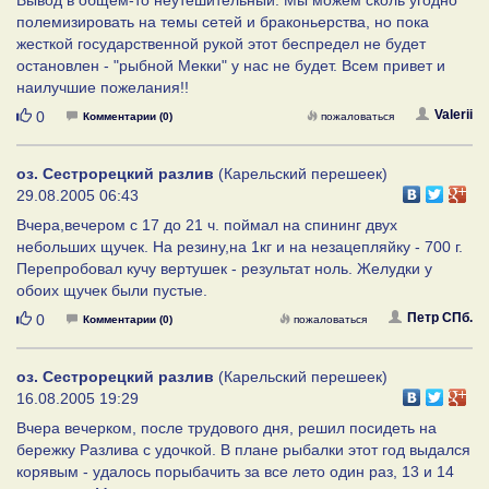
полемизировать на темы сетей и браконьерства, но пока
жесткой государственной рукой этот беспредел не будет
остановлен - "рыбной Мекки" у нас не будет. Всем привет и
наилучшие пожелания!!
Нравится
Valerii
0
Комментарии (0)
пожаловаться
оз. Сестрорецкий разлив
(Карельский перешеек)
29.08.2005 06:43
Вчера,вечером с 17 до 21 ч. поймал на спининг двух
небольших щучек. На резину,на 1кг и на незацепляйку - 700 г.
Перепробовал кучу вертушек - результат ноль. Желудки у
обоих щучек были пустые.
Нравится
Петр СПб.
0
Комментарии (0)
пожаловаться
оз. Сестрорецкий разлив
(Карельский перешеек)
16.08.2005 19:29
Вчера вечерком, после трудового дня, решил посидеть на
бережку Разлива с удочкой. В плане рыбалки этот год выдался
корявым - удалось порыбачить за все лето один раз, 13 и 14