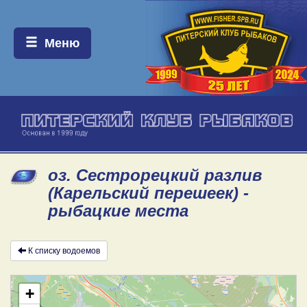
Меню:
Меню
оз. Сестрорецкий разлив
(Карельский перешеек) -
рыбацкие места
К списку водоемов
+