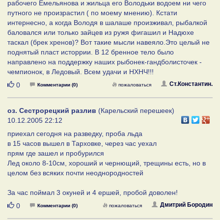
рабочего Емельянова и жильца его Володьки водоем ни чего
путного не произрастил ( по моему мнению). Кстати
интернесно, а когда Володя в шалаше произживал, рыбалкой
баловался или только зайцев из ружя фигашил и Надюхе
таскал (брек хренов)? Вот такие мысли навеяло.Это целый не
поднятый пласт исторрии. В 12 бренное тело было
направлено на поддержку наших рыбонек-гандболисточек -
чемпионок, в Ледовый. Всем удачи и НХНЧ!!!
Нравится
Ст.Константин.
0
Комментарии (0)
пожаловаться
оз. Сестрорецкий разлив
(Карельский перешеек)
10.12.2005 22:12
приехал сегодня на разведку, проба льда
в 15 часов вышел в Тарховке, через час уехал
прям где зашел и пробурился
Лед около 8-10см, хороший и чернющий, трещины есть, но в
целом без всяких почти неоднородностей
За час поймал 3 окуней и 4 ершей, пробой доволен!
Нравится
Дмитрий Бородин
0
Комментарии (0)
пожаловаться