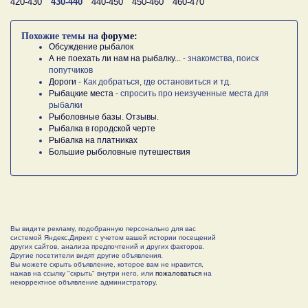
420-430
430-440
440-450
450-460
460-470
Похожие темы на
форуме:
Обсуждение рыбалок
А не поехать ли нам на рыбалку...
- знакомства, поиск
попутчиков
Дороги
- Как добраться, где остановиться и тд.
Рыбацкие места
- спросить про неизученные места для
рыбалки
Рыболовные базы. Отзывы.
Рыбалка в городской черте
Рыбалка на платниках
Большие рыболовные путешествия
Вы видите рекламу, подобранную персонально для вас
системой Яндекс.Директ с учетом вашей истории посещений
других сайтов, анализа предпочтений и других факторов.
Другие посетители видят другие объявления.
Вы можете скрыть объявление, которое вам не нравится,
нажав на ссылку "скрыть" внутри него, или
пожаловаться
на
некорректное объявление администратору.