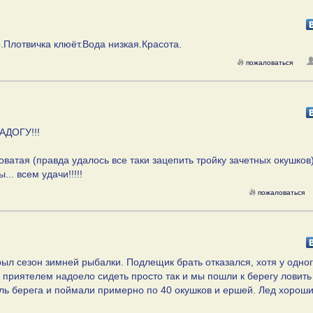
.Плотвичка клюёт.Вода низкая.Красота.
пожаловаться
АДОГУ!!!
оватая (правда удалось все таки зацепить тройку зачетных окушков
.. всем удачи!!!!!
пожаловаться
рыл сезон зимней рыбалки. Подлещик брать отказался, хотя у одно
с приятелем надоело сидеть просто так и мы пошли к берегу ловить
оль берега и поймали примерно по 40 окушков и ершей. Лед хорош