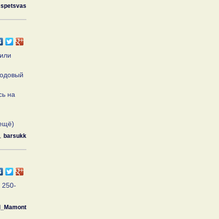
spetsvas
рили
лодовый
сь на
ещё)
barsukk
 250-
d_Mamont