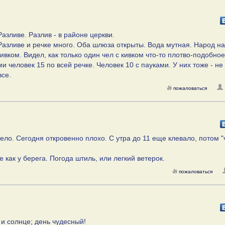
азливе. Разлив - в районе церкви.
 Разливе и речке много. Оба шлюза открыты. Вода мутная. Народ на
ивком. Видел, как только один чел с кивком что-то плотво-подобное
ми человек 15 по всей речке. Человек 10 с пауками. У них тоже - не
все.
пожаловаться
ело. Сегодня откровенно плохо. С утра до 11 еще клевало, потом "
е как у берега. Погода штиль, или легкий ветерок.
пожаловаться
 и солнце; день чудесный!