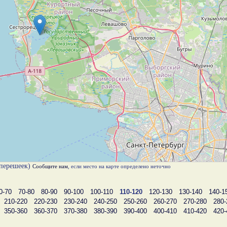
 перешеек)
Сообщите нам
, если место на карте определено неточно
0-70
70-80
80-90
90-100
100-110
110-120
120-130
130-140
140-1
210-220
220-230
230-240
240-250
250-260
260-270
270-280
280-
350-360
360-370
370-380
380-390
390-400
400-410
410-420
420-