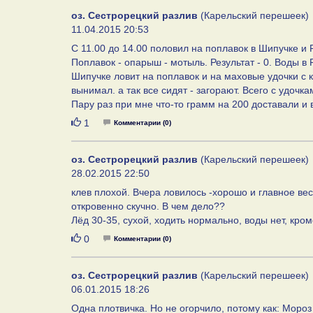
оз. Сестрорецкий разлив
(Карельский перешеек)
11.04.2015 20:53
С 11.00 до 14.00 половил на поплавок в Шипучке и Р
Поплавок - опарыш - мотыль. Результат - 0. Воды в
Шипучке ловит на поплавок и на маховые удочки с к
вынимал. а так все сидят - загорают. Всего с удочка
Пару раз при мне что-то грамм на 200 доставали и 
Нравится
1
Комментарии (0)
оз. Сестрорецкий разлив
(Карельский перешеек)
28.02.2015 22:50
клев плохой. Вчера ловилось -хорошо и главное вес
откровенно скучно. В чем дело??
Лёд 30-35, сухой, ходить нормально, воды нет, кром
Нравится
0
Комментарии (0)
оз. Сестрорецкий разлив
(Карельский перешеек)
06.01.2015 18:26
Одна плотвичка. Но не огорчило, потому как: Мороз