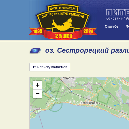
О клубе
Ф
оз. Сестрорецкий разл
К списку водоемов
+
−