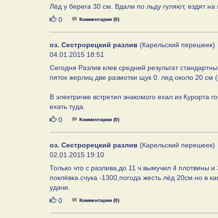
Лёд у берега 30 см. Вдали по льду гуляют, ездят на
Нравится
0
Комментарии (0)
оз. Сестрорецкий разлив
(Карельский перешеек)
04.01.2015 18:51
Сегодня Разлив клев средний результат стандартны
пяток жерлиц две размотки щук 0. лед около 20 см
В электричке встретил знакомого ехал из Курорта 
ехать туда.
Нравится
0
Комментарии (0)
оз. Сестрорецкий разлив
(Карельский перешеек)
02.01.2015 19:10
Только что с разлива,до 11 ч.вымучил 4 плотвины и 
поклёвка.счука -1300,погода жесть.лёд 20см.но в
удачи.
Нравится
0
Комментарии (0)