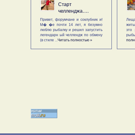
Старт
челленджа….
Привет, форумчане и соклубник и!
Леща
М� �е почти 14 лет, я безумно
жить
люблю рыбалку и решил запустить
это 
легендарн ый челлендж по обмену
рыб
(в стиле ...
Читать полностью »
полн