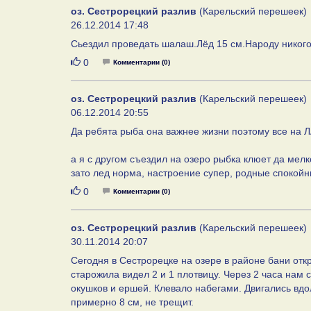
оз. Сестрорецкий разлив
(Карельский перешеек)
26.12.2014 17:48
Сьездил проведать шалаш.Лёд 15 см.Народу никого
Нравится
0
Комментарии (0)
оз. Сестрорецкий разлив
(Карельский перешеек)
06.12.2014 20:55
Да ребята рыба она важнее жизни поэтому все на Л
а я с другом съездил на озеро рыбка клюет да мелк
зато лед норма, настроение супер, родные спокойны.
Нравится
0
Комментарии (0)
оз. Сестрорецкий разлив
(Карельский перешеек)
30.11.2014 20:07
Сегодня в Сестрорецке на озере в районе бани отк
старожила видел 2 и 1 плотвицу. Через 2 часа нам 
окушков и ершей. Клевало набегами. Двигались вд
примерно 8 см, не трещит.