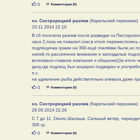
Нравится
0
Комментарии (0)
оз. Сестрорецкий разлив
(Карельский перешеек)
10.11.2014 22:10
В сб посетили разлив после разведки оз.Пасторско
часа 2,пока не повалил снег,в итоге переместились 
подлещичка грамм на 300-ещё поклёвки были,но п
напий,то рассеянное внимание и запоздалые подсеч
волновало-главное компания и общение)))в итоге ч
дачу,где подлещ был кошерно поджарен и употребл
п.с.
на удивление рыба действительно клевала,даже пр
Нравится
0
Комментарии (0)
оз. Сестрорецкий разлив
(Карельский перешеек)
28.09.2014 22:26
C 7 до 11. Около Шалаша. Сильный ветер, периодич
300 гр.
Нравится
0
Комментарии (0)