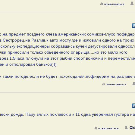
пожаловаться
го,на предмет позднего клёва американских сомиков-глухо,пофиде
в Сестрорец,на Разлив,к авто мосту,где и изловили одного на троих
оскольку экспедиционеры собравшись кучей дегустировали односо
ки приносили только обьеденного опарыща....но это мало кого
ерез 1.5часа плюнули на этот рыбий спорт вонючий и переместили
ён,и отполирован банькой)))
и таклй погоде,если не будет похолодания.пофидерим на разливе 
пожаловаться
ески дождь. Пару вялых поклёвок и к 11 одна уверенная густера на
Ol
пожаловаться