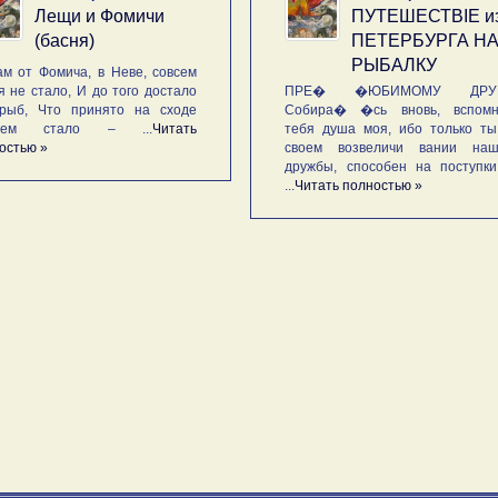
Лещи и Фомичи
ПУТЕШЕСТВIE и
(басня)
ПЕТЕРБУРГА Н
РЫБАЛКУ
м от Фомича, в Неве, совсем
я не стало, И до того достало
ПРЕ� �ЮБИМОМУ ДРУГ
рыб, Что принято на сходе
Собира� �сь вновь, вспомн
ьем стало – ...
Читать
тебя душа моя, ибо только ты
остью »
своем возвеличи вании наш
дружбы, способен на поступк
...
Читать полностью »