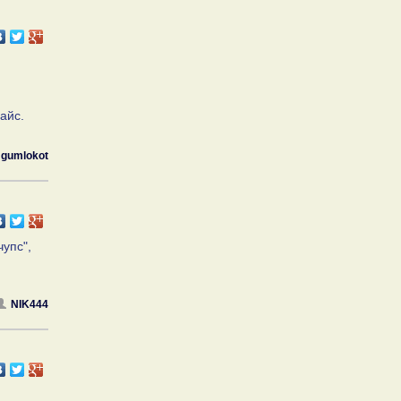
 айс.
gumlokot
чупс",
NIK444