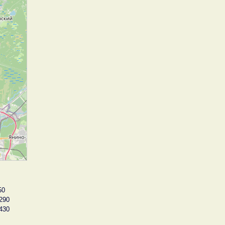
50
290
430