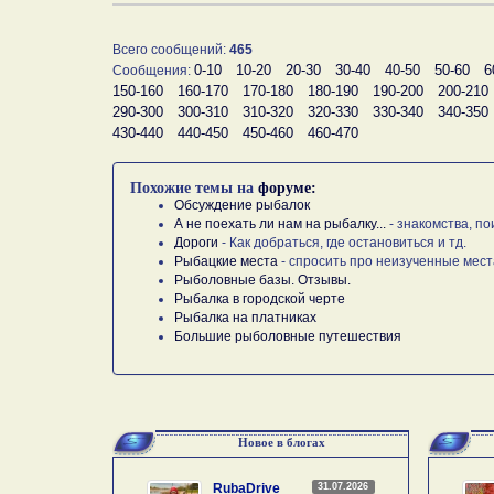
Всего сообщений:
465
0-10
10-20
20-30
30-40
40-50
50-60
6
Сообщения:
150-160
160-170
170-180
180-190
190-200
200-210
290-300
300-310
310-320
320-330
330-340
340-350
430-440
440-450
450-460
460-470
Похожие темы на
форуме:
Обсуждение рыбалок
А не поехать ли нам на рыбалку...
- знакомства, по
Дороги
- Как добраться, где остановиться и тд.
Рыбацкие места
- спросить про неизученные мест
Рыболовные базы. Отзывы.
Рыбалка в городской черте
Рыбалка на платниках
Большие рыболовные путешествия
Новое в блогах
31.07.2026
RubaDrive