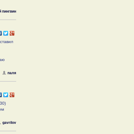
 пингвин
ыставил
маю
паля
30)
ем
gavrilov