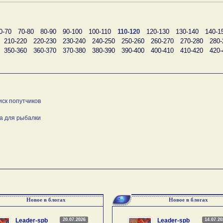
0-70
70-80
80-90
90-100
100-110
110-120
120-130
130-140
140-1
210-220
220-230
230-240
240-250
250-260
260-270
270-280
280-
350-360
360-370
370-380
380-390
390-400
400-410
410-420
420-
иск попутчиков
а для рыбалки
Новое в блогах
Новое в блогах
20.07.2026
14.07.2
Leader-spb
Leader-spb