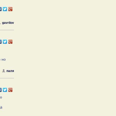
gavrilov
) но
паля
го
ий