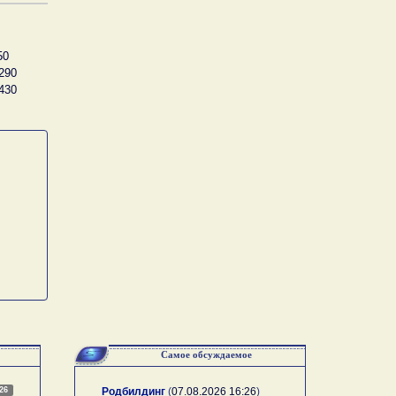
50
290
430
Самое обсуждаемое
026
Родбилдинг
(
07.08.2026 16:26
)