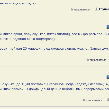
 велосипедах, мопедах.
Глупый
пожаловаться
й микро ерши, пару окушков, пяток плотвиц, все микро размера. В
 (снежно-водяная каша подмерзла).
говорит поймал 20 корюшин, лед смерзся ловить можно.. Завтра ду
пожаловаться
3 окунька .до 11,30 поставил 7 флажков .когда надежды иссякли(14,
 камышах промоины.дождь целый день с небольшими перерывами.вс
пожаловаться