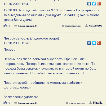
12.10.2009 16:41
12.10.09.Запоздалый отчет за 9.10.09. Были в Петрокрепости
за выходными бакинами.Одна щучка на 2400 :-( очень много
травы.Всем удачи.
Нравится
sabaneev
0
Комментарии (0)
пожаловаться
Петрокрепость
(Ладожское озеро)
12.10.2009 11:47
Привет.
Первый раз вчера побывал в крепости Орешек. Очень
понравилось. Погода была отличная, настроение тоже. Т.к.
поездка была ознакомительная, то и снастей почти не брал -
только спиннинг. По рыбе 0, но время провел на 5+.
Посетил музей, пообщался с местными рыбаками,
фотографировал...
Воскресенье удалось!
Нравится
Kirzilla
0
Комментарии (0)
пожаловаться