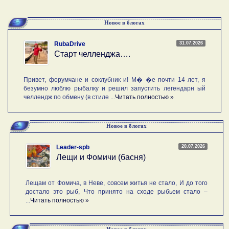
Новое в блогах
31.07.2026
RubaDrive
Старт челленджа….
Привет, форумчане и соклубник и! М� �е почти 14 лет, я
безумно люблю рыбалку и решил запустить легендарн ый
челлендж по обмену (в стиле ...
Читать полностью »
Новое в блогах
20.07.2026
Leader-spb
Лещи и Фомичи (басня)
Лещам от Фомича, в Неве, совсем житья не стало, И до того
достало это рыб, Что принято на сходе рыбьем стало –
...
Читать полностью »
Новое в блогах