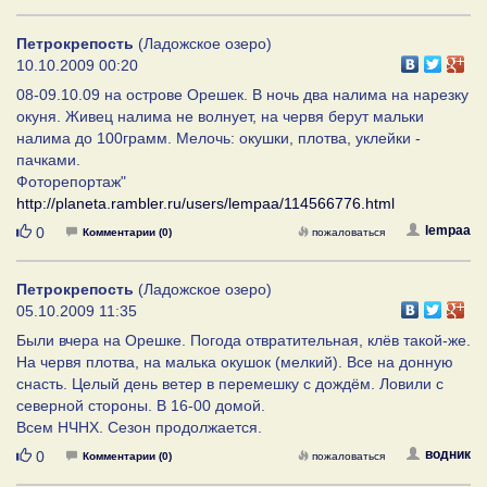
Петрокрепость
(Ладожское озеро)
10.10.2009 00:20
08-09.10.09 на острове Орешек. В ночь два налима на нарезку
окуня. Живец налима не волнует, на червя берут мальки
налима до 100грамм. Мелочь: окушки, плотва, уклейки -
пачками.
Фоторепортаж"
http://planeta.rambler.ru/users/lempaa/114566776.html
Нравится
lempaa
0
Комментарии (0)
пожаловаться
Петрокрепость
(Ладожское озеро)
05.10.2009 11:35
Были вчера на Орешке. Погода отвратительная, клёв такой-же.
На червя плотва, на малька окушок (мелкий). Все на донную
снасть. Целый день ветер в перемешку с дождём. Ловили с
северной стороны. В 16-00 домой.
Всем НЧНХ. Сезон продолжается.
Нравится
водник
0
Комментарии (0)
пожаловаться