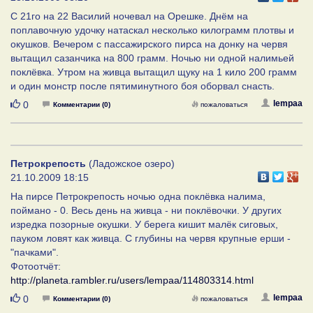
С 21го на 22 Василий ночевал на Орешке. Днём на
поплавочную удочку натаскал несколько килограмм плотвы и
окушков. Вечером с пассажирского пирса на донку на червя
вытащил сазанчика на 800 грамм. Ночью ни одной налимьей
поклёвка. Утром на живца вытащил щуку на 1 кило 200 грамм
и один монстр после пятиминутного боя оборвал снасть.
Нравится
lempaa
0
Комментарии (0)
пожаловаться
Петрокрепость
(Ладожское озеро)
21.10.2009 18:15
На пирсе Петрокрепость ночью одна поклёвка налима,
поймано - 0. Весь день на живца - ни поклёвочки. У других
изредка позорные окушки. У берега кишит малёк сиговых,
пауком ловят как живца. С глубины на червя крупные ерши -
"пачками".
Фотоотчёт:
http://planeta.rambler.ru/users/lempaa/114803314.html
Нравится
lempaa
0
Комментарии (0)
пожаловаться