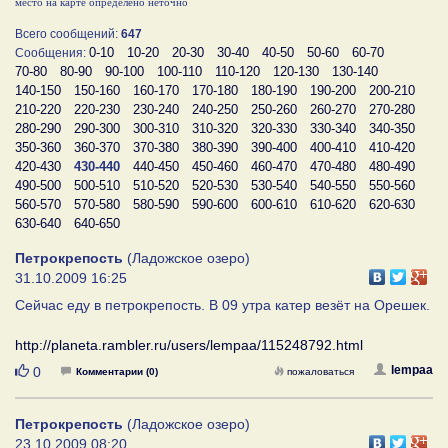
место на карте определено неточно
Всего сообщений:
647
0-10
10-20
20-30
30-40
40-50
50-60
60-70
Сообщения:
70-80
80-90
90-100
100-110
110-120
120-130
130-140
140-150
150-160
160-170
170-180
180-190
190-200
200-210
210-220
220-230
230-240
240-250
250-260
260-270
270-280
280-290
290-300
300-310
310-320
320-330
330-340
340-350
350-360
360-370
370-380
380-390
390-400
400-410
410-420
420-430
430-440
440-450
450-460
460-470
470-480
480-490
490-500
500-510
510-520
520-530
530-540
540-550
550-560
560-570
570-580
580-590
590-600
600-610
610-620
620-630
630-640
640-650
Петрокрепость
(Ладожское озеро)
31.10.2009 16:25
Сейчас еду в петрокрепость. В 09 утра катер везёт на Орешек.
http://planeta.rambler.ru/users/lempaa/115248792.html
Нравится
lempaa
0
Комментарии (0)
пожаловаться
Петрокрепость
(Ладожское озеро)
23.10.2009 08:20