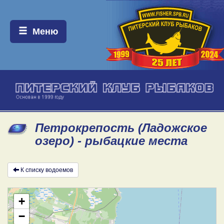
Меню:
Меню
Петрокрепость (Ладожское
озеро) - рыбацкие места
К списку водоемов
+
−