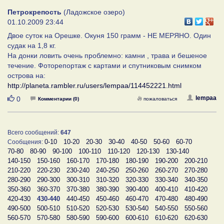
Петрокрепость
(Ладожское озеро)
01.10.2009 23:44
Двое суток на Орешке. Окуня 150 грамм - НЕ МЕРЯНО. Один
судак на 1,8 кг.
На донки ловить очень проблемно: камни , трава и бешеное
течение. Фоторепортаж с картами и спутниковым снимком
острова на:
http://planeta.rambler.ru/users/lempaa/114452221.html
Нравится
lempaa
0
Комментарии (0)
пожаловаться
Всего сообщений:
647
0-10
10-20
20-30
30-40
40-50
50-60
60-70
Сообщения:
70-80
80-90
90-100
100-110
110-120
120-130
130-140
140-150
150-160
160-170
170-180
180-190
190-200
200-210
210-220
220-230
230-240
240-250
250-260
260-270
270-280
280-290
290-300
300-310
310-320
320-330
330-340
340-350
350-360
360-370
370-380
380-390
390-400
400-410
410-420
420-430
430-440
440-450
450-460
460-470
470-480
480-490
490-500
500-510
510-520
520-530
530-540
540-550
550-560
560-570
570-580
580-590
590-600
600-610
610-620
620-630