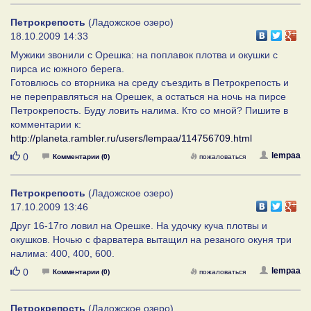
Петрокрепость
(Ладожское озеро)
18.10.2009 14:33
Мужики звонили с Орешка: на поплавок плотва и окушки с
пирса ис южного берега.
Готовлюсь со вторника на среду съездить в Петрокрепость и
не переправляться на Орешек, а остаться на ночь на пирсе
Петрокрепость. Буду ловить налима. Кто со мной? Пишите в
комментарии к:
http://planeta.rambler.ru/users/lempaa/114756709.html
Нравится
lempaa
0
Комментарии (0)
пожаловаться
Петрокрепость
(Ладожское озеро)
17.10.2009 13:46
Друг 16-17го ловил на Орешке. На удочку куча плотвы и
окушков. Ночью с фарватера вытащил на резаного окуня три
налима: 400, 400, 600.
Нравится
lempaa
0
Комментарии (0)
пожаловаться
Петрокрепость
(Ладожское озеро)