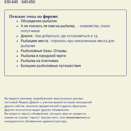
630-640
640-650
Похожие темы на
форуме:
Обсуждение рыбалок
А не поехать ли нам на рыбалку...
- знакомства, поиск
попутчиков
Дороги
- Как добраться, где остановиться и тд.
Рыбацкие места
- спросить про неизученные места для
рыбалки
Рыболовные базы. Отзывы.
Рыбалка в городской черте
Рыбалка на платниках
Большие рыболовные путешествия
Вы видите рекламу, подобранную персонально для вас
системой Яндекс.Директ с учетом вашей истории посещений
других сайтов, анализа предпочтений и других факторов.
Другие посетители видят другие объявления.
Вы можете скрыть объявление, которое вам не нравится,
нажав на ссылку "скрыть" внутри него, или
пожаловаться
на
некорректное объявление администратору.