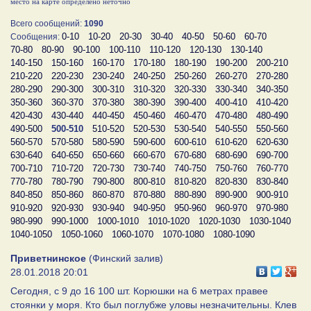
место на карте определено неточно
Всего сообщений:
1090
0-10
10-20
20-30
30-40
40-50
50-60
60-70
Сообщения:
70-80
80-90
90-100
100-110
110-120
120-130
130-140
140-150
150-160
160-170
170-180
180-190
190-200
200-210
210-220
220-230
230-240
240-250
250-260
260-270
270-280
280-290
290-300
300-310
310-320
320-330
330-340
340-350
350-360
360-370
370-380
380-390
390-400
400-410
410-420
420-430
430-440
440-450
450-460
460-470
470-480
480-490
490-500
500-510
510-520
520-530
530-540
540-550
550-560
560-570
570-580
580-590
590-600
600-610
610-620
620-630
630-640
640-650
650-660
660-670
670-680
680-690
690-700
700-710
710-720
720-730
730-740
740-750
750-760
760-770
770-780
780-790
790-800
800-810
810-820
820-830
830-840
840-850
850-860
860-870
870-880
880-890
890-900
900-910
910-920
920-930
930-940
940-950
950-960
960-970
970-980
980-990
990-1000
1000-1010
1010-1020
1020-1030
1030-1040
1040-1050
1050-1060
1060-1070
1070-1080
1080-1090
Приветнинское
(Финский залив)
28.01.2018 20:01
Сегодня, с 9 до 16 100 шт. Корюшки на 6 метрах правее
стоянки у моря. Кто был поглубже уловы незначительны. Клев