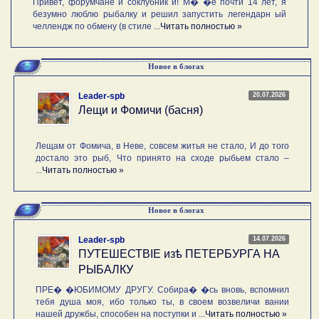
Привет, форумчане и соклубник и! М� �е почти 14 лет, я
безумно люблю рыбалку и решил запустить легендарн ый
челлендж по обмену (в стиле ...
Читать полностью »
Новое в блогах
20.07.2026
Leader-spb
Лещи и Фомичи (басня)
Лещам от Фомича, в Неве, совсем житья не стало, И до того
достало это рыб, Что принято на сходе рыбьем стало –
...
Читать полностью »
Новое в блогах
14.07.2026
Leader-spb
ПУТЕШЕСТВIE изѣ ПЕТЕРБУРГА НА
РЫБАЛКУ
ПРЕ� �ЮБИМОМУ ДРУГУ. Собира� �сь вновь, вспомнил
тебя душа моя, ибо только ты, в своем возвеличи вании
нашей дружбы, способен на поступки и ...
Читать полностью »