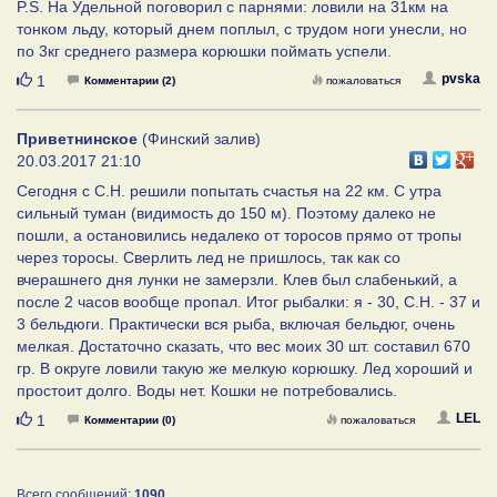
P.S. На Удельной поговорил с парнями: ловили на 31км на
тонком льду, который днем поплыл, с трудом ноги унесли, но
по 3кг среднего размера корюшки поймать успели.
Нравится
pvska
1
Комментарии (2)
пожаловаться
Приветнинское
(Финский залив)
20.03.2017 21:10
Сегодня с С.Н. решили попытать счастья на 22 км. С утра
сильный туман (видимость до 150 м). Поэтому далеко не
пошли, а остановились недалеко от торосов прямо от тропы
через торосы. Сверлить лед не пришлось, так как со
вчерашнего дня лунки не замерзли. Клев был слабенький, а
после 2 часов вообще пропал. Итог рыбалки: я - 30, С.Н. - 37 и
3 бельдюги. Практически вся рыба, включая бельдюг, очень
мелкая. Достаточно сказать, что вес моих 30 шт. составил 670
гр. В округе ловили такую же мелкую корюшку. Лед хороший и
простоит долго. Воды нет. Кошки не потребовались.
Нравится
LEL
1
Комментарии (0)
пожаловаться
Всего сообщений:
1090