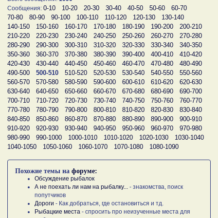
0-10
10-20
20-30
30-40
40-50
50-60
60-70
Сообщения:
70-80
80-90
90-100
100-110
110-120
120-130
130-140
140-150
150-160
160-170
170-180
180-190
190-200
200-210
210-220
220-230
230-240
240-250
250-260
260-270
270-280
280-290
290-300
300-310
310-320
320-330
330-340
340-350
350-360
360-370
370-380
380-390
390-400
400-410
410-420
420-430
430-440
440-450
450-460
460-470
470-480
480-490
490-500
500-510
510-520
520-530
530-540
540-550
550-560
560-570
570-580
580-590
590-600
600-610
610-620
620-630
630-640
640-650
650-660
660-670
670-680
680-690
690-700
700-710
710-720
720-730
730-740
740-750
750-760
760-770
770-780
780-790
790-800
800-810
810-820
820-830
830-840
840-850
850-860
860-870
870-880
880-890
890-900
900-910
910-920
920-930
930-940
940-950
950-960
960-970
970-980
980-990
990-1000
1000-1010
1010-1020
1020-1030
1030-1040
1040-1050
1050-1060
1060-1070
1070-1080
1080-1090
Похожие темы на
форуме:
Обсуждение рыбалок
А не поехать ли нам на рыбалку...
- знакомства, поиск
попутчиков
Дороги
- Как добраться, где остановиться и тд.
Рыбацкие места
- спросить про неизученные места для