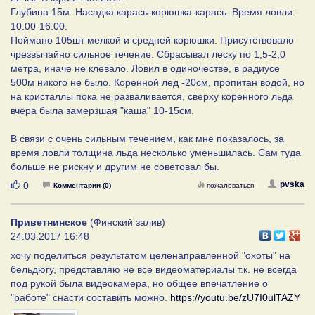
Глубина 15м. Насадка карась-корюшка-карась. Время ловли:
10.00-16.00.
Поймано 105шт мелкой и средней корюшки. Присутствовало
чрезвычайно сильное течение. Сбрасывал леску по 1,5-2,0
метра, иначе не клевало. Ловил в одиночестве, в радиусе
500м никого не было. Коренной лед -20см, пропитан водой, но
на кристаллы пока не разваливается, сверху коренного льда
вчера была замерзшая "каша" 10-15см.
В связи с очень сильным течением, как мне показалось, за
время ловли толщина льда несколько уменьшилась. Сам туда
больше не рискну и другим не советовал бы.
Нравится
pvska
0
Комментарии (0)
пожаловаться
Приветнинское
(Финский залив)
24.03.2017 16:48
хочу поделиться результатом целенаправленной "охоты" на
бельдюгу, представляю не все видеоматериалы т.к. не всегда
под рукой была видеокамера, но общее впечатление о
"работе" снасти составить можно.
https://youtu.be/zU7I0ulTAZY