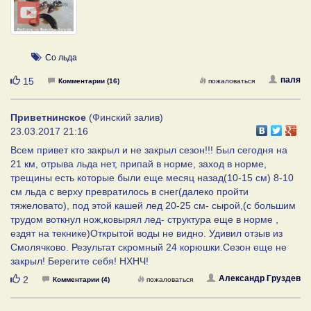
Со льда
Нравится
паля
15
Комментарии (16)
пожаловаться
Приветнинское
(Финский залив)
23.03.2017 21:16
Всем привет кто закрыл и не закрыл сезон!!! Был сегодня на
21 км, отрыва льда нет, припай в норме, заход в норме,
трещины есть которые были еще месяц назад(10-15 см) 8-10
см льда с верху превратилось в снег(далеко пройти
тяжеловато), под этой кашей лед 20-25 см- сырой,(с большим
трудом воткнул нож,ковырял лед- структура еще в норме ,
ездят на текнике)Открытой воды не видно. Удивил отзыв из
Смолячково. Результат скромный 24 корюшки.Сезон еще не
закрыл! Берегите себя! НХНЧ!
Нравится
Александр Груздев
2
Комментарии (4)
пожаловаться