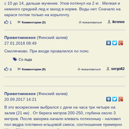
с 10 до 14, дальше мучение. Улов потянул на 2 кг . Мелкая и
немного средней.лед и заход в норме. Воды нет. Сначало на
карася потом только на корьпочту.
Нравится
ikronos
1
Комментарии (3)
пожаловаться
Приветнинское
(Финский залив)
27.01.2018 08:49
Смолячково. При входе провалился по пояс.
Со льда
Нравится
sergo82
4
Комментарии (9)
пожаловаться
Приветнинское
(Финский залив)
20.09.2017 14:21
В это воскресение выбрался с дачи на часа три четыре на
залив (21 км) . От берега метров 200-250, глубина около 3
метров. После закорма начало клевать потихоньку - наловил
пол ведра плотвино-ельцовой смеси, соотношение примерно