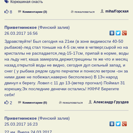
Корюшиная снасть
Нравится
miha/Горская
8
Комментарии (3)
пожаловаться
Приветнинское
(Финский залив)
26.03.2017 16:56
Здравствуйте! Был сегодня на 21км (в зоне видимости 40-50
рыбаков)-лед стал тоньше на 4-5 см,чем в четверг,сырой но на
кристаллы не распадается,лед-15-17см, припай в норме, воды
на льду нет, каша замерзла,держит,трещины те же что и месяц
назад,открытой воды не видно, сегодня дул сильный запад, и
снег ( у рыбака рядом сдуло перчатки и понесло ветром -он за
ними даже не побежал,наверно бесполезно) В 13ч народ
двинул к берегу. Ловил с 11 до 13-(ветер прогнал) Поймал 31
корюшку,Эх последние денечки остались! НХНЧ! Берегите
себя!
Нравится
Александр Груздев
2
Комментарии (0)
пожаловаться
Приветнинское
(Финский залив)
25.03.2017 16:23
22 км. Вчера 24.03.2017.