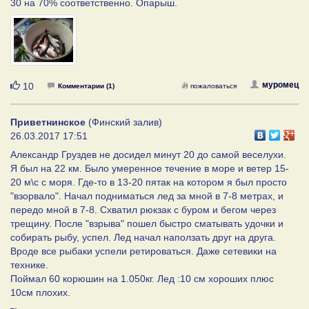
30 на 70% соответственно. Опарыш.
Нравится
муромец
10
Комментарии (1)
пожаловаться
Приветнинское
(Финский залив)
26.03.2017 17:51
Александр Груздев не досидел минут 20 до самой веселухи.
Я был на 22 км. Было умеренное течение в море и ветер 15-
20 м\с с моря. Где-то в 13-20 пятак на котором я был просто
"взорвало". Начал подниматься лед за мной в 7-8 метрах, и
передо мной в 7-8. Схватил рюкзак с буром и бегом через
трещину. После "взрыва" пошел быстро сматывать удочки и
собирать рыбу, успел. Лед начал наползать друг на друга.
Вроде все рыбаки успели ретироваться. Даже сетевики на
технике.
Поймал 60 корюшин на 1.050кг. Лед :10 см хороших плюс
10см плохих.