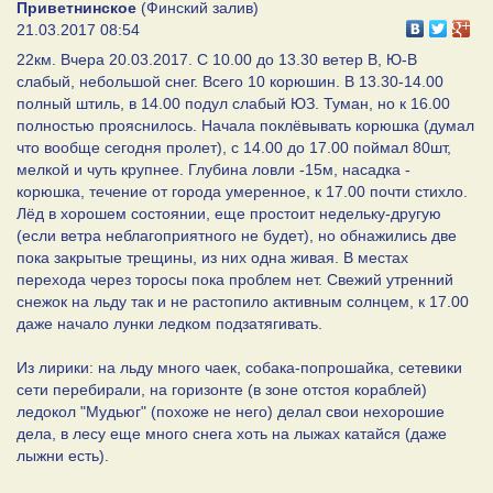
Приветнинское
(Финский залив)
21.03.2017 08:54
22км. Вчера 20.03.2017. С 10.00 до 13.30 ветер В, Ю-В
слабый, небольшой снег. Всего 10 корюшин. В 13.30-14.00
полный штиль, в 14.00 подул слабый ЮЗ. Туман, но к 16.00
полностью прояснилось. Начала поклёвывать корюшка (думал
что вообще сегодня пролет), с 14.00 до 17.00 поймал 80шт,
мелкой и чуть крупнее. Глубина ловли -15м, насадка -
корюшка, течение от города умеренное, к 17.00 почти стихло.
Лёд в хорошем состоянии, еще простоит недельку-другую
(если ветра неблагоприятного не будет), но обнажились две
пока закрытые трещины, из них одна живая. В местах
перехода через торосы пока проблем нет. Свежий утренний
снежок на льду так и не растопило активным солнцем, к 17.00
даже начало лунки ледком подзатягивать.
Из лирики: на льду много чаек, собака-попрошайка, сетевики
сети перебирали, на горизонте (в зоне отстоя кораблей)
ледокол "Мудьюг" (похоже не него) делал свои нехорошие
дела, в лесу еще много снега хоть на лыжах катайся (даже
лыжни есть).