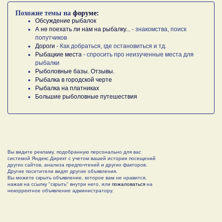
Похожие темы на
форуме:
Обсуждение рыбалок
А не поехать ли нам на рыбалку...
- знакомства, поиск
попутчиков
Дороги
- Как добраться, где остановиться и тд.
Рыбацкие места
- спросить про неизученные места для
рыбалки
Рыболовные базы. Отзывы.
Рыбалка в городской черте
Рыбалка на платниках
Большие рыболовные путешествия
Вы видите рекламу, подобранную персонально для вас
системой Яндекс.Директ с учетом вашей истории посещений
других сайтов, анализа предпочтений и других факторов.
Другие посетители видят другие объявления.
Вы можете скрыть объявление, которое вам не нравится,
нажав на ссылку "скрыть" внутри него, или
пожаловаться
на
некорректное объявление администратору.