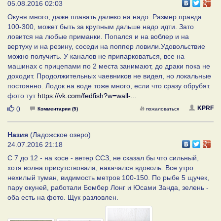
05.08.2016 02:03
Окуня много, даже плавать далеко на надо. Размер правда
100-300, может быть за крупным дальше надо идти. Зато
ловится на любые приманки. Попался и на воблер и на
вертуху и на резину, соседи на поппер ловили.Удовольствие
можно получить. У каналов не припарковаться, все на
машинах с прицепами по 2 места занимают, до драки пока не
доходит. Продолжительных чаевников не видел, но локальные
постоянно. Лодок на воде тоже много, если что сразу обрубят.
фото тут
https://vk.com/fedfish?w=wall-...
Нравится
KPRF
0
Комментарии (5)
пожаловаться
Назия
(Ладожское озеро)
24.07.2016 21:18
С 7 до 12 - на косе - ветер ССЗ, не сказал бы что сильный,
хотя волна присутствовала, накачался вдоволь. Все утро
нехилый туман, видимость метров 100-150. По рыбе 5 щучек,
пару окуней, работали Бомбер Лонг и Юсами Занда, зелень -
оба есть на фото. Щук разловлен.