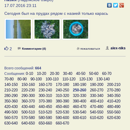
17.07.2016 23:11
Сегодня был на прудах рядом с назией только карась
Нравится
alex-niks
2
Комментарии (4)
пожаловаться
Всего сообщений:
664
0-10
10-20
20-30
30-40
40-50
50-60
60-70
Сообщения:
70-80
80-90
90-100
100-110
110-120
120-130
130-140
140-150
150-160
160-170
170-180
180-190
190-200
200-210
210-220
220-230
230-240
240-250
250-260
260-270
270-280
280-290
290-300
300-310
310-320
320-330
330-340
340-350
350-360
360-370
370-380
380-390
390-400
400-410
410-420
420-430
430-440
440-450
450-460
460-470
470-480
480-490
490-500
500-510
510-520
520-530
530-540
540-550
550-560
560-570
570-580
580-590
590-600
600-610
610-620
620-630
630-640
640-650
650-660
660-670