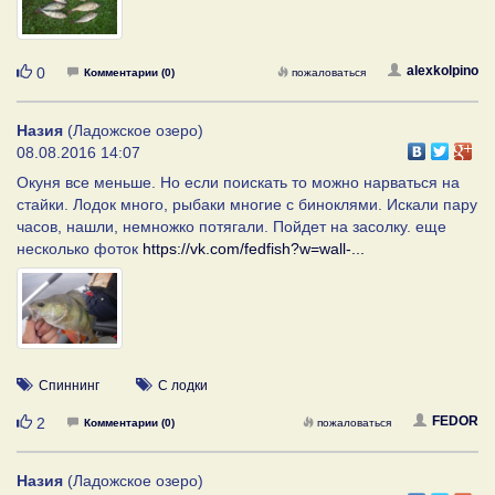
Нравится
alexkolpino
0
Комментарии (0)
пожаловаться
Назия
(Ладожское озеро)
08.08.2016 14:07
Окуня все меньше. Но если поискать то можно нарваться на
стайки. Лодок много, рыбаки многие с биноклями. Искали пару
часов, нашли, немножко потягали. Пойдет на засолку. еще
несколько фоток
https://vk.com/fedfish?w=wall-...
Спиннинг
С лодки
Нравится
FEDOR
2
Комментарии (0)
пожаловаться
Назия
(Ладожское озеро)