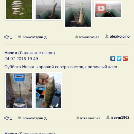
Нравится
alexkolpino
1
Комментарии (2)
пожаловаться
Назия
(Ладожское озеро)
24.07.2016 19:49
Суббота Назия. хороший северо-восток, приличный клев.
Нравится
jreym1962
1
Комментарии (2)
пожаловаться
Назия
(Ладожское озеро)