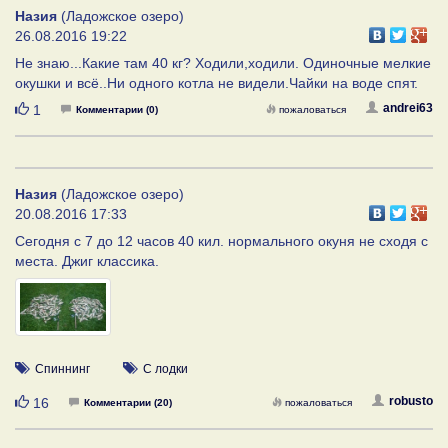
Назия
(Ладожское озеро)
26.08.2016 19:22
Не знаю...Какие там 40 кг? Ходили,ходили. Одиночные мелкие
окушки и всё..Ни одного котла не видели.Чайки на воде спят.
Нравится
andrei63
1
Комментарии (0)
пожаловаться
Назия
(Ладожское озеро)
20.08.2016 17:33
Сегодня с 7 до 12 часов 40 кил. нормального окуня не сходя с
места. Джиг классика.
Спиннинг
С лодки
Нравится
robusto
16
Комментарии (20)
пожаловаться