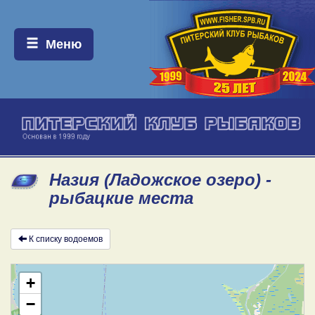
Меню:
Меню
Назия (Ладожское озеро) -
рыбацкие места
К списку водоемов
+
−