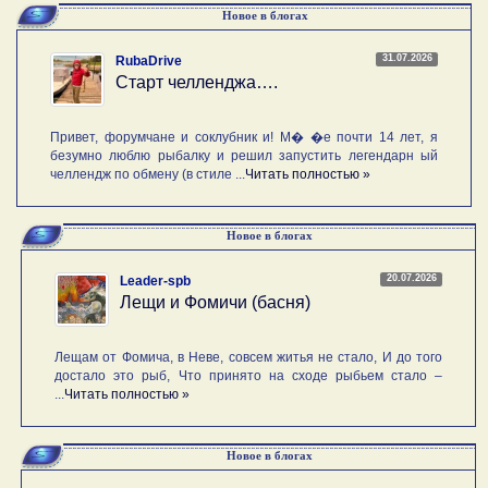
Новое в блогах
31.07.2026
RubaDrive
Старт челленджа….
Привет, форумчане и соклубник и! М� �е почти 14 лет, я
безумно люблю рыбалку и решил запустить легендарн ый
челлендж по обмену (в стиле ...
Читать полностью »
Новое в блогах
20.07.2026
Leader-spb
Лещи и Фомичи (басня)
Лещам от Фомича, в Неве, совсем житья не стало, И до того
достало это рыб, Что принято на сходе рыбьем стало –
...
Читать полностью »
Новое в блогах