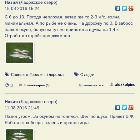
Назия
(Ладожское озеро)
15.08.2016 15:24
С 6 до 13. Погода неплохая, ветер где то 2-3 м/с, волна
минимальная. А по рыбе не очень. На дорожку по 0. В заброс
нашел окуня, бонусом тут же прилетела щучка на 1,4 кг.
Отработал страйк про джампер.
Спиннинг
,
Троллинг \ дорожка
С лодки
Нравится
alexkolpino
3
Комментарии (0)
пожаловаться
Назия
(Ладожское озеро)
11.08.2016 21:49
Назия утром. За окунем не гонялся. Шел по щуке. Привет В.Ф.
Работают воблеры зелень и оранж тигра.