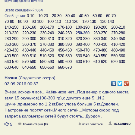
карте определено неточно
Всего сообщений:
664
0-10
10-20
20-30
30-40
40-50
50-60
60-70
Сообщения:
70-80
80-90
90-100
100-110
110-120
120-130
130-140
140-150
150-160
160-170
170-180
180-190
190-200
200-210
210-220
220-230
230-240
240-250
250-260
260-270
270-280
280-290
290-300
300-310
310-320
320-330
330-340
340-350
350-360
360-370
370-380
380-390
390-400
400-410
410-420
420-430
430-440
440-450
450-460
460-470
470-480
480-490
490-500
500-510
510-520
520-530
530-540
540-550
550-560
560-570
570-580
580-590
590-600
600-610
610-620
620-630
630-640
640-650
650-660
660-670
Назия
(Ладожское озеро)
02.09.2016 00:37
Вчера исходил всё...Чаёвников нет...Под вечер с одного места
взял 15 окуньков(100-300 гр),с другого ещё 5...И 2
щучки,примерно по 1.2 кг.Вес улова больше 5 кг.Доволен.
Настроение портят сети.Много сетей...Моторы скоро под
запрет,а километры сетей будут стоять...Дурдом.
Нравится
искандер
5
Комментарии (0)
пожаловаться