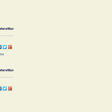
whereMan
 по
whereMan