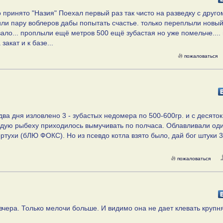
принято "Назия" Поехал первый раз так чисто на разведку с другом
тили пару воблеров дабы попытать счастье. только переплыли новы
овало... проплыли ещё метров 500 ещё зубастая но уже помельче...
акат и к базе...
пожаловаться
два дня изловлено 3 - зубастых недомера по 500-600гр. и с десяток
аждую рыбеху приходилось вымучивать по полчаса. Облавливали од
ертухи (бЛЮ ФОКС). Но из псевдо котла взято было, дай бог штуки 3
пожаловаться
авчера. Только мелочи больше. И видимо она не дает клевать крупня