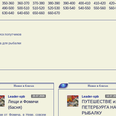
350-360
360-370
370-380
380-390
390-400
400-410
410-420
420-
490-500
500-510
510-520
520-530
530-540
540-550
550-560
560-
630-640
640-650
650-660
660-670
иск попутчиков
а для рыбалки
Новое в блогах
Новое в блогах
20.07.2026
14.07.2
Leader-spb
Leader-spb
Лещи и Фомичи
ПУТЕШЕСТВIE и
(басня)
ПЕТЕРБУРГА Н
РЫБАЛКУ
м от Фомича, в Неве, совсем