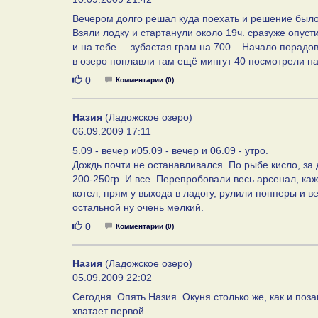
Вечером долго решал куда поехать и решение было 
Взяли лодку и стартанули около 19ч. сразуже опус
и на тебе.... зубастая грам на 700... Начало порад
в озеро поплавли там ещё мингут 40 посмотрели на з
Нравится
0
Комментарии (0)
Назия
(Ладожское озеро)
06.09.2009 17:11
5.09 - вечер и05.09 - вечер и 06.09 - утро.
Дождь почти не останавливался. По рыбе кисло, за 
200-250гр. И все. Перепробовали весь арсенал, к
котел, прям у выхода в ладогу, рулили попперы и в
остальной ну очень мелкий.
Нравится
0
Комментарии (0)
Назия
(Ладожское озеро)
05.09.2009 22:02
Сегодня. Опять Назия. Окуня столько же, как и поз
хватает первой.