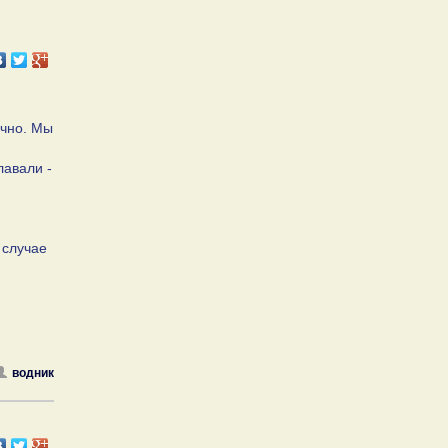
ично. Мы
лавали -
 случае
водник