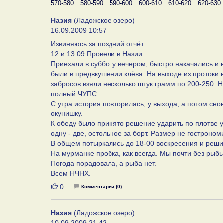
570-580
580-590
590-600
600-610
610-620
620-630
Назия
(Ладожское озеро)
16.09.2009 10:57
Извиняюсь за поздний отчёт.
12 и 13.09 Провели в Назии.
Приехали в субботу вечером, быстро накачались и 
были в предвкушении клёва. На выходе из протоки 
забросов взяли несколько штук грамм по 200-250. Н
полный ЧУПС.
С утра история повторилась, у выхода, а потом сно
окунишку.
К обеду было принято решение ударить по плотве 
одну - две, остольное за борт. Размер не гострономи
В общем потыркались до 18-00 воскресения и реши
На мурманке пробка, как всегда. Мы почти без рыб
Погода порадовала, а рыба нет.
Всем НЧНХ.
Нравится
0
Комментарии (0)
Назия
(Ладожское озеро)
10.09.2009 21:42