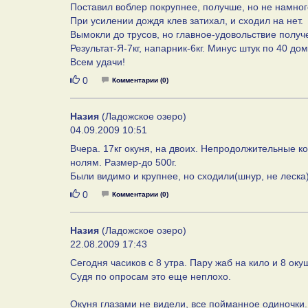
Поставил воблер покрупнее, получше, но не намног
При усилении дождя клев затихал, и сходил на нет.
Вымокли до трусов, но главное-удовольствие получ
Результат-Я-7кг, напарник-6кг. Минус штук по 40 дом
Всем удачи!
Нравится
0
Комментарии (0)
Назия
(Ладожское озеро)
04.09.2009 10:51
Вчера. 17кг окуня, на двоих. Непродолжительные ко
нолям. Размер-до 500г.
Были видимо и крупнее, но сходили(шнур, не леска)
Нравится
0
Комментарии (0)
Назия
(Ладожское озеро)
22.08.2009 17:43
Сегодня часиков с 8 утра. Пару жаб на кило и 8 оку
Судя по опросам это еще неплохо.
Окуня глазами не видели, все пойманное одиночки.