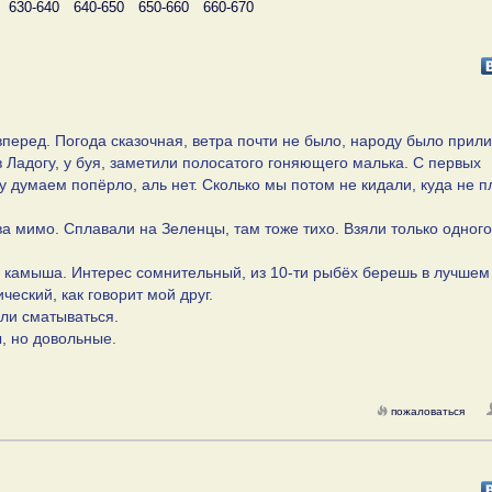
630-640
640-650
650-660
660-670
вперед. Погода сказочная, ветра почти не было, народу было прил
в Ладогу, у буя, заметили полосатого гоняющего малька. С первых
у думаем попёрло, аль нет. Сколько мы потом не кидали, куда не п
ва мимо. Сплавали на Зеленцы, там тоже тихо. Взяли только одного
у камыша. Интерес сомнительный, из 10-ти рыбёх берешь в лучшем
ческий, как говорит мой друг.
ли сматываться.
ы, но довольные.
пожаловаться