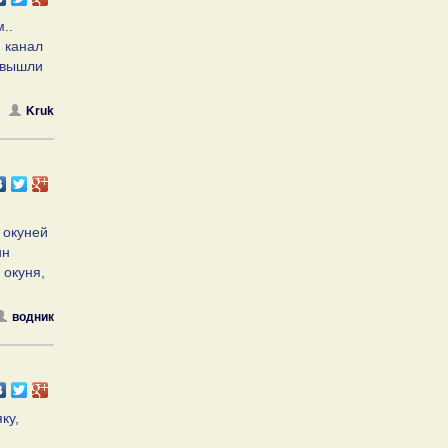
..
й канал
. вышли
Kruk
 окуней
ин
 окуня,
водник
ку,