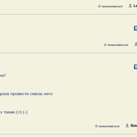
L
пожаловаться
пожаловаться
ню!
!
 раза провести сквозь него
 также.(+) (-)
No
пожаловаться