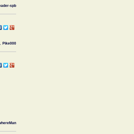
eader-spb
Pike000
whereMan