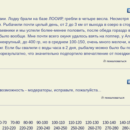
зии. Лодку брали на базе ЛООИР, гребли в четыре весла. Несмотря 
. Рыбачили почти целый день, от 2 до 3 км от выхода в озеро в сто
евники и мы успели более-менее половить, после обеда гораздо 
было вообще. Мне почти всего окуня удалось взять на поппер, у А
екрупный, до 400 гр, но в среднем 100-150, очень много мелочи, 
5 кг. Если бы свалили с воды часа в 2 дня, рыбалку можно было бы п
езрезультатно, что значительно подпортило впечатление от поездки
пожаловаться
ь возможность - модераторы, исправьте, пожалуйста...
пожаловаться
0-70
70-80
80-90
90-100
100-110
110-120
120-130
130-140
140-1
210-220
220-230
230-240
240-250
250-260
260-270
270-280
280-