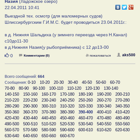
Назия
(Ладожское озеро)
22.04.2011 10:41
Выездной тех. осмотр (для маломерных судов)
Шлиссирбургским Г.И.М.С. будет проводиться 23.04.2011г.:
в д. Нижняя Шальдиха (у зимнего переезда через Н.Канал)
с10до11-30
в д.Нижняя Назия(у рыбоприёмника) с 12 до13-00
Нравится
aks500
0
Комментарии (0)
пожаловаться
Всего сообщений:
664
0-10
10-20
20-30
30-40
40-50
50-60
60-70
Сообщения:
70-80
80-90
90-100
100-110
110-120
120-130
130-140
140-150
150-160
160-170
170-180
180-190
190-200
200-210
210-220
220-230
230-240
240-250
250-260
260-270
270-280
280-290
290-300
300-310
310-320
320-330
330-340
340-350
350-360
360-370
370-380
380-390
390-400
400-410
410-420
420-430
430-440
440-450
450-460
460-470
470-480
480-490
490-500
500-510
510-520
520-530
530-540
540-550
550-560
560-570
570-580
580-590
590-600
600-610
610-620
620-630
630-640
640-650
650-660
660-670