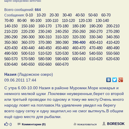
карте определено неточно
Всего сообщений:
664
0-10
10-20
20-30
30-40
40-50
50-60
60-70
Сообщения:
70-80
80-90
90-100
100-110
110-120
120-130
130-140
140-150
150-160
160-170
170-180
180-190
190-200
200-210
210-220
220-230
230-240
240-250
250-260
260-270
270-280
280-290
290-300
300-310
310-320
320-330
330-340
340-350
350-360
360-370
370-380
380-390
390-400
400-410
410-420
420-430
430-440
440-450
450-460
460-470
470-480
480-490
490-500
500-510
510-520
520-530
530-540
540-550
550-560
560-570
570-580
580-590
590-600
600-610
610-620
620-630
630-640
640-650
650-660
660-670
Назия
(Ладожское озеро)
09.06.2011 17:44
С утра 6.00-10.00 Назия в районе Муромки.Море комарья и
немного мелкой щуки .Поклевки неуверенные,берет со второй
или третьей проводки по одному и тому-же месту.Очень много
народу ловят на поплавок.На удивление увидел на берегу
всего одну сетку и одну зацепил,но не смог вытянуть.В общем
ещё одно место для рыбалки.
Нравится
BORESOK
0
Комментарии (0)
пожаловаться