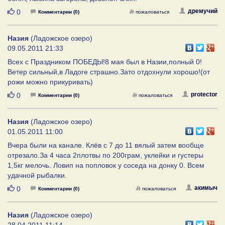
Нравится
дремучий
0
Комментарии (0)
пожаловаться
Назия
(Ладожское озеро)
09.05.2011 21:33
Всех с Праздником ПОБЕДЫ!8 мая был в Назии,полный 0!
Ветер сильный,в Ладоге страшно.Зато отдохнули хорошо!(от
рожи можно прикуривать)
Нравится
protector
0
Комментарии (0)
пожаловаться
Назия
(Ладожское озеро)
01.05.2011 11:00
Вчера были на канале. Клёв с 7 до 11 вялый затем вообще
отрезало.За 4 часа 2плотвы по 200грам, уклейки и густеры
1,5кг мелочь. Ловип на попловок у соседа на донку 0. Всем
удачной рыбалки.
Нравится
акимыч
0
Комментарии (0)
пожаловаться
Назия
(Ладожское озеро)
28.04.2011 11:14