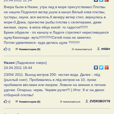
Вчера были в Назии, утра лед в море присутствовал.Плотвы
не нашли.Поднялся ветер,ушли в канал.Вялый клев плотвы,
густеры, окуня, вся мелочь.К вечеру ветер стил, вернулись в
море-0.Дома, причистке рыбы:плотва с селитерами, даже
мелкая, окунь- в мясе яйца кокой- то гадости!!!!!!!!
Бреки обурели - по каналу и Ладоге стреляют нерестившуюся
щуку.Канонада- жуть!!!!!!!!!!!!!Сетей пока не заметил.
Потом удивляемся- куда делась щука ?!!!!!!!!!
Нравится
midav
0
Комментарии (0)
пожаловаться
Назия
(Ладожское озеро)
24.04.2011 18:44
23/04/ 2011. Выход метров 200- чистая вода. Далее - лёд
(рыхлый снег). Пробивались в лёд метров на 10, лунки
пробивали вёслами или якорем. Ловили на зимние и летние
удочки. Опарыш, червь. Червяк рулит!!!:) Итог: 8 кг на двоих
отборной плотвы!
Нравится
ZVEROBOY78
0
Комментарии (0)
пожаловаться