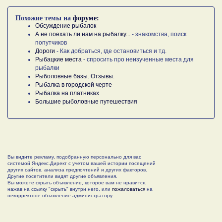
Похожие темы на
форуме:
Обсуждение рыбалок
А не поехать ли нам на рыбалку...
- знакомства, поиск
попутчиков
Дороги
- Как добраться, где остановиться и тд.
Рыбацкие места
- спросить про неизученные места для
рыбалки
Рыболовные базы. Отзывы.
Рыбалка в городской черте
Рыбалка на платниках
Большие рыболовные путешествия
Вы видите рекламу, подобранную персонально для вас
системой Яндекс.Директ с учетом вашей истории посещений
других сайтов, анализа предпочтений и других факторов.
Другие посетители видят другие объявления.
Вы можете скрыть объявление, которое вам не нравится,
нажав на ссылку "скрыть" внутри него, или
пожаловаться
на
некорректное объявление администратору.