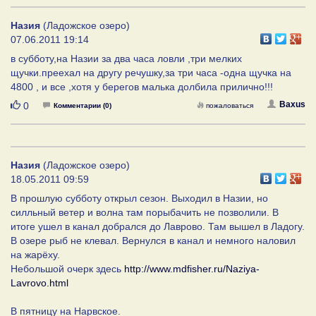
Назия
(Ладожское озеро)
07.06.2011 19:14
в субботу,на Назии за два часа ловли ,три мелких
щучки.преехал на другу речушку,за три часа -одна щучка на
4800 , и все ,хотя у берегов малька долбила прилично!!!
Нравится
Baxus
0
Комментарии (0)
пожаловаться
Назия
(Ладожское озеро)
18.05.2011 09:59
В прошлую субботу открыл сезон. Выходил в Назии, но
силльный ветер и волна там порыбачить не позволили. В
итоге ушел в канал добрался до Лаврово. Там вышел в Ладогу.
В озере рыб не клевал. Вернулся в канал и немного наловил
на жарёху.
Небольшой очерк здесь
http://www.mdfisher.ru/Naziya-
Lavrovo.html
В пятницу на Нарвское.