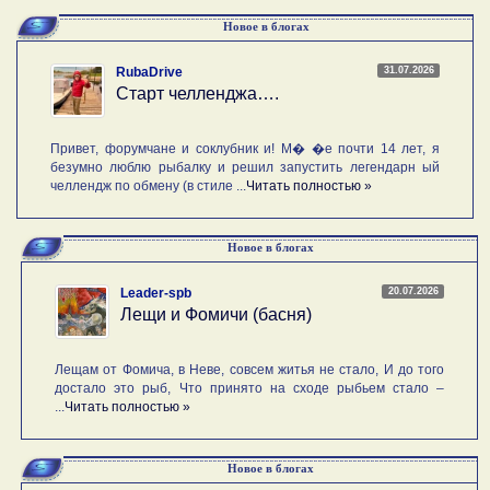
Новое в блогах
31.07.2026
RubaDrive
Старт челленджа….
Привет, форумчане и соклубник и! М� �е почти 14 лет, я
безумно люблю рыбалку и решил запустить легендарн ый
челлендж по обмену (в стиле ...
Читать полностью »
Новое в блогах
20.07.2026
Leader-spb
Лещи и Фомичи (басня)
Лещам от Фомича, в Неве, совсем житья не стало, И до того
достало это рыб, Что принято на сходе рыбьем стало –
...
Читать полностью »
Новое в блогах