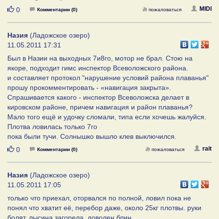
Нравится
MIDI
0
Комментарии (0)
пожаловаться
Назия
(Ладожское озеро)
11.05.2011 17:31
Был в Назии на выходных 7и8го, мотор не брал. Стою на
якоре, подходит гимс инспектор Всеволожского района.
и составляет протокол "нарушение условий района плаванья"
прошу прокомментировать - «навигация закрыта».
Спрашивается какого - инспектор Всеволожска делает в
кировском районе, причем навигация и район плаванья?
Мало того ещё и удочку сломали, типа если хочешь жалуйся.
Плотва ловилась только 7го
пока были тучи. Солнышко вышло клев выключился.
Нравится
rait
0
Комментарии (0)
пожаловаться
Назия
(Ладожское озеро)
11.05.2011 17:05
только что приехал, оторвался по полной, ловил пока не
понял что хватит её, перебор даже, около 25кг плотвы. руки
болят, лысина загорела, доволен блин.