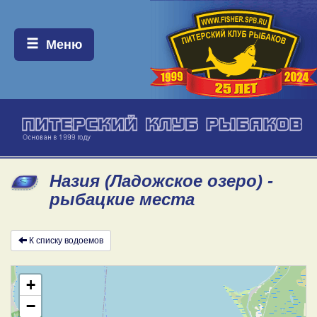
Меню:
Меню
Назия (Ладожское озеро) -
рыбацкие места
К списку водоемов
+
−