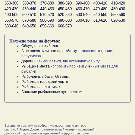
350-360
360-370
370-380
380-390
390-400
400-410
410-420
420-430
430-440
440-450
450-460
460-470
470-480
480-490
490-500
500-510
510-520
520-530
530-540
540-550
550-560
560-570
570-580
580-590
590-600
600-610
610-620
620-630
630-640
640-650
650-660
660-670
Похожие темы на
форуме:
Обсуждение рыбалок
А не поехать ли нам на рыбалку...
- знакомства, поиск
попутчиков
Дороги
- Как добраться, где остановиться и тд.
Рыбацкие места
- спросить про неизученные места для
рыбалки
Рыболовные базы. Отзывы.
Рыбалка в городской черте
Рыбалка на платниках
Большие рыболовные путешествия
Вы видите рекламу, подобранную персонально для вас
системой Яндекс.Директ с учетом вашей истории посещений
других сайтов, анализа предпочтений и других факторов.