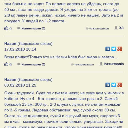
там больше не ходят. По целине далеко не уйдешь, снега до
40 см , наст не везде держит. Я уходил на 2 км от тросты (до
2,8 м) левее речки, искал, искал, ничего не нашел. Зато на 2 кг
похудел. У людей по 1-2 хвоста.
Нравится
ХЗ
0
Комментарии (0)
пожаловаться
Назия
(Ладожское озеро)
17.02.2010 20:14
Всем привет!Только что из Назии.Клёв был вчера и завтра...
Нравится
basurmanin
0
Комментарии (0)
пожаловаться
Назия
(Ладожское озеро)
03.02.2010 21:25
Окунь трудовой. Судя по отчетам ниже; не хуже чем у многих в
Кобоне. Ну не 4 - 5 кг конечно, а поменьше раза в 2. Самый
большой 23 см, 300 гр.. 2-3 штуки с лунки, не считая мальков
по 3 -5 грамм. Ледовая обставовка: лед сухой около 30 см.
Снега выше щиколотки, сухой и сыпучий как мука; скорость 3
км в час - максимум, причем если сильно упираться. Заходили
с Юма, тропа по реке размыта, утром один мужичок купался!!!