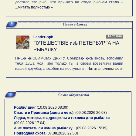
достало это рыб, Что принято на сходе рыбьем стало –
...
Читать полностью »
Новое в блогах
14.07.2026
Leader-spb
ПУТЕШЕСТВIE изѣ ПЕТЕРБУРГА НА
РЫБАЛКУ
ПРЕ� �ЮБИМОМУ ДРУГУ. Собира� �сь вновь, вспомнил
тебя душа моя, ибо только ты, в своем возвеличи вании
нашей дружбы, способен на поступки и ...
Читать полностью »
Самое обсуждаемое
Родбилдинг
(
10.08.2026 08:30
)
Снасти и Приманки (зима и лето).
(
09.08.2026 20:08
)
Лодки, моторы, квадроциклы и техника для рыбалки
(
09.08.2026 17:04
)
А не поехать ли нам на рыбалку...
(
09.08.2026 15:39
)
Подводная охота
(
07.08.2026 22:50
)