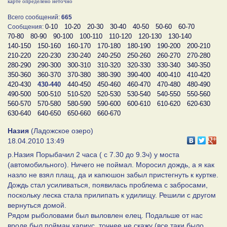
карте определено неточно
Всего сообщений:
665
0-10
10-20
20-30
30-40
40-50
50-60
60-70
Сообщения:
70-80
80-90
90-100
100-110
110-120
120-130
130-140
140-150
150-160
160-170
170-180
180-190
190-200
200-210
210-220
220-230
230-240
240-250
250-260
260-270
270-280
280-290
290-300
300-310
310-320
320-330
330-340
340-350
350-360
360-370
370-380
380-390
390-400
400-410
410-420
420-430
430-440
440-450
450-460
460-470
470-480
480-490
490-500
500-510
510-520
520-530
530-540
540-550
550-560
560-570
570-580
580-590
590-600
600-610
610-620
620-630
630-640
640-650
650-660
660-670
Назия
(Ладожское озеро)
18.04.2010 13:49
р.Назия Порыбачил 2 часа ( с 7.30 до 9.3ч) у моста
(автомобильного). Ничего не поймал. Моросил дождь, а я как
назло не взял плащ, да и капюшон забыл пристегнуть к куртке.
Дождь стал усиливаться, появилась проблема с забросами,
поскольку леска стала прилипать к удилищу. Решили с другом
вернуться домой.
Рядом рыболовами был выловлен елец. Подальше от нас
вроде был пойман хариус, точнее не скажу (все таки было