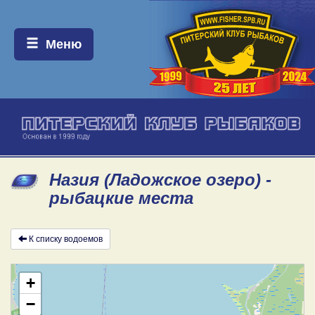
Меню:
Меню
Назия (Ладожское озеро) -
рыбацкие места
К списку водоемов
+
−