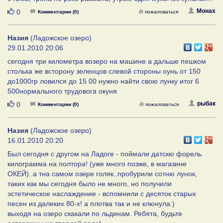
Нравится
Монах
0
Комментарии (0)
пожаловаться
Назия
(Ладожское озеро)
29.01.2010 20:06
сегодня три километра возеро на машине а дальше пешком
столька же всторону зеленцов слевой стороны оунь от 150
до1000гр ловился до 15 00 нужно найти свою лунку итог 6
500нормального трудовога окуня
Нравится
рыбак
0
Комментарии (0)
пожаловаться
Назия
(Ладожское озеро)
16.01.2010 20:20
Был сегодня с другом на Ладоге - поймали датскю форель
килограмма на полтора! (уже много позже, в магазине
ОКЕЙ)..а тна самом озере голяк..пробурили сотню лунок,
таких как мы сегодня было не много, но получили
эстетическое наслаждение - вспомнили с десяток старых
песен из далеких 80-х! а плотва так и не клюнула:)
выходя на озеро скакали по льдинам. Ребята, будьте