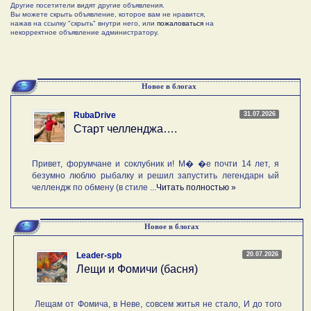
Другие посетители видят другие объявления.
Вы можете скрыть объявление, которое вам не нравится,
нажав на ссылку "скрыть" внутри него, или
пожаловаться
на
некорректное объявление администратору.
Новое в блогах
31.07.2026
RubaDrive
Старт челленджа….
Привет, форумчане и соклубник и! М� �е почти 14 лет, я
безумно люблю рыбалку и решил запустить легендарн ый
челлендж по обмену (в стиле ...
Читать полностью »
Новое в блогах
20.07.2026
Leader-spb
Лещи и Фомичи (басня)
Лещам от Фомича, в Неве, совсем житья не стало, И до того