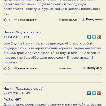
далековато от меня). Когда вернулись в город дождь
прекратился - невезуха. Чуть не забыл в каналах плотвы пока
нет.
Нравится
Вольдемар
0
Комментарии (0)
пожаловаться
Назия
(Ладожское озеро)
17.04.2010 21:56
Был 2 дня в Назии - цель поездки отдых!Но взял с собой
фидер,в пятницу вечером клевала хорошая ладожская плотва
300-400 грамм поймал около 12-13 штук в течении 2 часов,на
поплавок не брала!Сегодня просидел 4-5 часов увидел 3
поклёвки!
Нравится
Husky Jerk
0
Комментарии (0)
пожаловаться
Назия
(Ладожское озеро)
22.02.2010 18:43
РЫБЫ НЕТ.
Дорога вдоль речки завалена снегом и пока не набита. Бураны