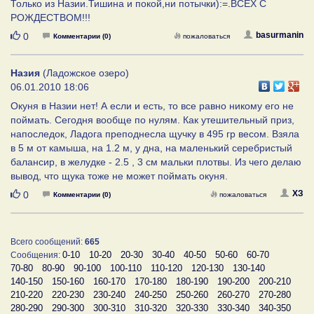
Только из Назии.Тишина и покой,ни потычки):=.ВСЕХ С
РОЖДЕСТВОМ!!!
Нравится
basurmanin
0
Комментарии (0)
пожаловаться
Назия
(Ладожское озеро)
06.01.2010 18:06
Окуня в Назии нет! А если и есть, то все равно никому его не
поймать. Сегодня вообще по нулям. Как утешительный приз,
напоследок, Ладога преподнесла щучку в 495 гр весом. Взяла
в 5 м от камыша, на 1.2 м, у дна, на маленький серебристый
балансир, в желудке - 2.5 , 3 см мальки плотвы. Из чего делаю
вывод, что щука тоже не может поймать окуня.
Нравится
ХЗ
0
Комментарии (0)
пожаловаться
Всего сообщений:
665
0-10
10-20
20-30
30-40
40-50
50-60
60-70
Сообщения:
70-80
80-90
90-100
100-110
110-120
120-130
130-140
140-150
150-160
160-170
170-180
180-190
190-200
200-210
210-220
220-230
230-240
240-250
250-260
260-270
270-280
280-290
290-300
300-310
310-320
320-330
330-340
340-350