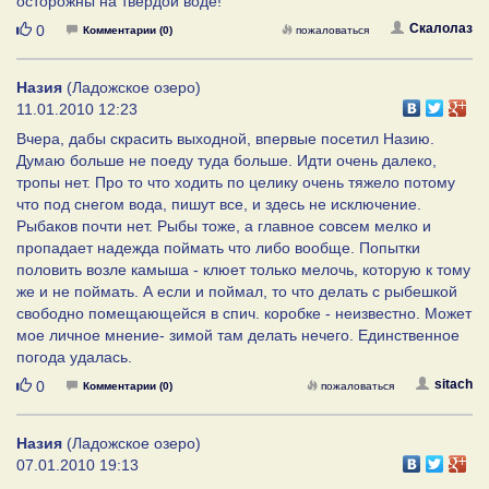
осторожны на твердой воде!
Нравится
Скалолаз
0
Комментарии (0)
пожаловаться
Назия
(Ладожское озеро)
11.01.2010 12:23
Вчера, дабы скрасить выходной, впервые посетил Назию.
Думаю больше не поеду туда больше. Идти очень далеко,
тропы нет. Про то что ходить по целику очень тяжело потому
что под снегом вода, пишут все, и здесь не исключение.
Рыбаков почти нет. Рыбы тоже, а главное совсем мелко и
пропадает надежда поймать что либо вообще. Попытки
половить возле камыша - клюет только мелочь, которую к тому
же и не поймать. А если и поймал, то что делать с рыбешкой
свободно помещающейся в спич. коробке - неизвестно. Может
мое личное мнение- зимой там делать нечего. Единственное
погода удалась.
Нравится
sitach
0
Комментарии (0)
пожаловаться
Назия
(Ладожское озеро)
07.01.2010 19:13