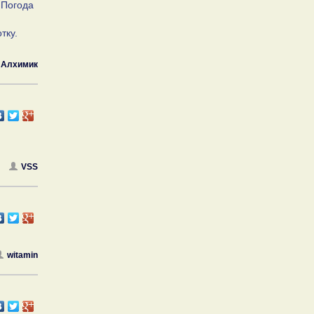
 Погода
тку.
Алхимик
VSS
witamin