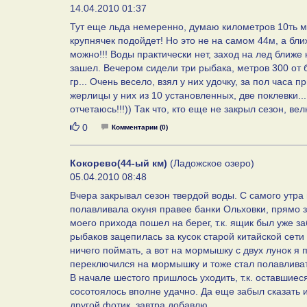
14.04.2010 01:37
Тут еще льда немеренно, думаю километров 10ть м
крупнячек подойдет! Но это не на самом 44м, а ближ
можно!!! Воды практически нет, заход на лед ближе
зашел. Вечером сидели три рыбака, метров 300 от б
гр... Очень весело, взял у них удочку, за пол часа 
жерлицы у них из 10 установленных, две поклевки..
отчетаюсь!!!)) Так что, кто еще не закрыл сезон, велк
Нравится
0
Комментарии (0)
Кокорево(44-ый км)
(Ладожское озеро)
05.04.2010 08:48
Вчера закрывал сезон твердой воды. С самого утра и
полавливала окуня правее банки Ольховки, прямо за
моего прихода пошел на берег, т.к. ящик был уже за
рыбаков зацепилась за кусок старой китайской сети 
ничего поймать, а вот на мормышку с двух лунок я п
переключился на мормышку и тоже стал полавливат
В начале шестого пришлось уходить, т.к. оставшиес
сосотоялось вполне удачно. Да еще забыл сказать 
другой фотик, завтра добавлю.