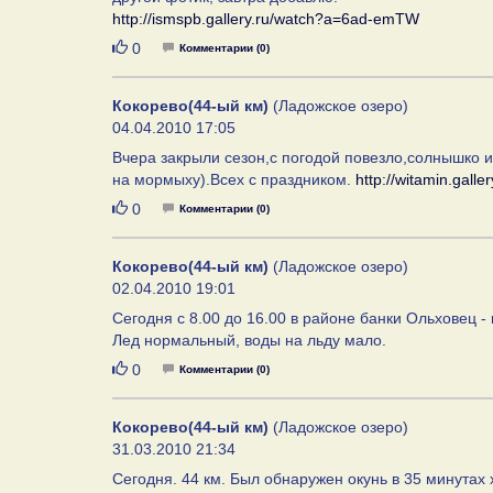
http://ismspb.gallery.ru/watch?a=6ad-emTW
Нравится
0
Комментарии (0)
Кокорево(44-ый км)
(Ладожское озеро)
04.04.2010 17:05
Вчера закрыли сезон,с погодой повезло,солнышко и
на мормыху).Всех с праздником.
http://witamin.gall
Нравится
0
Комментарии (0)
Кокорево(44-ый км)
(Ладожское озеро)
02.04.2010 19:01
Сегодня с 8.00 до 16.00 в районе банки Ольховец - 
Лед нормальный, воды на льду мало.
Нравится
0
Комментарии (0)
Кокорево(44-ый км)
(Ладожское озеро)
31.03.2010 21:34
Сегодня. 44 км. Был обнаружен окунь в 35 минутах х