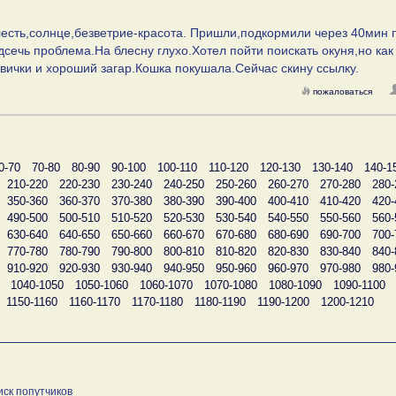
елесть,солнце,безветрие-красота. Пришли,подкормили через 40мин
дсечь проблема.На блесну глухо.Хотел пойти поискать окуня,но как
твички и хороший загар.Кошка покушала.Сейчас скину ссылку.
пожаловаться
0-70
70-80
80-90
90-100
100-110
110-120
120-130
130-140
140-1
210-220
220-230
230-240
240-250
250-260
260-270
270-280
280-
350-360
360-370
370-380
380-390
390-400
400-410
410-420
420-
490-500
500-510
510-520
520-530
530-540
540-550
550-560
560-
630-640
640-650
650-660
660-670
670-680
680-690
690-700
700-
770-780
780-790
790-800
800-810
810-820
820-830
830-840
840-
910-920
920-930
930-940
940-950
950-960
960-970
970-980
980-
1040-1050
1050-1060
1060-1070
1070-1080
1080-1090
1090-1100
1150-1160
1160-1170
1170-1180
1180-1190
1190-1200
1200-1210
иск попутчиков