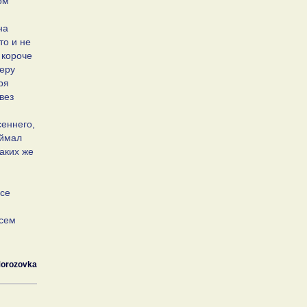
ом
на
то и не
 короче
зеру
ря
вез
сеннего,
оймал
таких же
все
всем
м
orozovka