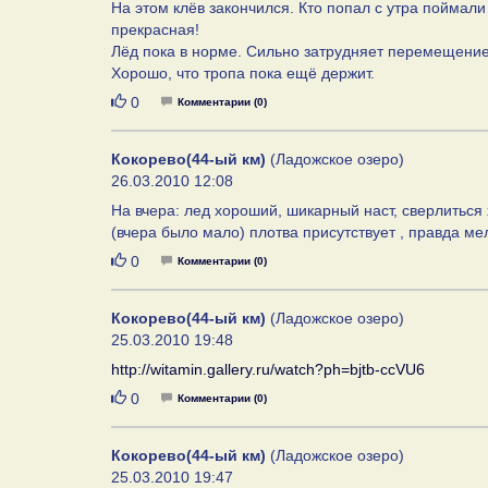
На этом клёв закончился. Кто попал с утра поймали
прекрасная!
Лёд пока в норме. Сильно затрудняет перемещение
Хорошо, что тропа пока ещё держит.
Нравится
0
Комментарии (0)
Кокорево(44-ый км)
(Ладожское озеро)
26.03.2010 12:08
На вчера: лед хороший, шикарный наст, сверлиться
(вчера было мало) плотва присутствует , правда ме
Нравится
0
Комментарии (0)
Кокорево(44-ый км)
(Ладожское озеро)
25.03.2010 19:48
http://witamin.gallery.ru/watch?ph=bjtb-ccVU6
Нравится
0
Комментарии (0)
Кокорево(44-ый км)
(Ладожское озеро)
25.03.2010 19:47