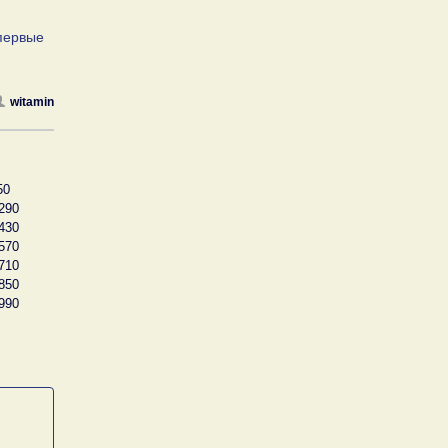
 первые
witamin
50
290
430
570
710
850
990