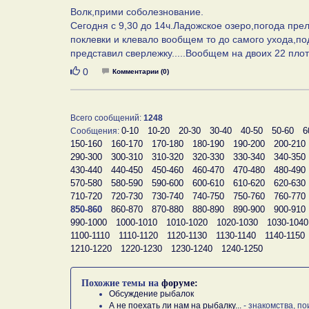
Волк,прими соболезнование.
Сегодня с 9,30 до 14ч.Ладожское озеро,погода пр
поклевки и клевало вообщем то до самого ухода,по
представил сверлежку.....Вообщем на двоих 22 пло
Нравится
0
Комментарии (0)
Всего сообщений:
1248
0-10
10-20
20-30
30-40
40-50
50-60
6
Сообщения:
150-160
160-170
170-180
180-190
190-200
200-210
290-300
300-310
310-320
320-330
330-340
340-350
430-440
440-450
450-460
460-470
470-480
480-490
570-580
580-590
590-600
600-610
610-620
620-630
710-720
720-730
730-740
740-750
750-760
760-770
850-860
860-870
870-880
880-890
890-900
900-910
990-1000
1000-1010
1010-1020
1020-1030
1030-1040
1100-1110
1110-1120
1120-1130
1130-1140
1140-1150
1210-1220
1220-1230
1230-1240
1240-1250
Похожие темы на
форуме:
Обсуждение рыбалок
А не поехать ли нам на рыбалку...
- знакомства, по