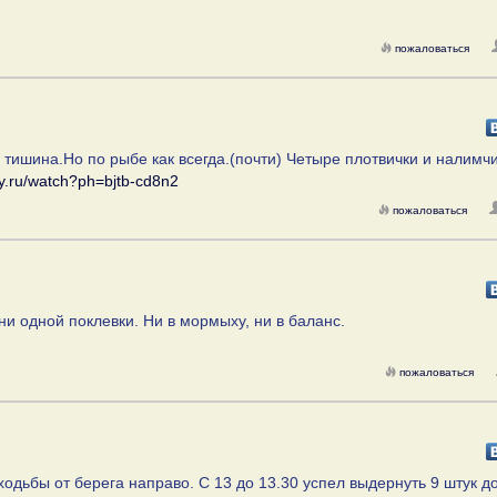
пожаловаться
 тишина.Но по рыбе как всегда.(почти) Четыре плотвички и налимч
ery.ru/watch?ph=bjtb-cd8n2
пожаловаться
ни одной поклевки. Ни в мормыху, ни в баланс.
пожаловаться
одьбы от берега направо. С 13 до 13.30 успел выдернуть 9 штук до 