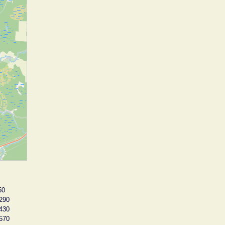
50
290
430
570