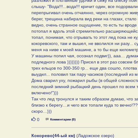
разложил и плотвяные удочки и сижу на блеску поиг
слышу- "Вода!!!...вода!!! кричит один, все подорвал
перепрыгивал очень отчаянно, через огромную живу
берег, трещина набирала вид реки на глазах, стало 
видно, очень странное ощущение, то есть ты вроде н
потопал я вдоль этой стремительно расширяющейся 
топал, понимая, что отрывать то этот лед пока не ку
кокоревского, там и вышел, не вволился ни разу... 
меня на ниве к моей машине, а то бы еще километро
У машины попил чая, осознал подвиг)), ааа… дума
подледного лова )))))))) Присел в этот раз совсем 
трех ельцов по 300-350 гр... еще два сошло, плотва
выудил... половил так пару часиков (последний из м
Дома сварил уху, пожарил рыбы (в общей сложности 
последний зимний рыбацкий день прошел по всем т
включено!")))
Так что лед тронулся и таким образом думаю, что з
близко к берегу....и чего все топали куда то вечно!
скоро…)))
Нравится
0
Комментарии (0)
Кокорево(44-ый км)
(Ладожское озеро)