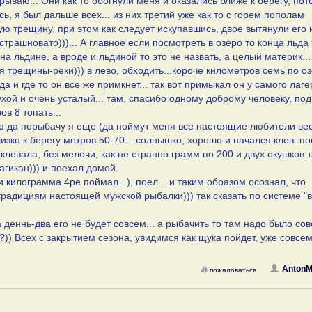
рываю... Они как то обогнули меня и оказались ближе к берегу, пот
ись, я был дальше всех... из них третий уже как то с горем пополам
ю трещину, при этом как следует искупавшись, двое вытянули его 
страшновато)))... А главное если посмотреть в озеро то конца льда 
а льдине, а вроде и льдиной то это не назвать, а целый материк...
трещины-реки))) в лево, обходить...короче километров семь по о
да и где то он все же примкнет... так вот примыкал он у самого лаге
сухой и очень усталый... там, спасибо одному доброму человеку, под
в 8 топать...
ю да порыбачу я еще (да поймут меня все настоящие любители ве
близко к берегу метров 50-70... солнышко, хорошо и начался клев: п
 клевала, без мелочи, как не странно грамм по 200 и двух окушков 
агикан))) и поехал домой.
килограмма 4ре поймал...), поел... и таким образом осознал, что
радициям настоящей мужской рыбалки))) так сказать по системе "
а деннь-два его не будет совсем... а рыбачить то там надо было со
???)) Всех с закрытием сезона, увидимся как щука пойдет, уже совсе
AntonM
пожаловаться