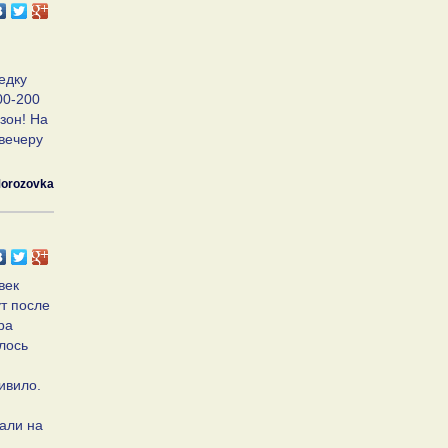
едку
00-200
езон! На
 вечеру
orozovka
век
ут после
ра
алось
ивило.
мали на