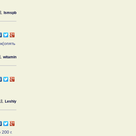
Ismspb
ик(опять
witamin
Leshiy
200 г.