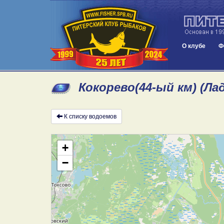
О клубе
Ф
Кокорево(44-ый км) (Ла
К списку водоемов
+
−