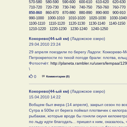
570-580
580-590
590-600
600-610
610-620
620-630
710-720
720-730
730-740
740-750
750-760
760-770
850-860
860-870
870-880
880-890
890-900
900-910
990-1000
1000-1010
1010-1020
1020-1030
1030-1040
1100-1110
1110-1120
1120-1130
1130-1140
1140-1150
1210-1220
1220-1230
1230-1240
1240-1250
Кокорево(44-ый км)
(Ладожское озеро)
29.04.2010 23:24
29 апреля поездили по берегу Ладоги: Коккорево-М
Петрокрепости по тихой погоде брали: плотва, ельц
Фотоотчёт:
http://planeta.rambler.ru/users/lempaa/12
\
Нравится
0
Комментарии (0)
Кокорево(44-ый км)
(Ладожское озеро)
15.04.2010 14:22
Вобщем был вчера (14 апреля), закрыл сезон по вс
Сутра в 500м от берега поймал плотвичек с килогра
рыбакам, которые вроде бы гоняли окуня километрах
по льду идти благодать... пришел к ним, оказалось, ч