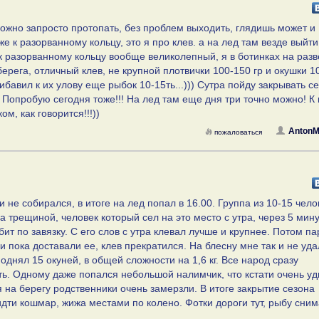
ожно запросто протопать, без проблем выходить, глядишь может и
е к разорванному кольцу, это я про клев. а на лед там везде выйти
 к разорванному кольцу вообще великолепный, я в ботинках на разв
ерега, отличный клев, не крупной плотвички 100-150 гр и окушки 1
прибавил к их улову еще рыбок 10-15ть...))) Сутра пойду закрывать с
. Попробую сегодня тоже!!! На лед там еще дня три точно можно! К
ом, как говорится!!!))
AntonM
пожаловаться
 не собирался, в итоге на лед попал в 16.00. Группа из 10-15 чело
 трещиной, человек который сел на это место с утра, через 5 мин
бит по завязку. С его слов с утра клевал лучше и крупнее. Потом па
и пока доставали ее, клев прекратился. На блесну мне так и не уд
однял 15 окуней, в общей сложности на 1,6 кг. Все народ сразу
ь. Одному даже попался небольшой налимчик, что кстати очень уд
я на берегу родственники очень замерзли. В итоге закрытие сезона
идти кошмар, жижа местами по колено. Фотки дороги тут, рыбу сни