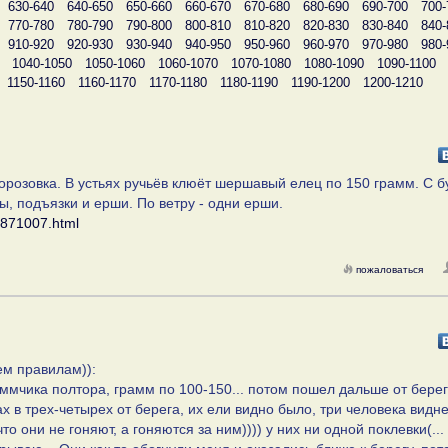
630-640
640-650
650-660
660-670
670-680
680-690
690-700
700-
770-780
780-790
790-800
800-810
810-820
820-830
830-840
840-
910-920
920-930
930-940
940-950
950-960
960-970
970-980
980-
1040-1050
1050-1060
1060-1070
1070-1080
1080-1090
1090-1100
1150-1160
1160-1170
1170-1180
1180-1190
1190-1200
1200-1210
орозовка. В устьях ручьёв клюёт шершавый елец по 150 грамм. С б
ы, подъязки и ерши. По ветру - одни ерши.
9871007.html
пожаловаться
ем правилам)):
ммчика полтора, грамм по 100-150... потом пошел дальше от берег
 в трех-четырех от берега, их ели видно было, три человека видне
то они не гоняют, а гоняются за ним)))) у них ни одной поклевки(...