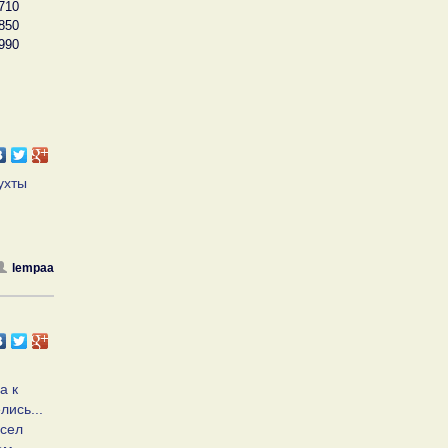
710
850
990
ухты
lempaa
а к
лись...
 сел