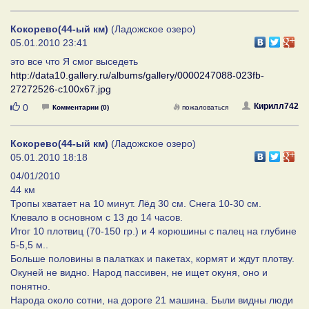
Кокорево(44-ый км)
(Ладожское озеро)
05.01.2010 23:41
это все что Я смог выседеть
http://data10.gallery.ru/albums/gallery/0000247088-023fb-
27272526-c100x67.jpg
Нравится
Кирилл742
0
Комментарии (0)
пожаловаться
Кокорево(44-ый км)
(Ладожское озеро)
05.01.2010 18:18
04/01/2010
44 км
Тропы хватает на 10 минут. Лёд 30 см. Снега 10-30 см.
Клевало в основном с 13 до 14 часов.
Итог 10 плотвиц (70-150 гр.) и 4 корюшины с палец на глубине
5-5,5 м..
Больше половины в палатках и пакетах, кормят и ждут плотву.
Окуней не видно. Народ пассивен, не ищет окуня, оно и
понятно.
Народа около сотни, на дороге 21 машина. Были видны люди