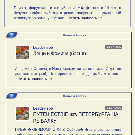
Привет, форумчане и соклубник и! М� �е почти 14 лет, я
безумно люблю рыбалку и решил запустить легендарн ый
челлендж по обмену (в стиле ...
Читать полностью »
Новое в блогах
20.07.2026
Leader-spb
Лещи и Фомичи (басня)
Лещам от Фомича, в Неве, совсем житья не стало, И до того
достало это рыб, Что принято на сходе рыбьем стало –
...
Читать полностью »
Новое в блогах
14.07.2026
Leader-spb
ПУТЕШЕСТВIE изѣ ПЕТЕРБУРГА НА
РЫБАЛКУ
ПРЕ� �ЮБИМОМУ ДРУГУ. Собира� �сь вновь, вспомнил
тебя душа моя, ибо только ты, в своем возвеличи вании