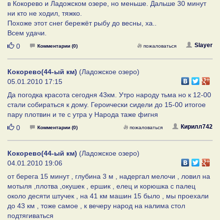
в Кокорево и Ладожском озере, но меньше. Дальше 30 минут
ни кто не ходил, тяжко.
Похоже этот снег бережёт рыбу до весны, ха..
Всем удачи.
Нравится
Slayer
0
Комментарии (0)
пожаловаться
Кокорево(44-ый км)
(Ладожское озеро)
05.01.2010 17:15
Да погодка красота сегодня 43км. Утро народу тьма но к 12-00
стали собираться к дому. Героически сидели до 15-00 итогое
пару плотвин и те с утра у Народа таже фигня
Нравится
Кирилл742
0
Комментарии (0)
пожаловаться
Кокорево(44-ый км)
(Ладожское озеро)
04.01.2010 19:06
от берега 15 минут , глубина 3 м , надергал мелочи , ловил на
мотыля ,плотва ,окушек , ершик , елец и корюшка с палец
около десяти штучек , на 41 км машин 15 было , мы проехали
до 43 км , тоже самое , к вечеру народ на налима стол
подтягиваться