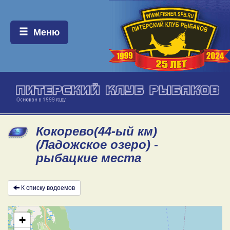
Меню:
Меню
Кокорево(44-ый км)
(Ладожское озеро) -
рыбацкие места
К списку водоемов
+