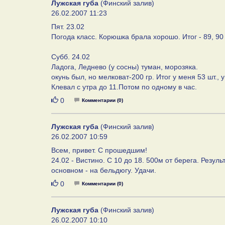
Лужская губа
(Финский залив)
26.02.2007 11:23
Пят. 23.02
Погода класс. Корюшка брала хорошо. Итог - 89, 90 
Субб. 24.02
Ладога, Леднево (у сосны) туман, морозяка.
окунь был, но мелковат-200 гр. Итог у меня 53 шт., у
Клевал с утра до 11.Потом по одному в час.
Нравится
0
Комментарии (0)
Лужская губа
(Финский залив)
26.02.2007 10:59
Всем, привет. С прошедшим!
24.02 - Вистино. С 10 до 18. 500м от берега. Резу
основном - на бельдюгу. Удачи.
Нравится
0
Комментарии (0)
Лужская губа
(Финский залив)
26.02.2007 10:10