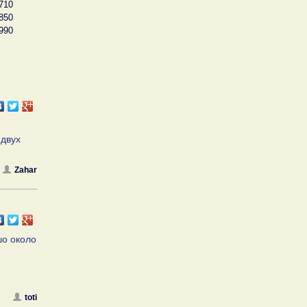
710
850
990
 двух
Zahar
шо около
toti