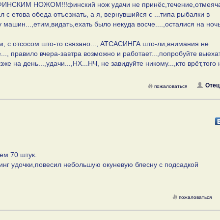
ФИНСКИМ НОЖОМ!!!финский нож удачи не принёс,течение,отмеяч
 с етова обеда отъезжать, а я, вернувшийся с ...типа рыбалки в
машин...,етим,видать,ехать было некуда восче....,осталися на ночь.
, с отсосом што-то связано..., АТСАСИНГА што-ли,внимания не
..., правило вчера-завтра возможно и работает...,попробуйте выеха
 на день...,удачи...,НХ...НЧ, не завидуйте никому...,кто врёт,того
Отец
пожаловаться
ем 70 штук.
инг удочки,повесил небольшую окуневую блесну с подсадкой
пожаловаться