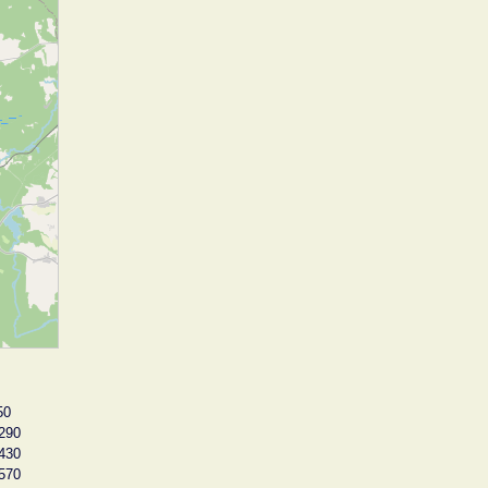
50
290
430
570