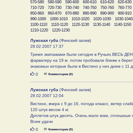
570-580
580-590
590-600
600-610
610-620
620-630
710-720
720-730
730-740
740-750
750-760
760-770
850-860
860-870
870-880
880-890
890-900
900-910
990-1000
1000-1010
1010-1020
1020-1030
1030-1040
1100-1110
1110-1120
1120-1130
1130-1140
1140-1150
1210-1220
1220-1230
Лужская губа
(Финский залив)
28.02.2007 17:37
Тремя экипажами были сегодня в Ручьях.ВЕСЬ Д
фарватеру на 19 м. потом пробовали ближе к берегу
знакомых которые были в Вистино у них днем с 11 д
Нравится
0
Комментарии (0)
Лужская губа
(Финский залив)
28.02.2007 12:04
Вистино, вчера с 9 до 16, погода клаасс, ветер сл
120 штук весом 4 кг.
Дуплетов штук десять. Очень мало мам, сплошные 
Всем удачи
Нравится
0
Комментарии (0)