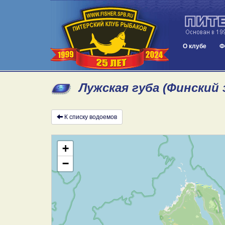
О клубе
Ф
Лужская губа (Финский 
К списку водоемов
+
−