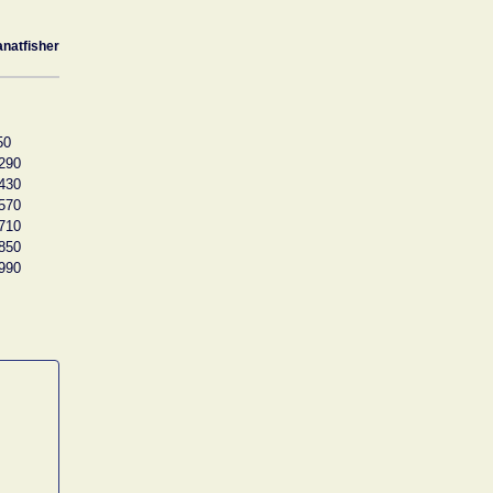
anatfisher
50
290
430
570
710
850
990