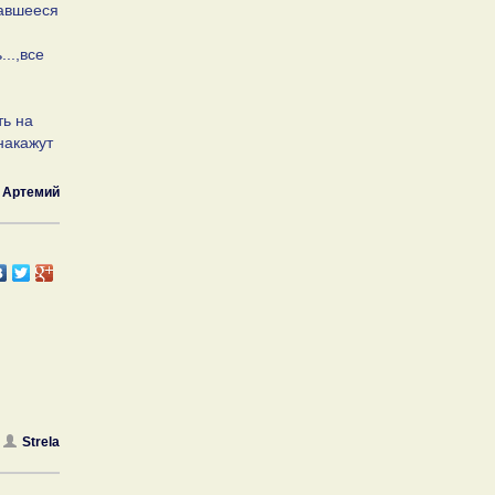
авшееся
..,все
ть на
 накажут
 Артемий
Strela