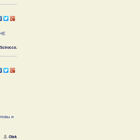
 НЕ
Scirocco.
уловы и
Olek