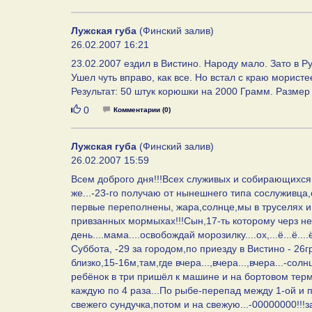
Лужская губа
(Финский залив)
26.02.2007 16:21
23.02.2007 ездил в Вистино. Народу мало. Зато в Р
Ушел чуть вправо, как все. Но встал с краю мористе
Результат: 50 штук корюшки на 2000 Грамм. Размер 
Нравится
0
Комментарии (0)
Лужская губа
(Финский залив)
26.02.2007 15:59
Всем доброго дня!!!Всех служивых и собирающихс
же...-23-го получаю от нынешнего типа сослуживца
первые переполнены, жара,солнце,мы в труселях и в
привзанных мормыхах!!!Сын,17-ть которому черз нед
день....мама....освобождай морозилку....ох,...ё...ё....ё
Суббота, -29 за городом,по приезду в Вистино - 26г
близко,15-16м,там,где вчера...,вчера...,вчера...-с
ребёнок в три пришёл к машине и на бортовом тер
каждую по 4 раза...По рыбе-перепад между 1-ой и 
свежего сундучка,потом и на свежую...-00000000!!!за