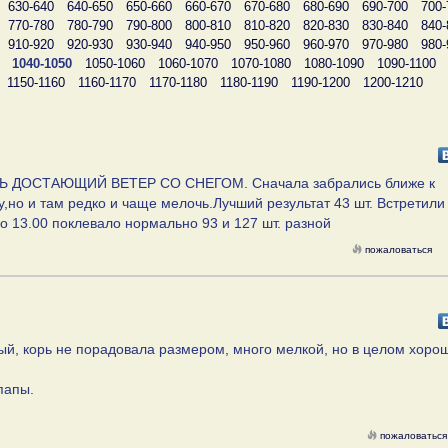
630-640
640-650
650-660
660-670
670-680
680-690
690-700
700-
770-780
780-790
790-800
800-810
810-820
820-830
830-840
840-
910-920
920-930
930-940
940-950
950-960
960-970
970-980
980-
1040-1050
1050-1060
1060-1070
1070-1080
1080-1090
1090-1100
1150-1160
1160-1170
1170-1180
1180-1190
1190-1200
1200-1210
ЕНЬ ДОСТАЮЩИЙ ВЕТЕР СО СНЕГОМ. Сначала забрались ближе к
,но и там редко и чаще мелочь.Лучший результат 43 шт. Встретили
о 13.00 поклевало нормально 93 и 127 шт. разной
пожаловаться
абый, корь не порадовала размером, много мелкой, но в целом хоро
папы.
пожаловаться