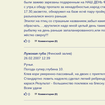
были заживо зарезаны подаренным на НАШ ДЕНЬ 
с утра,к обеду пропало за ненадобностью,народ стал
17.30,засветло, обнаружил на базе есчё пару-тройку 
разъехалися много раньше.
Эпилог:на птиц со страшным названием,забыл каким
обрасчать....,крутилися надо мной целый день такие
рыбалку на день раньше запаланированного,или позже
жёстко сверху!!!
Нравится
0
Комментарии (0)
Лужская губа
(Финский залив)
26.02.2007 12:39
Ручьи.
Погода супер,глубина 10.
Клев кори умеренно-пассивный, на двоих с приятел
Стандартно ловить надоело,сделал легкий ребренд
карася.Результат - большинство поклевок на блесну.
Всем удачи
Нравится
0
Комментарии (0)