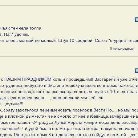
учъях темнела толпа.
е. На 7 удочек.
от очень мелкой до мелкой. Штук 10 средней. Сезон "огурцов" откр
пожаловаться
я с НАШИМ ПРАЗДНИКОМ,хоть и прошедшим!!!Застарелый уже отчёт
,сотрудника,инфу,што в Вистино корюху кладём во вторые пакеты,т
 онних носках,клюёт на всё,всегда,вплоть до пустых 10-ть лет наз
елю,загорелся очень,...,папа,поехали,мы...её...за
...,путина!!!
р.,сразу захотелося переименовать посёлок в Вести Но..., но мы по
олнце в плотной дымке,так и не смогло от неё избавицца,замёрзший н
мометре нашёл -24градуса.Лунки мёрзли конкретно,за день рассве
посленней 7-й удой был в полметра-около метра, наживка вначале 
 день 15шт.,из которых 3 шт даже за снетков сойдут с натягой...,за 