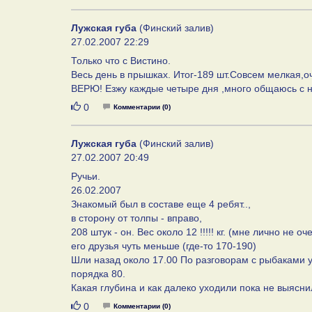
Лужская губа
(Финский залив)
27.02.2007 22:29
Только что с Вистино.
Весь день в прышках. Итог-189 шт.Совсем мелкая,оче
ВЕРЮ! Езжу каждые четыре дня ,много общаюсь с н
Нравится
0
Комментарии (0)
Лужская губа
(Финский залив)
27.02.2007 20:49
Ручьи.
26.02.2007
Знакомый был в составе еще 4 ребят..,
в сторону от толпы - вправо,
208 штук - он. Вес около 12 !!!!! кг. (мне лично не о
его друзья чуть меньше (где-то 170-190)
Шли назад около 17.00 По разговорам с рыбаками у те
порядка 80.
Какая глубина и как далеко уходили пока не выясни
Нравится
0
Комментарии (0)