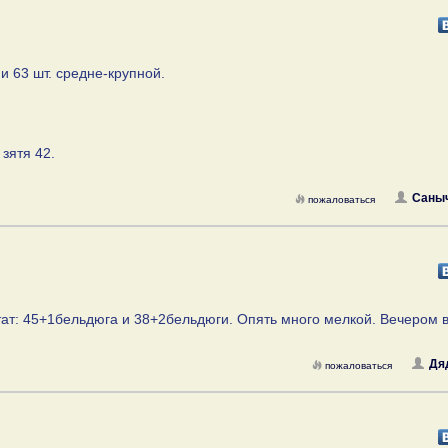
и 63 шт. средне-крупной.
 зятя 42.
Саны
пожаловаться
льтат: 45+1бельдюга и 38+2бельдюги. Опять много мелкой. Вечером 
Дя
пожаловаться