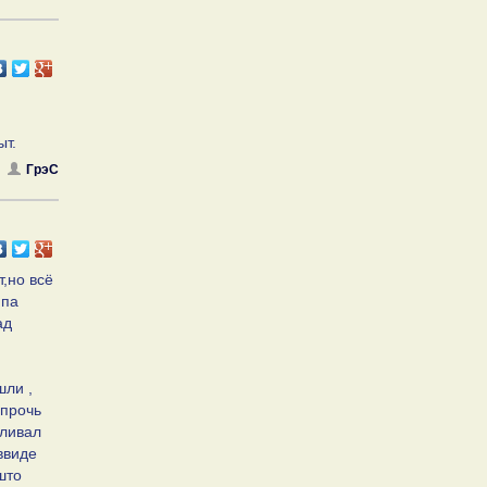
ыт.
ГрэС
,но всё
ипа
ад
шли ,
апрочь
рливал
ввиде
што