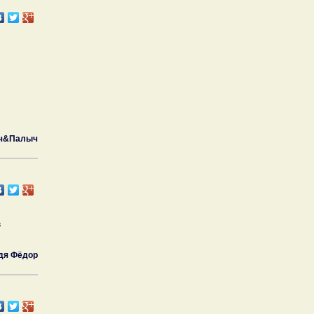
ч&Палыч
в
дя Фёдор