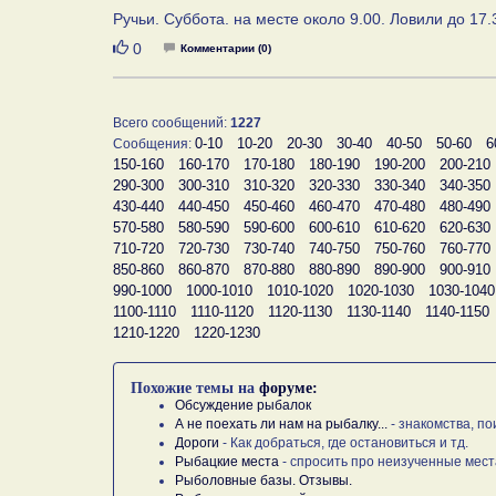
Ручьи. Суббота. на месте около 9.00. Ловили до 17.
Нравится
0
Комментарии (0)
Всего сообщений:
1227
0-10
10-20
20-30
30-40
40-50
50-60
6
Сообщения:
150-160
160-170
170-180
180-190
190-200
200-210
290-300
300-310
310-320
320-330
330-340
340-350
430-440
440-450
450-460
460-470
470-480
480-490
570-580
580-590
590-600
600-610
610-620
620-630
710-720
720-730
730-740
740-750
750-760
760-770
850-860
860-870
870-880
880-890
890-900
900-910
990-1000
1000-1010
1010-1020
1020-1030
1030-1040
1100-1110
1110-1120
1120-1130
1130-1140
1140-1150
1210-1220
1220-1230
Похожие темы на
форуме:
Обсуждение рыбалок
А не поехать ли нам на рыбалку...
- знакомства, по
Дороги
- Как добраться, где остановиться и тд.
Рыбацкие места
- спросить про неизученные мест
Рыболовные базы. Отзывы.