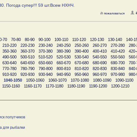
30. Погода супер!!! 59 шт.Всем НХНЧ.
пожаловаться
0-70
70-80
80-90
90-100
100-110
110-120
120-130
130-140
140-1
210-220
220-230
230-240
240-250
250-260
260-270
270-280
280-
350-360
360-370
370-380
380-390
390-400
400-410
410-420
420-
490-500
500-510
510-520
520-530
530-540
540-550
550-560
560-
630-640
640-650
650-660
660-670
670-680
680-690
690-700
700-
770-780
780-790
790-800
800-810
810-820
820-830
830-840
840-
910-920
920-930
930-940
940-950
950-960
960-970
970-980
980-
1040-1050
1050-1060
1060-1070
1070-1080
1080-1090
1090-1100
1150-1160
1160-1170
1170-1180
1180-1190
1190-1200
1200-1210
иск попутчиков
а для рыбалки