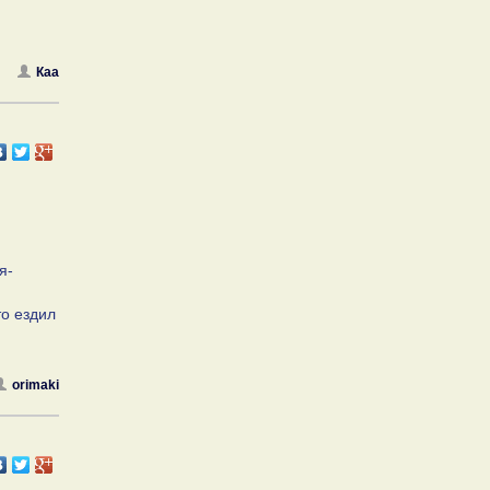
Каа
я-
то ездил
orimaki