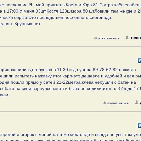
е последние.Я , мой приятель Костя и Юра 81.С утра клёв слабень
а в 17:00 У меня 93шт,Костя 123шт,юра 80 штЛовили там же где и 23
ически серый.Это последствия последнего снегопада.
едняя. Крупных нет.
толст
пожаловаться
припозднились,на лунках в 11.30 и до упора.89-78-62-82.наживка
ешили испытать наживку итог:карп-это дешевле и удобней и вся р
годня пошли прямо у сетей 21-22метра,клева нет,ушли с батей на
 батя на свои вернулся.костя и быча не ходили итог: с 8.45 до 17.
нули
пожаловаться
серегой и игорек с женой на тоже место где и всегда но увы там уж
то а через чур а каких соревнованиях может быть речь. тем более 