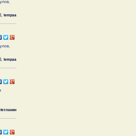
улов,
lempaa
улов,
lempaa
я
Четланин