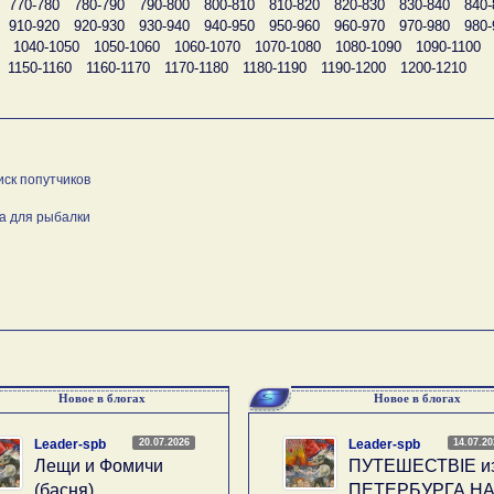
770-780
780-790
790-800
800-810
810-820
820-830
830-840
840-
910-920
920-930
930-940
940-950
950-960
960-970
970-980
980-
1040-1050
1050-1060
1060-1070
1070-1080
1080-1090
1090-1100
1150-1160
1160-1170
1170-1180
1180-1190
1190-1200
1200-1210
иск попутчиков
а для рыбалки
Новое в блогах
Новое в блогах
20.07.2026
14.07.2
Leader-spb
Leader-spb
Лещи и Фомичи
ПУТЕШЕСТВIE и
(басня)
ПЕТЕРБУРГА Н