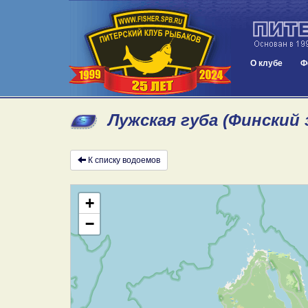
О клубе
Ф
Лужская губа (Финский 
К списку водоемов
+
−