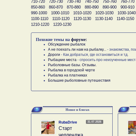
710-720
720-730
730-740
740-750
750-760
760-770
850-860
860-870
870-880
880-890
890-900
900-910
990-1000
1000-1010
1010-1020
1020-1030
1030-1040
1100-1110
1110-1120
1120-1130
1130-1140
1140-1150
1210-1220
1220-1230
Похожие темы на
форуме:
Обсуждение рыбалок
А не поехать ли нам на рыбалку...
- знакомства, по
Дороги
- Как добраться, где остановиться и тд.
Рыбацкие места
- спросить про неизученные мест
Рыболовные базы. Отзывы.
Рыбалка в городской черте
Рыбалка на платниках
Большие рыболовные путешествия
Новое в блогах
31.07.2026
RubaDrive
Старт
челленджа….