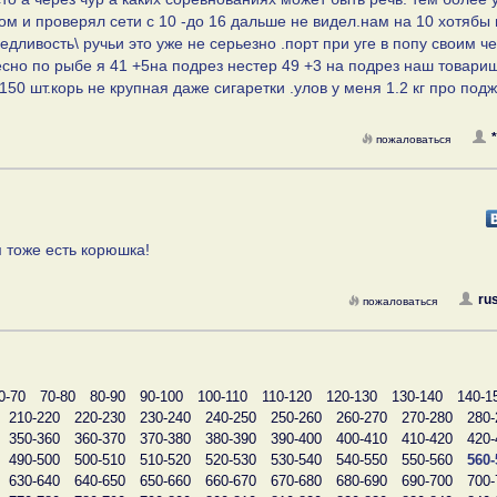
ом и проверял сети с 10 -до 16 дальше не видел.нам на 10 хотябы 
оведливость\ ручьи это уже не серьезно .порт при уге в попу своим 
сно по рыбе я 41 +5на подрез нестер 49 +3 на подрез наш товари
150 шт.корь не крупная даже сигаретки .улов у меня 1.2 кг про под
пожаловаться
м тоже есть корюшка!
ru
пожаловаться
0-70
70-80
80-90
90-100
100-110
110-120
120-130
130-140
140-1
210-220
220-230
230-240
240-250
250-260
260-270
270-280
280-
350-360
360-370
370-380
380-390
390-400
400-410
410-420
420-
490-500
500-510
510-520
520-530
530-540
540-550
550-560
560-
630-640
640-650
650-660
660-670
670-680
680-690
690-700
700-