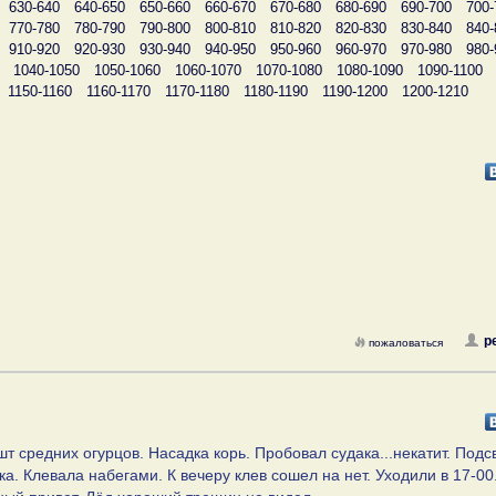
630-640
640-650
650-660
660-670
670-680
680-690
690-700
700-
770-780
780-790
790-800
800-810
810-820
820-830
830-840
840-
910-920
920-930
930-940
940-950
950-960
960-970
970-980
980-
1040-1050
1050-1060
1060-1070
1070-1080
1080-1090
1090-1100
1150-1160
1160-1170
1170-1180
1180-1190
1190-1200
1200-1210
p
пожаловаться
 шт средних огурцов. Насадка корь. Пробовал судака...некатит. Подс
а. Клевала набегами. К вечеру клев сошел на нет. Уходили в 17-00