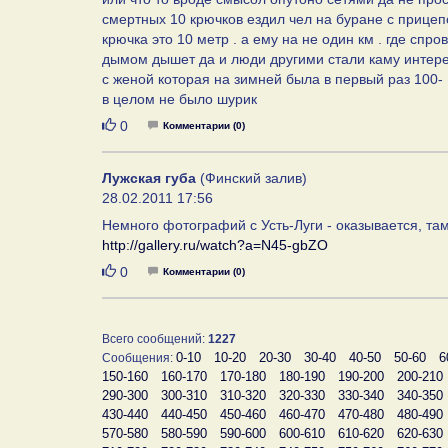
смертных 10 крючков ездил чел на буране с прицеп
крючка это 10 метр . а ему на не один км . где спр
дымом дышет да и люди другими стали каму интере
с женой которая на зимней была в первый раз 100- 
в целом не было шурик
Нравится
0
Комментарии (0)
Лужская губа
(Финский залив)
28.02.2011 17:56
Немного фотографий с Усть-Луги - оказывается, та
http://gallery.ru/watch?a=N45-gbZO
Нравится
0
Комментарии (0)
Всего сообщений:
1227
0-10
10-20
20-30
30-40
40-50
50-60
6
Сообщения:
150-160
160-170
170-180
180-190
190-200
200-210
290-300
300-310
310-320
320-330
330-340
340-350
430-440
440-450
450-460
460-470
470-480
480-490
570-580
580-590
590-600
600-610
610-620
620-630