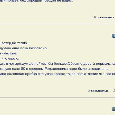
лный привет. Лёд хороший трещин не видел.
пожаловаться
 ветер,но тепло.
 думаю еще пока безопасно.
е -мелкая.
 и клевало.
жать в четыре,думаю поймал бы больше.Обратно дорога нормальна
гковухе ехал 80 в среднем.Родственника надо было высадить на
дна сплошная пробка-это ужас просто,такое впечатление что все к
пожаловаться