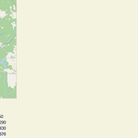
50
290
430
570