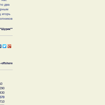
по два
черным
щ игорь
жопников
**Шурик**
s-offshore
50
290
430
570
710