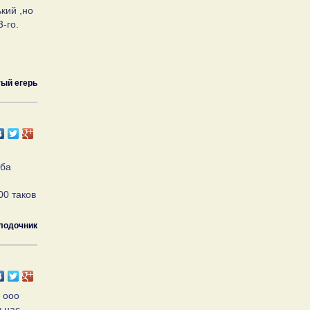
кий ,но
-го.
ый егерь
ыба
00 таков
лодочник
е ооо
у нас