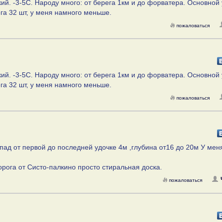
ий. -3-5С. Народу много: от берега 1км и до форватера. Основной 
га 32 шт, у меня намного меньше.
пожаловаться
ий. -3-5С. Народу много: от берега 1км и до форватера. Основной 
га 32 шт, у меня намного меньше.
пожаловаться
епад от первой до последней удочке 4м ,глубина от16 до 20м У мен
рога от Систо-палкино просто стиральная доска.
пожаловаться