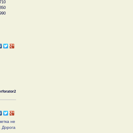
710
850
990
erforator2
ветка не
. Дорога