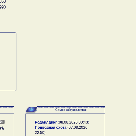
850
990
Самое обсуждаемое
026
Родбилдинг
(
08.08.2026 00:43
)
Подводная охота
(
07.08.2026
зѣ
22:50
)
А