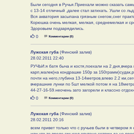
Были сегодня в Ручья.Приехали можно сказать самы
с 13-14 отличный ,далее стал затихать. Ушли со льд
Вся акватория засыпана грязным снегом,снег практ
Корюшка очень мелкая, мелкая, среднемелкая и ср
Здоровьем подзарядились.
Нравится
0
Комментарии (0)
Лужская губа
(Финский залив)
28.02.2011 22:40
РУЧЬИ:я батя быча и костя,поехали на 2 дня,вчера 
карп,малек(на кондрашке 150р за 150грамм)судак,р
почти на него,глубина 13-14метров,влево 2.2 км,се
вчерашние лунки по 5шт мелкой потом я на 18метрах
44-27-16-59.неочень зато загорели и классно отдох
Нравится
0
Комментарии (0)
Лужская губа
(Финский залив)
28.02.2011 20:16
всем привет только что с ручьев были в четвером я 
или что то вроде смысол опутоно сетями да не прос