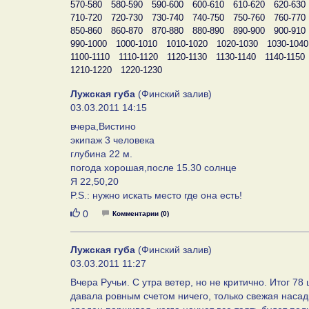
570-580
580-590
590-600
600-610
610-620
620-630
710-720
720-730
730-740
740-750
750-760
760-770
850-860
860-870
870-880
880-890
890-900
900-910
990-1000
1000-1010
1010-1020
1020-1030
1030-1040
1100-1110
1110-1120
1120-1130
1130-1140
1140-1150
1210-1220
1220-1230
Лужская губа
(Финский залив)
03.03.2011 14:15
вчера,Вистино
экипаж 3 человека
глубина 22 м.
погода хорошая,после 15.30 солнце
Я 22,50,20
P.S.: нужно искать место где она есть!
Нравится
0
Комментарии (0)
Лужская губа
(Финский залив)
03.03.2011 11:27
Вчера Ручьи. С утра ветер, но не критично. Итог 78
давала ровным счетом ничего, только свежая насадк