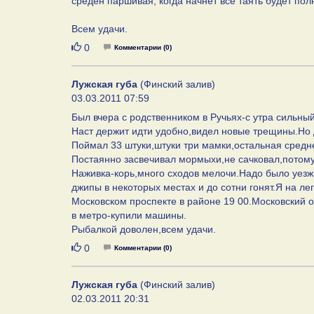
среден паршивая, когда начнет все таять будет по
Всем удачи.
Нравится
0
Комментарии (0)
Лужская губа
(Финский залив)
03.03.2011 07:59
Был вчера с родственником в Ручьях-с утра сильный
Наст держит идти удобно,видел новые трещины.Но
Поймал 33 штуки,штуки три мамки,остальная средн
Постаянно засвечивал мормыхи,не сачковал,потому
Наживка-корь,много сходов мелочи.Надо было уез
джипы в некоторых местах и до сотни гонят.Я на ле
Московском проспекте в районе 19 00.Московский о
в метро-купили машины.
Рыбалкой доволен,всем удачи.
Нравится
0
Комментарии (0)
Лужская губа
(Финский залив)
02.03.2011 20:31