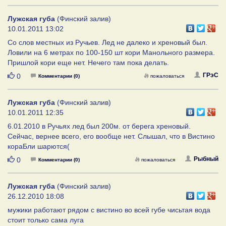
Лужская губа
(Финский залив)
10.01.2011 13:02
Со слов местных из Ручьев. Лед не далеко и хреновый был.
Ловили на 6 метрах по 100-150 шт кори Манольного размера.
Пришлой кори еще нет. Нечего там пока делать.
Нравится
ГРэС
0
Комментарии (0)
пожаловаться
Лужская губа
(Финский залив)
10.01.2011 12:35
6.01.2010 в Ручьях лед был 200м. от берега хреновый.
Сейчас, вернее всего, его вообще нет. Слышал, что в Вистино
кораБли шарются(
Нравится
Рыбный
0
Комментарии (0)
пожаловаться
Лужская губа
(Финский залив)
26.12.2010 18:08
мужики работают рядом с вистино во всей губе чисьтая вода
стоит только сама луга