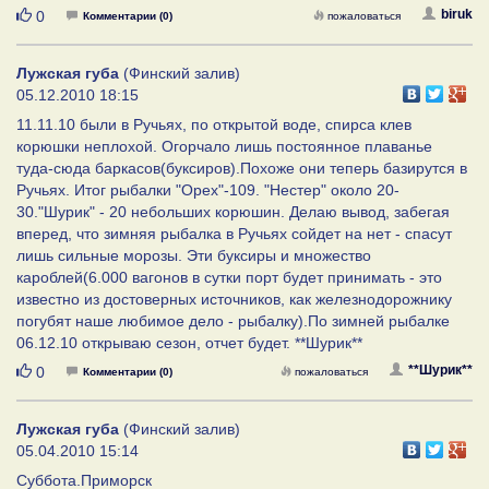
Нравится
biruk
0
Комментарии (0)
пожаловаться
Лужская губа
(Финский залив)
05.12.2010 18:15
11.11.10 были в Ручьях, по открытой воде, спирса клев
корюшки неплохой. Огорчало лишь постоянное плаванье
туда-сюда баркасов(буксиров).Похоже они теперь базирутся в
Ручьях. Итог рыбалки "Орех"-109. "Нестер" около 20-
30."Шурик" - 20 небольших корюшин. Делаю вывод, забегая
вперед, что зимняя рыбалка в Ручьях сойдет на нет - спасут
лишь сильные морозы. Эти буксиры и множество
кароблей(6.000 вагонов в сутки порт будет принимать - это
известно из достоверных источников, как железнодорожнику
погубят наше любимое дело - рыбалку).По зимней рыбалке
06.12.10 открываю сезон, отчет будет. **Шурик**
Нравится
**Шурик**
0
Комментарии (0)
пожаловаться
Лужская губа
(Финский залив)
05.04.2010 15:14
Суббота.Приморск