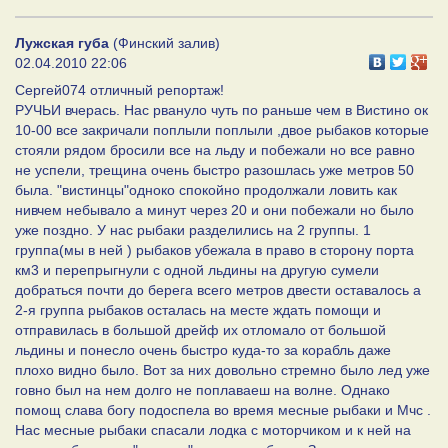
Лужская губа
(Финский залив)
02.04.2010 22:06
Сергей074 отличный репортаж!
РУЧЬИ вчерась. Нас рвануло чуть по раньше чем в Вистино ок
10-00 все закричали поплыли поплыли ,двое рыбаков которые
стояли рядом бросили все на льду и побежали но все равно
не успели, трещина очень быстро разошлась уже метров 50
была. "вистинцы"одноко спокойно продолжали ловить как
нивчем небывало а минут через 20 и они побежали но было
уже поздно. У нас рыбаки разделились на 2 группы. 1
группа(мы в ней ) рыбаков убежала в право в сторону порта
км3 и перепрыгнули с одной льдины на другую сумели
добраться почти до берега всего метров двести оставалось а
2-я группа рыбаков осталась на месте ждать помощи и
отправилась в большой дрейф их отломало от большой
льдины и понесло очень быстро куда-то за корабль даже
плохо видно было. Вот за них довольно стремно было лед уже
говно был на нем долго не поплаваеш на волне. Однако
помощ слава богу подоспела во время месные рыбаки и Мчс .
Нас месные рыбаки спасали лодка с моторчиком и к ней на