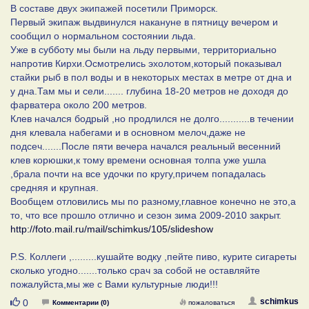
В составе двух экипажей посетили Приморск.
Первый экипаж выдвинулся накануне в пятницу вечером и
сообщил о нормальном состоянии льда.
Уже в субботу мы были на льду первыми, территориально
напротив Кирхи.Осмотрелись эхолотом,который показывал
стайки рыб в пол воды и в некоторых местах в метре от дна и
у дна.Там мы и сели....... глубина 18-20 метров не доходя до
фарватера около 200 метров.
Клев начался бодрый ,но продлился не долго...........в течении
дня клевала набегами и в основном мелоч,даже не
подсеч.......После пяти вечера начался реальный весенний
клев корюшки,к тому времени основная толпа уже ушла
,брала почти на все удочки по кругу,причем попадалась
средняя и крупная.
Вообщем отловились мы по разному,главное конечно не это,а
то, что все прошло отлично и сезон зима 2009-2010 закрыт.
http://foto.mail.ru/mail/schimkus/105/slideshow
P.S. Коллеги ,.........кушайте водку ,пейте пиво, курите сигареты
сколько угодно.......только срач за собой не оставляйте
пожалуйста,мы же с Вами культурные люди!!!
Нравится
schimkus
0
Комментарии (0)
пожаловаться