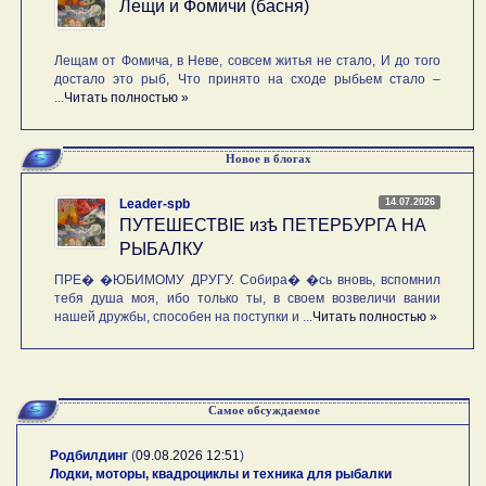
Лещи и Фомичи (басня)
Лещам от Фомича, в Неве, совсем житья не стало, И до того
достало это рыб, Что принято на сходе рыбьем стало –
...
Читать полностью »
Новое в блогах
14.07.2026
Leader-spb
ПУТЕШЕСТВIE изѣ ПЕТЕРБУРГА НА
РЫБАЛКУ
ПРЕ� �ЮБИМОМУ ДРУГУ. Собира� �сь вновь, вспомнил
тебя душа моя, ибо только ты, в своем возвеличи вании
нашей дружбы, способен на поступки и ...
Читать полностью »
Самое обсуждаемое
Родбилдинг
(
09.08.2026 12:51
)
Лодки, моторы, квадроциклы и техника для рыбалки