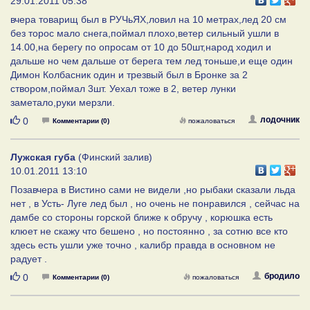
29.01.2011 05:38
вчера товарищ был в РУЧьЯХ,ловил на 10 метрах,лед 20 см
без торос мало снега,поймал плохо,ветер сильный ушли в
14.00,на берегу по опросам от 10 до 50шт,народ ходил и
дальше но чем дальше от берега тем лед тоньше,и еще один
Димон Колбасник один и трезвый был в Бронке за 2
створом,поймал 3шт. Уехал тоже в 2, ветер лунки
заметало,руки мерзли.
Нравится
лодочник
0
Комментарии (0)
пожаловаться
Лужская губа
(Финский залив)
10.01.2011 13:10
Позавчера в Вистино сами не видели ,но рыбаки сказали льда
нет , в Усть- Луге лед был , но очень не понравился , сейчас на
дамбе со стороны горской ближе к обручу , корюшка есть
клюет не скажу что бешено , но постоянно , за сотню все кто
здесь есть ушли уже точно , калибр правда в основном не
радует .
Нравится
бродило
0
Комментарии (0)
пожаловаться