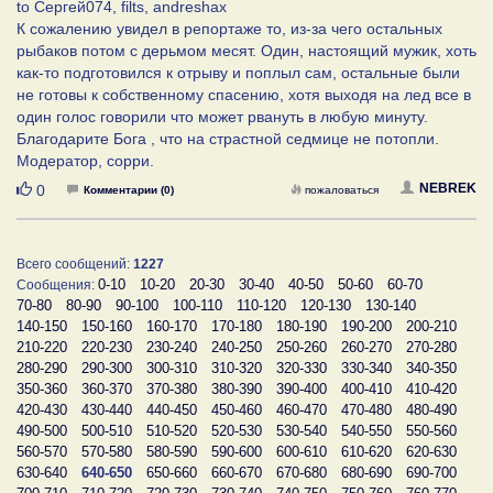
to Сергей074, filts, andreshax
К сожалению увидел в репортаже то, из-за чего остальных
рыбаков потом с дерьмом месят. Один, настоящий мужик, хоть
как-то подготовился к отрыву и поплыл сам, остальные были
не готовы к собственному спасению, хотя выходя на лед все в
один голос говорили что может рвануть в любую минуту.
Благодарите Бога , что на страстной седмице не потопли.
Модератор, сорри.
Нравится
NEBREK
0
Комментарии (0)
пожаловаться
Всего сообщений:
1227
0-10
10-20
20-30
30-40
40-50
50-60
60-70
Сообщения:
70-80
80-90
90-100
100-110
110-120
120-130
130-140
140-150
150-160
160-170
170-180
180-190
190-200
200-210
210-220
220-230
230-240
240-250
250-260
260-270
270-280
280-290
290-300
300-310
310-320
320-330
330-340
340-350
350-360
360-370
370-380
380-390
390-400
400-410
410-420
420-430
430-440
440-450
450-460
460-470
470-480
480-490
490-500
500-510
510-520
520-530
530-540
540-550
550-560
560-570
570-580
580-590
590-600
600-610
610-620
620-630
630-640
640-650
650-660
660-670
670-680
680-690
690-700