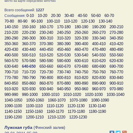
место на карте определено неточно
Всего сообщений:
1227
0-10
10-20
20-30
30-40
40-50
50-60
60-70
Сообщения:
70-80
80-90
90-100
100-110
110-120
120-130
130-140
140-150
150-160
160-170
170-180
180-190
190-200
200-210
210-220
220-230
230-240
240-250
250-260
260-270
270-280
280-290
290-300
300-310
310-320
320-330
330-340
340-350
350-360
360-370
370-380
380-390
390-400
400-410
410-420
420-430
430-440
440-450
450-460
460-470
470-480
480-490
490-500
500-510
510-520
520-530
530-540
540-550
550-560
560-570
570-580
580-590
590-600
600-610
610-620
620-630
630-640
640-650
650-660
660-670
670-680
680-690
690-700
700-710
710-720
720-730
730-740
740-750
750-760
760-770
770-780
780-790
790-800
800-810
810-820
820-830
830-840
840-850
850-860
860-870
870-880
880-890
890-900
900-910
910-920
920-930
930-940
940-950
950-960
960-970
970-980
980-990
990-1000
1000-1010
1010-1020
1020-1030
1030-1040
1040-1050
1050-1060
1060-1070
1070-1080
1080-1090
1090-1100
1100-1110
1110-1120
1120-1130
1130-1140
1140-1150
1150-1160
1160-1170
1170-1180
1180-1190
1190-1200
1200-1210
1210-1220
1220-1230
Лужская губа
(Финский залив)