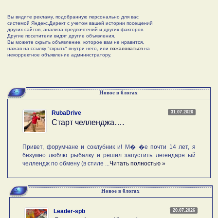
Вы видите рекламу, подобранную персонально для вас
системой Яндекс.Директ с учетом вашей истории посещений
других сайтов, анализа предпочтений и других факторов.
Другие посетители видят другие объявления.
Вы можете скрыть объявление, которое вам не нравится,
нажав на ссылку "скрыть" внутри него, или
пожаловаться
на
некорректное объявление администратору.
Новое в блогах
31.07.2026
RubaDrive
Старт челленджа….
Привет, форумчане и соклубник и! М� �е почти 14 лет, я
безумно люблю рыбалку и решил запустить легендарн ый
челлендж по обмену (в стиле ...
Читать полностью »
Новое в блогах
20.07.2026
Leader-spb