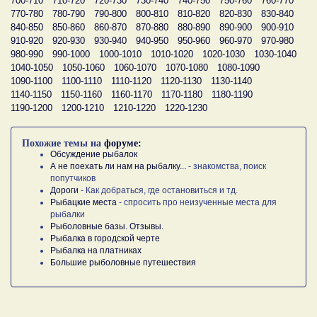
700-710
710-720
720-730
730-740
740-750
750-760
760-770
770-780
780-790
790-800
800-810
810-820
820-830
830-840
840-850
850-860
860-870
870-880
880-890
890-900
900-910
910-920
920-930
930-940
940-950
950-960
960-970
970-980
980-990
990-1000
1000-1010
1010-1020
1020-1030
1030-1040
1040-1050
1050-1060
1060-1070
1070-1080
1080-1090
1090-1100
1100-1110
1110-1120
1120-1130
1130-1140
1140-1150
1150-1160
1160-1170
1170-1180
1180-1190
1190-1200
1200-1210
1210-1220
1220-1230
Похожие темы на
форуме:
Обсуждение рыбалок
А не поехать ли нам на рыбалку...
- знакомства, поиск
попутчиков
Дороги
- Как добраться, где остановиться и тд.
Рыбацкие места
- спросить про неизученные места для
рыбалки
Рыболовные базы. Отзывы.
Рыбалка в городской черте
Рыбалка на платниках
Большие рыболовные путешествия