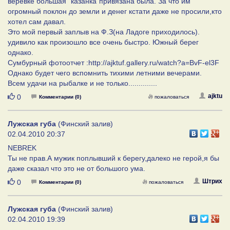
веревке большая "казанка"привязана была. За что им
огромный поклон до земли и денег кстати даже не просили,кто
хотел сам давал.
Это мой первый заплыв на Ф.З(на Ладоге приходилось).
удивило как произошло все очень быстро. Южный берег
однако.
Сумбурный фотоотчет :http://ajktuf.gallery.ru/watch?a=BvF-el3F
Однако будет чего вспомнить тихими летними вечерами.
Всем удачи на рыбалке и не только..............
Нравится
ajktu
0
Комментарии (0)
пожаловаться
Лужская губа
(Финский залив)
02.04.2010 20:37
NEBREK
Ты не прав.А мужик поплывший к берегу,далеко не герой,я бы
даже сказал что это не от большого ума.
Нравится
Штрих
0
Комментарии (0)
пожаловаться
Лужская губа
(Финский залив)
02.04.2010 19:39