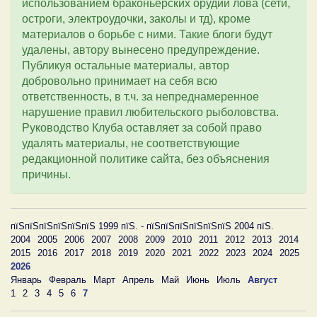
использованием браконьерских орудий лова (сети,
остроги, электроудочки, заколы и тд), кроме
материалов о борьбе с ними. Такие блоги будут
удалены, автору вынесено предупреждение.
Публикуя остальные материалы, автор
добровольно принимает на себя всю
ответственность, в т.ч. за непреднамеренное
нарушение правил любительского рыболовства.
Руководство Клуба оставляет за собой право
удалять материалы, не соответствующие
редакционной политике сайта, без объяснения
причины.
пїЅпїЅпїЅпїЅпїЅпїЅ 1999 пїЅ. - пїЅпїЅпїЅпїЅпїЅпїЅ 2004 пїЅ.
2004
2005
2006
2007
2008
2009
2010
2011
2012
2013
2014
2015
2016
2017
2018
2019
2020
2021
2022
2023
2024
2025
2026
Январь
Февраль
Март
Апрель
Май
Июнь
Июль
Август
1
2
3
4
5
6
7