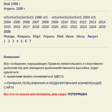
Май 1999 г.
Апрель 1999 г.
пїЅпїЅпїЅпїЅпїЅпїЅ 1999 пїЅ. - пїЅпїЅпїЅпїЅпїЅпїЅ 2004 пїЅ.
2004
2005
2006
2007
2008
2009
2010
2011
2012
2013
2014
2015
2016
2017
2018
2019
2020
2021
2022
2023
2024
2025
2026
Январь
Февраль
Март
Апрель
Май
Июнь
Июль
Август
1
2
3
4
5
6
7
Внимание!
Все сообщения, нарушающие Правила любительского и спортивного
рыболовства для Западного рыбохозяйственного бассейна, будут
удаляться.
С правилами можно ознакомиться
ЗДЕСЬ
>>ПРАВИЛА ПОЛЬЗОВАНИЯ И МОДЕРИРОВАНИЯ КОНФЕРЕНЦИЙ
САЙТА
Вы что-то нашли или потеряли, вам сюда:
ПОТЕРЯШКА