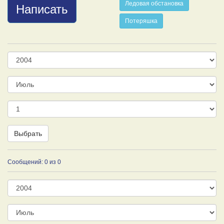
Ледовая обстановка
Написать
Потеряшка
Год
Месяц
День
Выбрать
Сообщений: 0 из 0
Год
Месяц