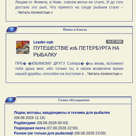
Лещам от Фомича, в Неве, совсем житья не стало, И до того
достало это рыб, Что принято на сходе рыбьем стало –
...
Читать полностью »
Новое в блогах
14.07.2026
Leader-spb
ПУТЕШЕСТВIE изѣ ПЕТЕРБУРГА НА
РЫБАЛКУ
ПРЕ� �ЮБИМОМУ ДРУГУ. Собира� �сь вновь, вспомнил
тебя душа моя, ибо только ты, в своем возвеличи вании
нашей дружбы, способен на поступки и ...
Читать полностью »
Самое обсуждаемое
Лодки, моторы, квадроциклы и техника для рыбалки
(
08.08.2026 11:16
)
Родбилдинг
(
08.08.2026 00:43
)
Подводная охота
(
07.08.2026 22:50
)
Разное (не только для рыбалки)!
(
06.08.2026 23:00
)