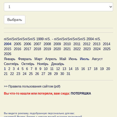
День
Выбрать
пїЅпїЅпїЅпїЅпїЅпїЅ 1999 пїЅ. - пїЅпїЅпїЅпїЅпїЅпїЅ 2004 пїЅ.
2004
2005
2006
2007
2008
2009
2010
2011
2012
2013
2014
2015
2016
2017
2018
2019
2020
2021
2022
2023
2024
2025
2026
Январь
Февраль
Март
Апрель
Май
Июнь
Июль
Август
Сентябрь
Октябрь
Ноябрь
Декабрь
1
2
3
4
5
6
7
8
9
10
11
12
13
14
15
16
17
18
19
20
21
22
23
24
25
26
27
28
29
30
31
>> Правила пользования сайтом (pdf)
Вы что-то нашли или потеряли, вам сюда:
ПОТЕРЯШКА
Вы видите рекламу, подобранную персонально для вас
системой Яндекс.Директ с учетом вашей истории посещений