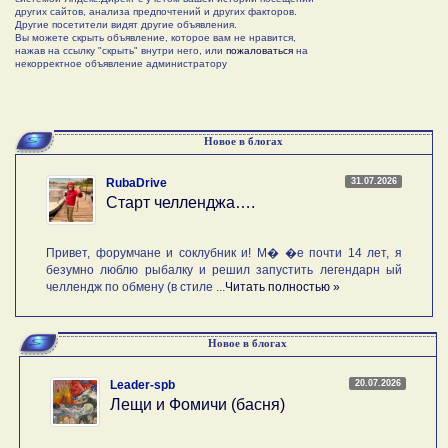
других сайтов, анализа предпочтений и других факторов.
Другие посетители видят другие объявления.
Вы можете скрыть объявление, которое вам не нравится,
нажав на ссылку "скрыть" внутри него, или
пожаловаться
на
некорректное объявление администратору
Новое в блогах
31.07.2026
RubaDrive
Старт челленджа….
Привет, форумчане и соклубник и! М� �е почти 14 лет, я
безумно люблю рыбалку и решил запустить легендарн ый
челлендж по обмену (в стиле ...
Читать полностью »
Новое в блогах
20.07.2026
Leader-spb
Лещи и Фомичи (басня)