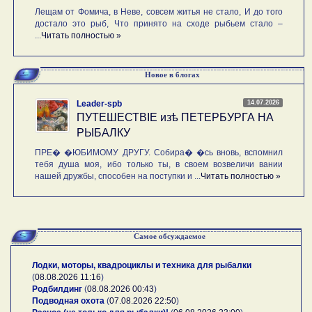
Лещам от Фомича, в Неве, совсем житья не стало, И до того
достало это рыб, Что принято на сходе рыбьем стало –
...
Читать полностью »
Новое в блогах
14.07.2026
Leader-spb
ПУТЕШЕСТВIE изѣ ПЕТЕРБУРГА НА
РЫБАЛКУ
ПРЕ� �ЮБИМОМУ ДРУГУ. Собира� �сь вновь, вспомнил
тебя душа моя, ибо только ты, в своем возвеличи вании
нашей дружбы, способен на поступки и ...
Читать полностью »
Самое обсуждаемое
Лодки, моторы, квадроциклы и техника для рыбалки
(
08.08.2026 11:16
)
Родбилдинг
(
08.08.2026 00:43
)
Подводная охота
(
07.08.2026 22:50
)