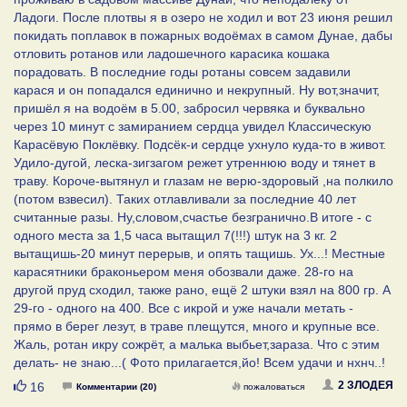
Ладоги. После плотвы я в озеро не ходил и вот 23 июня решил
покидать поплавок в пожарных водоёмах в самом Дунае, дабы
отловить ротанов или ладошечного карасика кошака
порадовать. В последние годы ротаны совсем задавили
карася и он попадался единично и некрупный. Ну вот,значит,
пришёл я на водоём в 5.00, забросил червяка и буквально
через 10 минут с замиранием сердца увидел Классическую
Карасёвую Поклёвку. Подсёк-и сердце ухнуло куда-то в живот.
Удило-дугой, леска-зигзагом режет утреннюю воду и тянет в
траву. Короче-вытянул и глазам не верю-здоровый ,на полкило
(потом взвесил). Таких отлавливали за последние 40 лет
считанные разы. Ну,словом,счастье безгранично.В итоге - с
одного места за 1,5 часа вытащил 7(!!!) штук на 3 кг. 2
вытащишь-20 минут перерыв, и опять тащишь. Ух...! Местные
карасятники браконьером меня обозвали даже. 28-го на
другой пруд сходил, также рано, ещё 2 штуки взял на 800 гр. А
29-го - одного на 400. Все с икрой и уже начали метать -
прямо в берег лезут, в траве плещутся, много и крупные все.
Жаль, ротан икру сожрёт, а малька выбьет,зараза. Что с этим
делать- не знаю...( Фото прилагается,йо! Всем удачи и нхнч..!
Нравится
2 ЗЛОДЕЯ
16
Комментарии (20)
пожаловаться