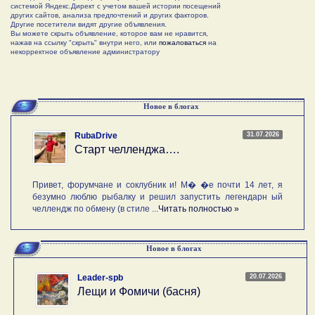
системой Яндекс.Директ с учетом вашей истории посещений
других сайтов, анализа предпочтений и других факторов.
Другие посетители видят другие объявления.
Вы можете скрыть объявление, которое вам не нравится,
нажав на ссылку "скрыть" внутри него, или
пожаловаться
на
некорректное объявление администратору
Новое в блогах
31.07.2026
RubaDrive
Старт челленджа….
Привет, форумчане и соклубник и! М� �е почти 14 лет, я
безумно люблю рыбалку и решил запустить легендарн ый
челлендж по обмену (в стиле ...
Читать полностью »
Новое в блогах
20.07.2026
Leader-spb
Лещи и Фомичи (басня)