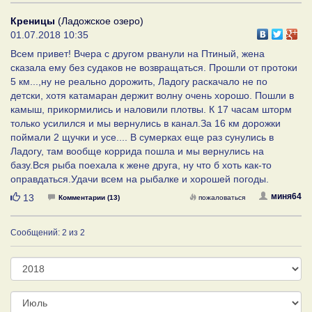
Креницы
(Ладожское озеро)
01.07.2018 10:35
Всем привет! Вчера с другом рванули на Птиный, жена
сказала ему без судаков не возвращаться. Прошли от протоки
5 км...,ну не реально дорожить, Ладогу раскачало не по
детски, хотя катамаран держит волну очень хорошо. Пошли в
камыш, прикормились и наловили плотвы. К 17 часам шторм
только усилился и мы вернулись в канал.За 16 км дорожки
поймали 2 щучки и усе.... В сумерках еще раз сунулись в
Ладогу, там вообще коррида пошла и мы вернулись на
базу.Вся рыба поехала к жене друга, ну что б хоть как-то
оправдаться.Удачи всем на рыбалке и хорошей погоды.
Нравится
миня64
13
Комментарии (13)
пожаловаться
Сообщений: 2 из 2
Год
Месяц