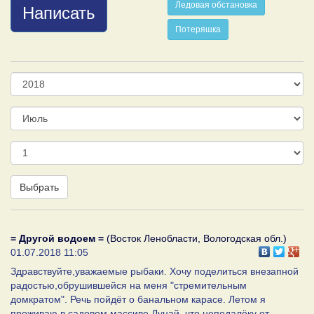
Ледовая обстановка
Написать
Потеряшка
Год
Месяц
День
Выбрать
= Другой водоем =
(Восток Ленобласти, Вологодская обл.)
01.07.2018 11:05
Здравствуйте,уважаемые рыбаки. Хочу поделиться внезапной
радостью,обрушившейся на меня "стремительным
домкратом". Речь пойдёт о банальном карасе. Летом я
проживаю в садовом массиве Дунай, что неподалёку от