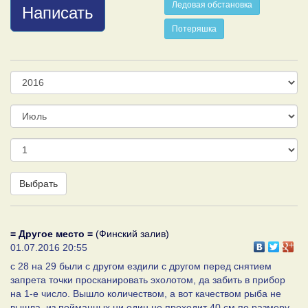
Ледовая обстановка
Написать
Потеряшка
Год
Месяц
День
Выбрать
= Другое место =
(Финский залив)
01.07.2016 20:55
с 28 на 29 были с другом ездили с другом перед снятием
запрета точки просканировать эхолотом, да забить в прибор
на 1-е число. Вышло количеством, а вот качеством рыба не
вышла. из пойманных ни один не проходит 40 см по размеру.