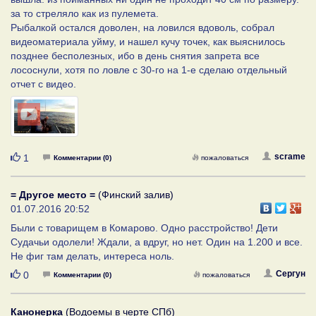
за то стреляло как из пулемета.
Рыбалкой остался доволен, на ловился вдоволь, собрал
видеоматериала уйму, и нашел кучу точек, как выяснилось
позднее бесполезных, ибо в день снятия запрета все
лососнули, хотя по ловле с 30-го на 1-е сделаю отдельный
отчет с видео.
Нравится
scrame
1
Комментарии (0)
пожаловаться
= Другое место =
(Финский залив)
01.07.2016 20:52
Были с товарищем в Комарово. Одно расстройство! Дети
Судачьи одолели! Ждали, а вдруг, но нет. Один на 1.200 и все.
Не фиг там делать, интереса ноль.
Нравится
Сергун
0
Комментарии (0)
пожаловаться
Канонерка
(Водоемы в черте СПб)