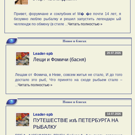
Привет, форумчане и соклубник и! М� �е почти 14 лет, я
безумно люблю рыбалку и решил запустить легендарн ый
челлендж по обмену (в стиле ...
Читать полностью »
Новое в блогах
20.07.2026
Leader-spb
Лещи и Фомичи (басня)
Лещам от Фомича, в Неве, совсем житья не стало, И до того
достало это рыб, Что принято на сходе рыбьем стало –
...
Читать полностью »
Новое в блогах
14.07.2026
Leader-spb
ПУТЕШЕСТВIE изѣ ПЕТЕРБУРГА НА
РЫБАЛКУ