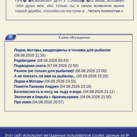
ПРЕ� �ЮБИМОМУ ДРУГУ. Собира� �сь вновь, вспомнил
тебя душа моя, ибо только ты, в своем возвеличи вании
нашей дружбы, способен на поступки и ...
Читать полностью »
Самое обсуждаемое
Лодки, моторы, квадроциклы и техника для рыбалки
(
08.08.2026 11:16
)
Родбилдинг
(
08.08.2026 00:43
)
Подводная охота
(
07.08.2026 22:50
)
Разное (не только для рыбалки)!
(
06.08.2026 23:00
)
А не поехать ли нам на рыбалку...
(
05.08.2026 15:20
)
Лодки и Моторы
(
04.08.2026 23:33
)
Памяти Панкова Андрея
(
04.08.2026 23:19
)
Безопасность в лесу, на льду и воде.
(
04.08.2026 21:11
)
Экология и борьба с браконьерами.
(
04.08.2026 21:00
)
Про ножи
(
04.08.2026 20:57
)
Этот сайт использует метаданные пользователя (cookie, данные об IP-