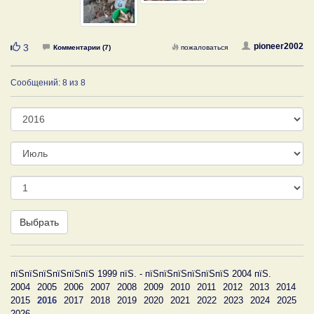
Нравится
pioneer2002
3
Комментарии (7)
пожаловаться
Сообщений: 8 из 8
Год
Месяц
День
Выбрать
пїЅпїЅпїЅпїЅпїЅпїЅ 1999 пїЅ. - пїЅпїЅпїЅпїЅпїЅпїЅ 2004 пїЅ.
2004
2005
2006
2007
2008
2009
2010
2011
2012
2013
2014
2015
2016
2017
2018
2019
2020
2021
2022
2023
2024
2025
2026