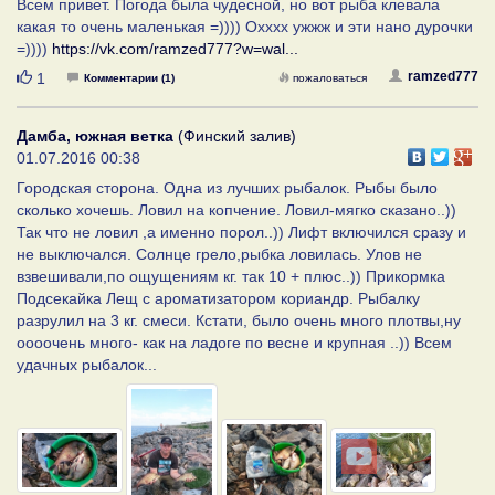
Всем привет. Погода была чудесной, но вот рыба клевала
какая то очень маленькая =)))) Охххх ужжж и эти нано дурочки
=))))
https://vk.com/ramzed777?w=wal...
Нравится
ramzed777
1
Комментарии (1)
пожаловаться
Дамба, южная ветка
(Финский залив)
01.07.2016 00:38
Городская сторона. Одна из лучших рыбалок. Рыбы было
сколько хочешь. Ловил на копчение. Ловил-мягко сказано..))
Так что не ловил ,а именно порол..)) Лифт включился сразу и
не выключался. Солнце грело,рыбка ловилась. Улов не
взвешивали,по ощущениям кг. так 10 + плюс..)) Прикормка
Подсекайка Лещ с ароматизатором кориандр. Рыбалку
разрулил на 3 кг. смеси. Кстати, было очень много плотвы,ну
оооочень много- как на ладоге по весне и крупная ..)) Всем
удачных рыбалок...