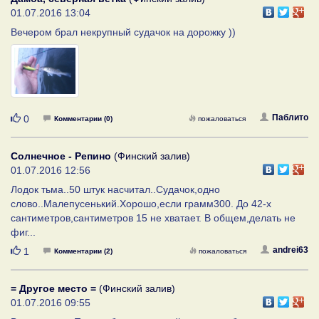
01.07.2016 13:04
Вечером брал некрупный судачок на дорожку ))
Нравится
Паблито
0
Комментарии (0)
пожаловаться
Солнечное - Репино
(Финский залив)
01.07.2016 12:56
Лодок тьма..50 штук насчитал..Судачок,одно
слово..Малепусенький.Хорошо,если грамм300. До 42-х
сантиметров,сантиметров 15 не хватает. В общем,делать не
фиг...
Нравится
andrei63
1
Комментарии (2)
пожаловаться
= Другое место =
(Финский залив)
01.07.2016 09:55