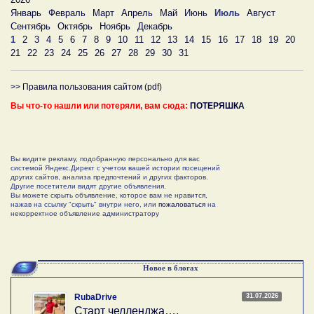
Январь
Февраль
Март
Апрель
Май
Июнь
Июль
Август
Сентябрь
Октябрь
Ноябрь
Декабрь
1
2
3
4
5
6
7
8
9
10
11
12
13
14
15
16
17
18
19
20
21
22
23
24
25
26
27
28
29
30
31
>> Правила пользования сайтом (pdf)
Вы что-то нашли или потеряли, вам сюда:
ПОТЕРЯШКА
Вы видите рекламу, подобранную персонально для вас
системой Яндекс.Директ с учетом вашей истории посещений
других сайтов, анализа предпочтений и других факторов.
Другие посетители видят другие объявления.
Вы можете скрыть объявление, которое вам не нравится,
нажав на ссылку "скрыть" внутри него, или
пожаловаться
на
некорректное объявление администратору
Новое в блогах
31.07.2026
RubaDrive
Старт челленджа….