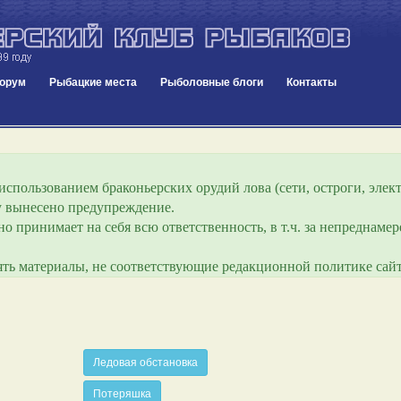
орум
Рыбацкие места
Рыболовные блоги
Контакты
спользованием браконьерских орудий лова (сети, остроги, элект
ру вынесено предупреждение.
о принимает на себя всю ответственность, в т.ч. за непреднам
лять материалы, не соответствующие редакционной политике сайт
Ледовая обстановка
Потеряшка