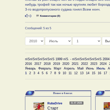
нибудь трофей так как ночью крупняк любит борозд
3-го водопропускного судака гонял.Всем нхнч.
Нравится
0
Комментарии (0)
Сообщений: 5 из 5
Год
Месяц
День
Вы
пїЅпїЅпїЅпїЅпїЅпїЅ 1999 пїЅ. - пїЅпїЅпїЅпїЅпїЅпїЅ 2004
2016
2017
2018
2019
2020
2021
2022
2023
2024
Январь
Февраль
Март
Апрель
Май
Июнь
Июль
А
1
2
3
4
5
6
7
8
9
10
11
12
13
14
15
16
17
Новое в блогах
31.07.2026
RubaDrive
Старт