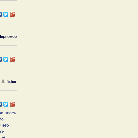
Черномор
fisher
Пришлось
го
 чего
в и
кой-