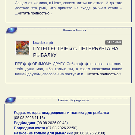
Лещам от Фомича, в Неве, совсем житья не стало, И до того
достало это рыб, Что принято на сходе рыбьем стало –
...
Читать полностью »
Новое в блогах
14.07.2026
Leader-spb
ПУТЕШЕСТВIE изѣ ПЕТЕРБУРГА НА
РЫБАЛКУ
ПРЕ� �ЮБИМОМУ ДРУГУ. Собира� �сь вновь, вспомнил
тебя душа моя, ибо только ты, в своем возвеличи вании
нашей дружбы, способен на поступки и ...
Читать полностью »
Самое обсуждаемое
Лодки, моторы, квадроциклы и техника для рыбалки
(
08.08.2026 11:16
)
Родбилдинг
(
08.08.2026 00:43
)
Подводная охота
(
07.08.2026 22:50
)
Разное (не только для рыбалки)!
(
06.08.2026 23:00
)