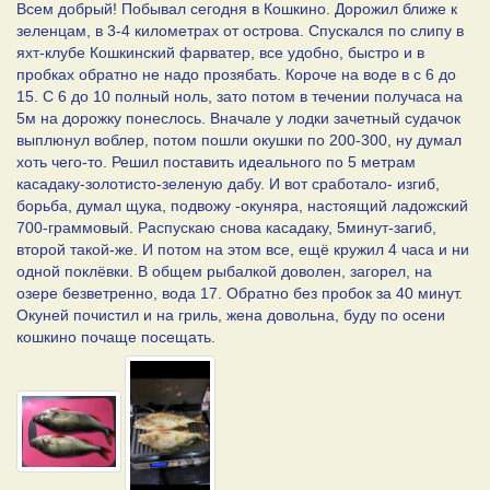
Всем добрый! Побывал сегодня в Кошкино. Дорожил ближе к
зеленцам, в 3-4 километрах от острова. Спускался по слипу в
яхт-клубе Кошкинский фарватер, все удобно, быстро и в
пробках обратно не надо прозябать. Короче на воде в с 6 до
15. С 6 до 10 полный ноль, зато потом в течении получаса на
5м на дорожку понеслось. Вначале у лодки зачетный судачок
выплюнул воблер, потом пошли окушки по 200-300, ну думал
хоть чего-то. Решил поставить идеального по 5 метрам
касадаку-золотисто-зеленую дабу. И вот сработало- изгиб,
борьба, думал щука, подвожу -окуняра, настоящий ладожский
700-граммовый. Распускаю снова касадаку, 5минут-загиб,
второй такой-же. И потом на этом все, ещё кружил 4 часа и ни
одной поклёвки. В общем рыбалкой доволен, загорел, на
озере безветренно, вода 17. Обратно без пробок за 40 минут.
Окуней почистил и на гриль, жена довольна, буду по осени
кошкино почаще посещать.