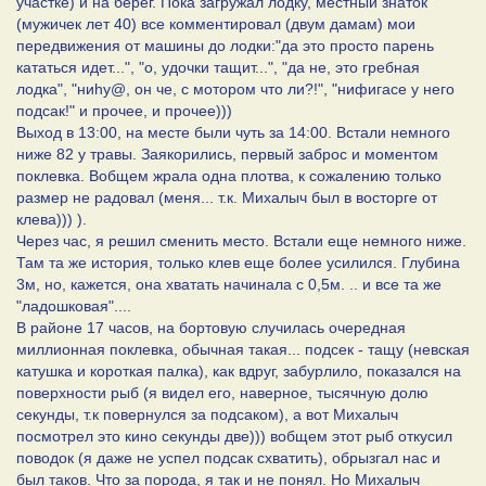
участке) и на берег. Пока загружал лодку, местный знаток
(мужичек лет 40) все комментировал (двум дамам) мои
передвижения от машины до лодки:"да это просто парень
кататься идет...", "о, удочки тащит...", "да не, это гребная
лодка", "ниhy@, он че, с мотором что ли?!", "нифигасе у него
подсак!" и прочее, и прочее)))
Выход в 13:00, на месте были чуть за 14:00. Встали немного
ниже 82 у травы. Заякорились, первый заброс и моментом
поклевка. Вобщем жрала одна плотва, к сожалению только
размер не радовал (меня... т.к. Михалыч был в восторге от
клева))) ).
Через час, я решил сменить место. Встали еще немного ниже.
Там та же история, только клев еще более усилился. Глубина
3м, но, кажется, она хватать начинала с 0,5м. .. и все та же
"ладошковая"....
В районе 17 часов, на бортовую случилась очередная
миллионная поклевка, обычная такая... подсек - тащу (невская
катушка и короткая палка), как вдруг, забурлило, показался на
поверхности рыб (я видел его, наверное, тысячную долю
секунды, т.к повернулся за подсаком), а вот Михалыч
посмотрел это кино секунды две))) вобщем этот рыб откусил
поводок (я даже не успел подсак схватить), обрызгал нас и
был таков. Что за порода, я так и не понял. Но Михалыч