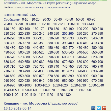
Кошкино - им. Морозова на карте региона: (Ладожское озеро)
Сообщите нам
, если место на карте определено неточно
Всего сообщений:
1127
0-10
10-20
20-30
30-40
40-50
50-60
60-70
Сообщения:
70-80
80-90
90-100
100-110
110-120
120-130
130-140
140-150
150-160
160-170
170-180
180-190
190-200
200-210
210-220
220-230
230-240
240-250
250-260
260-270
270-280
280-290
290-300
300-310
310-320
320-330
330-340
340-350
350-360
360-370
370-380
380-390
390-400
400-410
410-420
420-430
430-440
440-450
450-460
460-470
470-480
480-490
490-500
500-510
510-520
520-530
530-540
540-550
550-560
560-570
570-580
580-590
590-600
600-610
610-620
620-630
630-640
640-650
650-660
660-670
670-680
680-690
690-700
700-710
710-720
720-730
730-740
740-750
750-760
760-770
770-780
780-790
790-800
800-810
810-820
820-830
830-840
840-850
850-860
860-870
870-880
880-890
890-900
900-910
910-920
920-930
930-940
940-950
950-960
960-970
970-980
980-990
990-1000
1000-1010
1010-1020
1020-1030
1030-1040
1040-1050
1050-1060
1060-1070
1070-1080
1080-1090
1090-1100
1100-1110
1110-1120
1120-1130
Кошкино - им. Морозова
(Ладожское озеро)
16.10.2019 00:14