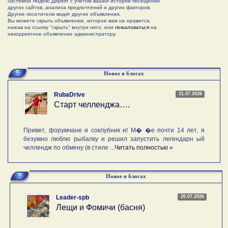
системой Яндекс.Директ с учетом вашей истории посещений
других сайтов, анализа предпочтений и других факторов.
Другие посетители видят другие объявления.
Вы можете скрыть объявление, которое вам не нравится,
нажав на ссылку "скрыть" внутри него, или
пожаловаться
на
некорректное объявление администратору.
Новое в блогах
31.07.2026
RubaDrive
Старт челленджа….
Привет, форумчане и соклубник и! М� �е почти 14 лет, я
безумно люблю рыбалку и решил запустить легендарн ый
челлендж по обмену (в стиле ...
Читать полностью »
Новое в блогах
20.07.2026
Leader-spb
Лещи и Фомичи (басня)