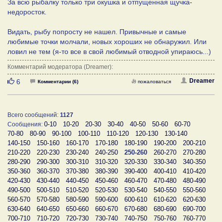
За всю рыбалку только три окушка и отпущенная щучка-
недоросток.
Видать, рыбу попросту не нашел. Привычные и самые
любимые точки молчали, новых хороших не обнаружил. Или
ловил не тем (я-то все в свой любимый отводной упираюсь...)
Комментарий модератора (Dreamer):
Нравится
Dreamer
6
Комментарии (6)
пожаловаться
Всего сообщений:
1127
0-10
10-20
20-30
30-40
40-50
50-60
60-70
Сообщения:
70-80
80-90
90-100
100-110
110-120
120-130
130-140
140-150
150-160
160-170
170-180
180-190
190-200
200-210
210-220
220-230
230-240
240-250
250-260
260-270
270-280
280-290
290-300
300-310
310-320
320-330
330-340
340-350
350-360
360-370
370-380
380-390
390-400
400-410
410-420
420-430
430-440
440-450
450-460
460-470
470-480
480-490
490-500
500-510
510-520
520-530
530-540
540-550
550-560
560-570
570-580
580-590
590-600
600-610
610-620
620-630
630-640
640-650
650-660
660-670
670-680
680-690
690-700
700-710
710-720
720-730
730-740
740-750
750-760
760-770