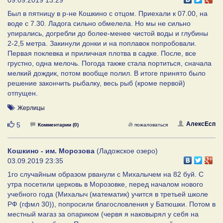
09.09.2019 13:29
Был в пятницу в р-не Кошкино с отцом. Приехали к 07.00, на
воде с 7.30. Ладога сильно обмелела. Но мы не сильно
упирались, догребли до более-менее чистой воды и глубины
2-2,5 метра. Закинули донки и на поплавок попробовали.
Первая поклевка и приличная плотва в садке. После, все
грустно, одна мелочь. Погода также стала портиться, сначала
мелкий дождик, потом вообще полил. В итоге принято было
решение закончить рыбалку, весь рыб (кроме первой)
отпущен.
Жерлицы
Нравится
АлексЕсп
5
Комментарии (0)
пожаловаться
Кошкино - им. Морозова
(Ладожское озеро)
03.09.2019 23:35
1го случайным образом рванули с Михалычем на 82 буй. С
утра посетили церковь в Морозовке, перед началом нового
учебного года (Михалыч (математик) учится в третьей школе
РФ (гфмл 30)), попросили благословления у Батюшки. Потом в
местный магаз за опариком (червя я наковырял у себя на