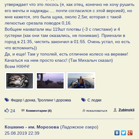
утверждает что это лосось (я, как отец, конечно не хочу рушить
его мечты и надежды..... почти согласился с этой версией), но
мне кажется, это была щука, около 2,5кг, которая с такой
легкостью срезала поводок 0,16.
Вобщем нахватали мы 119шт плотвы (-3 с глистами) и 4
густерки (как они там оказались, не понимаю). Приехали в
город в 21:35, чистить закончил в 01:55. Очень устал, но есть
что вспомнить))
Да, и еще! Там у тополей, есть отличное колесо на веревке!
Качаться на нем просто класс! (Так Михалыч сказал)
Всем НХНЧ!
Фидер \ донка
,
Троллинг \ дорожка
С лодки
Нравится
Zubinskii
24
Комментарии (4)
пожаловаться
Кошкино - им. Морозова
(Ладожское озеро)
25.08.2019 22:39