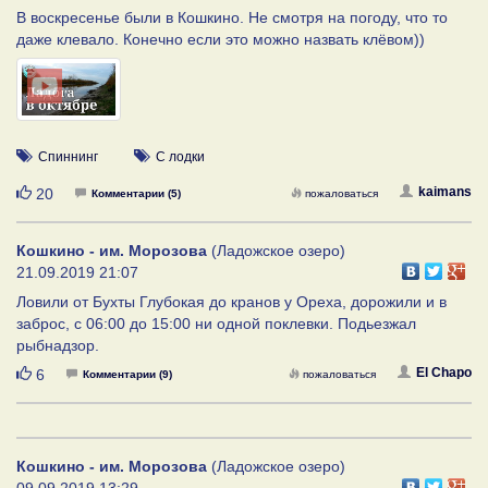
В воскресенье были в Кошкино. Не смотря на погоду, что то
даже клевало. Конечно если это можно назвать клёвом))
Спиннинг
С лодки
Нравится
kaimans
20
Комментарии (5)
пожаловаться
Кошкино - им. Морозова
(Ладожское озеро)
21.09.2019 21:07
Ловили от Бухты Глубокая до кранов у Ореха, дорожили и в
заброс, с 06:00 до 15:00 ни одной поклевки. Подьезжал
рыбнадзор.
Нравится
El Chapo
6
Комментарии (9)
пожаловаться
Кошкино - им. Морозова
(Ладожское озеро)