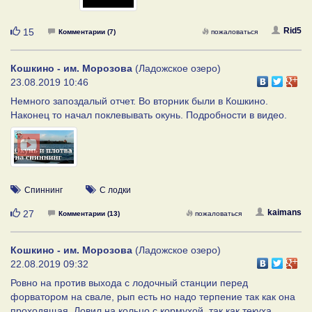
Нравится
Rid5
15
Комментарии (7)
пожаловаться
Кошкино - им. Морозова
(Ладожское озеро)
23.08.2019 10:46
Немного запоздалый отчет. Во вторник были в Кошкино.
Наконец то начал поклевывать окунь. Подробности в видео.
Спиннинг
С лодки
Нравится
kaimans
27
Комментарии (13)
пожаловаться
Кошкино - им. Морозова
(Ладожское озеро)
22.08.2019 09:32
Ровно на против выхода с лодочный станции перед
форватором на свале, рып есть но надо терпение так как она
проходящая. Ловил на кольцо с кормухой, так как текуха