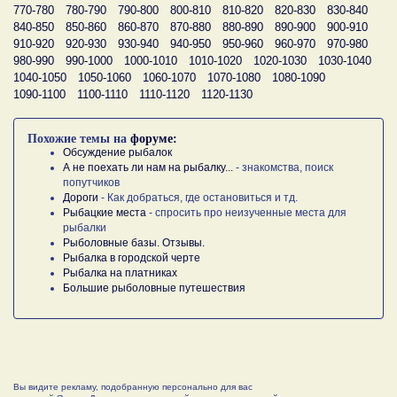
770-780
780-790
790-800
800-810
810-820
820-830
830-840
840-850
850-860
860-870
870-880
880-890
890-900
900-910
910-920
920-930
930-940
940-950
950-960
960-970
970-980
980-990
990-1000
1000-1010
1010-1020
1020-1030
1030-1040
1040-1050
1050-1060
1060-1070
1070-1080
1080-1090
1090-1100
1100-1110
1110-1120
1120-1130
Похожие темы на
форуме:
Обсуждение рыбалок
А не поехать ли нам на рыбалку...
- знакомства, поиск
попутчиков
Дороги
- Как добраться, где остановиться и тд.
Рыбацкие места
- спросить про неизученные места для
рыбалки
Рыболовные базы. Отзывы.
Рыбалка в городской черте
Рыбалка на платниках
Большие рыболовные путешествия
Вы видите рекламу, подобранную персонально для вас