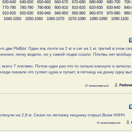
630-640
640-650
650-660
660-670
670-680
680-690
690-700
700-
770-780
780-790
790-800
800-810
810-820
820-830
830-840
840-
910-920
920-930
930-940
940-950
950-960
960-970
970-980
980-
1040-1050
1050-1060
1060-1070
1070-1080
1080-1090
1090-1100
о две РЫБЫ. Один язь почти на 2 кг и сиг на 1 кг, третий в этом се
пиннинг, леску водило, но у самой лодки сошло. Плотвы нет вообще,
 всего 7 плотвин. Потом один раз что-то сильно клюнуло и затихло.
еди сказали что гуляет щука и пугает, в пятницу на донку одну в
Рабочи
пожаловаться
 потянули на 2,8 кг. Сезон по летнему хищнику открыл.Всем НХНЧ
пожаловаться