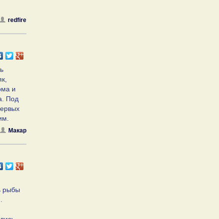
redfire
ь
як,
рма и
а. Под
первых
им.
Макар
ь рыбы
.