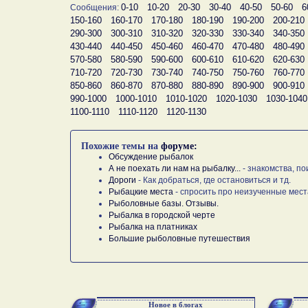
0-10
10-20
20-30
30-40
40-50
50-60
6
Сообщения:
150-160
160-170
170-180
180-190
190-200
200-210
290-300
300-310
310-320
320-330
330-340
340-350
430-440
440-450
450-460
460-470
470-480
480-490
570-580
580-590
590-600
600-610
610-620
620-630
710-720
720-730
730-740
740-750
750-760
760-770
850-860
860-870
870-880
880-890
890-900
900-910
990-1000
1000-1010
1010-1020
1020-1030
1030-1040
1100-1110
1110-1120
1120-1130
Похожие темы на
форуме:
Обсуждение рыбалок
А не поехать ли нам на рыбалку...
- знакомства, по
Дороги
- Как добраться, где остановиться и тд.
Рыбацкие места
- спросить про неизученные мест
Рыболовные базы. Отзывы.
Рыбалка в городской черте
Рыбалка на платниках
Большие рыболовные путешествия
Новое в блогах