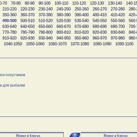
0-70
70-80
80-90
90-100
100-110
110-120
120-130
130-140
140-1
210-220
220-230
230-240
240-250
250-260
260-270
270-280
280-
350-360
360-370
370-380
380-390
390-400
400-410
410-420
420-
490-500
500-510
510-520
520-530
530-540
540-550
550-560
560-
630-640
640-650
650-660
660-670
670-680
680-690
690-700
700-
770-780
780-790
790-800
800-810
810-820
820-830
830-840
840-
910-920
920-930
930-940
940-950
950-960
960-970
970-980
980-
1040-1050
1050-1060
1060-1070
1070-1080
1080-1090
1090-1100
иск попутчиков
а для рыбалки
Новое в блогах
Новое в блогах