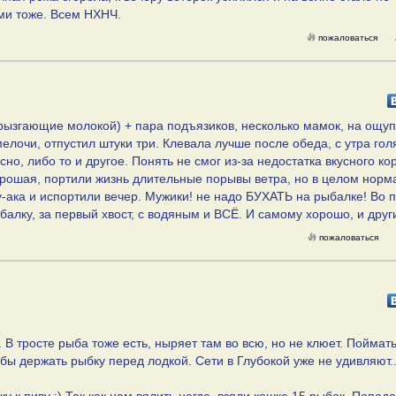
ими тоже. Всем НХНЧ.
пожаловаться
брызгающие молокой) + пара подъязиков, несколько мамок, на ощуп
мелочи, отпустил штуки три. Клевала лучше после обеда, с утра гол
но, либо то и другое. Понять не смог из-за недостатка вкусного ко
хорошая, портили жизнь длительные порывы ветра, но в целом норм
у-ака и испортили вечер. Мужики! не надо БУХАТЬ на рыбалке! Во 
алку, за первый хвост, с водяным и ВСЁ. И самому хорошо, и друг
пожаловаться
 В тросте рыба тоже есть, ныряет там во всю, но не клюет. Поймат
бы держать рыбку перед лодкой. Сети в Глубокой уже не удивляют..