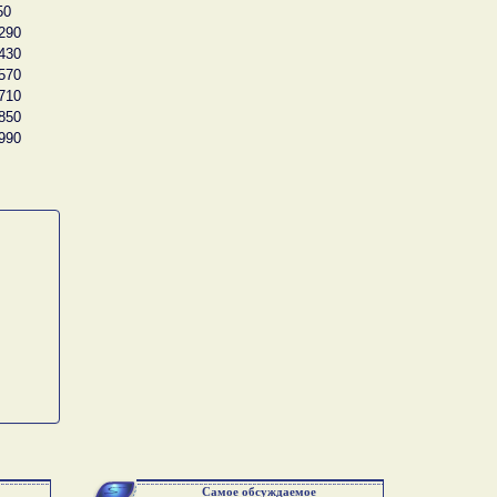
50
290
430
570
710
850
990
Самое обсуждаемое