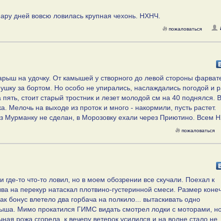
пару дней вовсю ловилась крупная чехонь. НХНЧ.
пожаловаться
парыш на удочку. От камышей у створного до левой стороны фарват
мушку за бортом. Но особо не упирались, наслаждались погодой и 
пять, стоит старый тростник и лезет молодой см на 40 поднялся. 
а. Мелочь на выходе из проток и много - накормили, пусть растет.
ез Мурманку не сделан, в Морозовку ехали через Приютино. Всем 
пожаловаться
 и где-то что-то ловил, но в моем обозрении все скучали. Поехал к
ва на перекур натаскал плотвино-густеринной смеси. Размер коне
ак бонус влетело два горбача на полкило... вытаскивать одно
рыша. Мимо прокатился ГИМС видать смотрел лодки с моторами, но
чная рожа сгорела, к вечеру ветерок усилился и на волне стало не