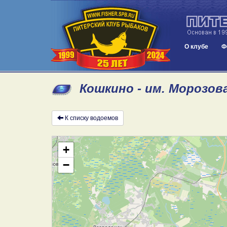
О клубе
Ф
Кошкино - им. Морозова
К списку водоемов
+
−