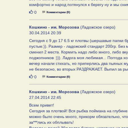
комфортно и народ потянулся к берегу ну и мы сн
Нравится
0
Комментарии (0)
Кошкино - им. Морозова
(Ладожское озеро)
30.04.2014 20:39
Сегодня с 9 до 17 6.5 кг плотвы (шершавые папки 
пустые:)). Размер - ладожский стандарт 200гр. Без 
сменил 2 места. Кормить надо либо много, либо вкус
поджопников :))). Ладога моя любимая... Поггода 
вечер начали стихать, но приперлись два пьяных м
не безопасно, во вторых РАЗДРАЖАЕТ. Выпил за рыб
Нравится
0
Комментарии (0)
Кошкино - им. Морозова
(Ладожское озеро)
27.04.2014 22:45
Всем привет!
Сегодня за плотвой! Вся рыбка поймана на глубине.
можно было очень много, прикорм обязательно, что
за***лись их обплывать!