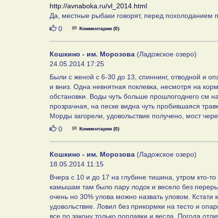
http://avnaboka.ru/vl_2014.html
Да, местные рыбаки говорят, перед похолоданием 
Нравится
0
Комментарии (0)
Кошкино - им. Морозова
(Ладожское озеро)
24.05.2014 17:25
Были с женой с 6-30 до 13, спиннинг, отводной и о
и вниз. Одна невнятная поклевка, несмотря на кор
обстановки. Воды чуть больше прошлогоднего см на 
прозрачная, на песке видна чуть пробившаяся травк
Морды загорели, удовольствие получено, мост чер
Нравится
0
Комментарии (0)
Кошкино - им. Морозова
(Ладожское озеро)
18.05.2014 11:15
Вчера с 10 и до 17 на глубине тишина, утром кто-то
камышам там было пару лодок и весело без переры
очень но 30% улова можно назвать уловом. Кстати к
удовольствие. Ловил без прикормки на тесто и опа
все по закону только поплавки и весла. Погода отли