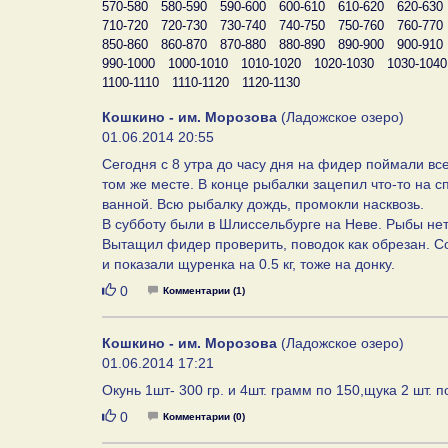
570-580
580-590
590-600
600-610
610-620
620-630
710-720
720-730
730-740
740-750
750-760
760-770
850-860
860-870
870-880
880-890
890-900
900-910
990-1000
1000-1010
1010-1020
1020-1030
1030-1040
1100-1110
1110-1120
1120-1130
Кошкино - им. Морозова
(Ладожское озеро)
01.06.2014 20:55
Сегодня с 8 утра до часу дня на фидер поймали всег
том же месте. В конце рыбалки зацепил что-то на с
ванной. Всю рыбалку дождь, промокли насквозь.
В субботу были в Шлиссельбурге на Неве. Рыбы нет,
Вытащил фидер проверить, поводок как обрезан. Сос
и показали щуренка на 0.5 кг, тоже на донку.
Нравится
0
Комментарии (1)
Кошкино - им. Морозова
(Ладожское озеро)
01.06.2014 17:21
Окунь 1шт- 300 гр. и 4шт. грамм по 150,щука 2 шт.
Нравится
0
Комментарии (0)