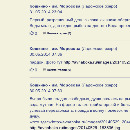
Кошкино - им. Морозова
(Ладожское озеро)
31.05.2014 23:04
Первый, разрешенный день вылова хышника-оберн
Воды мало, дно видно,рыбов на дне-нет.Вода прох
Нравится
0
Комментарии (0)
Кошкино - им. Морозова
(Ладожское озеро)
30.05.2014 07:36
пардон, фото тут
http://avnaboka.ru/images/2014052
Нравится
0
Комментарии (0)
Кошкино - им. Морозова
(Ладожское озеро)
30.05.2014 07:30
Вчера было полдня свободных, душа рвалась на рыба
вода мутная. На фидер только тройка ершей и больш
успевай перезаряжать, правда в волну поклевок не 
душу.
Фото здесь:http://avnaboka.ru/images/20140529_2044
http://avnaboka.ru/images/20140529_183836.jpg