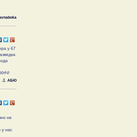
avnaboka
ера у 67
разведка
Вода
НХНЧ!
АБЮ
чно не
 у нас