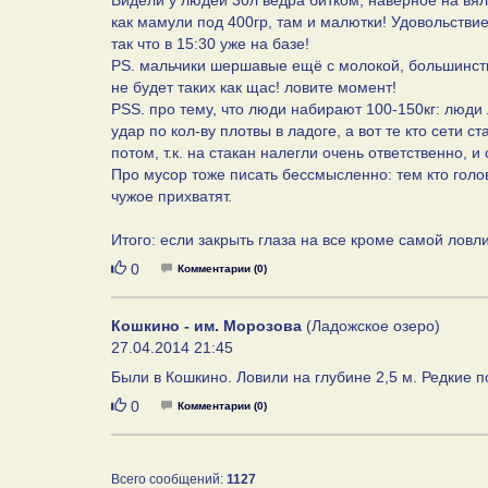
Видели у людей 30л ведра битком, наверное на вялк
как мамули под 400гр, там и малютки! Удовольствие
так что в 15:30 уже на базе!
PS. мальчики шершавые ещё с молокой, большинство
не будет таких как щас! ловите момент!
PSS. про тему, что люди набирают 100-150кг: люди 
удар по кол-ву плотвы в ладоге, а вот те кто сети с
потом, т.к. на стакан налегли очень ответственно, и
Про мусор тоже писать бессмысленно: тем кто голов
чужое прихватят.
Итого: если закрыть глаза на все кроме самой ловл
Нравится
0
Комментарии (0)
Кошкино - им. Морозова
(Ладожское озеро)
27.04.2014 21:45
Были в Кошкино. Ловили на глубине 2,5 м. Редкие п
Нравится
0
Комментарии (0)
Всего сообщений:
1127