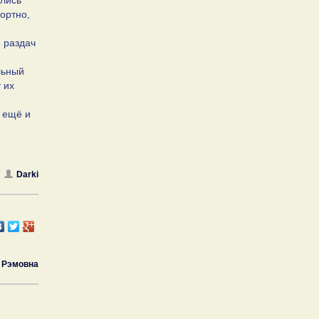
ались
ортно,
 раздач
льный
 их
а ещё и
Darki
Рэмовна