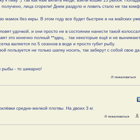
у к пиву :) Так как нам вялить негде, взяли кошке 15 рыбок. Попад
 получено, лица сгорели! Днем раздуло и ловить стало не так комф
 мамок без икры. В этом году все будет быстрее и на майских уже
ловят удочкой, и они просто не в состоянии нанести такой колосса
тавят это конечно полный **здец... так некоторые ещё и не вынимают
 сетка валяется по 5 сезонов в воде и просто губит рыбу.
ой пользуется не только шапку носить, так заберут с собой свое д
и рыбы - то шикарно!
пожаловаться
оклёвки средне-мелкой плотвы. На двоих 3 кг.
пожаловаться