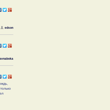
edson
avnaboka
ождь,
 только
вел