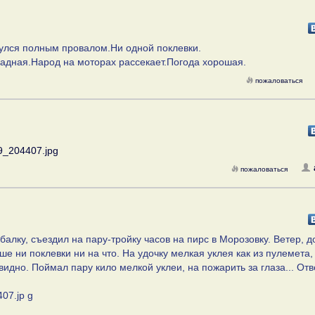
улся полным провалом.Ни одной поклевки.
ладная.Народ на моторах рассекает.Погода хорошая.
пожаловаться
9_204407.jpg
пожаловаться
лку, съездил на пару-тройку часов на пирс в Морозовку. Ветер, д
е ни поклевки ни на что. На удочку мелкая уклея как из пулемета,
видно. Поймал пару кило мелкой уклеи, на пожарить за глаза... От
07.jp g