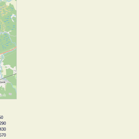
50
290
430
570