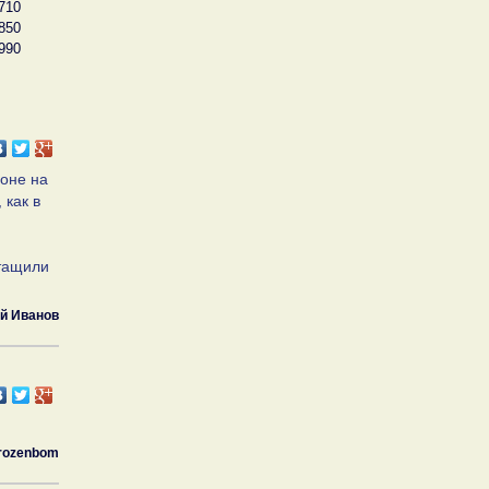
710
850
990
зоне на
 как в
ытащили
й Иванов
rozenbom