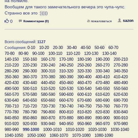
на полкило.
Вообщем для такого замечательного вечера это чупа-чупс.
Странно все это :)))))
Нравится
sazon
0
Комментарии (0)
пожаловаться
Всего сообщений:
1127
0-10
10-20
20-30
30-40
40-50
50-60
60-70
Сообщения:
70-80
80-90
90-100
100-110
110-120
120-130
130-140
140-150
150-160
160-170
170-180
180-190
190-200
200-210
210-220
220-230
230-240
240-250
250-260
260-270
270-280
280-290
290-300
300-310
310-320
320-330
330-340
340-350
350-360
360-370
370-380
380-390
390-400
400-410
410-420
420-430
430-440
440-450
450-460
460-470
470-480
480-490
490-500
500-510
510-520
520-530
530-540
540-550
550-560
560-570
570-580
580-590
590-600
600-610
610-620
620-630
630-640
640-650
650-660
660-670
670-680
680-690
690-700
700-710
710-720
720-730
730-740
740-750
750-760
760-770
770-780
780-790
790-800
800-810
810-820
820-830
830-840
840-850
850-860
860-870
870-880
880-890
890-900
900-910
910-920
920-930
930-940
940-950
950-960
960-970
970-980
980-990
990-1000
1000-1010
1010-1020
1020-1030
1030-1040
1040-1050
1050-1060
1060-1070
1070-1080
1080-1090