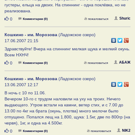
густеры, ельца на двоих. На спиннинг - одна поклёвка, но не
реализована.
Нравится
Shuric
0
Комментарии (0)
пожаловаться
Кошкино - им. Морозова
(Ладожское озеро)
17.06.2007 21:15
Здравствуйте! Вчера на спиннинг мелкая щука и мелкий окунь.
Всем НХНЧ!
Нравится
АБАЖ
0
Комментарии (0)
пожаловаться
Кошкино - им. Морозова
(Ладожское озеро)
13.06.2007 12:17
В ночь с 10 по 11.06.
Вечером 10-го с трудом наловили на уху на троих. Ничего
выдающего. Утром встали на камни, ветер стих, и с 7.00 до
13.00 по 4кг на брата (окунь, плотва) много мелочи было
отпущено. Попался лещ на 1.800, щука: 1.5кг, две по 800гр (на
червя), 1кг, и одна на 4.500кг.
Нравится
NIK2
0
Комментарии (0)
пожаловаться