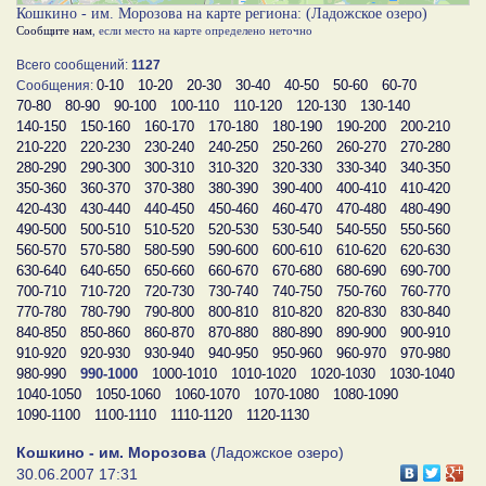
Кошкино - им. Морозова на карте региона: (Ладожское озеро)
Сообщите нам
, если место на карте определено неточно
Всего сообщений:
1127
0-10
10-20
20-30
30-40
40-50
50-60
60-70
Сообщения:
70-80
80-90
90-100
100-110
110-120
120-130
130-140
140-150
150-160
160-170
170-180
180-190
190-200
200-210
210-220
220-230
230-240
240-250
250-260
260-270
270-280
280-290
290-300
300-310
310-320
320-330
330-340
340-350
350-360
360-370
370-380
380-390
390-400
400-410
410-420
420-430
430-440
440-450
450-460
460-470
470-480
480-490
490-500
500-510
510-520
520-530
530-540
540-550
550-560
560-570
570-580
580-590
590-600
600-610
610-620
620-630
630-640
640-650
650-660
660-670
670-680
680-690
690-700
700-710
710-720
720-730
730-740
740-750
750-760
760-770
770-780
780-790
790-800
800-810
810-820
820-830
830-840
840-850
850-860
860-870
870-880
880-890
890-900
900-910
910-920
920-930
930-940
940-950
950-960
960-970
970-980
980-990
990-1000
1000-1010
1010-1020
1020-1030
1030-1040
1040-1050
1050-1060
1060-1070
1070-1080
1080-1090
1090-1100
1100-1110
1110-1120
1120-1130
Кошкино - им. Морозова
(Ладожское озеро)
30.06.2007 17:31