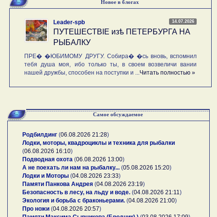
Новое в блогах
14.07.2026
Leader-spb
ПУТЕШЕСТВIE изѣ ПЕТЕРБУРГА НА
РЫБАЛКУ
ПРЕ� �ЮБИМОМУ ДРУГУ. Собира� �сь вновь, вспомнил
тебя душа моя, ибо только ты, в своем возвеличи вании
нашей дружбы, способен на поступки и ...
Читать полностью »
Самое обсуждаемое
Родбилдинг
(
06.08.2026 21:28
)
Лодки, моторы, квадроциклы и техника для рыбалки
(
06.08.2026 16:10
)
Подводная охота
(
06.08.2026 13:00
)
А не поехать ли нам на рыбалку...
(
05.08.2026 15:20
)
Лодки и Моторы
(
04.08.2026 23:33
)
Памяти Панкова Андрея
(
04.08.2026 23:19
)
Безопасность в лесу, на льду и воде.
(
04.08.2026 21:11
)
Экология и борьба с браконьерами.
(
04.08.2026 21:00
)
Про ножи
(
04.08.2026 20:57
)
Памяти Максима Сырникова (Бродник) )
(
03.08.2026 17:09
)