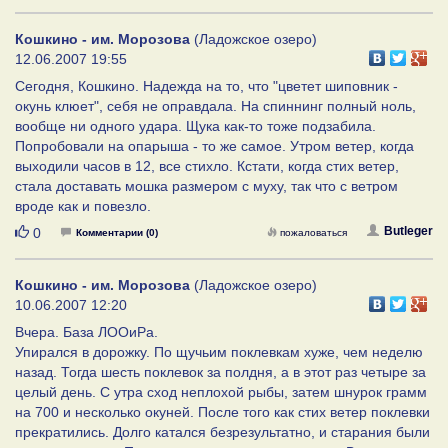
Кошкино - им. Морозова
(Ладожское озеро)
12.06.2007 19:55
Сегодня, Кошкино. Надежда на то, что "цветет шиповник -
окунь клюет", себя не оправдала. На спиннинг полный ноль,
вообще ни одного удара. Щука как-то тоже подзабила.
Попробовали на опарыша - то же самое. Утром ветер, когда
выходили часов в 12, все стихло. Кстати, когда стих ветер,
стала доставать мошка размером с муху, так что с ветром
вроде как и повезло.
Нравится
Butleger
0
Комментарии (0)
пожаловаться
Кошкино - им. Морозова
(Ладожское озеро)
10.06.2007 12:20
Вчера. База ЛООиРа.
Упирался в дорожку. По щучьим поклевкам хуже, чем неделю
назад. Тогда шесть поклевок за полдня, а в этот раз четыре за
целый день. С утра сход неплохой рыбы, затем шнурок грамм
на 700 и несколько окуней. После того как стих ветер поклевки
прекратились. Долго катался безрезультатно, и старания были