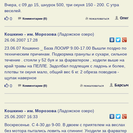
Вчера, с 09 до 15, шнурок 500, три окуня 150 - 200. С утра
веселей.
Нравится
Олег
0
Комментарии (0)
пожаловаться
Кошкино - им. Морозова
(Ладожское озеро)
26.06.2007 17:28
23.06.07 Кошкино _ База ЛООИР 9.00-17.00 Вышли поздно по
техническим причинам. Подкормка гранулы и сухари, сильное
течение . стояли у 52 буя и за фарватером , ходили выше на
край травы на ПЕЛЛЕ. Задолбал подлещик с ладонь и более,
плотвы ти окуня мало, общий вес 6 кг. 2 обреза поводков -
щупак наверное
Нравится
Барсыч
0
Комментарии (0)
пожаловаться
Кошкино - им. Морозова
(Ладожское озеро)
25.06.2007 16:33
Воскресенье. С 4-30 до 9-00. В двоем с приятелем на веслах
без мотора пытались ловить на спининг. Уходили за фарватер