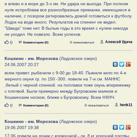
и влево и в море до 3-х км. Ни удара ни выхода. При полном
нуле испробовав все разнообразные приманки, имеющиеся в
наличие, с позором ретировались домой готовиться к футболу.
Лодок на воде много. Результатов на спининг не видел.
"Шведа" тоже нет. В былые годы в это время с нулем никогда
не уходил. Не повезло. Всем успехов.
Нравится
Алексей Удача
0
Комментарии (0)
пожаловаться
Кошкино - им. Морозова
(Ладожское озеро)
24.06.2007 20:27
всем привет. рыбачили с 9-00 до 18-40. Пымали кило по 4-е
мерного окуня гр. по 150 -300. ловили на 7-и см. МАННС
,белый с черной спинкой. на поплавок тоже окунь вперемежку
с плотвой. Были примерно между Бугровским маяком и
Кошкинским носком, ближе к Бугровскому. Всем НХНЧ.
Нравится
henk11
0
Комментарии (0)
пожаловаться
Кошкино - им. Морозова
(Ладожское озеро)
19.06.2007 19:38
17.06 ловили на донки с кормушкой - ок. 8 кг хорошей плотвы,