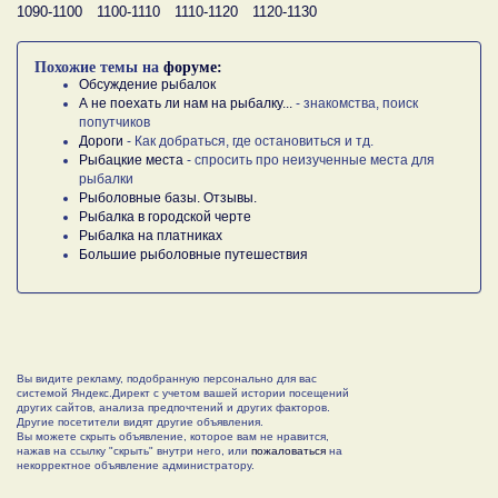
1090-1100
1100-1110
1110-1120
1120-1130
Похожие темы на
форуме:
Обсуждение рыбалок
А не поехать ли нам на рыбалку...
- знакомства, поиск
попутчиков
Дороги
- Как добраться, где остановиться и тд.
Рыбацкие места
- спросить про неизученные места для
рыбалки
Рыболовные базы. Отзывы.
Рыбалка в городской черте
Рыбалка на платниках
Большие рыболовные путешествия
Вы видите рекламу, подобранную персонально для вас
системой Яндекс.Директ с учетом вашей истории посещений
других сайтов, анализа предпочтений и других факторов.
Другие посетители видят другие объявления.
Вы можете скрыть объявление, которое вам не нравится,
нажав на ссылку "скрыть" внутри него, или
пожаловаться
на
некорректное объявление администратору.