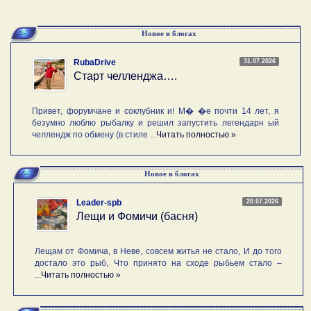
Новое в блогах
31.07.2026
RubaDrive
Старт челленджа….
Привет, форумчане и соклубник и! М� �е почти 14 лет, я
безумно люблю рыбалку и решил запустить легендарн ый
челлендж по обмену (в стиле ...
Читать полностью »
Новое в блогах
20.07.2026
Leader-spb
Лещи и Фомичи (басня)
Лещам от Фомича, в Неве, совсем житья не стало, И до того
достало это рыб, Что принято на сходе рыбьем стало –
...
Читать полностью »