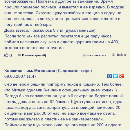
вознаграждены. Поклевка и долгое вываживание. Время
прошло примерно полчаса, и вымотал я ее изрядно. В подсак
она не залезла. Схватил щуку за жабры и втащил в лодку, но
она не осталась в долгу, стала трепыхаться и вонзила мне в
ногу тройник от воблера.
Дома взвесил, оказалось 5,7 кг (думал меньше).
После того как все распутал, покатался еще пару часов,
поймал несколько окушков и одного щуренка грамм на 400,
которого естественно отпустил.
Нравится
baian
0
Комментарии (0)
пожаловаться
Кошкино - им. Морозова
(Ладожское озеро)
09.06.2007 11:47
8-го вечером решили повторить поход в Кошкино. Тем более,
что Митьки сделали 8-е июня официальным днем кошек :)
Погода была великолепная, уже в 6 вечера на Ладоге полный
штиль, дошли опять до 67 бакена. Щука гуляла активно, одна
нахалка под два кило выпрыгнула за пловицей примерно 20
см длины в метрах 30 от нас, но видно все-таки ее съела,
потому как железо и пластик ее не заинтересовали.
Поймали пару щук около кило, одного окуня на 200 и одного