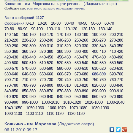
Кошкино - им. Морозова на карте региона: (Ладожское озеро)
Сообщите нам
, если место на карте определено неточно
Всего сообщений:
1127
0-10
10-20
20-30
30-40
40-50
50-60
60-70
Сообщения:
70-80
80-90
90-100
100-110
110-120
120-130
130-140
140-150
150-160
160-170
170-180
180-190
190-200
200-210
210-220
220-230
230-240
240-250
250-260
260-270
270-280
280-290
290-300
300-310
310-320
320-330
330-340
340-350
350-360
360-370
370-380
380-390
390-400
400-410
410-420
420-430
430-440
440-450
450-460
460-470
470-480
480-490
490-500
500-510
510-520
520-530
530-540
540-550
550-560
560-570
570-580
580-590
590-600
600-610
610-620
620-630
630-640
640-650
650-660
660-670
670-680
680-690
690-700
700-710
710-720
720-730
730-740
740-750
750-760
760-770
770-780
780-790
790-800
800-810
810-820
820-830
830-840
840-850
850-860
860-870
870-880
880-890
890-900
900-910
910-920
920-930
930-940
940-950
950-960
960-970
970-980
980-990
990-1000
1000-1010
1010-1020
1020-1030
1030-1040
1040-1050
1050-1060
1060-1070
1070-1080
1080-1090
1090-1100
1100-1110
1110-1120
1120-1130
Кошкино - им. Морозова
(Ладожское озеро)
06.11.2010 09:17