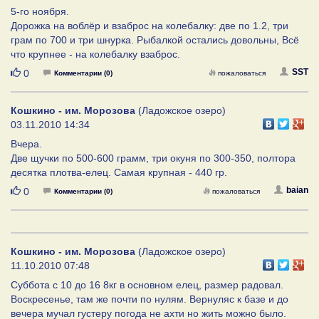
5-го ноября.
Дорожка на воблёр и взаброс на колебалку: две по 1.2, три
грам по 700 и три шнурка. Рыбалкой остались довольны, Всё
что крупнее - на колебалку взаброс.
Нравится
SST
0
Комментарии (0)
пожаловаться
Кошкино - им. Морозова
(Ладожское озеро)
03.11.2010 14:34
Вчера.
Две щучки по 500-600 грамм, три окуня по 300-350, полтора
десятка плотва-елец. Самая крупная - 440 гр.
Нравится
baian
0
Комментарии (0)
пожаловаться
Кошкино - им. Морозова
(Ладожское озеро)
11.10.2010 07:48
Суббота с 10 до 16 8кг в основном елец, размер радовал.
Воскресенье, там же почти по нулям. Вернуляс к базе и до
вечера мучал густеру погода не ахти но жить можно было.