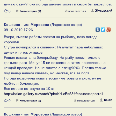
думаю с кем?пока погода шепчет может и сезон бы закрыл бы.
Нравится
Жуковский
0
Комментарии (0)
пожаловаться
Кошкино - им. Морозова
(Ладожское озеро)
09.10.2010 17:26
Вчера, вместо работы поехал на рыбалку, пока погода
хорошая.
С утра поупирался в спиннинг. Результат пара небольших
щучек и пяток окушков.
Решил вставать на белорыбицу. На рыбу попал только с
третьего раза. Минут 15 ни поклевки а затем понеслось, на
каждой проводке. Но не плотва а елец(90%). Плотва только
под вечер начала клевать, но мелкая, вся за борт.
Погода позволяла ловить восьмиметровым махом, ну не
люблю я болонскую.
Все вместе потянуло на 10 кг.
http://baian.gallery.ru/watch?ph=KrI-cEsS8#feature=topscroll
Нравится
baian
0
Комментарии (0)
пожаловаться
Кошкино - им. Морозова
(Ладожское озеро)