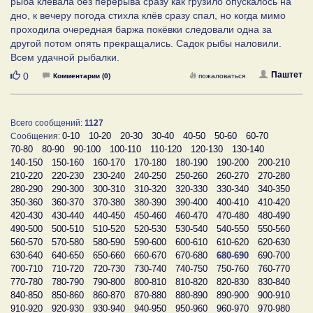
рыба клевала без перерыва сразу как грузило опускалось на
дно, к вечеру погода стихла клёв сразу спал, но когда мимо
проходила очередная баржа покёвки следовали одна за
другой потом опять прекращались. Садок рыбы наловили.
Всем удачной рыбалки.
Нравится
Паштет
0
Комментарии (0)
пожаловаться
Всего сообщений:
1127
0-10
10-20
20-30
30-40
40-50
50-60
60-70
Сообщения:
70-80
80-90
90-100
100-110
110-120
120-130
130-140
140-150
150-160
160-170
170-180
180-190
190-200
200-210
210-220
220-230
230-240
240-250
250-260
260-270
270-280
280-290
290-300
300-310
310-320
320-330
330-340
340-350
350-360
360-370
370-380
380-390
390-400
400-410
410-420
420-430
430-440
440-450
450-460
460-470
470-480
480-490
490-500
500-510
510-520
520-530
530-540
540-550
550-560
560-570
570-580
580-590
590-600
600-610
610-620
620-630
630-640
640-650
650-660
660-670
670-680
680-690
690-700
700-710
710-720
720-730
730-740
740-750
750-760
760-770
770-780
780-790
790-800
800-810
810-820
820-830
830-840
840-850
850-860
860-870
870-880
880-890
890-900
900-910
910-920
920-930
930-940
940-950
950-960
960-970
970-980