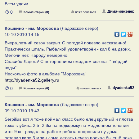
Всем удачи.
Нравится
Дима-инженер
0
Комментарии (0)
пожаловаться
Кошкино - им. Морозова
(Ладожское озеро)
10.10.2010 14:15
Вчера,летний сезон закрыт. С погодой повезло несказанно!
Практически штиль. Рыбалкой удовлетворён - кил 8 на двоих.
Мелочи нет. Народу немеряно.
Спасибо Ладога! С нетерпением ожидаем сезона -"твёрдой
воды".
Несколько фото в альбоме "Морозовка"
http://dyadenka52.gallery.ru
Нравится
dyadenka52
0
Комментарии (0)
пожаловаться
Кошкино - им. Морозова
(Ладожское озеро)
09.10.2010 19:43
Serpilius вот я тоже поймал класс было елец крупный и плотва
тоже глубина 2.5 -2.8м на подкормку на медленном течении
итог 9 кг ..раздал на работе ребята попросили ну дома
оставил кило 3 млин дома делать нечего поехал бы ещё пока