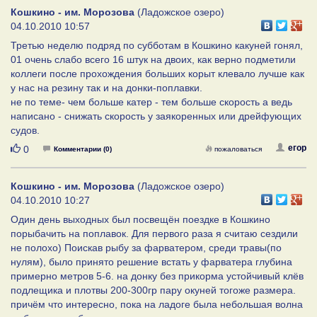
Кошкино - им. Морозова
(Ладожское озеро)
04.10.2010 10:57
Третью неделю подряд по субботам в Кошкино какуней гонял,
01 очень слабо всего 16 штук на двоих, как верно подметили
коллеги после прохождения больших корыт клевало лучше как
у нас на резину так и на донки-поплавки.
не по теме- чем больше катер - тем больше скорость а ведь
написано - снижать скорость у заякоренных или дрейфующих
судов.
Нравится
егор
0
Комментарии (0)
пожаловаться
Кошкино - им. Морозова
(Ладожское озеро)
04.10.2010 10:27
Один день выходных был посвещён поездке в Кошкино
порыбачить на поплавок. Для первого раза я считаю сездили
не полохо) Поискав рыбу за фарватером, среди травы(по
нулям), было принято решение встать у фарватера глубина
примерно метров 5-6. на донку без прикорма устойчивый клёв
подлещика и плотвы 200-300гр пару окуней тогоже размера.
причём что интересно, пока на ладоге была небольшая волна