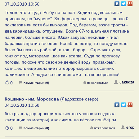
07.10.2010 19:56
Только что оттуда. Рыбу не нашел. Ходил под весельным
приводом, на "мурене". За форватером в травище - ровно 0
поклевок или хотя бы выходов. Под берегом, возле тросты -
два карандашика, отпущены. Возле 67-го шальная плотвина
на червя, больше никого. Южак задувал нехилый - гнал
барашков против течения. Еслиб не ветер, то погоду можно
было бы назвать райской, а так - брррр... Стреляют уток,
гоняют под моторами...все как всегда. Судя по прогнозу
погоды, похоже что сезон жиденькой воды призакрыл,
хотя...есть еще желание потерроризировать осенних
налимчиков. А лодки со спиннингами - на консервацию!
Нравится
Jakudza
0
Комментарии (0)
пожаловаться
Кошкино - им. Морозова
(Ладожское озеро)
04.10.2010 10:58
был рыпнадзор проверял какчество уловов и выдавал
квитанции за моторы( я как чуял- на вёслах пошёл) гы
Нравится
егор
0
Комментарии (0)
пожаловаться