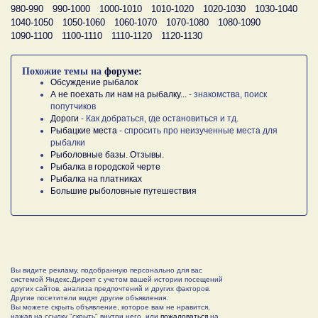
980-990
990-1000
1000-1010
1010-1020
1020-1030
1030-1040
1040-1050
1050-1060
1060-1070
1070-1080
1080-1090
1090-1100
1100-1110
1110-1120
1120-1130
Похожие темы на
форуме:
Обсуждение рыбалок
А не поехать ли нам на рыбалку...
- знакомства, поиск
попутчиков
Дороги
- Как добраться, где остановиться и тд.
Рыбацкие места
- спросить про неизученные места для
рыбалки
Рыболовные базы. Отзывы.
Рыбалка в городской черте
Рыбалка на платниках
Большие рыболовные путешествия
Вы видите рекламу, подобранную персонально для вас
системой Яндекс.Директ с учетом вашей истории посещений
других сайтов, анализа предпочтений и других факторов.
Другие посетители видят другие объявления.
Вы можете скрыть объявление, которое вам не нравится,
нажав на ссылку "скрыть" внутри него, или
пожаловаться
на