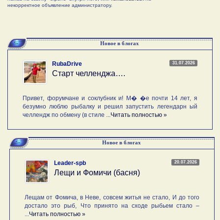
некорректное объявление администратору.
Новое в блогах
31.07.2026
RubaDrive
Старт челленджа….
Привет, форумчане и соклубник и! М� �е почти 14 лет, я
безумно люблю рыбалку и решил запустить легендарн ый
челлендж по обмену (в стиле ...
Читать полностью »
Новое в блогах
20.07.2026
Leader-spb
Лещи и Фомичи (басня)
Лещам от Фомича, в Неве, совсем житья не стало, И до того
достало это рыб, Что принято на сходе рыбьем стало –
...
Читать полностью »