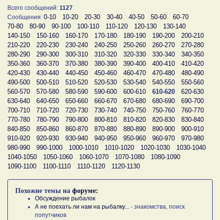
Всего сообщений:
1127
0-10
10-20
20-30
30-40
40-50
50-60
60-70
Сообщения:
70-80
80-90
90-100
100-110
110-120
120-130
130-140
140-150
150-160
160-170
170-180
180-190
190-200
200-210
210-220
220-230
230-240
240-250
250-260
260-270
270-280
280-290
290-300
300-310
310-320
320-330
330-340
340-350
350-360
360-370
370-380
380-390
390-400
400-410
410-420
420-430
430-440
440-450
450-460
460-470
470-480
480-490
490-500
500-510
510-520
520-530
530-540
540-550
550-560
560-570
570-580
580-590
590-600
600-610
610-620
620-630
630-640
640-650
650-660
660-670
670-680
680-690
690-700
700-710
710-720
720-730
730-740
740-750
750-760
760-770
770-780
780-790
790-800
800-810
810-820
820-830
830-840
840-850
850-860
860-870
870-880
880-890
890-900
900-910
910-920
920-930
930-940
940-950
950-960
960-970
970-980
980-990
990-1000
1000-1010
1010-1020
1020-1030
1030-1040
1040-1050
1050-1060
1060-1070
1070-1080
1080-1090
1090-1100
1100-1110
1110-1120
1120-1130
Похожие темы на
форуме:
Обсуждение рыбалок
А не поехать ли нам на рыбалку...
- знакомства, поиск
попутчиков