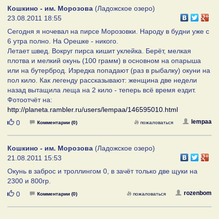
Кошкино - им. Морозова
(Ладожское озеро)
23.08.2011 18:55
Сегодня я ночевал на пирсе Морозовки. Народу в будни уже с
6 утра полно. На Орешке - никого.
Летает швед. Вокруг пирса кишит уклейка. Берёт, мелкая
плотва и мелкий окунь (100 грамм) в основном на опарыша
или на бутерброд. Изредка попадают (раз в рыбалку) окуни на
пол кило. Как легенду рассказывают: женщина две недели
назад вытащила леща на 2 кило - теперь всё время ездит.
Фотоотчёт на:
http://planeta.rambler.ru/users/lempaa/146595010.html
Нравится
lempaa
0
Комментарии (0)
пожаловаться
Кошкино - им. Морозова
(Ладожское озеро)
21.08.2011 15:53
Окунь в заброс и троллингом 0, в зачёт только две щуки на
2300 и 800гр.
Нравится
rozenbom
0
Комментарии (0)
пожаловаться