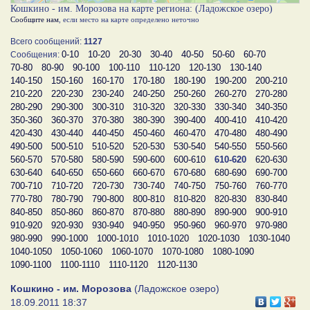
Кошкино - им. Морозова на карте региона: (Ладожское озеро)
Сообщите нам
, если место на карте определено неточно
Всего сообщений:
1127
0-10
10-20
20-30
30-40
40-50
50-60
60-70
Сообщения:
70-80
80-90
90-100
100-110
110-120
120-130
130-140
140-150
150-160
160-170
170-180
180-190
190-200
200-210
210-220
220-230
230-240
240-250
250-260
260-270
270-280
280-290
290-300
300-310
310-320
320-330
330-340
340-350
350-360
360-370
370-380
380-390
390-400
400-410
410-420
420-430
430-440
440-450
450-460
460-470
470-480
480-490
490-500
500-510
510-520
520-530
530-540
540-550
550-560
560-570
570-580
580-590
590-600
600-610
610-620
620-630
630-640
640-650
650-660
660-670
670-680
680-690
690-700
700-710
710-720
720-730
730-740
740-750
750-760
760-770
770-780
780-790
790-800
800-810
810-820
820-830
830-840
840-850
850-860
860-870
870-880
880-890
890-900
900-910
910-920
920-930
930-940
940-950
950-960
960-970
970-980
980-990
990-1000
1000-1010
1010-1020
1020-1030
1030-1040
1040-1050
1050-1060
1060-1070
1070-1080
1080-1090
1090-1100
1100-1110
1110-1120
1120-1130
Кошкино - им. Морозова
(Ладожское озеро)
18.09.2011 18:37