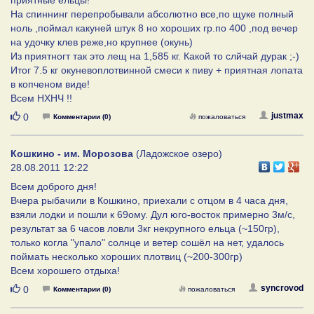
На спиннинг перепробывали абсолютно все,по щуке полный
ноль ,поймал какуней штук 8 но хороших гр.по 400 ,под вечер
на удочку клев реже,но крупнее (окунь)
Из приятногт так это лещ на 1,585 кг. Какой то слйчай дурак ;-)
Итог 7.5 кг окуневоплотвинной смеси к пиву + приятная лопата
в копченом виде!
Всем НХНЧ !!
Нравится
justmax
0
Комментарии (0)
пожаловаться
Кошкино - им. Морозова
(Ладожское озеро)
28.08.2011 12:22
Всем доброго дня!
Вчера рыбачили в Кошкино, приехали с отцом в 4 часа дня,
взяли лодки и пошли к 69ому. Дул юго-восток примерно 3м/с,
результат за 6 часов ловли 3кг некрупного ельца (~150гр),
только когла "упало" солнце и ветер сошёл на нет, удалось
поймать несколько хороших плотвиц (~200-300гр)
Всем хорошего отдыха!
Нравится
syncrovod
0
Комментарии (0)
пожаловаться