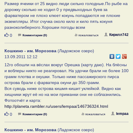
Размер ячеики от 25 видно люди сильно голодные.По рыбе на
дорожку сколько не ходил 0 у предвыходных буев за
фарватером не плохо клюет кокунь попадаются не плохие
экземпляры. Итог счучка около кило и кило пять кокуня
разноколиберного.Хорошеи погоды всем
Нравится
Кирилл742
0
Комментарии (0)
пожаловаться
Кошкино - им. Морозова
(Ладожское озеро)
13.09.2011 12:12
12го обошли на вёслах вокруг Орешка (карту даю). На блёсны
и воблеры никто не реагировал. На удочки брали не более 100
грамм плотва и окушки. Только ниже пассажирского пирса
острова брали с фарватера окуни до 350 грамм.
Вся суводь ниже острова кишмя-кишит уклейкой. Видно как
хищники жрут её но на мои приманки они не соблазнились.
Фотоотчёт и карта:
http://planeta.rambler.ru/users/lempaa/146736324.html
Нравится
lempaa
0
Комментарии (0)
пожаловаться
Кошкино - им. Морозова
(Ладожское озеро)