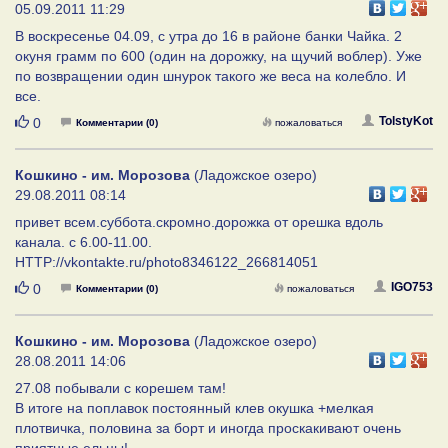
05.09.2011 11:29
В воскресенье 04.09, с утра до 16 в районе банки Чайка. 2
окуня грамм по 600 (один на дорожку, на щучий воблер). Уже
по возвращении один шнурок такого же веса на колебло. И
все.
Нравится
TolstyKot
0
Комментарии (0)
пожаловаться
Кошкино - им. Морозова
(Ладожское озеро)
29.08.2011 08:14
привет всем.суббота.скромно.дорожка от орешка вдоль
канала. с 6.00-11.00.
HTTP://vkontakte.ru/photo8346122_266814051
Нравится
IGO753
0
Комментарии (0)
пожаловаться
Кошкино - им. Морозова
(Ладожское озеро)
28.08.2011 14:06
27.08 побывали с корешем там!
В итоге на поплавок постоянный клев окушка +мелкая
плотвичка, половина за борт и иногда проскакивают очень
приятные ельцы!