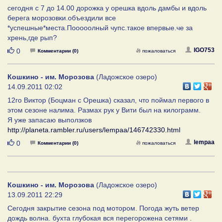
сегодня с 7 до 14.00 дорожка у орешка вдоль дамбы и вдоль
берега морозовки.объездили все
*успешные*места.Пооооолный чупс.такое впервые.че за
хрень,где рып?
Нравится
IGO753
0
Комментарии (0)
пожаловаться
Кошкино - им. Морозова
(Ладожское озеро)
14.09.2011 02:02
12го Виктор (Боцман с Орешка) сказал, что поймал первого в
этом сезоне налима. Размах рук у Вити был на килограмм.
Я уже запасаю выползков
http://planeta.rambler.ru/users/lempaa/146742330.html
Нравится
lempaa
0
Комментарии (0)
пожаловаться
Кошкино - им. Морозова
(Ладожское озеро)
13.09.2011 22:29
Сегодня закрытие сезона под мотором. Погода жуть ветер
дождь волна. бухта глубокая вся перегорожена сетями .