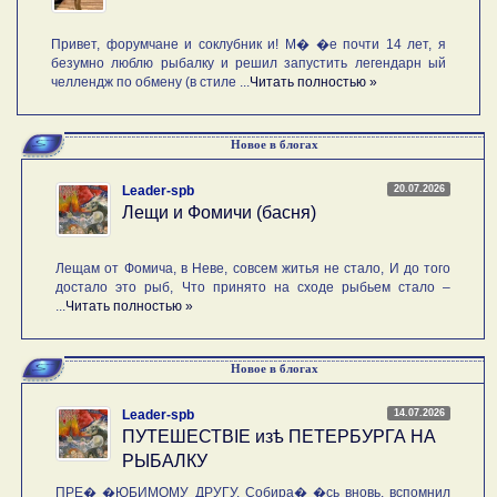
Привет, форумчане и соклубник и! М� �е почти 14 лет, я
безумно люблю рыбалку и решил запустить легендарн ый
челлендж по обмену (в стиле ...
Читать полностью »
Новое в блогах
20.07.2026
Leader-spb
Лещи и Фомичи (басня)
Лещам от Фомича, в Неве, совсем житья не стало, И до того
достало это рыб, Что принято на сходе рыбьем стало –
...
Читать полностью »
Новое в блогах
14.07.2026
Leader-spb
ПУТЕШЕСТВIE изѣ ПЕТЕРБУРГА НА
РЫБАЛКУ
ПРЕ� �ЮБИМОМУ ДРУГУ. Собира� �сь вновь, вспомнил