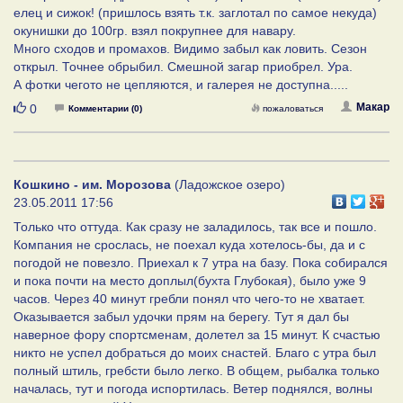
елец и сижок! (пришлось взять т.к. заглотал по самое некуда)
окунишки до 100гр. взял покрупнее для навару.
Много сходов и промахов. Видимо забыл как ловить. Сезон
открыл. Точнее обрыбил. Смешной загар приобрел. Ура.
А фотки чегото не цепляются, и галерея не доступна.....
Нравится
Макар
0
Комментарии (0)
пожаловаться
Кошкино - им. Морозова
(Ладожское озеро)
23.05.2011 17:56
Только что оттуда. Как сразу не заладилось, так все и пошло.
Компания не срослась, не поехал куда хотелось-бы, да и с
погодой не повезло. Приехал к 7 утра на базу. Пока собирался
и пока почти на место доплыл(бухта Глубокая), было уже 9
часов. Через 40 минут гребли понял что чего-то не хватает.
Оказывается забыл удочки прям на берегу. Тут я дал бы
наверное фору спортсменам, долетел за 15 минут. К счастью
никто не успел добраться до моих снастей. Благо с утра был
полный штиль, гребсти было легко. В общем, рыбалка только
началась, тут и погода испортилась. Ветер поднялся, волны