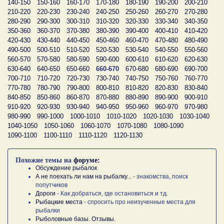
140-150
150-160
160-170
170-180
180-190
190-200
200-210
210-220
220-230
230-240
240-250
250-260
260-270
270-280
280-290
290-300
300-310
310-320
320-330
330-340
340-350
350-360
360-370
370-380
380-390
390-400
400-410
410-420
420-430
430-440
440-450
450-460
460-470
470-480
480-490
490-500
500-510
510-520
520-530
530-540
540-550
550-560
560-570
570-580
580-590
590-600
600-610
610-620
620-630
630-640
640-650
650-660
660-670
670-680
680-690
690-700
700-710
710-720
720-730
730-740
740-750
750-760
760-770
770-780
780-790
790-800
800-810
810-820
820-830
830-840
840-850
850-860
860-870
870-880
880-890
890-900
900-910
910-920
920-930
930-940
940-950
950-960
960-970
970-980
980-990
990-1000
1000-1010
1010-1020
1020-1030
1030-1040
1040-1050
1050-1060
1060-1070
1070-1080
1080-1090
1090-1100
1100-1110
1110-1120
1120-1130
Похожие темы на
форуме:
Обсуждение рыбалок
А не поехать ли нам на рыбалку...
- знакомства, поиск
попутчиков
Дороги
- Как добраться, где остановиться и тд.
Рыбацкие места
- спросить про неизученные места для
рыбалки
Рыболовные базы. Отзывы.