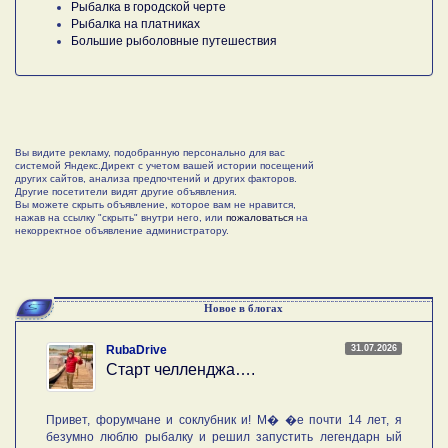
Рыбалка в городской черте
Рыбалка на платниках
Большие рыболовные путешествия
Вы видите рекламу, подобранную персонально для вас
системой Яндекс.Директ с учетом вашей истории посещений
других сайтов, анализа предпочтений и других факторов.
Другие посетители видят другие объявления.
Вы можете скрыть объявление, которое вам не нравится,
нажав на ссылку "скрыть" внутри него, или
пожаловаться
на
некорректное объявление администратору.
Новое в блогах
31.07.2026
RubaDrive
Старт челленджа….
Привет, форумчане и соклубник и! М� �е почти 14 лет, я
безумно люблю рыбалку и решил запустить легендарн ый