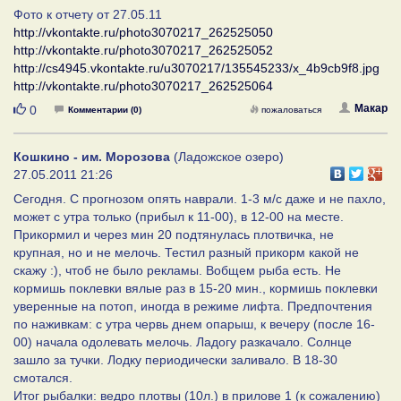
Фото к отчету от 27.05.11
http://vkontakte.ru/photo3070217_262525050
http://vkontakte.ru/photo3070217_262525052
http://cs4945.vkontakte.ru/u3070217/135545233/x_4b9cb9f8.jpg
http://vkontakte.ru/photo3070217_262525064
Нравится
Макар
0
Комментарии (0)
пожаловаться
Кошкино - им. Морозова
(Ладожское озеро)
27.05.2011 21:26
Сегодня. С прогнозом опять наврали. 1-3 м/с даже и не пахло,
может с утра только (прибыл к 11-00), в 12-00 на месте.
Прикормил и через мин 20 подтянулась плотвичка, не
крупная, но и не мелочь. Тестил разный прикорм какой не
скажу :), чтоб не было рекламы. Вобщем рыба есть. Не
кормишь поклевки вялые раз в 15-20 мин., кормишь поклевки
уверенные на потоп, иногда в режиме лифта. Предпочтения
по наживкам: с утра червь днем опарыш, к вечеру (после 16-
00) начала одолевать мелочь. Ладогу разкачало. Солнце
зашло за тучки. Лодку периодически заливало. В 18-30
смотался.
Итог рыбалки: ведро плотвы (10л.) в прилове 1 (к сожалению)