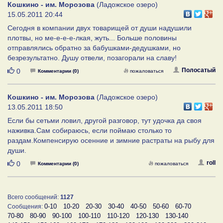
Кошкино - им. Морозова
(Ладожское озеро)
15.05.2011 20:44
Сегодня в компании двух товарищей от души надушили
плотвы, но ме-е-е-е-лкая, жуть... Больше половины
отправлялись обратно за бабушками-дедушками, но
безрезультатно. Душу отвели, позагорали на славу!
Нравится
Полосатый
0
Комментарии (0)
пожаловаться
Кошкино - им. Морозова
(Ладожское озеро)
13.05.2011 18:50
Если бы сетьми ловил, другой разговор, тут удочка да своя
наживка.Сам собираюсь, если поймаю столько то
раздам.Компенсирую осенние и зимние растраты на рыбу для
души.
Нравится
roll
0
Комментарии (0)
пожаловаться
Всего сообщений:
1127
0-10
10-20
20-30
30-40
40-50
50-60
60-70
Сообщения:
70-80
80-90
90-100
100-110
110-120
120-130
130-140