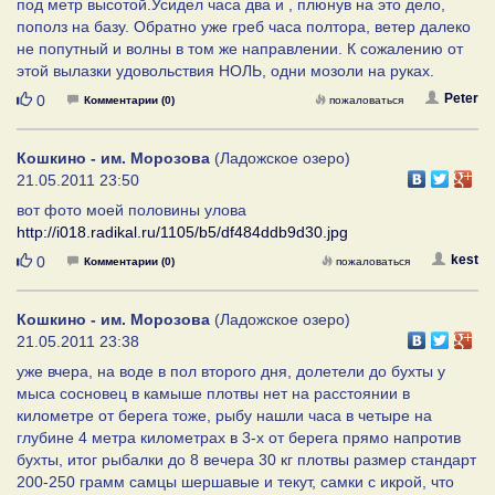
под метр высотой.Усидел часа два и , плюнув на это дело,
пополз на базу. Обратно уже греб часа полтора, ветер далеко
не попутный и волны в том же направлении. К сожалению от
этой вылазки удовольствия НОЛЬ, одни мозоли на руках.
Нравится
Peter
0
Комментарии (0)
пожаловаться
Кошкино - им. Морозова
(Ладожское озеро)
21.05.2011 23:50
вот фото моей половины улова
http://i018.radikal.ru/1105/b5/df484ddb9d30.jpg
Нравится
kest
0
Комментарии (0)
пожаловаться
Кошкино - им. Морозова
(Ладожское озеро)
21.05.2011 23:38
уже вчера, на воде в пол второго дня, долетели до бухты у
мыса сосновец в камыше плотвы нет на расстоянии в
километре от берега тоже, рыбу нашли часа в четыре на
глубине 4 метра километрах в 3-х от берега прямо напротив
бухты, итог рыбалки до 8 вечера 30 кг плотвы размер стандарт
200-250 грамм самцы шершавые и текут, самки с икрой, что