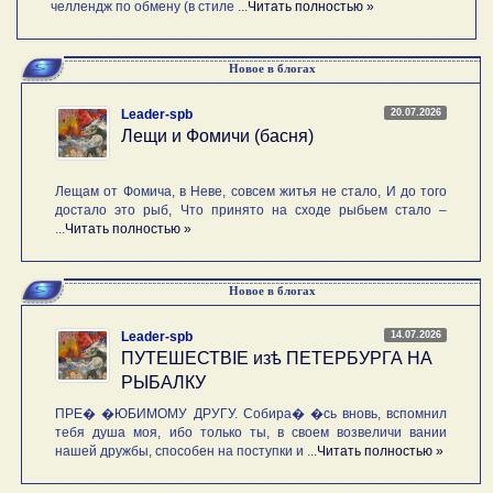
челлендж по обмену (в стиле ...
Читать полностью »
Новое в блогах
20.07.2026
Leader-spb
Лещи и Фомичи (басня)
Лещам от Фомича, в Неве, совсем житья не стало, И до того
достало это рыб, Что принято на сходе рыбьем стало –
...
Читать полностью »
Новое в блогах
14.07.2026
Leader-spb
ПУТЕШЕСТВIE изѣ ПЕТЕРБУРГА НА
РЫБАЛКУ
ПРЕ� �ЮБИМОМУ ДРУГУ. Собира� �сь вновь, вспомнил
тебя душа моя, ибо только ты, в своем возвеличи вании
нашей дружбы, способен на поступки и ...
Читать полностью »