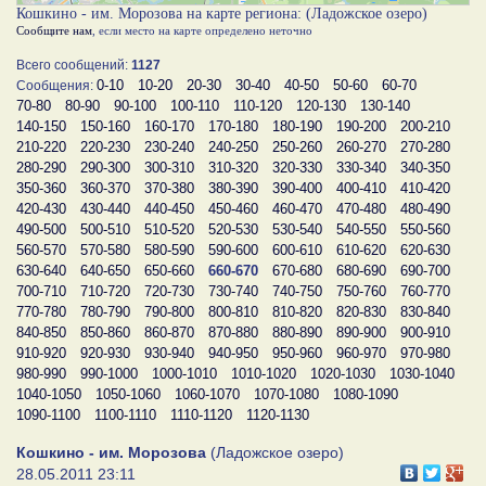
Кошкино - им. Морозова на карте региона: (Ладожское озеро)
Сообщите нам
, если место на карте определено неточно
Всего сообщений:
1127
0-10
10-20
20-30
30-40
40-50
50-60
60-70
Сообщения:
70-80
80-90
90-100
100-110
110-120
120-130
130-140
140-150
150-160
160-170
170-180
180-190
190-200
200-210
210-220
220-230
230-240
240-250
250-260
260-270
270-280
280-290
290-300
300-310
310-320
320-330
330-340
340-350
350-360
360-370
370-380
380-390
390-400
400-410
410-420
420-430
430-440
440-450
450-460
460-470
470-480
480-490
490-500
500-510
510-520
520-530
530-540
540-550
550-560
560-570
570-580
580-590
590-600
600-610
610-620
620-630
630-640
640-650
650-660
660-670
670-680
680-690
690-700
700-710
710-720
720-730
730-740
740-750
750-760
760-770
770-780
780-790
790-800
800-810
810-820
820-830
830-840
840-850
850-860
860-870
870-880
880-890
890-900
900-910
910-920
920-930
930-940
940-950
950-960
960-970
970-980
980-990
990-1000
1000-1010
1010-1020
1020-1030
1030-1040
1040-1050
1050-1060
1060-1070
1070-1080
1080-1090
1090-1100
1100-1110
1110-1120
1120-1130
Кошкино - им. Морозова
(Ладожское озеро)
28.05.2011 23:11