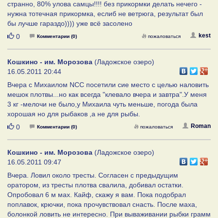
странно, 80% улова самцы!!!! без прикормки делать нечего -
нужна тотечная прикормка, еслиб не ветрюга, результат был
бы лучше гараздо)))) уже всё засолено
Нравится
kest
0
Комментарии (0)
пожаловаться
Кошкино - им. Морозова
(Ладожское озеро)
16.05.2011 20:44
Вчера с Михаилом NCC посетили сие место с целью наловить
мешок плотвы...но как всегда "клевало вчера и завтра".У меня
3 кг -мелочи не было,у Михаила чуть меньше, погода была
хорошая но для рыбаков ,а не для рыбы.
Нравится
Roman
0
Комментарии (0)
пожаловаться
Кошкино - им. Морозова
(Ладожское озеро)
16.05.2011 09:47
Вчера. Ловил около тресты. Согласен с предыдущим
оратором, из тресты плотва свалила, добивал остатки.
Опробовал 6 м мах. Кайф, скажу я вам. Пока подобрал
поплавок, крючки, пока прочувствовал снасть. После маха,
болонкой ловить не интересно. При вываживании рыбки грамм