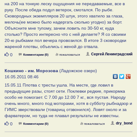
на 200 на тонкую леску ощущения не передаваемые, все в
руку. После обеда подул ветерок, смотался. По рыбе.
Сковородных экземпляров 20 штук, этого хватило за глаза,
мелочь(ее можно было надергать сколько угодно) за борт.
Объясните мне тупому, зачем ловить по 30-50 кг, куда
столько? Просто интересно что с ней делаете? Я со своими
20-ю рыбками пол вечера провозился. В итоге 3 сковородки
жареной плотвы, объелись с женой до отвала.
Нравится
Сергей Ленинградский
0
Комментарии (0)
пожаловаться
Кошкино - им. Морозова
(Ладожское озеро)
16.05.2011 08:46
15.05.11 Плотва с тресты ушла. На месте, где ловил в
предыдущие разы, стоят сети. Поклевки редкие, прикормка
особо не помогает. С 7.00 до 12.00 7 кг., вся пустая. Народу
очень много, много под моторами, хотя в субботу рыбнадзор и
ГИМС зверствовали (товарищ отзвонился). Ловят около и за
фарватером, но туда не плавал результаты не известны.
Нравится
dry_bond
0
Комментарии (0)
пожаловаться