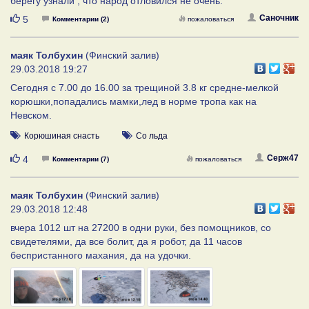
берегу узнали , что народ отловился не очень.
Нравится
Саночник
5
Комментарии (2)
пожаловаться
маяк Толбухин
(Финский залив)
29.03.2018 19:27
Сегодня с 7.00 до 16.00 за трещиной 3.8 кг средне-мелкой
корюшки,попадались мамки,лед в норме тропа как на
Невском.
Корюшиная снасть
Со льда
Нравится
Серж47
4
Комментарии (7)
пожаловаться
маяк Толбухин
(Финский залив)
29.03.2018 12:48
вчера 1012 шт на 27200 в одни руки, без помощников, со
свидетелями, да все болит, да я робот, да 11 часов
беспристанного махания, да на удочки.