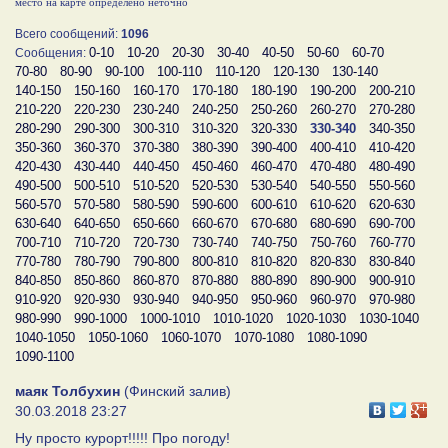
место на карте определено неточно
Всего сообщений:
1096
0-10
10-20
20-30
30-40
40-50
50-60
60-70
Сообщения:
70-80
80-90
90-100
100-110
110-120
120-130
130-140
140-150
150-160
160-170
170-180
180-190
190-200
200-210
210-220
220-230
230-240
240-250
250-260
260-270
270-280
280-290
290-300
300-310
310-320
320-330
330-340
340-350
350-360
360-370
370-380
380-390
390-400
400-410
410-420
420-430
430-440
440-450
450-460
460-470
470-480
480-490
490-500
500-510
510-520
520-530
530-540
540-550
550-560
560-570
570-580
580-590
590-600
600-610
610-620
620-630
630-640
640-650
650-660
660-670
670-680
680-690
690-700
700-710
710-720
720-730
730-740
740-750
750-760
760-770
770-780
780-790
790-800
800-810
810-820
820-830
830-840
840-850
850-860
860-870
870-880
880-890
890-900
900-910
910-920
920-930
930-940
940-950
950-960
960-970
970-980
980-990
990-1000
1000-1010
1010-1020
1020-1030
1030-1040
1040-1050
1050-1060
1060-1070
1070-1080
1080-1090
1090-1100
маяк Толбухин
(Финский залив)
30.03.2018 23:27
Ну просто курорт!!!!! Про погоду!