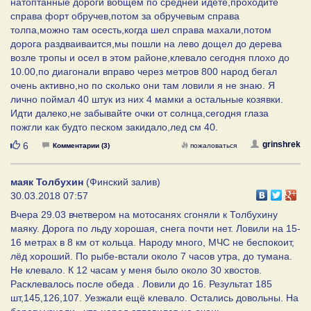
натоптанные дороги вобщем по средней идете,проходите
справа форт обручев,потом за обручевым справа
толпа,можно там осесть,когда шел справа махали,потом
дорога раздваиваится,мы пошли на лево дощел до дерева
возле тропы и осел в этом районе,клевало сегодня плохо до
10.00,по диагонали вправо через метров 800 народ бегал
очень активно,но по сколько они там ловили я не знаю. Я
лично поймал 40 штук из них 4 мамки а остальные козявки.
Идти далеко,не забывайте очки от солнца,сегодня глаза
пожгли как будто песком закидало,лед см 40.
Нравится
grinshrek
6
Комментарии (3)
пожаловаться
маяк Толбухин
(Финский залив)
30.03.2018 07:57
Вчера 29.03 вчетвером на мотосанях сгоняли к Толбухину
маяку. Дорога по льду хорошая, снега почти нет. Ловили на 15-
16 метрах в 8 км от кольца. Народу много, МЧС не беспокоит,
лёд хороший. По рыбе-встали около 7 часов утра, до тумана.
Не клевало. К 12 часам у меня было около 30 хвостов.
Расклевалось после обеда . Ловили до 16. Результат 185
шт,145,126,107. Уезжали ещё клевало. Остались довольны. На