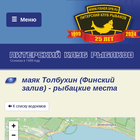
Меню:
Меню
маяк Толбухин (Финский
залив) - рыбацкие места
К списку водоемов
+
−