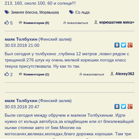
213, 160, около 100, 60 и солнце!!!
Зимняя блесна
,
Мормышка
Со льда
Нравится
корюшатник миха=
5
Комментарии (0)
пожаловаться
маяк Толбухин
(Финский залив)
30.03.2018 21:00
Был сегодня у толбухино ,глубина 12 метров ,ловил рядом с
трещиной.276 штук ну очень мелкой корюшки.погода класс
текуха присутствовала. Ну как то так.
Нравится
Alexey362
2
Комментарии (1)
пожаловаться
маяк Толбухин
(Финский залив)
30.03.2018 20:47
Были сегодня между обручем и маяком Толбухиным. Идти
нужно от кольца автобуса,за кладбищем или от близлежайщей
нычки стоянки авто от 5км.Многие на
мотосанях,великах,мопедах,благо дорожка хорошая. Там три