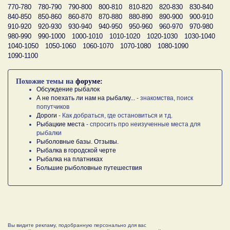
770-780
780-790
790-800
800-810
810-820
820-830
830-840
840-850
850-860
860-870
870-880
880-890
890-900
900-910
910-920
920-930
930-940
940-950
950-960
960-970
970-980
980-990
990-1000
1000-1010
1010-1020
1020-1030
1030-1040
1040-1050
1050-1060
1060-1070
1070-1080
1080-1090
1090-1100
Похожие темы на
форуме:
Обсуждение рыбалок
А не поехать ли нам на рыбалку...
- знакомства, поиск
попутчиков
Дороги
- Как добраться, где остановиться и тд.
Рыбацкие места
- спросить про неизученные места для
рыбалки
Рыболовные базы. Отзывы.
Рыбалка в городской черте
Рыбалка на платниках
Большие рыболовные путешествия
Вы видите рекламу, подобранную персонально для вас