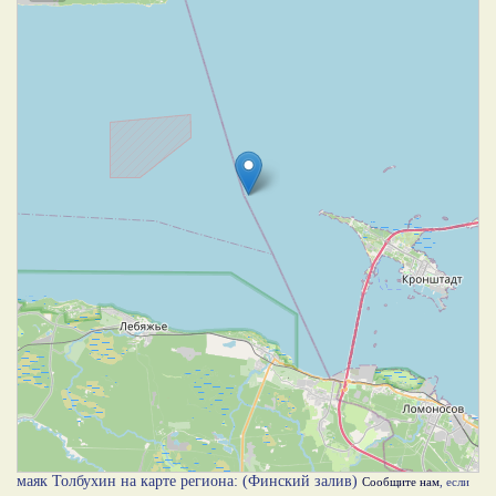
маяк Толбухин на карте региона: (Финский залив)
Сообщите нам
, если