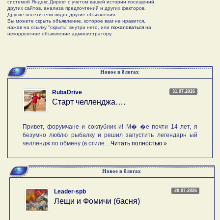
системой Яндекс.Директ с учетом вашей истории посещений
других сайтов, анализа предпочтений и других факторов.
Другие посетители видят другие объявления.
Вы можете скрыть объявление, которое вам не нравится,
нажав на ссылку "скрыть" внутри него, или
пожаловаться
на
некорректное объявление администратору.
Новое в блогах
31.07.2026
RubaDrive
Старт челленджа….
Привет, форумчане и соклубник и! М� �е почти 14 лет, я
безумно люблю рыбалку и решил запустить легендарн ый
челлендж по обмену (в стиле ...
Читать полностью »
Новое в блогах
20.07.2026
Leader-spb
Лещи и Фомичи (басня)