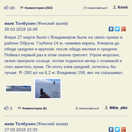
Нравится
Kenni
49
Комментарии (263)
пожаловаться
маяк Толбухин
(Финский залив)
28.03.2018 16:48
Вчера 27 марта были с Владимиром были на своих лунках в
районе Обруча. Глубина 14 м, наживка карась. Клевала до
обеда средняя и крупная, после обеда мелкая и средняя.
Поймал первый раз в этом сезоне триплет. Утром морозно,
затем пригрело солнце, потом поднялся ветер с поземкой и
стал заметать лунки. По итогу клев средний, хотелось бы
лучше: Я -260 шт на 6,2 кг, Владимир 158, вес не спрашивал.
Нравится
Mikle_pike
3
Комментарии (6)
пожаловаться
маяк Толбухин
(Финский залив)
27.03.2018 22:33