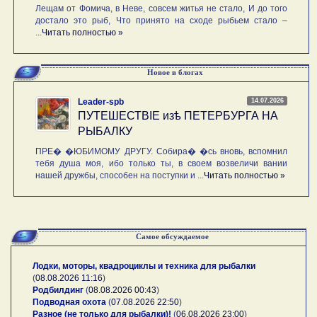
Лещам от Фомича, в Неве, совсем житья не стало, И до того
достало это рыб, Что принято на сходе рыбьем стало –
...
Читать полностью »
Новое в блогах
14.07.2026
Leader-spb
ПУТЕШЕСТВIE изѣ ПЕТЕРБУРГА НА
РЫБАЛКУ
ПРЕ� �ЮБИМОМУ ДРУГУ. Собира� �сь вновь, вспомнил
тебя душа моя, ибо только ты, в своем возвеличи вании
нашей дружбы, способен на поступки и ...
Читать полностью »
Самое обсуждаемое
Лодки, моторы, квадроциклы и техника для рыбалки
(
08.08.2026 11:16
)
Родбилдинг
(
08.08.2026 00:43
)
Подводная охота
(
07.08.2026 22:50
)
Разное (не только для рыбалки)!
(
06.08.2026 23:00
)