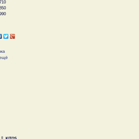
710
850
990
вка
 ещё
KITOS