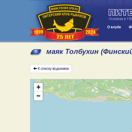
О клубе
Ф
маяк Толбухин (Фински
К списку водоемов
+
−