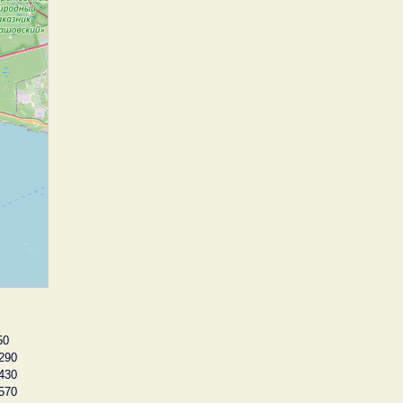
50
290
430
570