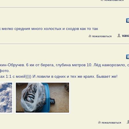
 мелко средния много холостых и сходов как то так
vav
пожаловаться
хин-Обручев. 6 км от берега, глубина метров 10. Лёд наморозило, 
фото.
х 1:1 с моей)))) И ловили в одних и тех же краях. Бывает же!
пожаловаться