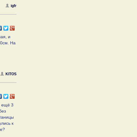
igfr
ая, и
30см. На
KITOS
л ещё 3
без
утаницы
улись к
че?