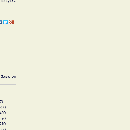
lexey362
Завулон
50
290
430
570
710
850