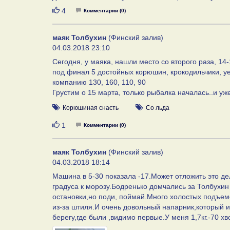
Нравится
4
Комментарии (0)
маяк Толбухин
(Финский залив)
04.03.2018 23:10
Сегодня, у маяка, нашли место со второго раза, 14-
под финал 5 достойных корюшин, крокодильчики, уе
компанию 130, 160, 110, 90
Грустим о 15 марта, только рыбалка началась..и уже
Корюшиная снасть
Со льда
Нравится
1
Комментарии (0)
маяк Толбухин
(Финский залив)
04.03.2018 18:14
Машина в 5-30 показала -17.Может отложить это д
градуса к морозу.Бодренько домчались за Толбухин
остановки,но поди, поймай.Много холостых подъем
из-за штиля.И очень довольный напарник,который и
берегу,где были ,видимо первые.У меня 1,7кг.-70 хв