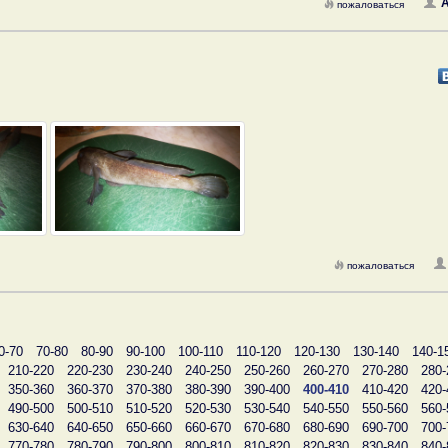
A
пожаловаться
пожаловаться
0-70
70-80
80-90
90-100
100-110
110-120
120-130
130-140
140-1
210-220
220-230
230-240
240-250
250-260
260-270
270-280
280-
350-360
360-370
370-380
380-390
390-400
400-410
410-420
420-
490-500
500-510
510-520
520-530
530-540
540-550
550-560
560-
630-640
640-650
650-660
660-670
670-680
680-690
690-700
700-
770-780
780-790
790-800
800-810
810-820
820-830
830-840
840-