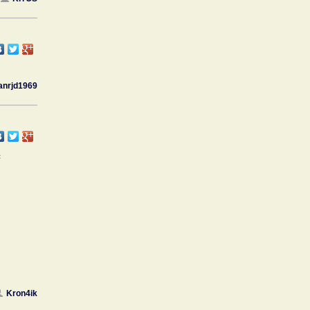
anrjd1969
с
Kron4ik