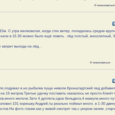
пожаловаться
15м. С утра мелковатая, когда стих ветер, попадалась средне-крупн
хали в 15.30 можно было ещё ловить.. лёд толстый, монолитный, 
 запрет выхода на лёд...
пожаловаться
ело,подумал я,но рыбалка пуще неволи.Кронштадтский лед добави
 на 16 метров.Третью удочку поставить оказалось не просто.Клюёт 
ов,много мелочи.Зато 4 дуплета,одна бельдюга,4 мамули,много п
зловил 101 корюшку.Андрей,ты реально поймал много. в 1-30 двин
остов.На фото глазки,как у живой-смотрит так,с укором-зачем ,стар