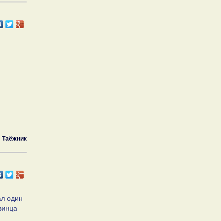
Таёжник
ал один
изинца