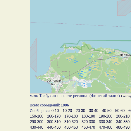
маяк Толбухин на карте региона: (Финский залив)
Сообщ
Всего сообщений:
1096
0-10
10-20
20-30
30-40
40-50
50-60
6
Сообщения:
150-160
160-170
170-180
180-190
190-200
200-210
290-300
300-310
310-320
320-330
330-340
340-350
430-440
440-450
450-460
460-470
470-480
480-490