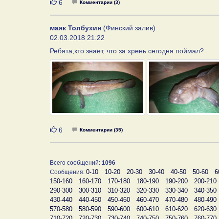
Нравится
6
Комментарии (3)
маяк Толбухин
(Финский залив)
02.03.2018 21:22
Ребята,кто знает, что за хрень сегодня поймал?
Нравится
6
Комментарии (35)
Всего сообщений:
1096
0-10
10-20
20-30
30-40
40-50
50-60
6
Сообщения:
150-160
160-170
170-180
180-190
190-200
200-210
290-300
300-310
310-320
320-330
330-340
340-350
430-440
440-450
450-460
460-470
470-480
480-490
570-580
580-590
590-600
600-610
610-620
620-630
710-720
720-730
730-740
740-750
750-760
760-770