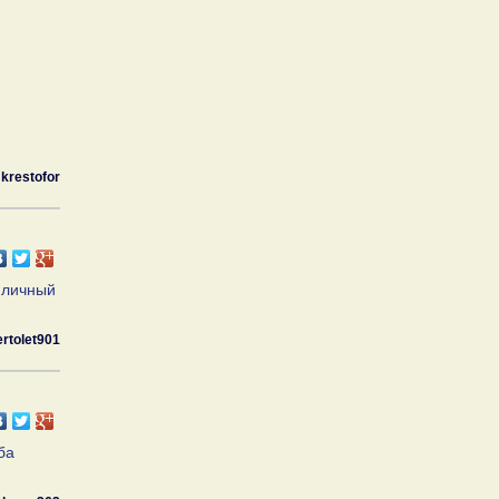
krestofor
й личный
ertolet901
ба