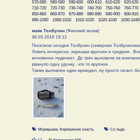
570-580
580-590
590-600
600-610
610-620
620-630
710-720
720-730
730-740
740-750
750-760
760-770
850-860
860-870
870-880
880-890
890-900
900-910
990-1000
1000-1010
1010-1020
1020-1030
1030-1040
маяк Толбухин
(Финский залив)
06.03.2018 19:12
Посетили сегодня Толбухин (северная Толбухинская 
Ловить интересно, корюшка крупная и средняя.. Все
мгновенно леденеет.. До трёх выловили на компанию
рвануло одну удочку...что то крупное..
Также выловлен один крокодил, ну просто гигант, б
Мормышка
,
Корюшиная снасть
Со льда
Нравится
Комментарии (12)