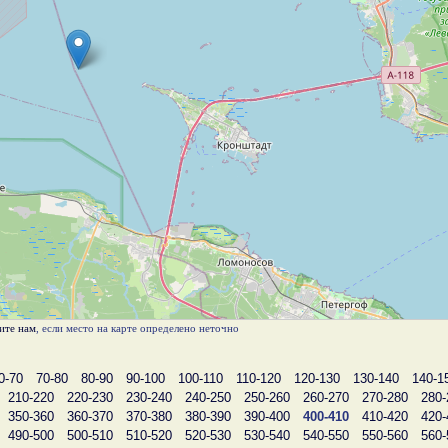
ите нам
, если место на карте определено неточно
0-70
70-80
80-90
90-100
100-110
110-120
120-130
130-140
140-1
210-220
220-230
230-240
240-250
250-260
260-270
270-280
280-
350-360
360-370
370-380
380-390
390-400
400-410
410-420
420-
490-500
500-510
510-520
520-530
530-540
540-550
550-560
560-