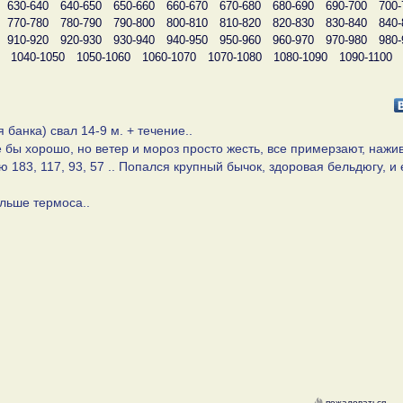
630-640
640-650
650-660
660-670
670-680
680-690
690-700
700-
770-780
780-790
790-800
800-810
810-820
820-830
830-840
840-
910-920
920-930
930-940
940-950
950-960
960-970
970-980
980-
1040-1050
1050-1060
1060-1070
1070-1080
1080-1090
1090-1100
банка) свал 14-9 м. + течение..
 бы хорошо, но ветер и мороз просто жесть, все примерзают, нажи
 183, 117, 93, 57 .. Попался крупный бычок, здоровая бельдюгу, и
ольше термоса..
пожаловаться