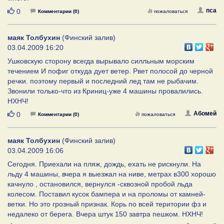
Нравится
пса
0
Комментарии (0)
пожаловаться
маяк Толбухин
(Финский залив)
03.04.2009 16:20
Ушковскую сторону всегда вырывало силльным морским
течением И пофиг откуда дует ветер. Рвет полосой до черной
речки. поэтому первый и последний лед там не рыбачим.
Звонили только-что из Криниц-уже 4 машины провалились.
НХНЧ!
Нравится
Абомей
0
Комментарии (0)
пожаловаться
маяк Толбухин
(Финский залив)
03.04.2009 16:06
Сегодня. Приехали на пляж, дождь, ехать не рискнули. На
льду 4 машины, вчера я выезжал на ниве, метрах в300 хорошо
качнуло , остановился, вернулся -сквозной пробой льда
колесом. Поставил кусок бампера и на проломы от камней-
ветки. Но это грозный признак. Корь по всей територии фз и
недалеко от берега. Вчера штук 150 завтра пешком. НХНЧ!