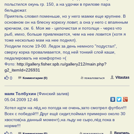
польстился окунь гр. 150, а на удочки в прилове пара
бельдюжат.
Приятель словил поменьше, но у него мамки еще крупнее. В
основном он на блесну корюху ловит, а она у него с впаянным
крючком, см. 6. Моя же - цепочистая и потолще - через что
рыб, имхо, больше привлекается, чем на нее ловится (хотя я
тоже несколько мам на нее поднял).
Уходили после 19-00. Ледок за день немного "подустал",
сверху корка проваливается, под ней тонкий слой каши,
педалировать не комфортно =(
Фото:
http://gallery.fisher.spb.ru/gallery212/main.php?
g2_itemId=226931
Нравится
Vitautas
0
Комментарии (0)
пожаловаться
маяк Толбухин
(Финский залив)
05.04.2009 12:46
Хотел идти на лёд,но погода не очень,зато смотрел футбол!!!
Всех с победой!!! Друг ещё сидит,поймал примерно около 30
хвостов(на данный момент),на льду не сыро,лёд пока в
норме!!!
Нравится
Вентиль
0
Комментарии (0)
пожаловаться