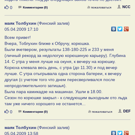
Нравится
NCC
0
Комментарии (0)
пожаловаться
маяк Толбухин
(Финский залив)
05.04.2009 17:10
Всем привет!
Вчера, Тоблухин ближе к Обручу, корюшка.
Были вчетвером, результаты 138-180-225 и 233 у меня
(личный рекорд за недологую корюшиную карьеру). Глубина
14. С утра у меня лучше на окуня, к вечеру на корюшку.
Корюха клевала весь день, с утра (до 11.30) и под вечер
лучше. С утра отыгрывала одна сторона батереи, к вечеру
другая (с учетом того что днем пересверливался после
непродолжительного затишья).
Была пара камикадзе на машинах. Ушли в 18.00.
Сезон по корюшке закрыл - к следующим выходным ото льда
там уже ничего хорошего не останется...
Нравится
DEF
0
Комментарии (0)
пожаловаться
маяк Толбухин
(Финский залив)
05.04.2009 13:58