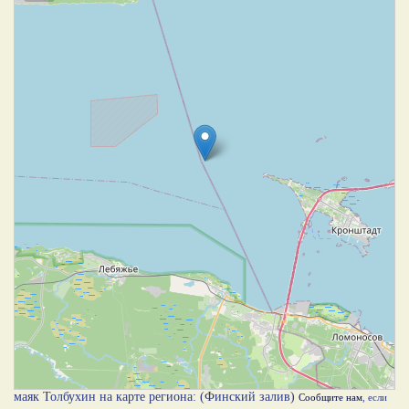
маяк Толбухин на карте региона: (Финский залив)
Сообщите нам
, если