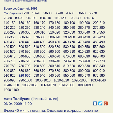
место на карте определено неточно
Всего сообщений:
1096
0-10
10-20
20-30
30-40
40-50
50-60
60-70
Сообщения:
70-80
80-90
90-100
100-110
110-120
120-130
130-140
140-150
150-160
160-170
170-180
180-190
190-200
200-210
210-220
220-230
230-240
240-250
250-260
260-270
270-280
280-290
290-300
300-310
310-320
320-330
330-340
340-350
350-360
360-370
370-380
380-390
390-400
400-410
410-420
420-430
430-440
440-450
450-460
460-470
470-480
480-490
490-500
500-510
510-520
520-530
530-540
540-550
550-560
560-570
570-580
580-590
590-600
600-610
610-620
620-630
630-640
640-650
650-660
660-670
670-680
680-690
690-700
700-710
710-720
720-730
730-740
740-750
750-760
760-770
770-780
780-790
790-800
800-810
810-820
820-830
830-840
840-850
850-860
860-870
870-880
880-890
890-900
900-910
910-920
920-930
930-940
940-950
950-960
960-970
970-980
980-990
990-1000
1000-1010
1010-1020
1020-1030
1030-1040
1040-1050
1050-1060
1060-1070
1070-1080
1080-1090
1090-1100
маяк Толбухин
(Финский залив)
06.04.2009 11:20
Вчера 40 мин от стоянки. Открывал и закрывал сезон по