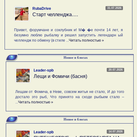
31.07.2026
RubaDrive
Старт челленджа….
Привет, форумчане и соклубник и! М� �е почти 14 лет, я
безумно люблю рыбалку и решил запустить легендарн ый
челлендж по обмену (в стиле ...
Читать полностью »
Новое в блогах
20.07.2026
Leader-spb
Лещи и Фомичи (басня)
Лещам от Фомича, в Неве, совсем житья не стало, И до того
достало это рыб, Что принято на сходе рыбьем стало –
...
Читать полностью »
Новое в блогах
14.07.2026
Leader-spb