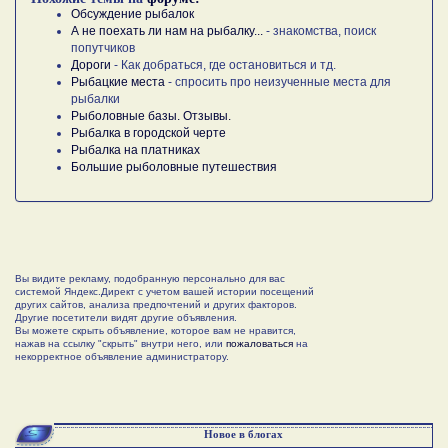
Обсуждение рыбалок
А не поехать ли нам на рыбалку...
- знакомства, поиск
попутчиков
Дороги
- Как добраться, где остановиться и тд.
Рыбацкие места
- спросить про неизученные места для
рыбалки
Рыболовные базы. Отзывы.
Рыбалка в городской черте
Рыбалка на платниках
Большие рыболовные путешествия
Вы видите рекламу, подобранную персонально для вас
системой Яндекс.Директ с учетом вашей истории посещений
других сайтов, анализа предпочтений и других факторов.
Другие посетители видят другие объявления.
Вы можете скрыть объявление, которое вам не нравится,
нажав на ссылку "скрыть" внутри него, или
пожаловаться
на
некорректное объявление администратору.
Новое в блогах