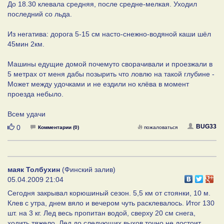
До 18.30 клевала средняя, после средне-мелкая. Уходил
последний со льда.
Из негатива: дорога 5-15 см насто-снежно-водяной каши шёл
45мин 2км.
Машины едущие домой почемуто сворачивали и проезжали в
5 метрах от меня дабы позырить что ловлю на такой глубине -
Может между удочками и не ездили но клёва в момент
проезда небыло.
Всем удачи
Нравится
BUG33
0
Комментарии (0)
пожаловаться
маяк Толбухин
(Финский залив)
05.04.2009 21:04
Сегодня закрывал корюшиный сезон. 5,5 км от стоянки, 10 м.
Клев с утра, днем вяло и вечером чуть расклевалось. Итог 130
шт. на 3 кг. Лед весь пропитан водой, сверху 20 см снега,
ходить тяжело. Лед до следующих выхов точно не достоит.