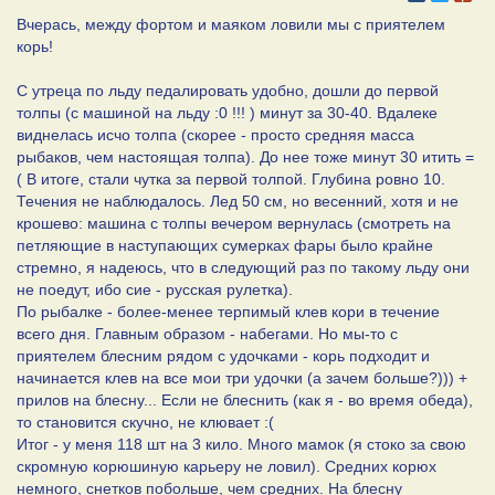
Вчерась, между фортом и маяком ловили мы с приятелем
корь!
С утреца по льду педалировать удобно, дошли до первой
толпы (с машиной на льду :0 !!! ) минут за 30-40. Вдалеке
виднелась исчо толпа (скорее - просто средняя масса
рыбаков, чем настоящая толпа). До нее тоже минут 30 итить =
( В итоге, стали чутка за первой толпой. Глубина ровно 10.
Течения не наблюдалось. Лед 50 см, но весенний, хотя и не
крошево: машина с толпы вечером вернулась (смотреть на
петляющие в наступающих сумерках фары было крайне
стремно, я надеюсь, что в следующий раз по такому льду они
не поедут, ибо сие - русская рулетка).
По рыбалке - более-менее терпимый клев кори в течение
всего дня. Главным образом - набегами. Но мы-то с
приятелем блесним рядом с удочками - корь подходит и
начинается клев на все мои три удочки (а зачем больше?))) +
прилов на блесну... Если не блеснить (как я - во время обеда),
то становится скучно, не клювает :(
Итог - у меня 118 шт на 3 кило. Много мамок (я стоко за свою
скромную корюшиную карьеру не ловил). Средних корюх
немного, снетков побольше, чем средних. На блесну