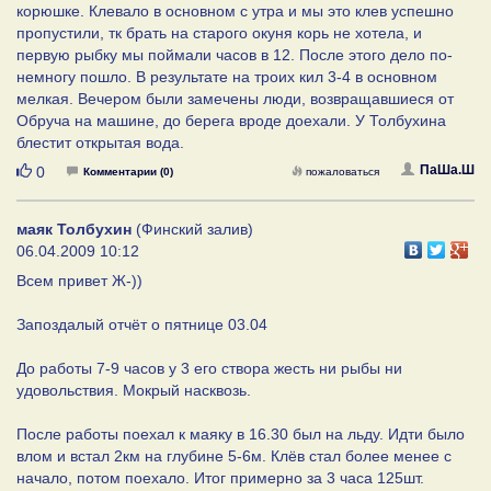
корюшке. Клевало в основном с утра и мы это клев успешно
пропустили, тк брать на старого окуня корь не хотела, и
первую рыбку мы поймали часов в 12. После этого дело по-
немногу пошло. В результате на троих кил 3-4 в основном
мелкая. Вечером были замечены люди, возвращавшиеся от
Обруча на машине, до берега вроде доехали. У Толбухина
блестит открытая вода.
Нравится
ПаШа.Ш
0
Комментарии (0)
пожаловаться
маяк Толбухин
(Финский залив)
06.04.2009 10:12
Всем привет Ж-))
Запоздалый отчёт о пятнице 03.04
До работы 7-9 часов у 3 его створа жесть ни рыбы ни
удовольствия. Мокрый насквозь.
После работы поехал к маяку в 16.30 был на льду. Идти было
влом и встал 2км на глубине 5-6м. Клёв стал более менее с
начало, потом поехало. Итог примерно за 3 часа 125шт.