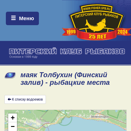
Меню:
Меню
маяк Толбухин (Финский
залив) - рыбацкие места
К списку водоемов
+
−