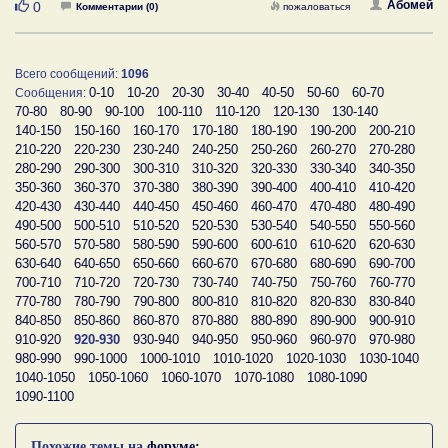
Нравится
Абомей
0
Комментарии (0)
пожаловаться
Всего сообщений:
1096
0-10
10-20
20-30
30-40
40-50
50-60
60-70
Сообщения:
70-80
80-90
90-100
100-110
110-120
120-130
130-140
140-150
150-160
160-170
170-180
180-190
190-200
200-210
210-220
220-230
230-240
240-250
250-260
260-270
270-280
280-290
290-300
300-310
310-320
320-330
330-340
340-350
350-360
360-370
370-380
380-390
390-400
400-410
410-420
420-430
430-440
440-450
450-460
460-470
470-480
480-490
490-500
500-510
510-520
520-530
530-540
540-550
550-560
560-570
570-580
580-590
590-600
600-610
610-620
620-630
630-640
640-650
650-660
660-670
670-680
680-690
690-700
700-710
710-720
720-730
730-740
740-750
750-760
760-770
770-780
780-790
790-800
800-810
810-820
820-830
830-840
840-850
850-860
860-870
870-880
880-890
890-900
900-910
910-920
920-930
930-940
940-950
950-960
960-970
970-980
980-990
990-1000
1000-1010
1010-1020
1020-1030
1030-1040
1040-1050
1050-1060
1060-1070
1070-1080
1080-1090
1090-1100
Похожие темы на
форуме: