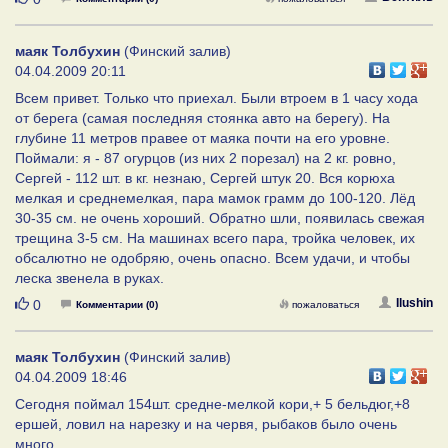
маяк Толбухин
(Финский залив)
04.04.2009 20:11
Всем привет. Только что приехал. Были втроем в 1 часу хода
от берега (самая последняя стоянка авто на берегу). На
глубине 11 метров правее от маяка почти на его уровне.
Поймали: я - 87 огурцов (из них 2 порезал) на 2 кг. ровно,
Сергей - 112 шт. в кг. незнаю, Сергей штук 20. Вся корюха
мелкая и среднемелкая, пара мамок грамм до 100-120. Лёд
30-35 см. не очень хороший. Обратно шли, появилась свежая
трещина 3-5 см. На машинах всего пара, тройка человек, их
обсалютно не одобряю, очень опасно. Всем удачи, и чтобы
леска звенела в руках.
Нравится
Ilushin
0
Комментарии (0)
пожаловаться
маяк Толбухин
(Финский залив)
04.04.2009 18:46
Сегодня поймал 154шт. средне-мелкой кори,+ 5 бельдюг,+8
ершей, ловил на нарезку и на червя, рыбаков было очень
много.