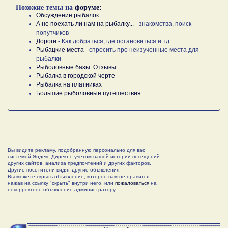
Похожие темы на
форуме:
Обсуждение рыбалок
А не поехать ли нам на рыбалку...
- знакомства, поиск
попутчиков
Дороги
- Как добраться, где остановиться и тд.
Рыбацкие места
- спросить про неизученные места для
рыбалки
Рыболовные базы. Отзывы.
Рыбалка в городской черте
Рыбалка на платниках
Большие рыболовные путешествия
Вы видите рекламу, подобранную персонально для вас
системой Яндекс.Директ с учетом вашей истории посещений
других сайтов, анализа предпочтений и других факторов.
Другие посетители видят другие объявления.
Вы можете скрыть объявление, которое вам не нравится,
нажав на ссылку "скрыть" внутри него, или
пожаловаться
на
некорректное объявление администратору.