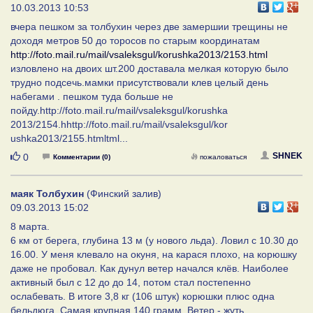
10.03.2013 10:53
вчера пешком за толбухин через две замершии трещины не
доходя метров 50 до торосов по старым координатам
http://foto.mail.ru/mail/vsaleksgul/korushka2013/2153.html
изловлено на двоих шт.200 доставала мелкая которую было
трудно подсечь.мамки присутствовали клев целый день
набегами . пешком туда больше не
пойду.http://foto.mail.ru/mail/vsaleksgul/korushka
2013/2154.hhttp://foto.mail.ru/mail/vsaleksgul/kor
ushka2013/2155.htmltml...
Нравится
SHNEK
0
Комментарии (0)
пожаловаться
маяк Толбухин
(Финский залив)
09.03.2013 15:02
8 марта.
6 км от берега, глубина 13 м (у нового льда). Ловил с 10.30 до
16.00. У меня клевало на окуня, на карася плохо, на корюшку
даже не пробовал. Как дунул ветер начался клёв. Наиболее
активный был с 12 до до 14, потом стал постепенно
ослабевать. В итоге 3,8 кг (106 штук) корюшки плюс одна
бельдюга. Самая крупная 140 грамм. Ветер - жуть.