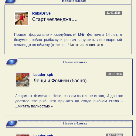
Новое в блогах
31.07.2026
RubaDrive
Старт челленджа….
Привет, форумчане и соклубник и! М� �е почти 14 лет, я
безумно люблю рыбалку и решил запустить легендарн ый
челлендж по обмену (в стиле ...
Читать полностью »
Новое в блогах
20.07.2026
Leader-spb
Лещи и Фомичи (басня)
Лещам от Фомича, в Неве, совсем житья не стало, И до того
достало это рыб, Что принято на сходе рыбьем стало –
...
Читать полностью »
Новое в блогах
14.07.2026
Leader-spb