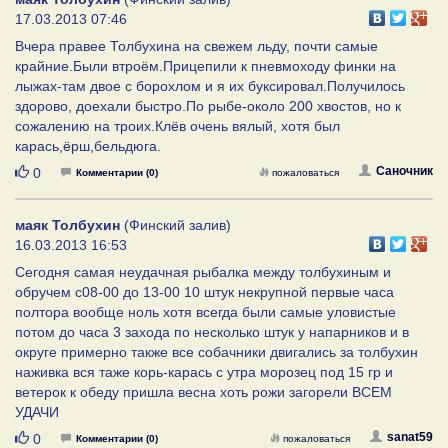
17.03.2013 07:46
Вчера правее Толбухина на свежем льду, почти самые
крайние.Были втроём.Прицепили к пневмоходу финки на
лыжах-там двое с борохлом и я их буксировал.Получилось
здорово, доехали быстро.По рыбе-около 200 хвостов, но к
сожалению на троих.Клёв очень вялый, хотя был
карась,ёрш,бельдюга.
Нравится
Саночник
0
Комментарии (0)
пожаловаться
маяк Толбухин
(Финский залив)
16.03.2013 16:53
Сегодня самая неудачная рыбалка между толбухиным и
обручем с08-00 до 13-00 10 штук некрупной первые часа
полтора вообще ноль хотя всегда были самые уловистые
потом до часа 3 захода по несколько штук у напарников и в
округе примерно также все собачники двигались за толбухин
наживка вся таже корь-карась с утра морозец под 15 гр и
ветерок к обеду пришла весна хоть рожи загорели ВСЕМ
УДАЧИ
Нравится
sanat59
0
Комментарии (0)
пожаловаться