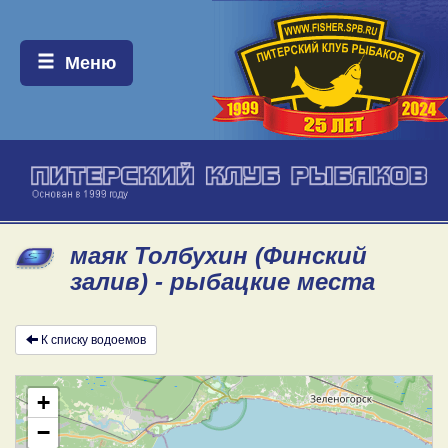
Меню:
Меню
маяк Толбухин (Финский
залив) - рыбацкие места
К списку водоемов
+
−