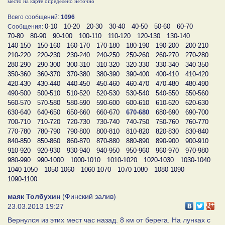
место на карте определено неточно
Всего сообщений:
1096
0-10
10-20
20-30
30-40
40-50
50-60
60-70
Сообщения:
70-80
80-90
90-100
100-110
110-120
120-130
130-140
140-150
150-160
160-170
170-180
180-190
190-200
200-210
210-220
220-230
230-240
240-250
250-260
260-270
270-280
280-290
290-300
300-310
310-320
320-330
330-340
340-350
350-360
360-370
370-380
380-390
390-400
400-410
410-420
420-430
430-440
440-450
450-460
460-470
470-480
480-490
490-500
500-510
510-520
520-530
530-540
540-550
550-560
560-570
570-580
580-590
590-600
600-610
610-620
620-630
630-640
640-650
650-660
660-670
670-680
680-690
690-700
700-710
710-720
720-730
730-740
740-750
750-760
760-770
770-780
780-790
790-800
800-810
810-820
820-830
830-840
840-850
850-860
860-870
870-880
880-890
890-900
900-910
910-920
920-930
930-940
940-950
950-960
960-970
970-980
980-990
990-1000
1000-1010
1010-1020
1020-1030
1030-1040
1040-1050
1050-1060
1060-1070
1070-1080
1080-1090
1090-1100
маяк Толбухин
(Финский залив)
23.03.2013 19:27
Вернулся из этих мест час назад. 8 км от берега. На лунках с