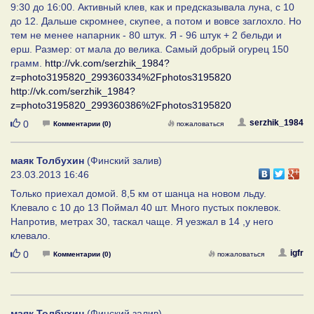
9:30 до 16:00. Активный клев, как и предсказывала луна, с 10
до 12. Дальше скромнее, скупее, а потом и вовсе заглохло. Но
тем не менее напарник - 80 штук. Я - 96 штук + 2 бельди и
ерш. Размер: от мала до велика. Самый добрый огурец 150
грамм.
http://vk.com/serzhik_1984?
z=photo3195820_299360334%2Fphotos3195820
http://vk.com/serzhik_1984?
z=photo3195820_299360386%2Fphotos3195820
Нравится
serzhik_1984
0
Комментарии (0)
пожаловаться
маяк Толбухин
(Финский залив)
23.03.2013 16:46
Только приехал домой. 8,5 км от шанца на новом льду.
Клевало с 10 до 13 Поймал 40 шт. Много пустых поклевок.
Напротив, метрах 30, таскал чаще. Я уезжал в 14 ,у него
клевало.
Нравится
igfr
0
Комментарии (0)
пожаловаться
маяк Толбухин
(Финский залив)