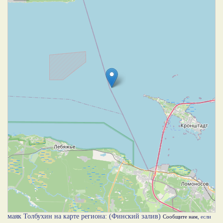
маяк Толбухин на карте региона: (Финский залив)
Сообщите нам
, если