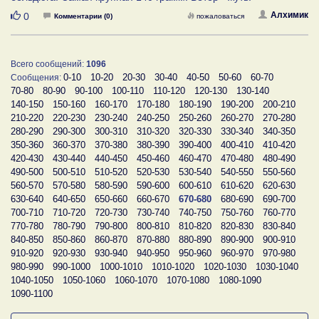
Нравится
Алхимик
0
Комментарии (0)
пожаловаться
Всего сообщений:
1096
0-10
10-20
20-30
30-40
40-50
50-60
60-70
Сообщения:
70-80
80-90
90-100
100-110
110-120
120-130
130-140
140-150
150-160
160-170
170-180
180-190
190-200
200-210
210-220
220-230
230-240
240-250
250-260
260-270
270-280
280-290
290-300
300-310
310-320
320-330
330-340
340-350
350-360
360-370
370-380
380-390
390-400
400-410
410-420
420-430
430-440
440-450
450-460
460-470
470-480
480-490
490-500
500-510
510-520
520-530
530-540
540-550
550-560
560-570
570-580
580-590
590-600
600-610
610-620
620-630
630-640
640-650
650-660
660-670
670-680
680-690
690-700
700-710
710-720
720-730
730-740
740-750
750-760
760-770
770-780
780-790
790-800
800-810
810-820
820-830
830-840
840-850
850-860
860-870
870-880
880-890
890-900
900-910
910-920
920-930
930-940
940-950
950-960
960-970
970-980
980-990
990-1000
1000-1010
1010-1020
1020-1030
1030-1040
1040-1050
1050-1060
1060-1070
1070-1080
1080-1090
1090-1100