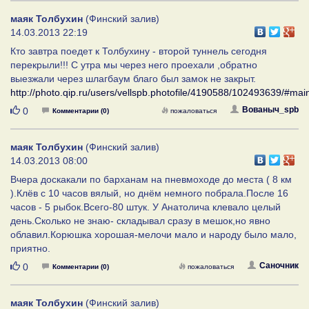
маяк Толбухин
(Финский залив)
14.03.2013 22:19
Кто завтра поедет к Толбухину - второй туннель сегодня
перекрыли!!! С утра мы через него проехали ,обратно
выезжали через шлагбаум благо был замок не закрыт.
http://photo.qip.ru/users/vellspb.photofile/4190588/102493639/#ma
Нравится
Вованыч_spb
0
Комментарии (0)
пожаловаться
маяк Толбухин
(Финский залив)
14.03.2013 08:00
Вчера доскакали по барханам на пневмоходе до места ( 8 км
).Клёв с 10 часов вялый, но днём немного побрала.После 16
часов - 5 рыбок.Всего-80 штук. У Анатолича клевало целый
день.Сколько не знаю- складывал сразу в мешок,но явно
облавил.Корюшка хорошая-мелочи мало и народу было мало,
приятно.
Нравится
Саночник
0
Комментарии (0)
пожаловаться
маяк Толбухин
(Финский залив)