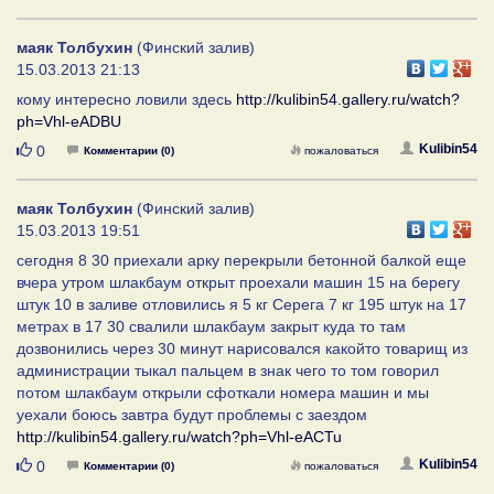
маяк Толбухин
(Финский залив)
15.03.2013 21:13
кому интересно ловили здесь
http://kulibin54.gallery.ru/watch?
ph=Vhl-eADBU
Нравится
Kulibin54
0
Комментарии (0)
пожаловаться
маяк Толбухин
(Финский залив)
15.03.2013 19:51
сегодня 8 30 приехали арку перекрыли бетонной балкой еще
вчера утром шлакбаум открыт проехали машин 15 на берегу
штук 10 в заливе отловились я 5 кг Серега 7 кг 195 штук на 17
метрах в 17 30 свалили шлакбаум закрыт куда то там
дозвонились через 30 минут нарисовался какойто товарищ из
администрации тыкал пальцем в знак чего то том говорил
потом шлакбаум открыли сфоткали номера машин и мы
уехали боюсь завтра будут проблемы с заездом
http://kulibin54.gallery.ru/watch?ph=Vhl-eACTu
Нравится
Kulibin54
0
Комментарии (0)
пожаловаться