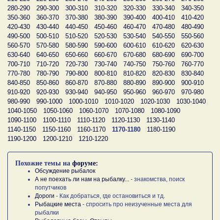
280-290
290-300
300-310
310-320
320-330
330-340
340-350
350-360
360-370
370-380
380-390
390-400
400-410
410-420
420-430
430-440
440-450
450-460
460-470
470-480
480-490
490-500
500-510
510-520
520-530
530-540
540-550
550-560
560-570
570-580
580-590
590-600
600-610
610-620
620-630
630-640
640-650
650-660
660-670
670-680
680-690
690-700
700-710
710-720
720-730
730-740
740-750
750-760
760-770
770-780
780-790
790-800
800-810
810-820
820-830
830-840
840-850
850-860
860-870
870-880
880-890
890-900
900-910
910-920
920-930
930-940
940-950
950-960
960-970
970-980
980-990
990-1000
1000-1010
1010-1020
1020-1030
1030-1040
1040-1050
1050-1060
1060-1070
1070-1080
1080-1090
1090-1100
1100-1110
1110-1120
1120-1130
1130-1140
1140-1150
1150-1160
1160-1170
1170-1180
1180-1190
1190-1200
1200-1210
1210-1220
Похожие темы на
форуме:
Обсуждение рыбалок
А не поехать ли нам на рыбалку...
- знакомства, поиск
попутчиков
Дороги
- Как добраться, где остановиться и тд.
Рыбацкие места
- спросить про неизученные места для
рыбалки