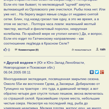
Если кто там бывает, то мелководный "щучий" закуток,
вытекающий из Орловского уже очистился. Рыбы пока нет. Или
уже нет... На берегу видел явные следы от недавно снятой
сетки. Блин, год назад срезал там одну, в это же время, а в
этом не застал... Полтора часа ловли: маленький желтый
твистер, желтый и фиолетовый поролон, некрупная
колебалка. По-крайней мере не утопил ничего:) Да, и вопрос.
Если кто ездит по Гатчинскому направлению - как
соотношение лед/вода в Красном Селе?
Нравится
rain
0
Комментарии (0)
пожаловаться
= Другой водоем =
(Юг и Юго-Запад Ленобласти,
Новгородская и Псковская обл.)
06.04.2005 08:11
Многодневная экспедиция, посвященная закрытию сезона.
Окколо 55и км восточнее Гдова, д.Заозерье. Добиралово от
Тупицино на тракторе - это туда, в давешний четверг, а вот
обратно четыре дня спустя только пешком, весна включилась
со страшной силой. Красивейшие глухие места, небольшие
чистые озера. Несмотря на последний лед, рыба до
удивления неактивна. Мелкая плотва, матрос,ерш, не много,