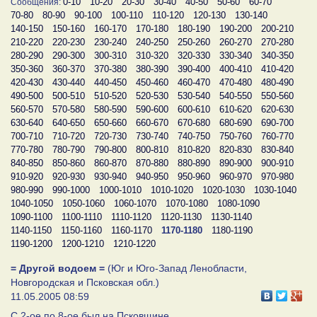
0-10
10-20
20-30
30-40
40-50
50-60
60-70
Сообщения:
70-80
80-90
90-100
100-110
110-120
120-130
130-140
140-150
150-160
160-170
170-180
180-190
190-200
200-210
210-220
220-230
230-240
240-250
250-260
260-270
270-280
280-290
290-300
300-310
310-320
320-330
330-340
340-350
350-360
360-370
370-380
380-390
390-400
400-410
410-420
420-430
430-440
440-450
450-460
460-470
470-480
480-490
490-500
500-510
510-520
520-530
530-540
540-550
550-560
560-570
570-580
580-590
590-600
600-610
610-620
620-630
630-640
640-650
650-660
660-670
670-680
680-690
690-700
700-710
710-720
720-730
730-740
740-750
750-760
760-770
770-780
780-790
790-800
800-810
810-820
820-830
830-840
840-850
850-860
860-870
870-880
880-890
890-900
900-910
910-920
920-930
930-940
940-950
950-960
960-970
970-980
980-990
990-1000
1000-1010
1010-1020
1020-1030
1030-1040
1040-1050
1050-1060
1060-1070
1070-1080
1080-1090
1090-1100
1100-1110
1110-1120
1120-1130
1130-1140
1140-1150
1150-1160
1160-1170
1170-1180
1180-1190
1190-1200
1200-1210
1210-1220
= Другой водоем =
(Юг и Юго-Запад Ленобласти,
Новгородская и Псковская обл.)
11.05.2005 08:59
C 2-ое по 8-ое был на Псковщине.