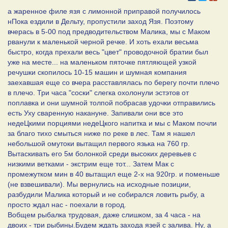
а жаренное филе язя с лимонной приправой получилось
нПока ездили в Дельту, пропустили заход Язя. Поэтому
вчерась в 5-00 под предводительством Малика, мы с Маком
рванули к маленькой черной речке. И хоть ехали весьма
быстро, когда прехали весь "цвет" проводочной братии был
уже на месте... на маленьком пяточке пятляющей узкой
речушки скопилось 10-15 машин и шумная компания
заехавшая еще со вчера расставлялась по берегу почти плечо
в плечо. Три часа "соски" слегка охолонули эстэтов от
поплавка и они шумной толпой побрасав удочки отправились
есть Уху сваренную накануне. Запивали они все это
недеЦкими порциями недеЦкого напитка и мы с Маком почли
за благо тихо смыться ниже по реке в лес. Там я нашел
небольшой омутоки вытащил первого язька на 760 гр.
Вытаскивать его 5м болонкой среди высоких деревьев с
низкими ветками - экстрим еще тот... Затем Мак с
промежутком мин в 40 вытащил еще 2-х на 920гр. и поменьше
(не взвешивали). Мы вернулись на исходные позиции,
разбудили Малика который и не собирался ловить рыбу, а
просто ждал нас - поехали в город.
Вобщем рыбалка трудовая, даже слишком, за 4 часа - на
двоих - три рыбины.Будем ждать захода язей с залива. Ну, а