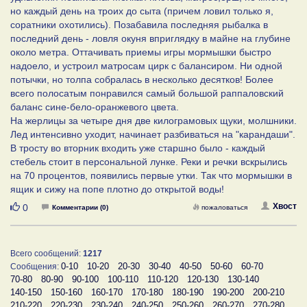
но каждый день на троих до сыта (причем ловил только я,
соратники охотились). Позабавила последняя рыбалка в
последний день - ловля окуня вприглядку в майне на глубине
около метра. Оттачивать приемы игры мормышки быстро
надоело, и устроил матросам цирк с балансиром. Ни одной
потычки, но толпа собралась в несколько десятков! Более
всего полосатым понравился самый большой раппаловский
баланс сине-бело-оранжевого цвета.
На жерлицы за четыре дня две килограмовых щуки, молшники.
Лед интенсивно уходит, начинает разбиваться на "карандаши".
В тросту во вторник входить уже старшно было - каждый
стебель стоит в персональной лунке. Реки и речки вскрылись
на 70 процентов, появились первые утки. Так что мормышки в
ящик и сижу на попе плотно до открытой воды!
Нравится
Хвост
0
Комментарии (0)
пожаловаться
Всего сообщений:
1217
0-10
10-20
20-30
30-40
40-50
50-60
60-70
Сообщения:
70-80
80-90
90-100
100-110
110-120
120-130
130-140
140-150
150-160
160-170
170-180
180-190
190-200
200-210
210-220
220-230
230-240
240-250
250-260
260-270
270-280