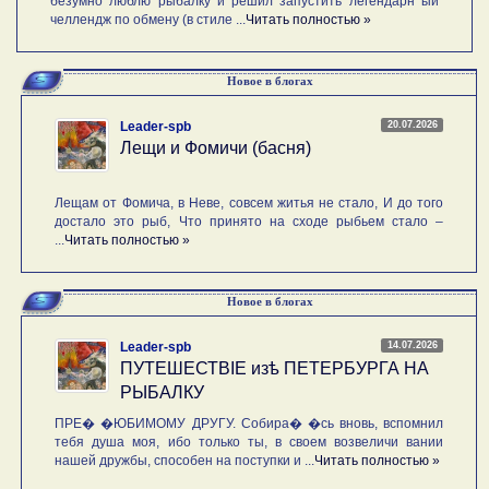
безумно люблю рыбалку и решил запустить легендарн ый
челлендж по обмену (в стиле ...
Читать полностью »
Новое в блогах
20.07.2026
Leader-spb
Лещи и Фомичи (басня)
Лещам от Фомича, в Неве, совсем житья не стало, И до того
достало это рыб, Что принято на сходе рыбьем стало –
...
Читать полностью »
Новое в блогах
14.07.2026
Leader-spb
ПУТЕШЕСТВIE изѣ ПЕТЕРБУРГА НА
РЫБАЛКУ
ПРЕ� �ЮБИМОМУ ДРУГУ. Собира� �сь вновь, вспомнил
тебя душа моя, ибо только ты, в своем возвеличи вании
нашей дружбы, способен на поступки и ...
Читать полностью »