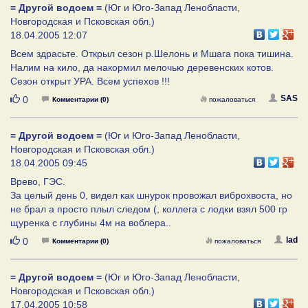
= Другой водоем =
(Юг и Юго-Запад Ленобласти,
Новгородская и Псковская обл.)
18.04.2005 12:07
Всем здрасьте. Открыл сезон р.Шелонь и Мшага пока тишина.
Налим на кило, да накормил мелочью деревенских котов.
Сезон открыт УРА. Всем успехов !!!
Нравится
SAS
0
Комментарии (0)
пожаловаться
= Другой водоем =
(Юг и Юго-Запад Ленобласти,
Новгородская и Псковская обл.)
18.04.2005 09:45
Врево, ГЭС.
За целый день 0, видел как шнурок провожал виброхвоста, но
не брал а просто плыл следом (, коллега с лодки взял 500 гр
щуренка с глубины 4м на воблера..
Нравится
lad
0
Комментарии (0)
пожаловаться
= Другой водоем =
(Юг и Юго-Запад Ленобласти,
Новгородская и Псковская обл.)
17.04.2005 10:58