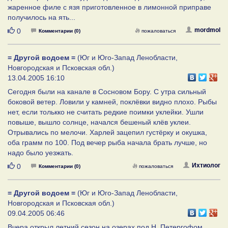
жаренное филе с язя приготовленное в лимонной приправе
получилось на ять...
Нравится
mordmol
0
Комментарии (0)
пожаловаться
= Другой водоем =
(Юг и Юго-Запад Ленобласти,
Новгородская и Псковская обл.)
13.04.2005 16:10
Сегодня были на канале в Сосновом Бору. С утра сильный
боковой ветер. Ловили у камней, поклёвки видно плохо. Рыбы
нет, если толькко не считать редкие поимки уклейки. Ушли
повыше, вышло солнце, начался бешеный клёв уклеи.
Отрывались по мелочи. Харлей зацепил густёрку и окушка,
оба грамм по 100. Под вечер рыба начала брать лучше, но
надо было уезжать.
Нравится
Ихтиолог
0
Комментарии (0)
пожаловаться
= Другой водоем =
(Юг и Юго-Запад Ленобласти,
Новгородская и Псковская обл.)
09.04.2005 06:46
Вчера открыл летний сезон на озерах под Н. Петергофом.