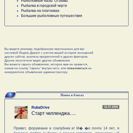
Рыболовные базы. Отзывы.
Рыбалка в городской черте
Рыбалка на платниках
Большие рыболовные путешествия
Вы видите рекламу, подобранную персонально для вас
системой Яндекс.Директ с учетом вашей истории посещений
других сайтов, анализа предпочтений и других факторов.
Другие посетители видят другие объявления.
Вы можете скрыть объявление, которое вам не нравится,
нажав на ссылку "скрыть" внутри него, или
пожаловаться
на
некорректное объявление администратору.
Новое в блогах
31.07.2026
RubaDrive
Старт челленджа….
Привет, форумчане и соклубник и! М� �е почти 14 лет, я