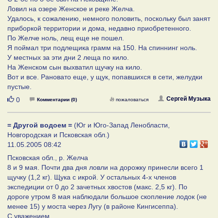
Ловил на озере Женское и реке Желча.
Удалось, к сожалению, немного половить, поскольку был занят
приборкой территории и дома, недавно приобретенного.
По Желче ноль, лещ еще не пошел.
Я поймал три подлещика грамм на 150. На спиннинг ноль.
У местных за эти дни 2 леща по кило.
На Женском сын выхватил щучку на кило.
Вот и все. Рановато еще, у щук, попавшихся в сети, желудки
пустые.
Нравится
Сергей Музыка
0
Комментарии (0)
пожаловаться
= Другой водоем =
(Юг и Юго-Запад Ленобласти,
Новгородская и Псковская обл.)
11.05.2005 08:42
Псковская обл., р. Желча
8 и 9 мая. Почти два дня ловли на дорожку принесли всего 1
щучку (1,2 кг). Щука с икрой. У остальных 4-х членов
экспедиции от 0 до 2 зачетных хвостов (макс. 2,5 кг). По
дороге утром 8 мая наблюдали большое скопление лодок (не
менее 15) у моста через Лугу (в районе Кингисеппа).
С уважением,