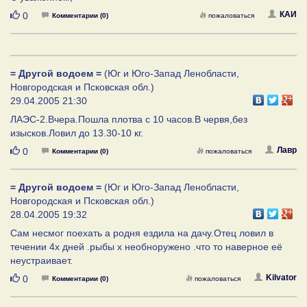
Нравится
КАИ
0
Комментарии (0)
пожаловаться
= Другой водоем =
(Юг и Юго-Запад Ленобласти,
Новгородская и Псковская обл.)
29.04.2005 21:30
ЛАЭС-2.Вчера.Пошла плотва с 10 часов.В червя,без
изысков.Ловил до 13.30-10 кг.
Нравится
Лавр
0
Комментарии (0)
пожаловаться
= Другой водоем =
(Юг и Юго-Запад Ленобласти,
Новгородская и Псковская обл.)
28.04.2005 19:32
Сам несмог поехать а родня ездила на дачу.Отец ловил в
течении 4х дней .рыбы х необноружено .что то наверное её
неустраивает.
Нравится
Kilvator
0
Комментарии (0)
пожаловаться