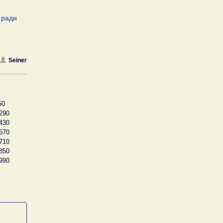
 ради
Seiner
50
290
430
570
710
850
990