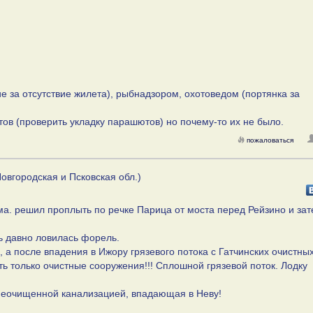
за отсутствие жилета), рыбнадзором, охотоведом (портянка за
ов (проверить укладку парашютов) но почему-то их не было.
пожаловаться
овгородская и Псковская обл.)
ма. решил проплыть по речке Парица от моста перед Рейзино и зат
нь давно ловилась форель.
.о, а после впадения в Ижору грязевого потока с Гатчинских очистны
ть только очистные сооружения!!! Сплошной грязевой поток. Лодку
с неочищенной канализацией, впадающая в Неву!