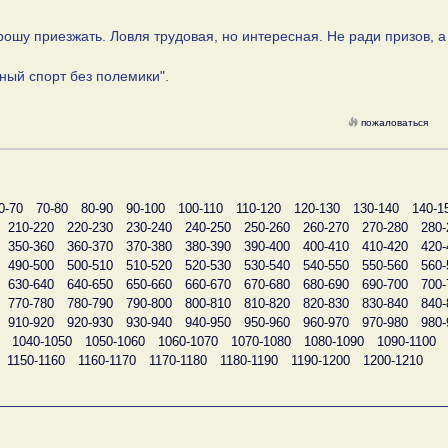
рошу приезжать. Ловля трудовая, но интересная. Не ради призов, а
ый спорт без полемики".
пожаловаться
0-70
70-80
80-90
90-100
100-110
110-120
120-130
130-140
140-1
210-220
220-230
230-240
240-250
250-260
260-270
270-280
280-
350-360
360-370
370-380
380-390
390-400
400-410
410-420
420-
490-500
500-510
510-520
520-530
530-540
540-550
550-560
560-
630-640
640-650
650-660
660-670
670-680
680-690
690-700
700-
770-780
780-790
790-800
800-810
810-820
820-830
830-840
840-
910-920
920-930
930-940
940-950
950-960
960-970
970-980
980-
1040-1050
1050-1060
1060-1070
1070-1080
1080-1090
1090-1100
1150-1160
1160-1170
1170-1180
1180-1190
1190-1200
1200-1210