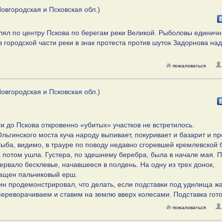
овгородская и Псковская обл.)
ял по центру Пскова по берегам реки Великой. Рыболовы единичн
 городской части реки в знак протеста против шуток Задорнова на
пожаловаться
овгородская и Псковская обл.)
и до Пскова откровенно «убитых» участков не встретилось.
Ольгинского моста куча народу выпивает, покуривает и базарит и пр
 Рыба, видимо, в трауре по поводу недавно сгоревшей кремлевской 
а потом ушла. Густера, по здешнему беребра, была в начале мая. 
ервало бесклевье, начавшееся в полдень. На одну из трех донок,
тащен пальчиковый ерш.
н продемонстрировал, что делать, если подставки под удилища ж
переворачиваем и ставим на землю вверх колесами. Подставка гото
пожаловаться