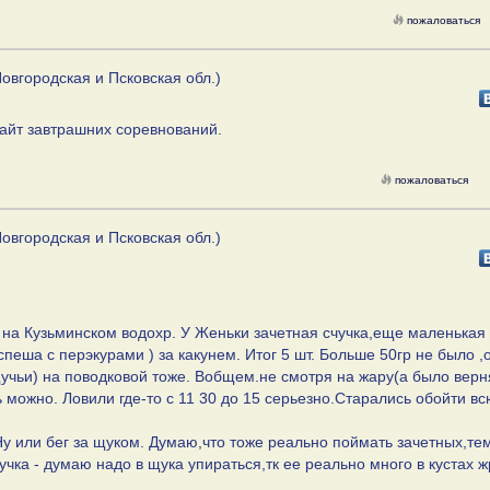
пожаловаться
овгородская и Псковская обл.)
сайт завтрашних соревнований.
пожаловаться
овгородская и Псковская обл.)
на Кузьминском водохр. У Женьки зачетная счучка,еще маленькая 
пеша с перэкурами ) за какунем. Итог 5 шт. Больше 50гр не было ,
щучьи) на поводковой тоже. Вобщем.не смотря на жару(а было верн
 можно. Ловили где-то с 11 30 до 15 серьезно.Старались обойти вс
у или бег за щуком. Думаю,что тоже реально поймать зачетных,те
учка - думаю надо в щука упираться,тк ее реально много в кустах ж