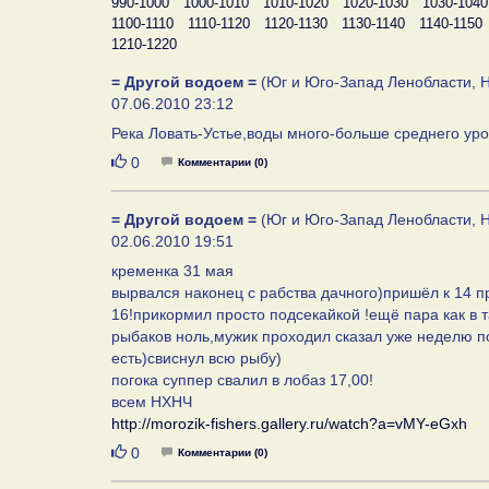
990-1000
1000-1010
1010-1020
1020-1030
1030-1040
1100-1110
1110-1120
1120-1130
1130-1140
1140-1150
1210-1220
= Другой водоем =
(Юг и Юго-Запад Ленобласти, Н
07.06.2010 23:12
Река Ловать-Устье,воды много-больше среднего ур
Нравится
0
Комментарии (0)
= Другой водоем =
(Юг и Юго-Запад Ленобласти, Н
02.06.2010 19:51
кременка 31 мая
вырвался наконец с рабства дачного)пришёл к 14 пр
16!прикормил просто подсекайкой !ещё пара как в 
рыбаков ноль,мужик проходил сказал уже неделю по
есть)свиснул всю рыбу)
погока суппер свалил в лобаз 17,00!
всем НХНЧ
http://morozik-fishers.gallery.ru/watch?a=vMY-eGxh
Нравится
0
Комментарии (0)