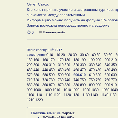
Отчет Стаса.
Кто хочет принять участие в завтрашнем турнире, п
знакомства между спортсменами.
Информацию можно получить на форуме "Рыболовн
Запись возможна непосредственно на водоеме.
Нравится
0
Комментарии (0)
Всего сообщений:
1217
0-10
10-20
20-30
30-40
40-50
50-60
6
Сообщения:
150-160
160-170
170-180
180-190
190-200
200-210
290-300
300-310
310-320
320-330
330-340
340-350
430-440
440-450
450-460
460-470
470-480
480-490
570-580
580-590
590-600
600-610
610-620
620-630
710-720
720-730
730-740
740-750
750-760
760-770
850-860
860-870
870-880
880-890
890-900
900-910
990-1000
1000-1010
1010-1020
1020-1030
1030-1040
1100-1110
1110-1120
1120-1130
1130-1140
1140-1150
1210-1220
Похожие темы на
форуме:
Обсуждение рыбалок