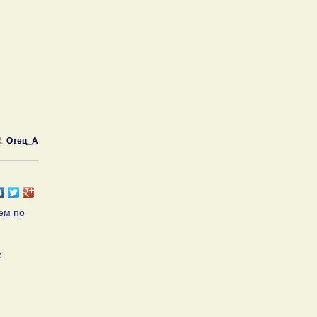
Отец_А
ем по
х