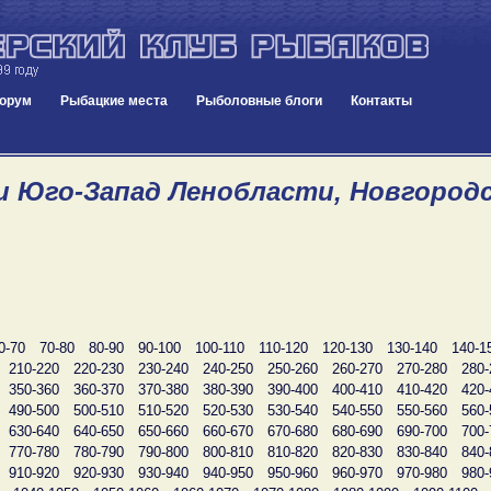
орум
Рыбацкие места
Рыболовные блоги
Контакты
и Юго-Запад Ленобласти, Новгородск
0-70
70-80
80-90
90-100
100-110
110-120
120-130
130-140
140-1
210-220
220-230
230-240
240-250
250-260
260-270
270-280
280-
350-360
360-370
370-380
380-390
390-400
400-410
410-420
420-
490-500
500-510
510-520
520-530
530-540
540-550
550-560
560-
630-640
640-650
650-660
660-670
670-680
680-690
690-700
700-
770-780
780-790
790-800
800-810
810-820
820-830
830-840
840-
910-920
920-930
930-940
940-950
950-960
960-970
970-980
980-