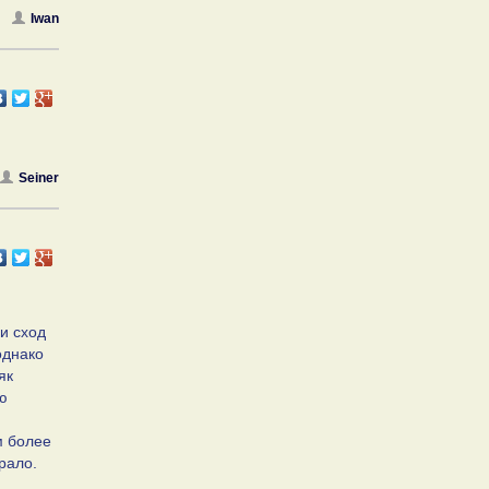
Iwan
Seiner
и сход
однако
як
ю
м более
рало.