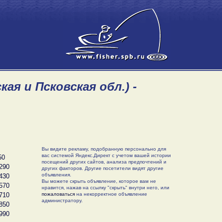
ая и Псковская обл.) -
Вы видите рекламу, подобранную персонально для
вас системой Яндекс.Директ с учетом вашей истории
50
посещений других сайтов, анализа предпочтений и
290
других факторов. Другие посетители видят другие
объявления.
430
Вы можете скрыть объявление, которое вам не
570
нравится, нажав на ссылку "скрыть" внутри него, или
710
пожаловаться
на некорректное объявление
администратору.
850
990