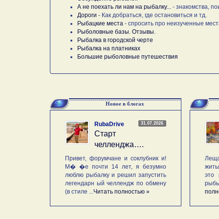
А не поехать ли нам на рыбалку...
- знакомства, по
Дороги
- Как добраться, где остановиться и тд.
Рыбацкие места
- спросить про неизученные мест
Рыболовные базы. Отзывы.
Рыбалка в городской черте
Рыбалка на платниках
Большие рыболовные путешествия
Новое в блогах
31.07.2026
RubaDrive
Старт
челленджа….
Привет, форумчане и соклубник и!
Леща
М� �е почти 14 лет, я безумно
жить
люблю рыбалку и решил запустить
это 
легендарн ый челлендж по обмену
рыб
(в стиле ...
Читать полностью »
полн