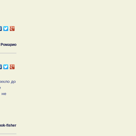
Ромарио
тихло до
е
 не
ok-fisher