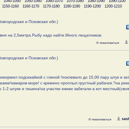
1040-1050
1050-1060
1060-1070
1070-1080
1080-1090
1090-1100
1150-1160
1160-1170
1170-1180
1180-1190
1190-1200
1200-1210
овгородская и Псковская обл.)
овня на 2,5метра.Рыбу надо найти.Много лещатников.
пожаловаться
овгородская и Псковская обл.)
икормил подсекайкой с глиной !поклевало до 15,00 пару штук и за
тазике!камаров море! с кремено проплыл грустный рабачок.?на рек
 1-2 штуке и тишина!на участке ежики забегали-а кот местный(своя
sash
пожаловаться