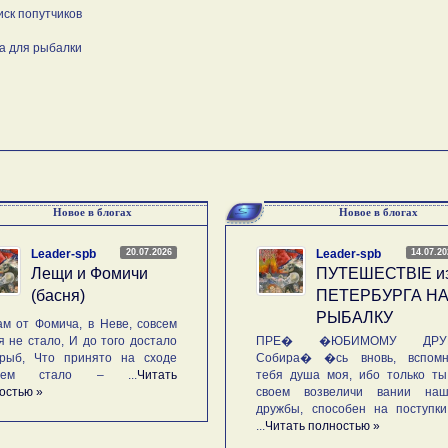
иск попутчиков
а для рыбалки
Новое в блогах
Новое в блогах
20.07.2026
14.07.2
Leader-spb
Leader-spb
Лещи и Фомичи
ПУТЕШЕСТВIE и
(басня)
ПЕТЕРБУРГА Н
РЫБАЛКУ
м от Фомича, в Неве, совсем
я не стало, И до того достало
ПРЕ� �ЮБИМОМУ ДРУГ
рыб, Что принято на сходе
Собира� �сь вновь, вспомн
ьем стало – ...
Читать
тебя душа моя, ибо только ты
остью »
своем возвеличи вании наш
дружбы, способен на поступк
...
Читать полностью »