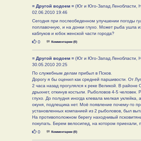
= Другой водоем =
(Юг и Юго-Запад Ленобласти, Н
02.06.2010 19:46
Сегодня при послеобеденном улучшении погоды гул
поплавочную, и на донки глухо. Может рыба ушла из
каблуков и юбок женской части города?
Нравится
0
Комментарии (0)
= Другой водоем =
(Юг и Юго-Запад Ленобласти, Н
30.05.2010 20:25
По служебным делам прибыл в Псков.
Дорогу я бы оценил как средней паршивости. От Луг
2 часа назад прогулялся к реке Великой. В районе 
дрыхнет, откинув костыли. Рыболовов 4-5 человек.
глухо. До полудня иногда клевала мелкая уклейка, 
окуня, подлещика нет. Моё появление почему-то пр
установленных компанией из 2 рыболовов, был вы
На противоположном берегу находчивый псковитяни
покупать. Берем велосипед, на котором приехали, 
Нравится
0
Комментарии (0)