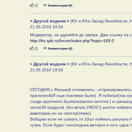
Нравится
0
Комментарии (0)
= Другой водоем =
(Юг и Юго-Запад Ленобласти, Н
21.05.2010 19:54
Модератор, не удаляйте до завтра. Дам ссылку на 
http://frs.spb.ru/forum/index.php?topic=169.0
Нравится
0
Комментарии (0)
= Другой водоем =
(Юг и Юго-Запад Ленобласти, Н
21.05.2010 19:50
СЕГОДНЯ,с Женькой отловились - оттренировались 
приличной(И еще поклевки были). Я побегал(так нэс
сходы круппного были(оказался неготов ) и срезы(
около30 градусов ,без ветра,УЖОС!) рыппа поймать
акваторию,но не смогли(тяжко).
Вобщем если не скакать,то 10шт поймать реально.Н
сутра. Если будет похолоднее,веторок и хоть одна т