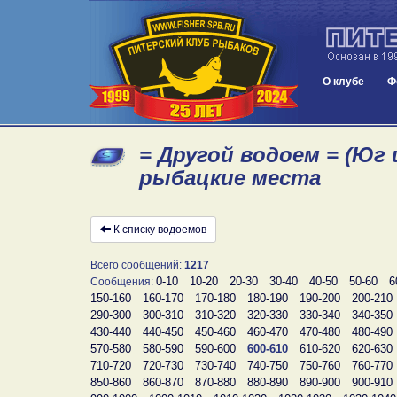
О клубе
Ф
= Другой водоем = (Юг 
рыбацкие места
К списку водоемов
Всего сообщений:
1217
0-10
10-20
20-30
30-40
40-50
50-60
6
Сообщения:
150-160
160-170
170-180
180-190
190-200
200-210
290-300
300-310
310-320
320-330
330-340
340-350
430-440
440-450
450-460
460-470
470-480
480-490
570-580
580-590
590-600
600-610
610-620
620-630
710-720
720-730
730-740
740-750
750-760
760-770
850-860
860-870
870-880
880-890
890-900
900-910