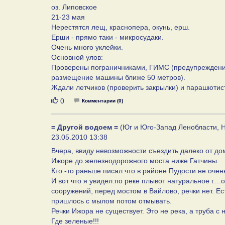
оз. Липовское
21-23 мая
Нерестятся лещ, краснопера, окунь, ерш.
Ерши - прямо таки - микросудаки.
Очень много уклейки.
Основной улов:
Проверены пограничниками, ГИМС (предупреждение 
размещение машины ближе 50 метров).
Ждали летчиков (проверить закрылки) и парашютист
Нравится
0
Комментарии (0)
= Другой водоем =
(Юг и Юго-Запад Ленобласти, Н
23.05.2010 13:38
Вчера, ввиду невозможности съездить далеко от до
Ижоре до железнодорожного моста ниже Гатчины.
Кто -то раньше писал что в районе Пудости не оче
И вот что я увидел:по реке плывот натуральное г...
сооружений, перед мостом в Вайлово, речки нет. Ес
пришлось с мылом потом отмывать.
Речки Ижора не существует. Это не река, а труба 
Где зеленые!!!