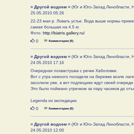
= Другой водоем =
(Юг и Юго-Запад Ленобласти, Н
25.05.2010 05:26
22-23 мая р. Ловать устье. Вода выше нормы пример
самая большая на 4.5 кг.
Фото:
http://biatris.gallery.ru/
Нравится
0
Комментарии (0)
= Другой водоем =
(Юг и Юго-Запад Ленобласти, Н
24.05.2010 17:16
Очередная похвастушка с речки Хаболовки.
Вот с утра немного посидели на бережке возле лаг
засолили уже, а вот подлещики ждут своей очереди
Это было поймано утречком за пару часиков до отъ
Legenda из экспедиции.
Нравится
0
Комментарии (0)
= Другой водоем =
(Юг и Юго-Запад Ленобласти, Н
24.05.2010 12:00