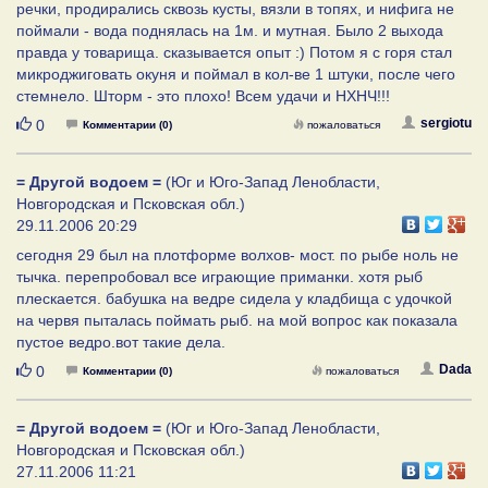
речки, продирались сквозь кусты, вязли в топях, и нифига не
поймали - вода поднялась на 1м. и мутная. Было 2 выхода
правда у товарища. сказывается опыт :) Потом я с горя стал
микроджиговать окуня и поймал в кол-ве 1 штуки, после чего
стемнело. Шторм - это плохо! Всем удачи и НХНЧ!!!
Нравится
sergiotu
0
Комментарии (0)
пожаловаться
= Другой водоем =
(Юг и Юго-Запад Ленобласти,
Новгородская и Псковская обл.)
29.11.2006 20:29
сегодня 29 был на плотформе волхов- мост. по рыбе ноль не
тычка. перепробовал все играющие приманки. хотя рыб
плескается. бабушка на ведре сидела у кладбища с удочкой
на червя пыталась поймать рыб. на мой вопрос как показала
пустое ведро.вот такие дела.
Нравится
Dada
0
Комментарии (0)
пожаловаться
= Другой водоем =
(Юг и Юго-Запад Ленобласти,
Новгородская и Псковская обл.)
27.11.2006 11:21