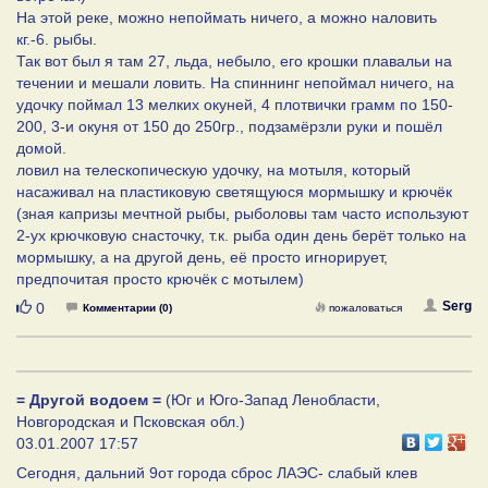
На этой реке, можно непоймать ничего, а можно наловить
кг.-6. рыбы.
Так вот был я там 27, льда, небыло, его крошки плавальи на
течении и мешали ловить. На спиннинг непоймал ничего, на
удочку поймал 13 мелких окуней, 4 плотвички грамм по 150-
200, 3-и окуня от 150 до 250гр., подзамёрзли руки и пошёл
домой.
ловил на телескопическую удочку, на мотыля, который
насаживал на пластиковую светящуюся мормышку и крючёк
(зная капризы мечтной рыбы, рыболовы там часто используют
2-ух крючковую снасточку, т.к. рыба один день берёт только на
мормышку, а на другой день, её просто игнорирует,
предпочитая просто крючёк с мотылем)
Нравится
Serg
0
Комментарии (0)
пожаловаться
= Другой водоем =
(Юг и Юго-Запад Ленобласти,
Новгородская и Псковская обл.)
03.01.2007 17:57
Сегодня, дальний 9от города сброс ЛАЭС- слабый клев