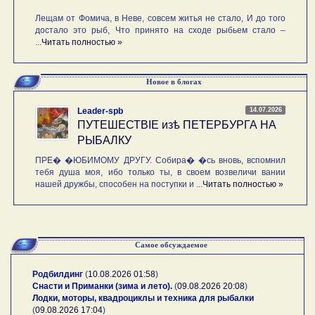
Лещам от Фомича, в Неве, совсем житья не стало, И до того
достало это рыб, Что принято на сходе рыбьем стало –
...
Читать полностью »
Новое в блогах
14.07.2026
Leader-spb
ПУТЕШЕСТВIE изѣ ПЕТЕРБУРГА НА
РЫБАЛКУ
ПРЕ� �ЮБИМОМУ ДРУГУ. Собира� �сь вновь, вспомнил
тебя душа моя, ибо только ты, в своем возвеличи вании
нашей дружбы, способен на поступки и ...
Читать полностью »
Самое обсуждаемое
Родбилдинг
(
10.08.2026 01:58
)
Снасти и Приманки (зима и лето).
(
09.08.2026 20:08
)
Лодки, моторы, квадроциклы и техника для рыбалки
(
09.08.2026 17:04
)