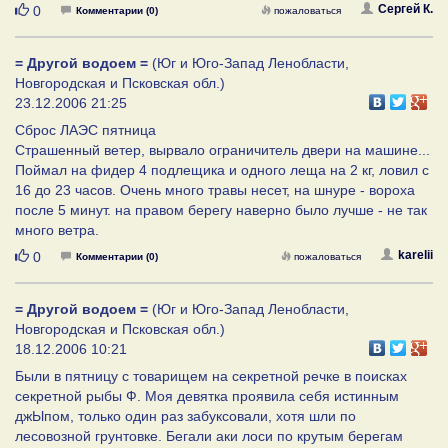
Нравится
Сергей К.
0
Комментарии (0)
пожаловаться
= Другой водоем =
(Юг и Юго-Запад Ленобласти,
Новгородская и Псковская обл.)
23.12.2006 21:25
Сброс ЛАЭС пятница
Страшенный ветер, вырвало ограничитель двери на машине...
Поймал на фидер 4 подлещика и одного леща на 2 кг, ловил с
16 до 23 часов. Очень много травы несет, на шнуре - вороха
после 5 минут. на правом берегу наверно было лучше - не так
много ветра.
Нравится
karelii
0
Комментарии (0)
пожаловаться
= Другой водоем =
(Юг и Юго-Запад Ленобласти,
Новгородская и Псковская обл.)
18.12.2006 10:21
Были в пятницу с товарищем на секретной речке в поисках
секретной рыбы Ф. Моя девятка проявила себя истинным
джЫпом, только один раз забуксовали, хотя шли по
лесовозной грунтовке. Бегали аки лоси по крутым берегам