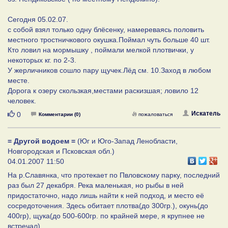
Сегодня 05.02.07.
с собой взял только одну блёсенку, намереваясь половить
местного тростничкового окушка.Поймал чуть больше 40 шт.
Кто ловил на мормышку , поймали мелкой плотвички, у
некоторых кг. по 2-3.
У жерличников сошло пару щучек.Лёд см. 10.Заход в любом
месте.
Дорога к озеру скользкая,местами раскизшая; ловило 12
человек.
Нравится
Искатель
0
Комментарии (0)
пожаловаться
= Другой водоем =
(Юг и Юго-Запад Ленобласти,
Новгородская и Псковская обл.)
04.01.2007 11:50
На р.Славянка, что протекает по Пвловскому парку, последний
раз был 27 декабря. Река маленькая, но рыбы в ней
придостаточно, надо лишь найти к ней подход, и место её
сосредоточения. Здесь обитает плотва(до 300гр.), окунь(до
400гр), щука(до 500-600гр. по крайней мере, я крупнее не
встречал)