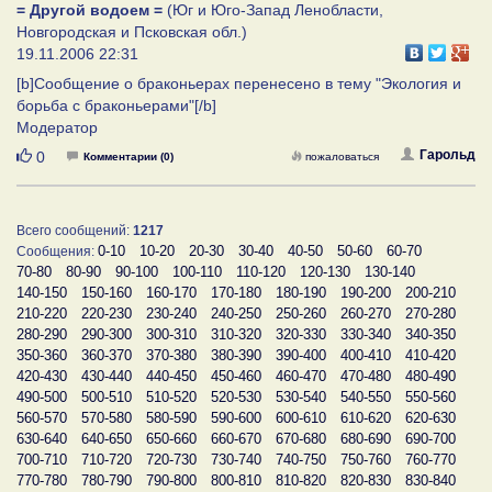
= Другой водоем =
(Юг и Юго-Запад Ленобласти,
Новгородская и Псковская обл.)
19.11.2006 22:31
[b]Сообщение о браконьерах перенесено в тему "Экология и
борьба с браконьерами"[/b]
Модератор
Нравится
Гарольд
0
Комментарии (0)
пожаловаться
Всего сообщений:
1217
0-10
10-20
20-30
30-40
40-50
50-60
60-70
Сообщения:
70-80
80-90
90-100
100-110
110-120
120-130
130-140
140-150
150-160
160-170
170-180
180-190
190-200
200-210
210-220
220-230
230-240
240-250
250-260
260-270
270-280
280-290
290-300
300-310
310-320
320-330
330-340
340-350
350-360
360-370
370-380
380-390
390-400
400-410
410-420
420-430
430-440
440-450
450-460
460-470
470-480
480-490
490-500
500-510
510-520
520-530
530-540
540-550
550-560
560-570
570-580
580-590
590-600
600-610
610-620
620-630
630-640
640-650
650-660
660-670
670-680
680-690
690-700
700-710
710-720
720-730
730-740
740-750
750-760
760-770
770-780
780-790
790-800
800-810
810-820
820-830
830-840