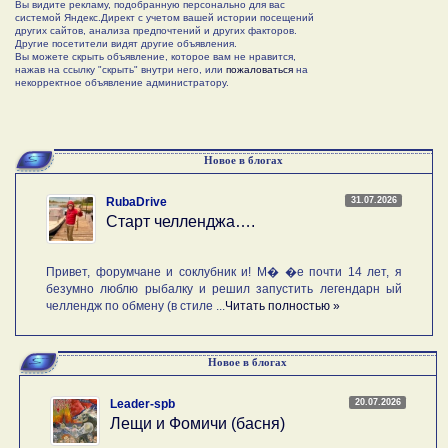
Вы видите рекламу, подобранную персонально для вас
системой Яндекс.Директ с учетом вашей истории посещений
других сайтов, анализа предпочтений и других факторов.
Другие посетители видят другие объявления.
Вы можете скрыть объявление, которое вам не нравится,
нажав на ссылку "скрыть" внутри него, или
пожаловаться
на
некорректное объявление администратору.
Новое в блогах
31.07.2026
RubaDrive
Старт челленджа….
Привет, форумчане и соклубник и! М� �е почти 14 лет, я
безумно люблю рыбалку и решил запустить легендарн ый
челлендж по обмену (в стиле ...
Читать полностью »
Новое в блогах
20.07.2026
Leader-spb
Лещи и Фомичи (басня)