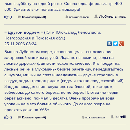
Был в субботу на одной речке. Сошла одна форелька гр. 400-
500. Удивительно- появилась мошкара!
Нравится
Любитель пива
0
Комментарии (0)
пожаловаться
= Другой водоем =
(Юг и Юго-Запад Ленобласти,
Новгородская и Псковская обл.)
25.11.2006 08:24
Был на Лубенском озере, основная цель - вытаскивание
застрявшей машины друзей. Льда нет в помине, воды на
лесных дорогах- фантастическое количество. Кто поедет на
лесные речки в глухомань- берите ракетницу, передвигайтесь
с шумом, мишки не спят и неадекватны- друзья стреляли в
воздух, ходил трещал рядом (видели только след свежайший)
Заодно покидал спин- сцука идет за блесной, твистером,
воблером, до самого берега, но не берет. Плотва -на червя
берет активно, поймал 3 десятка Очень прозрачная вода,
уровень на метр больше обычного. До самого озера не
проехать даже на УАЗе
Нравится
karelii
0
Комментарии (0)
пожаловаться