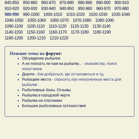
840-850
850-860
860-870
870-880
880-890
890-900
900-910
910-920
920-930
930-940
940-950
950-960
960-970
970-980
980-990
990-1000
1000-1010
1010-1020
1020-1030
1030-1040
1040-1050
1050-1060
1060-1070
1070-1080
1080-1090
1090-1100
1100-1110
1110-1120
1120-1130
1130-1140
1140-1150
1150-1160
1160-1170
1170-1180
1180-1190
1190-1200
1200-1210
1210-1220
Похожие темы на
форуме:
Обсуждение рыбалок
А не поехать ли нам на рыбалку...
- знакомства, поиск
попутчиков
Дороги
- Как добраться, где остановиться и тд.
Рыбацкие места
- спросить про неизученные места для
рыбалки
Рыболовные базы. Отзывы.
Рыбалка в городской черте
Рыбалка на платниках
Большие рыболовные путешествия