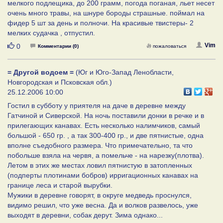
мелкого подлещика, до 200 грамм, погода поганая, льет несет
очень много травы, на шнуре бороды страшные. поймал на
фидер 5 шт за день и полночи. На красивые твистеры- 2
мелких судачка , отпустил.
Нравится
Vim
0
Комментарии (0)
пожаловаться
= Другой водоем =
(Юг и Юго-Запад Ленобласти,
Новгородская и Псковская обл.)
25.12.2006 10:00
Гостил в субботу у приятеля на даче в деревне между
Гатчиной и Сиверской. На ночь поставили донки в речке и в
прилегающих канавах. Есть несколько налимчиков, самый
большой - 650 гр. , а так 300-400 гр., и две пятнистые, одна
вполне съедобного размера. Что примечательно, та что
побольше взяла на червя, а помельче - на нарезку(плотва).
Летом в этих же местах ловил пятнистую в затопленных
(подперты плотинами бобров) ирригационных канавах на
границе леса и старой вырубки.
Мужики в деревне говорят, в округе медведь проснулся,
видимо решил, что уже весна. Да и волков развелось, уже
выходят в деревни, собак дерут. Зима однако...