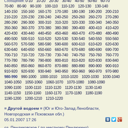
0-10
10-20
20-30
30-40
40-50
50-60
60-70
Сообщения:
70-80
80-90
90-100
100-110
110-120
120-130
130-140
140-150
150-160
160-170
170-180
180-190
190-200
200-210
210-220
220-230
230-240
240-250
250-260
260-270
270-280
280-290
290-300
300-310
310-320
320-330
330-340
340-350
350-360
360-370
370-380
380-390
390-400
400-410
410-420
420-430
430-440
440-450
450-460
460-470
470-480
480-490
490-500
500-510
510-520
520-530
530-540
540-550
550-560
560-570
570-580
580-590
590-600
600-610
610-620
620-630
630-640
640-650
650-660
660-670
670-680
680-690
690-700
700-710
710-720
720-730
730-740
740-750
750-760
760-770
770-780
780-790
790-800
800-810
810-820
820-830
830-840
840-850
850-860
860-870
870-880
880-890
890-900
900-910
910-920
920-930
930-940
940-950
950-960
960-970
970-980
980-990
990-1000
1000-1010
1010-1020
1020-1030
1030-1040
1040-1050
1050-1060
1060-1070
1070-1080
1080-1090
1090-1100
1100-1110
1110-1120
1120-1130
1130-1140
1140-1150
1150-1160
1160-1170
1170-1180
1180-1190
1190-1200
1200-1210
1210-1220
= Другой водоем =
(Юг и Юго-Запад Ленобласти,
Новгородская и Псковская обл.)
05.01.2007 17:26
оз. Пендиковское ( по местному Пендюкино).