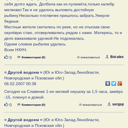
себя долго ждать. Долбила как из пулемёта,только калибр
мелковат.Так и не удалось выловить достойную
рыбину.Несколько плотвичек пришлось забрать.Умерли
бедные.
Местные жители скитались по реке, но не отыскав свою
окунёвую стаю, отсверливались рядом с нами. Матерясь, то и
дело взмахивали удочкой.Не подсекалась.
Одним словом рыбалка удалась.
Всем НХНЧ.
Нравится
Boi-alex
0
Комментарии (0)
пожаловаться
= Другой водоем =
(Юг и Юго-Запад Ленобласти,
Новгородская и Псковская обл.)
06.02.2007 00:38
Сегодня на Славянке 1-ин мелкий окушоку за 1,5 часа, замёрз
-15, плюнул и домой.
Нравится
sergsp
0
Комментарии (0)
пожаловаться
= Другой водоем =
(Юг и Юго-Запад Ленобласти,
Новгородская и Псковская обл.)