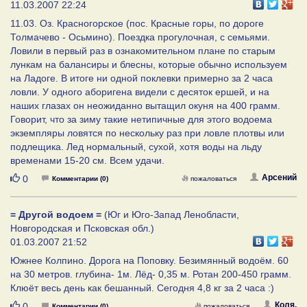
11.03.2007 22:24
11.03. Оз. Красногорское (пос. Красные горы, по дороге
Толмачево - Осьмино). Поездка прогулочная, с семьями.
Ловили в первый раз в ознакомительном плане по старым
лункам на балансиры и блесны, которые обычно используем
на Ладоге. В итоге ни одной поклевки примерно за 2 часа
ловли. У одного аборигена видели с десяток ершей, и на
наших глазах он неожиданно вытащил окуня на 400 грамм.
Говорит, что за зиму такие нетипичные для этого водоема
экземпляры ловятся по нескольку раз при ловле плотвы или
подлещика. Лед нормальный, сухой, хотя воды на льду
временами 15-20 см. Всем удачи.
Нравится
Арсений
0
Комментарии (0)
пожаловаться
= Другой водоем =
(Юг и Юго-Запад Ленобласти,
Новгородская и Псковская обл.)
01.03.2007 21:52
Южнее Колпино. Дорога на Поповку. Безимянный водоём. 60
на 30 метров. глубина- 1м. Лёд- 0,35 м. Ротан 200-450 грамм.
Клюёт весь день как бешанный. Сегодня 4,8 кг за 2 часа :)
Нравится
Коля.
0
Комментарии (0)
пожаловаться