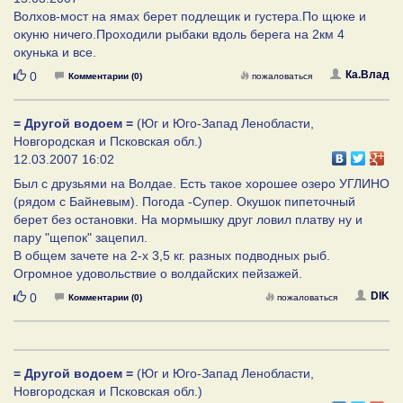
Волхов-мост на ямах берет подлещик и густера.По щюке и
окуню ничего.Проходили рыбаки вдоль берега на 2км 4
окунька и все.
Нравится
Ка.Влад
0
Комментарии (0)
пожаловаться
= Другой водоем =
(Юг и Юго-Запад Ленобласти,
Новгородская и Псковская обл.)
12.03.2007 16:02
Был с друзьями на Волдае. Есть такое хорошее озеро УГЛИНО
(рядом с Байневым). Погода -Супер. Окушок пипеточный
берет без остановки. На мормышку друг ловил платву ну и
пару "щепок" зацепил.
В общем зачете на 2-х 3,5 кг. разных подводных рыб.
Огромное удовольствие о волдайских пейзажей.
Нравится
DIK
0
Комментарии (0)
пожаловаться
= Другой водоем =
(Юг и Юго-Запад Ленобласти,
Новгородская и Псковская обл.)