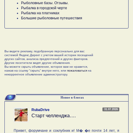
Рыболовные базы. Отзывы.
Рыбалка в городской черте
Рыбалка на платниках
Большие рыболовные путешествия
Вы видите рекламу, подобранную персонально для вас
системой Яндекс.Директ с учетом вашей истории посещений
других сайтов, анализа предпочтений и других факторов.
Другие посетители видят другие объявления.
Вы можете скрыть объявление, которое вам не нравится,
нажав на ссылку "скрыть" внутри него, или
пожаловаться
на
некорректное объявление администратору.
Новое в блогах
31.07.2026
RubaDrive
Старт челленджа….
Привет, форумчане и соклубник и! М� �е почти 14 лет, я