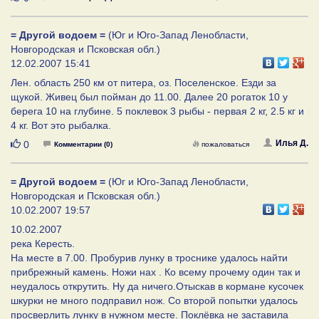
= Другой водоем =
(Юг и Юго-Запад Ленобласти,
Новгородская и Псковская обл.)
12.02.2007 15:41
Лен. область 250 км от питера, оз. Поселенское. Езди за
щукой. Живец был пойман до 11.00. Далее 20 рогаток 10 у
берега 10 на глубине. 5 поклевок 3 рыбы - первая 2 кг, 2.5 кг и
4 кг. Вот это рыбалка.
Нравится
Илья Д.
0
Комментарии (0)
пожаловаться
= Другой водоем =
(Юг и Юго-Запад Ленобласти,
Новгородская и Псковская обл.)
10.02.2007 19:57
10.02.2007
река Кересть.
На месте в 7.00. Пробурив лунку в троснике удалось найти
прибрежный камень. Ножи нах . Ко всему прочему один так и
неудалось открутить. Ну да ничего.Отыскав в кормане кусочек
шкурки не много подправил нож. Со второй попытки удалось
просверлить лунку в нужном месте. Поклёвка не заставила