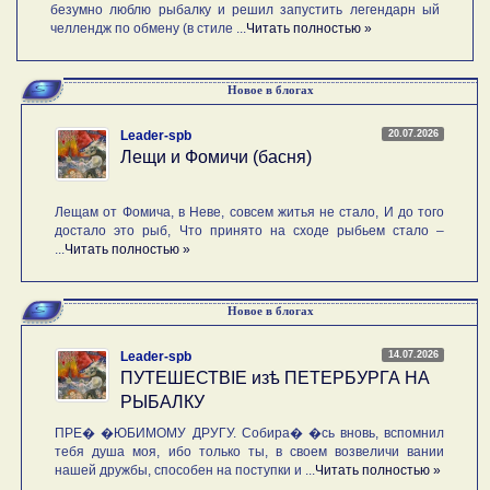
безумно люблю рыбалку и решил запустить легендарн ый
челлендж по обмену (в стиле ...
Читать полностью »
Новое в блогах
20.07.2026
Leader-spb
Лещи и Фомичи (басня)
Лещам от Фомича, в Неве, совсем житья не стало, И до того
достало это рыб, Что принято на сходе рыбьем стало –
...
Читать полностью »
Новое в блогах
14.07.2026
Leader-spb
ПУТЕШЕСТВIE изѣ ПЕТЕРБУРГА НА
РЫБАЛКУ
ПРЕ� �ЮБИМОМУ ДРУГУ. Собира� �сь вновь, вспомнил
тебя душа моя, ибо только ты, в своем возвеличи вании
нашей дружбы, способен на поступки и ...
Читать полностью »