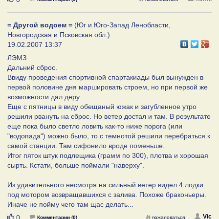
= Другой водоем =
(Юг и Юго-Запад Ленобласти,
Новгородская и Псковская обл.)
19.02.2007 13:37
ЛЭМЗ
Дальний сброс.
Ввиду проведения спортивной спартакиады был вынужден в
первой половине дня маршировать строем, но при первой же
возможности дал деру.
Еще с пятницы в виду обещаный южак и загубленное утро
решили рвануть на сброс. Но ветер достал и там. В результате
еще пока было светло ловить как-то ниже порога (или
"водопада") можно было, то с темнотой решили перебраться к
самой станции. Там сифонило вроде поменьше.
Итог пяток штук подлещика (грамм по 300), плотва и хорошая
сырть. Кстати, больше поймали "наверху".
Из удивительного несмотря на сильный ветер видел 4 лодки
под мотором возвращавшихся с залива. Похоже браконьеры.
Иначе не пойму чего там щас делать...
Нравится
Vic
0
Комментарии (0)
пожаловаться