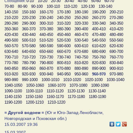
0-10
10-20
20-30
30-40
40-50
50-60
60-70
Сообщения:
70-80
80-90
90-100
100-110
110-120
120-130
130-140
140-150
150-160
160-170
170-180
180-190
190-200
200-210
210-220
220-230
230-240
240-250
250-260
260-270
270-280
280-290
290-300
300-310
310-320
320-330
330-340
340-350
350-360
360-370
370-380
380-390
390-400
400-410
410-420
420-430
430-440
440-450
450-460
460-470
470-480
480-490
490-500
500-510
510-520
520-530
530-540
540-550
550-560
560-570
570-580
580-590
590-600
600-610
610-620
620-630
630-640
640-650
650-660
660-670
670-680
680-690
690-700
700-710
710-720
720-730
730-740
740-750
750-760
760-770
770-780
780-790
790-800
800-810
810-820
820-830
830-840
840-850
850-860
860-870
870-880
880-890
890-900
900-910
910-920
920-930
930-940
940-950
950-960
960-970
970-980
980-990
990-1000
1000-1010
1010-1020
1020-1030
1030-1040
1040-1050
1050-1060
1060-1070
1070-1080
1080-1090
1090-1100
1100-1110
1110-1120
1120-1130
1130-1140
1140-1150
1150-1160
1160-1170
1170-1180
1180-1190
1190-1200
1200-1210
1210-1220
= Другой водоем =
(Юг и Юго-Запад Ленобласти,
Новгородская и Псковская обл.)
15.03.2007 19:36
15.03.2007