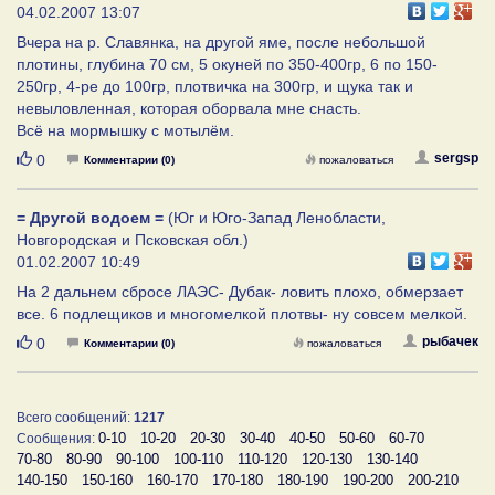
04.02.2007 13:07
Вчера на р. Славянка, на другой яме, после небольшой
плотины, глубина 70 см, 5 окуней по 350-400гр, 6 по 150-
250гр, 4-ре до 100гр, плотвичка на 300гр, и щука так и
невыловленная, которая оборвала мне снасть.
Всё на мормышку с мотылём.
Нравится
sergsp
0
Комментарии (0)
пожаловаться
= Другой водоем =
(Юг и Юго-Запад Ленобласти,
Новгородская и Псковская обл.)
01.02.2007 10:49
На 2 дальнем сбросе ЛАЭС- Дубак- ловить плохо, обмерзает
все. 6 подлещиков и многомелкой плотвы- ну совсем мелкой.
Нравится
рыбачек
0
Комментарии (0)
пожаловаться
Всего сообщений:
1217
0-10
10-20
20-30
30-40
40-50
50-60
60-70
Сообщения:
70-80
80-90
90-100
100-110
110-120
120-130
130-140
140-150
150-160
160-170
170-180
180-190
190-200
200-210