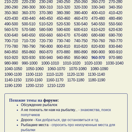
210-220
220-230
230-240
240-250
250-260
260-270
270-280
280-290
290-300
300-310
310-320
320-330
330-340
340-350
350-360
360-370
370-380
380-390
390-400
400-410
410-420
420-430
430-440
440-450
450-460
460-470
470-480
480-490
490-500
500-510
510-520
520-530
530-540
540-550
550-560
560-570
570-580
580-590
590-600
600-610
610-620
620-630
630-640
640-650
650-660
660-670
670-680
680-690
690-700
700-710
710-720
720-730
730-740
740-750
750-760
760-770
770-780
780-790
790-800
800-810
810-820
820-830
830-840
840-850
850-860
860-870
870-880
880-890
890-900
900-910
910-920
920-930
930-940
940-950
950-960
960-970
970-980
980-990
990-1000
1000-1010
1010-1020
1020-1030
1030-1040
1040-1050
1050-1060
1060-1070
1070-1080
1080-1090
1090-1100
1100-1110
1110-1120
1120-1130
1130-1140
1140-1150
1150-1160
1160-1170
1170-1180
1180-1190
1190-1200
1200-1210
1210-1220
Похожие темы на
форуме:
Обсуждение рыбалок
А не поехать ли нам на рыбалку...
- знакомства, поиск
попутчиков
Дороги
- Как добраться, где остановиться и тд.
Рыбацкие места
- спросить про неизученные места для
рыбалки