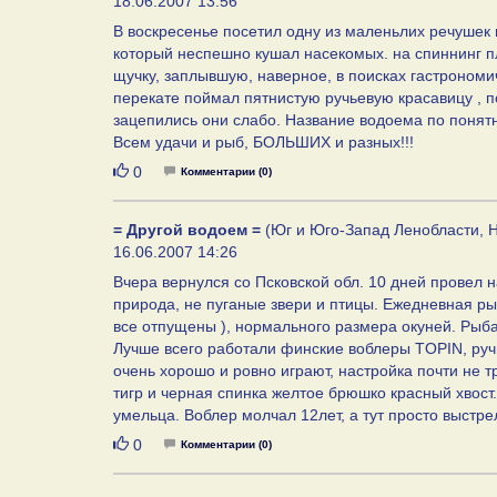
18.06.2007 13:56
В воскресенье посетил одну из маленьлих речушек
который неспешно кушал насекомых. на спиннинг п
щучку, заплывшую, наверное, в поисках гастрономи
перекате поймал пятнистую ручьевую красавицу , п
зацепились они слабо. Название водоема по поня
Всем удачи и рыб, БОЛЬШИХ и разных!!!
Нравится
0
Комментарии (0)
= Другой водоем =
(Юг и Юго-Запад Ленобласти, Н
16.06.2007 14:26
Вчера вернулся со Псковской обл. 10 дней провел 
природа, не пуганые звери и птицы. Ежедневная ры
все отпущены ), нормального размера окуней. Рыба 
Лучше всего работали финские воблеры TOPIN, руч
очень хорошо и ровно играют, настройка почти не тр
тигр и черная спинка желтое брюшко красный хвост.
умельца. Воблер молчал 12лет, а тут просто выстр
Нравится
0
Комментарии (0)