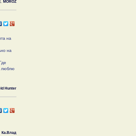
MOROZ
ята на
ьно на
Где
го люблю
eld Hunter
Ка.Влад