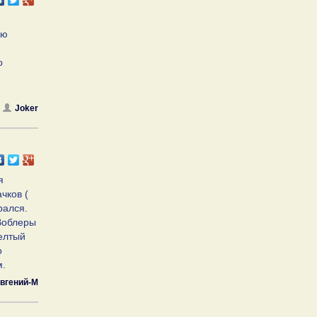
ую
о
Joker
я
чков (
рался.
 Воблеры
желтый
о
м.
вгений-М