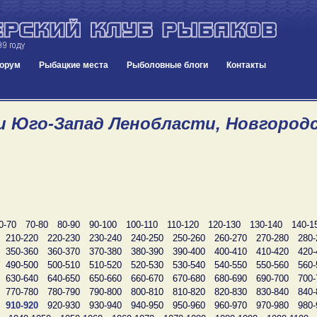
орум
Рыбацкие места
Рыболовные блоги
Контакты
и Юго-Запад Ленобласти, Новгородск
0-70
70-80
80-90
90-100
100-110
110-120
120-130
130-140
140-1
210-220
220-230
230-240
240-250
250-260
260-270
270-280
280-
350-360
360-370
370-380
380-390
390-400
400-410
410-420
420-
490-500
500-510
510-520
520-530
530-540
540-550
550-560
560-
630-640
640-650
650-660
660-670
670-680
680-690
690-700
700-
770-780
780-790
790-800
800-810
810-820
820-830
830-840
840-
910-920
920-930
930-940
940-950
950-960
960-970
970-980
980-