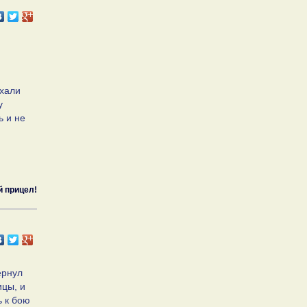
ехали
у
ь и не
й прицел!
ернул
ицы, и
ь к бою