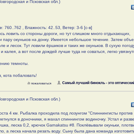
овгородская и Псковская обл.)
760..762 , Влажность: 42..53, Ветер: 3-6 [с-в]
ись ловить со стороны дороги, но тут слишком много отдыхающих,
и пару окуньков на донку. Имеется небольшое течение. Затем объ
е и лесок. Тут ловили ёршиков и таких же окуньков. В сухую погод
и калея, а вот после дождей лучше туда не соваться, легко увязнут
лению темноты.
в, кота побаловать!
Самый лучший бинокль - это оптически
пожаловаться
овгородская и Псковская обл.)
моста 4 км. Рыбалка проходила под лозунгом "Спиннингисты против
метнулся в доночники, я махал спиннингом водиночку. Устал и разв
ушка, леска 0,2, крючок Gamakatsu #8. Поклёвывали окуньки, плотв
о, а леска начала резать воду. Сыну была дана команда изготовит