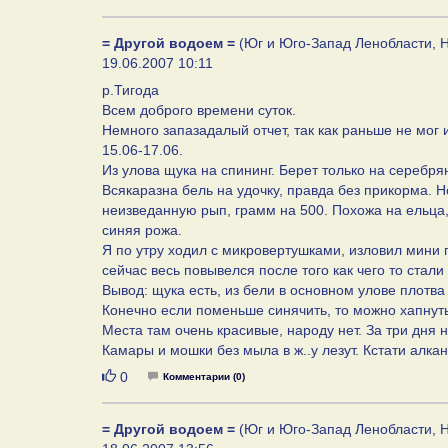
= Другой водоем =
(Юг и Юго-Запад Ленобласти, Н
19.06.2007 10:11
р.Тигода
Всем доброго времени суток.
Немного запазадалый отчет, так как раньше не мог 
15.06-17.06.
Из улова щука на спининг. Берет только на серебря
Всякаразна бель на удочку, правда без прикорма.
неизведанную рып, грамм на 500. Похожа на ельца, 
синяя рожа.
Я по утру ходил с микровертушками, изловил мини г
сейчас весь повывелся после того как чего то стали
Вывод: щука есть, из бели в основном улове плотва 
Конечно если поменьше синячить, то можно хапнут
Места там очень красивые, народу нет. За три дня 
Камары и мошки без мыла в ж..у лезут. Кстати алкан
Нравится
0
Комментарии (0)
= Другой водоем =
(Юг и Юго-Запад Ленобласти, Н