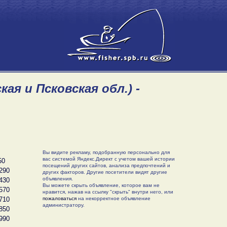
ая и Псковская обл.) -
Вы видите рекламу, подобранную персонально для
вас системой Яндекс.Директ с учетом вашей истории
50
посещений других сайтов, анализа предпочтений и
290
других факторов. Другие посетители видят другие
объявления.
430
Вы можете скрыть объявление, которое вам не
570
нравится, нажав на ссылку "скрыть" внутри него, или
710
пожаловаться
на некорректное объявление
администратору.
850
990