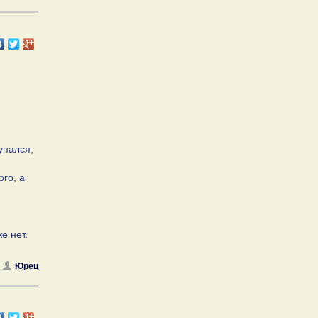
упался,
го, а
е нет.
Юрец