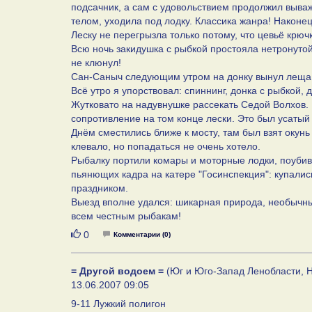
подсачник, а сам с удовольствием продолжил выва
телом, уходила под лодку. Классика жанра! Наконе
Леску не перегрызла только потому, что цевьё крючк
Всю ночь закидушка с рыбкой простояла нетронутой
не клюнул!
Сан-Саныч следующим утром на донку вынул леща п
Всё утро я упорствовал: спиннинг, донка с рыбкой,
Жутковато на надувнушке рассекать Седой Волхов. 
сопротивление на том конце лески. Это был усатый
Днём сместились ближе к мосту, там был взят окунь
клевало, но попадаться не очень хотело.
Рыбалку портили комары и моторные лодки, поубива
пьянющих кадра на катере "Госинспекция": купалис
праздником.
Выезд вполне удался: шикарная природа, необычны
всем честным рыбакам!
Нравится
0
Комментарии (0)
= Другой водоем =
(Юг и Юго-Запад Ленобласти, Н
13.06.2007 09:05
9-11 Лужкий полигон