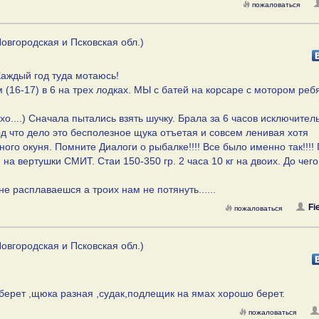
пожаловаться
овгородская и Псковская обл.)
аждый год туда мотаюсь!
(16-17) в 6 на трех лодках. МЫ с батей на корсаре с мотором реб
....) Сначала пытались взять шучку. Брала за 6 часов исключител
од что дело это бесполезное щука отъетая и совсем ленивая хотя
ного окуня. Помните Диалоги о рыбалке!!!! Все было именно так!!!! 
и на вертушки СМИТ. Стаи 150-350 гр. 2 часа 10 кг на двоих. До че
е расплаваешся а троих нам не потянуть......
Fi
пожаловаться
овгородская и Псковская обл.)
 берет ,щюка разная ,судак,подлещик на ямах хорошо берет.
пожаловаться