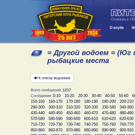
О клубе
Ф
= Другой водоем = (Юг 
рыбацкие места
К списку водоемов
Всего сообщений:
1217
0-10
10-20
20-30
30-40
40-50
50-60
6
Сообщения:
150-160
160-170
170-180
180-190
190-200
200-210
290-300
300-310
310-320
320-330
330-340
340-350
430-440
440-450
450-460
460-470
470-480
480-490
570-580
580-590
590-600
600-610
610-620
620-630
710-720
720-730
730-740
740-750
750-760
760-770
850-860
860-870
870-880
880-890
890-900
900-910