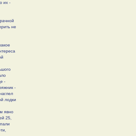
 их -
зрачной
ерить не
какое
интереса
ой
ьшого
ало
е -
ряжник -
бнаглел
ой лодки
ым явно
ей 25,
опали
ти,