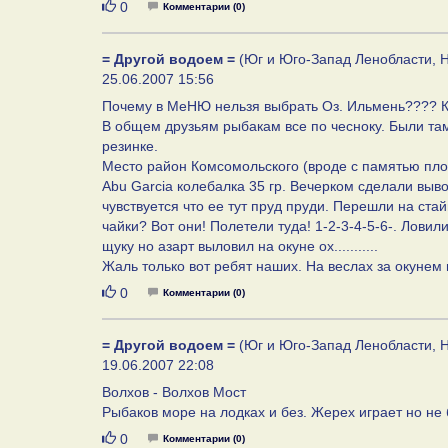
Нравится
0
Комментарии (0)
= Другой водоем =
(Юг и Юго-Запад Ленобласти, Н
25.06.2007 15:56
Почему в МеНЮ нельзя выбрать Оз. Ильмень???? К
В общем друзьям рыбакам все по чесноку. Были там 
резинке.
Место район Комсомольского (вроде с памятью плохо
Abu Garcia колебалка 35 гр. Вечерком сделали выв
чувствуется что ее тут пруд пруди. Перешли на стай
чайки? Вот они! Полетели туда! 1-2-3-4-5-6-. Ловил
щуку но азарт выловил на окуне ох...........
Жаль только вот ребят наших. На веслах за окунем н
Нравится
0
Комментарии (0)
= Другой водоем =
(Юг и Юго-Запад Ленобласти, Н
19.06.2007 22:08
Волхов - Волхов Мост
Рыбаков море на лодках и без. Жерех играет но не
Нравится
0
Комментарии (0)