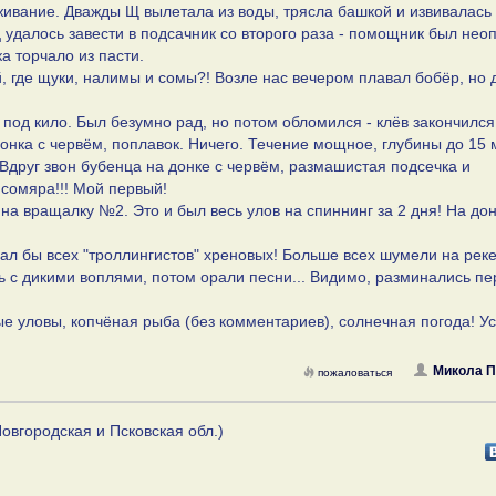
живание. Дважды Щ вылетала из воды, трясла башкой и извивалась
ц удалось завести в подсачник со второго раза - помощник был нео
а торчало из пасти.
, где щуки, налимы и сомы?! Возле нас вечером плавал бобёр, но 
од кило. Был безумно рад, но потом обломился - клёв закончился
 донка с червём, поплавок. Ничего. Течение мощное, глубины до 15 
Вдруг звон бубенца на донке с червём, размашистая подсечка и
 сомяра!!! Мой первый!
 на вращалку №2. Это и был весь улов на спиннинг за 2 дня! На до
л бы всех "троллингистов" хреновых! Больше всех шумели на реке
ь с дикими воплями, потом орали песни... Видимо, разминались пе
е уловы, копчёная рыба (без комментариев), солнечная погода! У
Микола П
пожаловаться
овгородская и Псковская обл.)