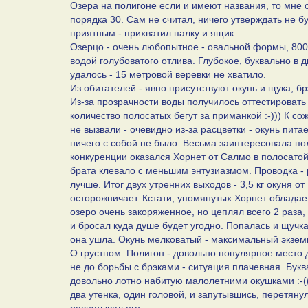
Озера на полигоне если и имеют названия, то мне о
порядка 30. Сам не считал, ничего утверждать не б
приятным - прихватил палку и ящик.
Озерцо - очень любопытное - овальной формы, 800
водой голубоватого отлива. Глубокое, буквально в 
удалось - 15 метровой веревки не хватило.
Из обитателей - явно присутствуют окунь и щука, бр
Из-за прозрачности воды получилось оттестировать
количество полосатых бегут за приманкой :-))) К с
не вызвали - очевидно из-за расцветки - окунь пит
ничего с собой не было. Весьма заинтересовала по
конкуренции оказался Хорнет от Салмо в полосатой
брата клевало с меньшим энтузиазмом. Проводка -
лучше. Итог двух утренних выходов - 3,5 кг окуня о
осторожничает. Кстати, упомянутых Хорнет обладает
озеро очень закоряженное, но цеплял всего 2 раза, 
и бросал куда душе будет угодно. Попалась и щучка
она ушла. Окунь мелковатый - максимальный экзем
О грустном. Полигон - довольно популярное место д
не до борьбы с брэками - ситуация плачевная. Бук
довольно лотно набитую малолетними окушками :-((
два утенка, один головой, и запутывшись, перетяну