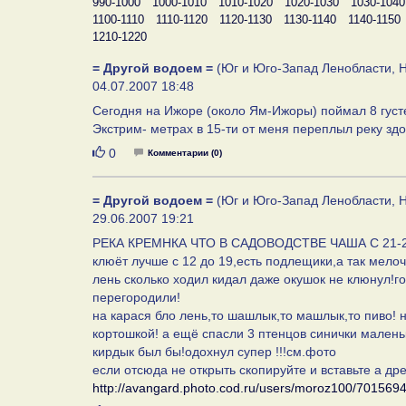
990-1000
1000-1010
1010-1020
1020-1030
1030-1040
1100-1110
1110-1120
1120-1130
1130-1140
1140-1150
1210-1220
= Другой водоем =
(Юг и Юго-Запад Ленобласти, Н
04.07.2007 18:48
Сегодня на Ижоре (около Ям-Ижоры) поймал 8 густе
Экстрим- метрах в 15-ти от меня переплыл реку зд
Нравится
0
Комментарии (0)
= Другой водоем =
(Юг и Юго-Запад Ленобласти, Н
29.06.2007 19:21
РЕКА КРЕМНКА ЧТО В САДОВОДСТВЕ ЧАША С 21-
клюёт лучше с 12 до 19,есть подлещики,а так мелочь
лень сколько ходил кидал даже окушок не клюнул!г
перегородили!
на карася бло лень,то шашлык,то машлык,то пиво! 
кортошкой! а ещё спасли 3 птенцов синички малень
кирдык был бы!одохнул супер !!!см.фото
если отсюда не открыть скопируйте и вставьте а дре
http://avangard.photo.cod.ru/users/moroz100/701569