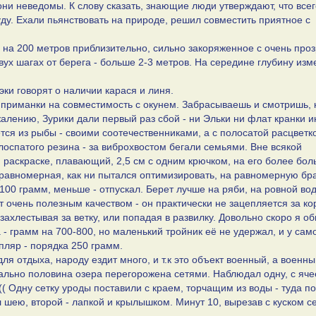
ни неведомы. К слову сказать, знающие люди утверждают, что всего
уду. Ехали пьянствовать на природе, решил совместить приятное с
 на 200 метров приблизительно, сильно закоряженное с очень про
двух шагах от берега - больше 2-3 метров. На середине глубину изм
эки говорят о наличии карася и линя.
 приманки на совместимость с окунем. Забрасываешь и смотришь, 
ожалению, Зурики дали первый раз сбой - ни Эльки ни флат кранки 
ается из рыбы - своими соотечественниками, а с полосатой расцветк
лоспатого резина - за виброхвостом бегали семьями. Вне всякой
 раскраске, плавающий, 2,5 см с одним крючком, на его более бол
 равномерная, как ни пытался оптимизировать, на равномерную бр
т 100 грамм, меньше - отпускал. Берет лучше на ряби, на ровной вод
 очень полезным качеством - он практически не зацепляется за ко
захлестывая за ветку, или попадая в развилку. Довольно скоро я о
 - грамм на 700-800, но маленький тройник её не удержал, и у сам
пляр - порядка 250 грамм.
ля отдыха, народу ездит много, и т.к это объект военный, а военн
вально половина озера перегорожена сетями. Наблюдал одну, с яче
( Одну сетку уроды поставили с краем, торчащим из воды - туда п
л шею, второй - лапкой и крылышком. Минут 10, вырезав с куском се