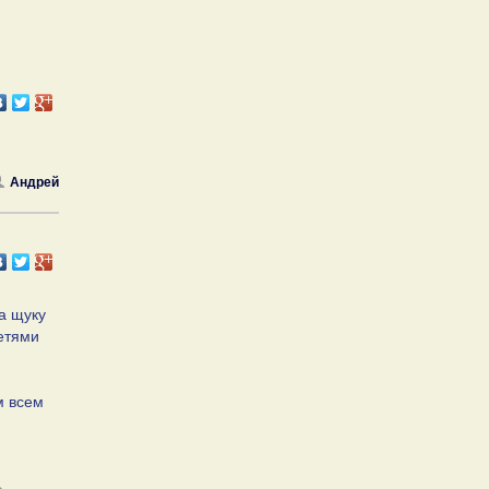
Андрей
на щуку
сетями
м всем