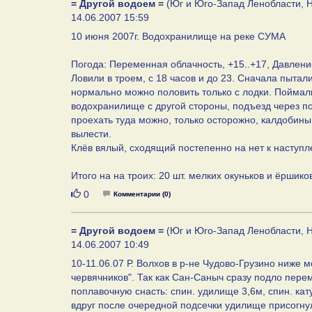
= Другой водоем =
(Юг и Юго-Запад Ленобласти, Н
14.06.2007 15:59
10 июня 2007г. Водохранилище на реке СУМА
Погода: Переменная облачность, +15..+17, Давление: 
Ловили в троем, с 18 часов и до 23. Сначала пытал
нормально можно половить только с лодки. Поймал
водохранилище с другой стороны, подъезд через пол
проехать туда можно, только осторожно, калдобины 
вылести.
Клёв вялый, сходящий постепенно на нет к наступ
Итого на на троих: 20 шт. мелких окуньков и ёршико
Нравится
0
Комментарии (0)
= Другой водоем =
(Юг и Юго-Запад Ленобласти, Н
14.06.2007 10:49
10-11.06.07 Р. Волхов в р-не Чудово-Грузино ниже 
червячников". Так как Сан-Саныч сразу подло пере
поплавочную снасть: спин. удилище 3,6м, спин. кат
вдруг после очередной подсечки удилище присогнул