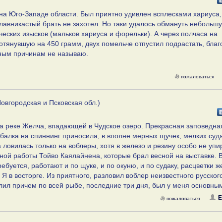
 на Юго-Западе области. Был приятно удивлен всплесками хариуса,
лавникастый брать не захотел. Но таки удалось обмануть небольш
ческих изысков (мальков хариуса и форельки). А через полчаса на
отянувшую на 450 грамм, двух помельче отпустил подрастать, благ
тным причинам не называю.
пожаловаться
овгородская и Псковская обл.)
на реке Желча, впадающей в Чудское озеро. Прекрасная заповедна
балка на спиннинг приносила, в вполне мерных щучек, мелких суда
ловилась только на воблеры, хотя в железо и резину особо не упи
ной работы Тойво Каялайнена, которые брал весной на выставке.
ебуется, работают и по щуке, и по окуню, и по судаку, расцветки 
 Я в восторге. Из приятного, разловил воблер неизвестного русског
елил причем по всей рыбе, последние три дня, был у меня основны
Е
пожаловаться