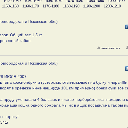
1040-1050
1050-1060
1060-1070
1070-1080
1080-1090
1090-1100
1150-1160
1160-1170
1170-1180
1180-1190
1190-1200
1200-1210
овгородская и Псковская обл.)
рок. Общий вес 1,5 кг.
оровенный кабан.
пожаловаться
овгородская и Псковская обл.)
28 ИЮЛЯ 2007
 типа краснопёрки и густёрки,плотвички,клюёт на булку и червя!!!
оворят в оредеже ниже чащи(где 101 км примерно) бреки суки всё 
на пруду уже нашли 4 больших и чистых подберёзовика -нажарили с
кой,наша кошка одного сожрала мы их в ящик посадили-а так бы и
сс строку!
4341/