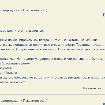
овгородская и Псковская обл.)
из за распитого на выходных.
нные ложки. Впрочем как всегда. 1шт-2,5 кг. Остальные меньше.
 Но все же попадаются приличные экземплярчики. Товарищ поймал
но не он. Сопротивлялась как сапог. Пока вытаскивал два раза иск
олавлика. Не по далеку в деревне сказали что раньше его было мно
 сбрасывать в речку.
и уклея.
ь побольше.
ни одного человека не встретили. Что самое интересное, мусора тож
автов не кусают!
пожаловаться
овгородская и Псковская обл.)