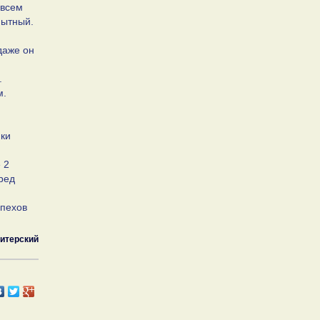
 всем
пытный.
даже он
.
м.
нки
 2
ред
спехов
итерский