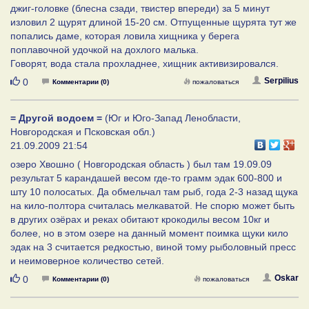
джиг-головке (блесна сзади, твистер впереди) за 5 минут
изловил 2 щурят длиной 15-20 см. Отпущенные щурята тут же
попались даме, которая ловила хищника у берега
поплавочной удочкой на дохлого малька.
Говорят, вода стала прохладнее, хищник активизировался.
Нравится
Serpilius
0
Комментарии (0)
пожаловаться
= Другой водоем =
(Юг и Юго-Запад Ленобласти,
Новгородская и Псковская обл.)
21.09.2009 21:54
озеро Хвошно ( Новгородская область ) был там 19.09.09
результат 5 карандашей весом где-то грамм эдак 600-800 и
шту 10 полосатых. Да обмельчал там рыб, года 2-3 назад щука
на кило-полтора считалась мелкаватой. Не спорю может быть
в других озёрах и реках обитают крокодилы весом 10кг и
более, но в этом озере на данный момент поимка щуки кило
эдак на 3 считается редкостью, виной тому рыболовный пресс
и неимоверное количество сетей.
Нравится
Oskar
0
Комментарии (0)
пожаловаться