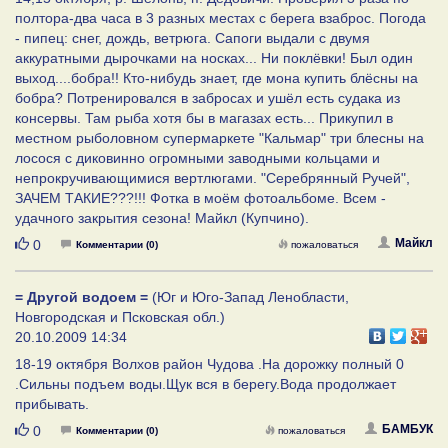
полтора-два часа в 3 разных местах с берега взаброс. Погода
- пипец: снег, дождь, ветрюга. Сапоги выдали с двумя
аккуратными дырочками на носках... Ни поклёвки! Был один
выход....бобра!! Кто-нибудь знает, где мона купить блёсны на
бобра? Потренировался в забросах и ушёл есть судака из
консервы. Там рыба хотя бы в магазах есть... Прикупил в
местном рыболовном супермаркете "Кальмар" три блесны на
лосося с диковинно огромными заводными кольцами и
непрокручивающимися вертлюгами. "Серебрянный Ручей",
ЗАЧЕМ ТАКИЕ???!!! Фотка в моём фотоальбоме. Всем -
удачного закрытия сезона! Майкл (Купчино).
Нравится
Майкл
0
Комментарии (0)
пожаловаться
= Другой водоем =
(Юг и Юго-Запад Ленобласти,
Новгородская и Псковская обл.)
20.10.2009 14:34
18-19 октября Волхов район Чудова .На дорожку полный 0
.Сильны подъем воды.Щук вся в берегу.Вода продолжает
прибывать.
Нравится
БАМБУК
0
Комментарии (0)
пожаловаться