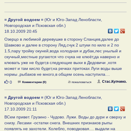
= Другой водоем =
(Юг и Юго-Запад Ленобласти,
Новгородская и Псковская обл.)
18.10.2009 20:45
Озерцо в любимой деревушке в сторону Сланцев,далее до
Шавково и далее в сторону Ляд,счук 2 штуки по кило и 2 по
1.5,пару тройку окуней,вода холодная и дубак,лес унылый и
скучный,местные ругаются что счука не клюёт,да наверно и
клювать уже не будет,в следующие выхи в Дедовичи ,хотя
может и там кисло будет,на речках притоках Луги воды выше
нормы ,рыбаков не много,в общем осень наступила....
Нравится
Стас.Купчино.
0
Комментарии (0)
пожаловаться
= Другой водоем =
(Юг и Юго-Запад Ленобласти,
Новгородская и Псковская обл.)
17.10.2009 21:11
ВСем привет. Грузино - Чудово. Лужи. Воды до дури и сверху и
снизу. Лесами -остатки снега. Внешних признаков рыпы
появлять не захотели. Колебло, поводковая.... выдали на