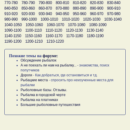
770-780
780-790
790-800
800-810
810-820
820-830
830-840
840-850
850-860
860-870
870-880
880-890
890-900
900-910
910-920
920-930
930-940
940-950
950-960
960-970
970-980
980-990
990-1000
1000-1010
1010-1020
1020-1030
1030-1040
1040-1050
1050-1060
1060-1070
1070-1080
1080-1090
1090-1100
1100-1110
1110-1120
1120-1130
1130-1140
1140-1150
1150-1160
1160-1170
1170-1180
1180-1190
1190-1200
1200-1210
1210-1220
Похожие темы на
форуме:
Обсуждение рыбалок
А не поехать ли нам на рыбалку...
- знакомства, поиск
попутчиков
Дороги
- Как добраться, где остановиться и тд.
Рыбацкие места
- спросить про неизученные места для
рыбалки
Рыболовные базы. Отзывы.
Рыбалка в городской черте
Рыбалка на платниках
Большие рыболовные путешествия