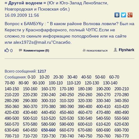
= Другой водоем =
(Юг и Юго-Запад Ленобласти,
Новгородская и Псковская обл.)
16.09.2009 11:56
Вопрос к БАМБУКу : " В каком районе Волхова ловили? Был на
Керести у Краснофарфорного, полный ЧУПС.Если не
сложно,то скиньте информацию поподробнее или на сайте
или alex1972s@mail.ru"Спасибо.
Нравится
Flyshark
0
Комментарии (0)
пожаловаться
Всего сообщений:
1217
0-10
10-20
20-30
30-40
40-50
50-60
60-70
Сообщения:
70-80
80-90
90-100
100-110
110-120
120-130
130-140
140-150
150-160
160-170
170-180
180-190
190-200
200-210
210-220
220-230
230-240
240-250
250-260
260-270
270-280
280-290
290-300
300-310
310-320
320-330
330-340
340-350
350-360
360-370
370-380
380-390
390-400
400-410
410-420
420-430
430-440
440-450
450-460
460-470
470-480
480-490
490-500
500-510
510-520
520-530
530-540
540-550
550-560
560-570
570-580
580-590
590-600
600-610
610-620
620-630
630-640
640-650
650-660
660-670
670-680
680-690
690-700
700-710
710-720
720-730
730-740
740-750
750-760
760-770