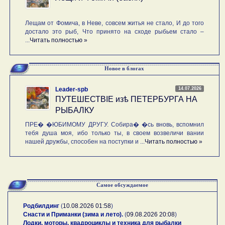
Лещам от Фомича, в Неве, совсем житья не стало, И до того
достало это рыб, Что принято на сходе рыбьем стало –
...
Читать полностью »
Новое в блогах
14.07.2026
Leader-spb
ПУТЕШЕСТВIE изѣ ПЕТЕРБУРГА НА
РЫБАЛКУ
ПРЕ� �ЮБИМОМУ ДРУГУ. Собира� �сь вновь, вспомнил
тебя душа моя, ибо только ты, в своем возвеличи вании
нашей дружбы, способен на поступки и ...
Читать полностью »
Самое обсуждаемое
Родбилдинг
(
10.08.2026 01:58
)
Снасти и Приманки (зима и лето).
(
09.08.2026 20:08
)
Лодки, моторы, квадроциклы и техника для рыбалки