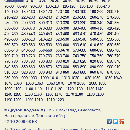
0-10
10-20
20-30
30-40
40-50
50-60
60-70
Сообщения:
70-80
80-90
90-100
100-110
110-120
120-130
130-140
140-150
150-160
160-170
170-180
180-190
190-200
200-210
210-220
220-230
230-240
240-250
250-260
260-270
270-280
280-290
290-300
300-310
310-320
320-330
330-340
340-350
350-360
360-370
370-380
380-390
390-400
400-410
410-420
420-430
430-440
440-450
450-460
460-470
470-480
480-490
490-500
500-510
510-520
520-530
530-540
540-550
550-560
560-570
570-580
580-590
590-600
600-610
610-620
620-630
630-640
640-650
650-660
660-670
670-680
680-690
690-700
700-710
710-720
720-730
730-740
740-750
750-760
760-770
770-780
780-790
790-800
800-810
810-820
820-830
830-840
840-850
850-860
860-870
870-880
880-890
890-900
900-910
910-920
920-930
930-940
940-950
950-960
960-970
970-980
980-990
990-1000
1000-1010
1010-1020
1020-1030
1030-1040
1040-1050
1050-1060
1060-1070
1070-1080
1080-1090
1090-1100
1100-1110
1110-1120
1120-1130
1130-1140
1140-1150
1150-1160
1160-1170
1170-1180
1180-1190
1190-1200
1200-1210
1210-1220
= Другой водоем =
(Юг и Юго-Запад Ленобласти,
Новгородская и Псковская обл.)
22.10.2009 08:58
14,15 октября, р. Шелонь, п. Дедовичи. Проверил 3 раза по