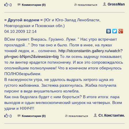
Нравится
GrossMan
0
Комментарии (0)
пожаловаться
= Другой водоем =
(Юг и Юго-Запад Ленобласти,
Новгородская и Псковская обл.)
04.10.2009 12:14
ВСем привет. Вчерась. Грузино. Лужи. " Нас утро встречает
прохладой..." Это так оно и было. Поля в инее, на лужах
тонкий ледок, и... солнечно.
http://stconstantin.gallery.ru/watch?
ph=gwc-bNpm2&viewsize=big
То ли осень задницу показывает,
то ли винтер крадется потихонечку. И все это сопровождалось
ополнейшим полнолунием! Что в конечном итоге обернулось
ПОЛНОбезрыбием.
В пасмурности утра, не удалось выдрать хитрого щука из
густого жабовника. Застежка разогнулась. Жабка получила
пирсинг в виде внушительного колебла.
Как она бедолага будет с ним бороться? В итоге итога: пара
выходов и одын мелкоскопический шнурок на четверых. Всем
удачи и НХНЧ!!!
Нравится
Ст. Константин.
0
Комментарии (0)
пожаловаться