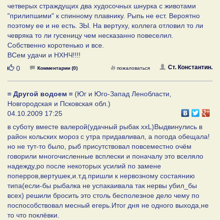
четверых страждущих два худосочных шнурка с животами
"прилипшими" к спинному плавнику. Рыпь не ест. Вероятно
поэтому ее и не есть. ЗЫ. На вертуху, коллега отловил то ли
чевряка то ли гусеницу чем несказанно повеселил.
Собственно коротенько и все.
ВСем удачи и НХНЧ!!!!
Нравится
Ст. Константин.
0
Комментарии (0)
пожаловаться
= Другой водоем =
(Юг и Юго-Запад Ленобласти,
Новгородская и Псковская обл.)
04.10.2009 17:25
в суботу вместе валерой(удачный рыбак ххL)Выдвинулись в
район кольских мороз с утра придавливал, а погода обещала!
но не тут-то было, рыб присутствовал повсеместно очём
говорили многочисленные всплески и поначалу это вселяло
надежду,ро после некоторых усилий по замене
поперров,вертушек,и.т.д.пришли к нервозному состаянию
типа(если-бы рыбалка не успакаивала так нервы убил_бы
всех) решили бросить это столь бесполезное дело чему по
поспособствовал месный егерь.Итог дня не одного выхода,не
то что поклёвки.