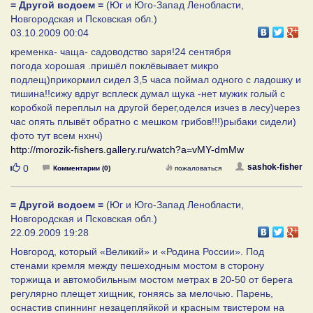
= Другой водоем =
(Юг и Юго-Запад Ленобласти,
Новгородская и Псковская обл.)
03.10.2009 00:04
кременка- чаща- садоводство заря!24 сентября
погода хорошая .пришёл поклёвывает микро
подлещ)прикормил сидел 3,5 часа поймал одного с ладошку и
тишина!!сижу вдруг всплеск думал щука -нет мужик голый с
коробкой переплыл на другой берег,оделся изчез в лесу)через
час опять плывёт обратно с мешком грибов!!!)рыбаки сидели)
фото тут всем нхнч)
http://morozik-fishers.gallery.ru/watch?a=vMY-dmMw
Нравится
sashok-fisher
0
Комментарии (0)
пожаловаться
= Другой водоем =
(Юг и Юго-Запад Ленобласти,
Новгородская и Псковская обл.)
22.09.2009 19:28
Новгород, который «Великий» и «Родина России». Под
стенами кремля между пешеходным мостом в сторону
торжища и автомобильным мостом метрах в 20-50 от берега
регулярно плещет хищник, гоняясь за мелочью. Парень,
оснастив спиннинг незацепляйкой и красным твистером на