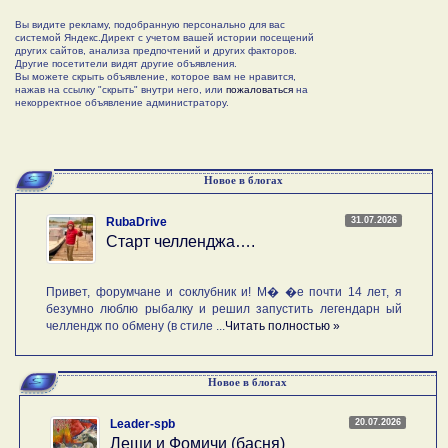
Вы видите рекламу, подобранную персонально для вас
системой Яндекс.Директ с учетом вашей истории посещений
других сайтов, анализа предпочтений и других факторов.
Другие посетители видят другие объявления.
Вы можете скрыть объявление, которое вам не нравится,
нажав на ссылку "скрыть" внутри него, или
пожаловаться
на
некорректное объявление администратору.
Новое в блогах
31.07.2026
RubaDrive
Старт челленджа….
Привет, форумчане и соклубник и! М� �е почти 14 лет, я
безумно люблю рыбалку и решил запустить легендарн ый
челлендж по обмену (в стиле ...
Читать полностью »
Новое в блогах
20.07.2026
Leader-spb
Лещи и Фомичи (басня)