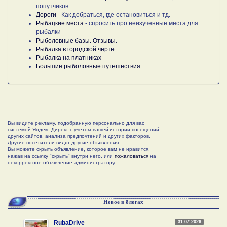
попутчиков
Дороги
- Как добраться, где остановиться и тд.
Рыбацкие места
- спросить про неизученные места для
рыбалки
Рыболовные базы. Отзывы.
Рыбалка в городской черте
Рыбалка на платниках
Большие рыболовные путешествия
Вы видите рекламу, подобранную персонально для вас
системой Яндекс.Директ с учетом вашей истории посещений
других сайтов, анализа предпочтений и других факторов.
Другие посетители видят другие объявления.
Вы можете скрыть объявление, которое вам не нравится,
нажав на ссылку "скрыть" внутри него, или
пожаловаться
на
некорректное объявление администратору.
Новое в блогах
31.07.2026
RubaDrive