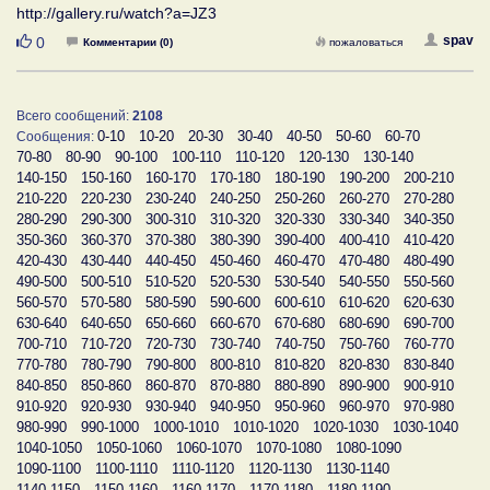
http://gallery.ru/watch?a=JZ3
Нравится
spav
0
Комментарии (0)
пожаловаться
Всего сообщений:
2108
0-10
10-20
20-30
30-40
40-50
50-60
60-70
Сообщения:
70-80
80-90
90-100
100-110
110-120
120-130
130-140
140-150
150-160
160-170
170-180
180-190
190-200
200-210
210-220
220-230
230-240
240-250
250-260
260-270
270-280
280-290
290-300
300-310
310-320
320-330
330-340
340-350
350-360
360-370
370-380
380-390
390-400
400-410
410-420
420-430
430-440
440-450
450-460
460-470
470-480
480-490
490-500
500-510
510-520
520-530
530-540
540-550
550-560
560-570
570-580
580-590
590-600
600-610
610-620
620-630
630-640
640-650
650-660
660-670
670-680
680-690
690-700
700-710
710-720
720-730
730-740
740-750
750-760
760-770
770-780
780-790
790-800
800-810
810-820
820-830
830-840
840-850
850-860
860-870
870-880
880-890
890-900
900-910
910-920
920-930
930-940
940-950
950-960
960-970
970-980
980-990
990-1000
1000-1010
1010-1020
1020-1030
1030-1040
1040-1050
1050-1060
1060-1070
1070-1080
1080-1090
1090-1100
1100-1110
1110-1120
1120-1130
1130-1140
1140-1150
1150-1160
1160-1170
1170-1180
1180-1190