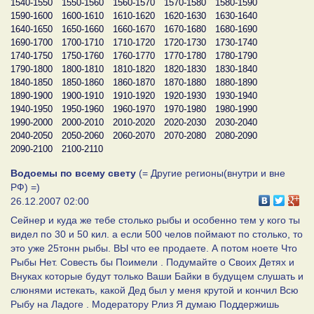
1540-1550
1550-1560
1560-1570
1570-1580
1580-1590
1590-1600
1600-1610
1610-1620
1620-1630
1630-1640
1640-1650
1650-1660
1660-1670
1670-1680
1680-1690
1690-1700
1700-1710
1710-1720
1720-1730
1730-1740
1740-1750
1750-1760
1760-1770
1770-1780
1780-1790
1790-1800
1800-1810
1810-1820
1820-1830
1830-1840
1840-1850
1850-1860
1860-1870
1870-1880
1880-1890
1890-1900
1900-1910
1910-1920
1920-1930
1930-1940
1940-1950
1950-1960
1960-1970
1970-1980
1980-1990
1990-2000
2000-2010
2010-2020
2020-2030
2030-2040
2040-2050
2050-2060
2060-2070
2070-2080
2080-2090
2090-2100
2100-2110
Водоемы по всему свету
(= Другие регионы(внутри и вне
РФ) =)
26.12.2007 02:00
Сейнер и куда же тебе столько рыбы и особенно тем у кого ты
видел по 30 и 50 кил. а если 500 челов поймают по столько, то
это уже 25тонн рыбы. ВЫ что ее продаете. А потом ноете Что
Рыбы Нет. Совесть бы Поимели . Подумайте о Своих Детях и
Внуках которые будут только Ваши Байки в будущем слушать и
слюнями истекать, какой Дед был у меня крутой и кончил Всю
Рыбу на Ладоге . Модератору Рлиз Я думаю Поддержишь