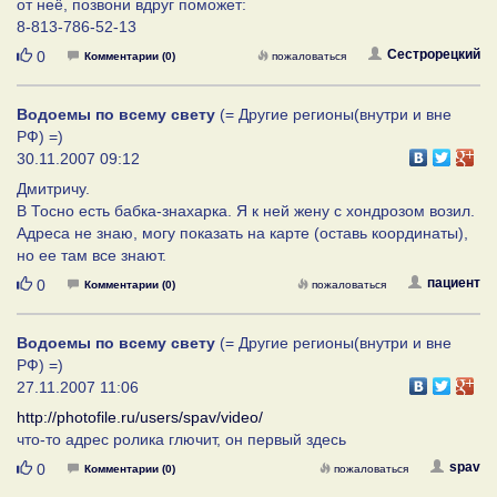
от неё, позвони вдруг поможет:
8-813-786-52-13
Нравится
Сестрорецкий
0
Комментарии (0)
пожаловаться
Водоемы по всему свету
(= Другие регионы(внутри и вне
РФ) =)
30.11.2007 09:12
Дмитричу.
В Тосно есть бабка-знахарка. Я к ней жену с хондрозом возил.
Адреса не знаю, могу показать на карте (оставь координаты),
но ее там все знают.
Нравится
пациент
0
Комментарии (0)
пожаловаться
Водоемы по всему свету
(= Другие регионы(внутри и вне
РФ) =)
27.11.2007 11:06
http://photofile.ru/users/spav/video/
что-то адрес ролика глючит, он первый здесь
Нравится
spav
0
Комментарии (0)
пожаловаться