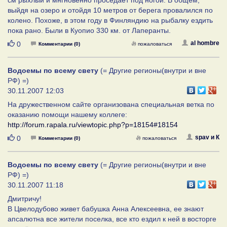
выйдя на озеро и отойдя 10 метров от берега провалился по
колено. Похоже, в этом году в Финляндию на рыбалку ездить
пока рано. Были в Куопио 330 км. от Лаперанты.
Нравится
al hombre
0
Комментарии (0)
пожаловаться
Водоемы по всему свету
(= Другие регионы(внутри и вне
РФ) =)
30.11.2007 12:03
На дружественном сайте организована специальная ветка по
оказанию помощи нашему коллеге:
http://forum.rapala.ru/viewtopic.php?p=18154#18154
Нравится
spav и К
0
Комментарии (0)
пожаловаться
Водоемы по всему свету
(= Другие регионы(внутри и вне
РФ) =)
30.11.2007 11:18
Дмитричу!
В Цвелодубово живет бабушка Анна Алексеевна, ее знают
апсалютна все жители поселка, все кто ездил к ней в восторге