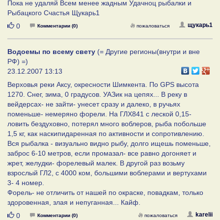
Пока не удаляй Всем менее жадным Удачноц рыбалки и
Рыбацкого Счастья Щукарь1
Нравится
щукарь1
0
Комментарии (0)
пожаловаться
Водоемы по всему свету
(= Другие регионы(внутри и вне
РФ) =)
23.12.2007 13:13
Верховья реки Аксу, окресности Шимкента. По GPS высота
1270. Снег, зима, 0 градусов. УАЗик на цепях... В реку в
вейдерсах- не зайти- унесет сразу и далеко, в ручьях
поменьше- немеряно форели. На ГЛХ841 с леской 0,15-
ловить бездуховно, потерял много воблеров, рыба побольше
1,5 кг, как наскипидаренная по активности и сопротивлению.
Вся рыбалка - визуально видно рыбу, долго ищешь поменьше,
заброс 6-10 метров, если промазал- все равно догоняет и
жрет, желудки- форелевый малек. В другой раз возьму
взрослый ГЛ2, с 4000 ком, большими воблерами и вертухами
3- 4 номер.
Форель- не отличить от нашей по окраске, повадкам, только
здоровенная, злая и непуганная... Кайф.
Нравится
karelii
0
Комментарии (0)
пожаловаться