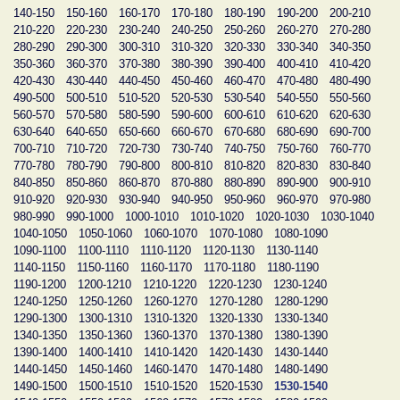
140-150
150-160
160-170
170-180
180-190
190-200
200-210
210-220
220-230
230-240
240-250
250-260
260-270
270-280
280-290
290-300
300-310
310-320
320-330
330-340
340-350
350-360
360-370
370-380
380-390
390-400
400-410
410-420
420-430
430-440
440-450
450-460
460-470
470-480
480-490
490-500
500-510
510-520
520-530
530-540
540-550
550-560
560-570
570-580
580-590
590-600
600-610
610-620
620-630
630-640
640-650
650-660
660-670
670-680
680-690
690-700
700-710
710-720
720-730
730-740
740-750
750-760
760-770
770-780
780-790
790-800
800-810
810-820
820-830
830-840
840-850
850-860
860-870
870-880
880-890
890-900
900-910
910-920
920-930
930-940
940-950
950-960
960-970
970-980
980-990
990-1000
1000-1010
1010-1020
1020-1030
1030-1040
1040-1050
1050-1060
1060-1070
1070-1080
1080-1090
1090-1100
1100-1110
1110-1120
1120-1130
1130-1140
1140-1150
1150-1160
1160-1170
1170-1180
1180-1190
1190-1200
1200-1210
1210-1220
1220-1230
1230-1240
1240-1250
1250-1260
1260-1270
1270-1280
1280-1290
1290-1300
1300-1310
1310-1320
1320-1330
1330-1340
1340-1350
1350-1360
1360-1370
1370-1380
1380-1390
1390-1400
1400-1410
1410-1420
1420-1430
1430-1440
1440-1450
1450-1460
1460-1470
1470-1480
1480-1490
1490-1500
1500-1510
1510-1520
1520-1530
1530-1540