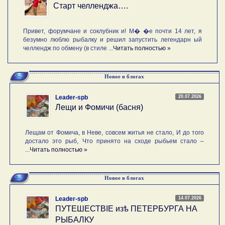
Старт челленджа….
Привет, форумчане и соклубник и! М� �е почти 14 лет, я
безумно люблю рыбалку и решил запустить легендарн ый
челлендж по обмену (в стиле ...
Читать полностью »
Новое в блогах
20.07.2026
Leader-spb
Лещи и Фомичи (басня)
Лещам от Фомича, в Неве, совсем житья не стало, И до того
достало это рыб, Что принято на сходе рыбьем стало –
...
Читать полностью »
Новое в блогах
14.07.2026
Leader-spb
ПУТЕШЕСТВIE изѣ ПЕТЕРБУРГА НА
РЫБАЛКУ