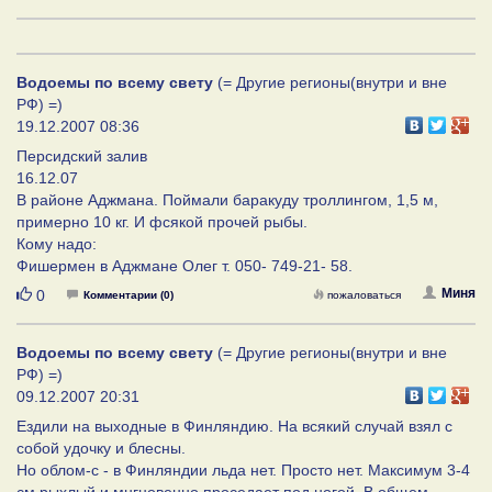
Водоемы по всему свету
(= Другие регионы(внутри и вне
РФ) =)
19.12.2007 08:36
Персидский залив
16.12.07
В районе Аджмана. Поймали баракуду троллингом, 1,5 м,
примерно 10 кг. И фсякой прочей рыбы.
Кому надо:
Фишермен в Аджмане Олег т. 050- 749-21- 58.
Нравится
Миня
0
Комментарии (0)
пожаловаться
Водоемы по всему свету
(= Другие регионы(внутри и вне
РФ) =)
09.12.2007 20:31
Ездили на выходные в Финляндию. На всякий случай взял с
собой удочку и блесны.
Но облом-с - в Финляндии льда нет. Просто нет. Максимум 3-4
см рыхлый и мнгновенно проседает под ногой. В общем,