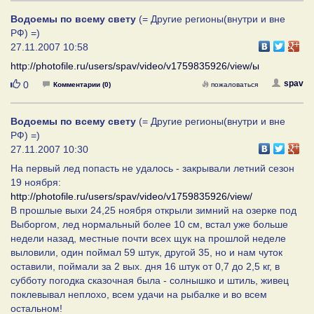
Водоемы по всему свету
(= Другие регионы(внутри и вне
РФ) =)
27.11.2007 10:58
http://photofile.ru/users/spav/video/v1759835926/view/ы
Нравится
spav
0
Комментарии (0)
пожаловаться
Водоемы по всему свету
(= Другие регионы(внутри и вне
РФ) =)
27.11.2007 10:30
На первый лед попасть не удалось - закрывали летний сезон
19 ноября:
http://photofile.ru/users/spav/video/v1759835926/view/
В прошлые выхи 24,25 ноября открыли зимний на озерке под
Выборгом, лед нормальный более 10 см, встал уже больше
недели назад, местные почти всех щук на прошлой неделе
выловили, один поймал 59 штук, другой 35, но и нам чуток
оставили, поймали за 2 вых. дня 16 штук от 0,7 до 2,5 кг, в
субботу погодка сказочная была - солнышко и штиль, живец
поклевывал неплохо, всем удачи на рыбалке и во всем
остальном!