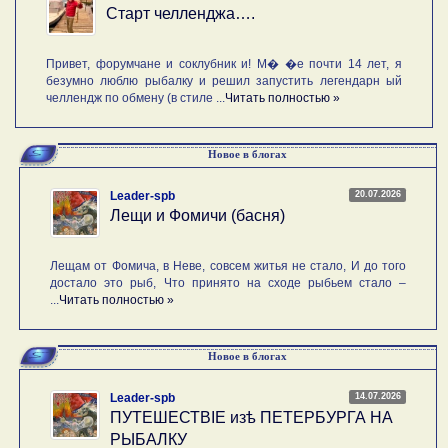
Старт челленджа….
Привет, форумчане и соклубник и! М� �е почти 14 лет, я
безумно люблю рыбалку и решил запустить легендарн ый
челлендж по обмену (в стиле ...
Читать полностью »
Новое в блогах
20.07.2026
Leader-spb
Лещи и Фомичи (басня)
Лещам от Фомича, в Неве, совсем житья не стало, И до того
достало это рыб, Что принято на сходе рыбьем стало –
...
Читать полностью »
Новое в блогах
14.07.2026
Leader-spb
ПУТЕШЕСТВIE изѣ ПЕТЕРБУРГА НА
РЫБАЛКУ