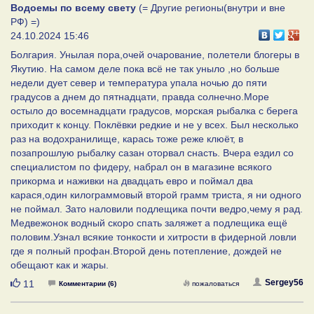
Водоемы по всему свету
(= Другие регионы(внутри и вне
РФ) =)
24.10.2024 15:46
Болгария. Унылая пора,очей очарование, полетели блогеры в
Якутию. На самом деле пока всё не так уныло ,но больше
недели дует север и температура упала ночью до пяти
градусов а днем до пятнадцати, правда солнечно.Море
остыло до восемнадцати градусов, морская рыбалка с берега
приходит к концу. Поклёвки редкие и не у всех. Был несколько
раз на водохранилище, карась тоже реже клюёт, в
позапрошлую рыбалку сазан оторвал снасть. Вчера ездил со
специалистом по фидеру, набрал он в магазине всякого
прикорма и наживки на двадцать евро и поймал два
карася,один килограммовый второй грамм триста, я ни одного
не поймал. Зато наловили подлещика почти ведро,чему я рад.
Медвежонок водный скоро спать заляжет а подлещика ещё
половим.Узнал всякие тонкости и хитрости в фидерной ловли
где я полный профан.Второй день потепление, дождей не
обещают как и жары.
Нравится
Sergey56
11
Комментарии (6)
пожаловаться