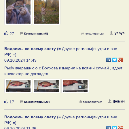
Нравится
yanya
27
Комментарии (6)
пожаловаться
Водоемы по всему свету
(= Другие регионы(внутри и вне
РФ) =)
09.10.2024 14:49
Рыбу вчерашнюю с Волхова измерил на всякий случай , вдруг
инспектор не доглядел .
Нравится
фомич
17
Комментарии (20)
пожаловаться
Водоемы по всему свету
(= Другие регионы(внутри и вне
РФ) =)
06.10.2024 11:36