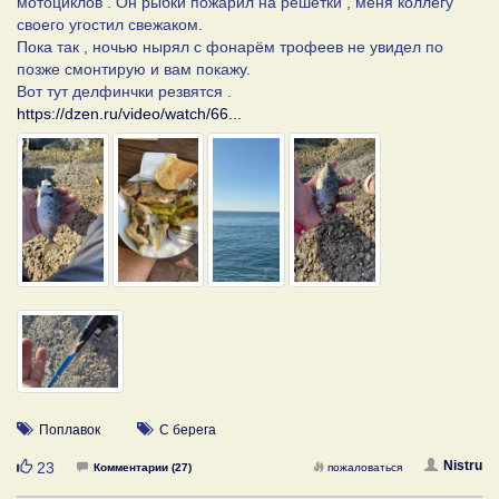
мотоциклов . Он рыбки пожарил на решётки , меня коллегу
своего угостил свежаком.
Пока так , ночью нырял с фонарём трофеев не увидел по
позже смонтирую и вам покажу.
Вот тут делфинчки резвятся .
https://dzen.ru/video/watch/66...
Поплавок
С берега
Нравится
Nistru
23
Комментарии (27)
пожаловаться