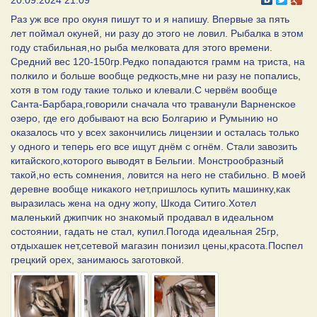
20.09.2024 21:09
Раз уж все про окуня пишут то и я напишу. Впервые за пять
лет поймал окуней, ни разу до этого не ловил. Рыбалка в этом
году стабильная,но рыба мелковата для этого времени.
Средний вес 120-150гр.Редко попадаются грамм на триста, на
полкило и больше вообще редкость,мне ни разу не попались,
хотя в том году такие только и клевали.С червём вообще
Санта-Барбара,говорили сначала что траванули Варненское
озеро, где его добывают на всю Болгарию и Румынию но
оказалось что у всех закончились лицензии и осталась только
у одного и теперь его все ищут днём с огнём. Стали завозить
китайского,которого выводят в Бельгии. Монстрообразный
такой,но есть сомнения, ловится на него не стабильно. В моей
деревне вообще никакого нет,пришлось купить машинку,как
выразилась жена на одну жопу, Шкода Ситиго.Хотел
маленький джипчик но знакомый продавал в идеальном
состоянии, гадать не стал, купил.Погода идеальная 25гр,
отдыхашек нет,сетевой магазин понизил цены,красота.Поспел
грецкий орех, занимаюсь заготовкой.