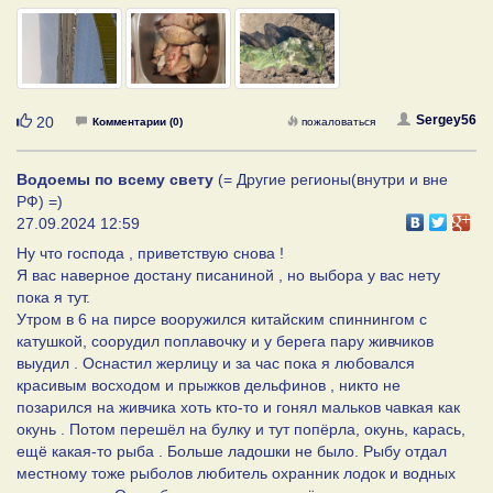
Нравится
Sergey56
20
Комментарии (0)
пожаловаться
Водоемы по всему свету
(= Другие регионы(внутри и вне
РФ) =)
27.09.2024 12:59
Ну что господа , приветствую снова !
Я вас наверное достану писаниной , но выбора у вас нету
пока я тут.
Утром в 6 на пирсе вооружился китайским спиннингом с
катушкой, соорудил поплавочку и у берега пару живчиков
выудил . Оснастил жерлицу и за час пока я любовался
красивым восходом и прыжков дельфинов , никто не
позарился на живчика хоть кто-то и гонял мальков чавкая как
окунь . Потом перешёл на булку и тут попёрла, окунь, карась,
ещё какая-то рыба . Больше ладошки не было. Рыбу отдал
местному тоже рыболов любитель охранник лодок и водных