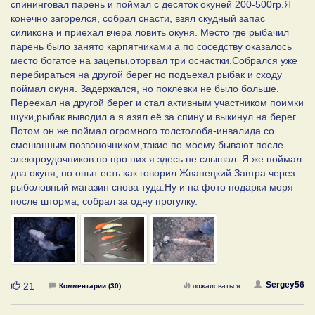
спининговал парень и поймал с десяток окуней 200-500гр.Я
конечно загорелся, собрал снасти, взял скудный запас
силикона и приехал вчера ловить окуня. Место где рыбачил
парень было занято карпятниками а по соседству оказалось
место богатое на зацепы,оторвал три оснастки.Собрался уже
перебираться на другой берег но подъехал рыбак и сходу
поймал окуня. Задержался, но поклёвки не было больше.
Переехал на другой берег и стал активным участником поимки
щуки,рыбак выводил а я азял её за спину и выкинул на берег.
Потом он же поймал огромного толстолоба-инвалида со
смешанным позвоночником,такие по моему бывают после
электроудочников но про них я здесь не слышал. Я же поймал
два окуня, но опыт есть как говорил Жванецкий.Завтра через
рыболовный магазин снова туда.Ну и на фото подарки моря
после шторма, собрал за одну прогулку.
Нравится
Sergey56
21
Комментарии (30)
пожаловаться