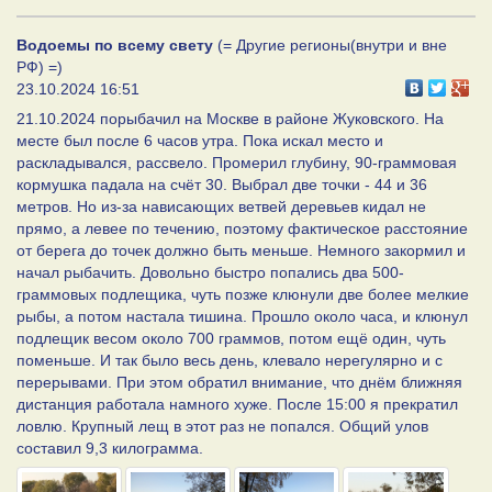
Водоемы по всему свету
(= Другие регионы(внутри и вне
РФ) =)
23.10.2024 16:51
21.10.2024 порыбачил на Москве в районе Жуковского. На
месте был после 6 часов утра. Пока искал место и
раскладывался, рассвело. Промерил глубину, 90-граммовая
кормушка падала на счёт 30. Выбрал две точки - 44 и 36
метров. Но из-за нависающих ветвей деревьев кидал не
прямо, а левее по течению, поэтому фактическое расстояние
от берега до точек должно быть меньше. Немного закормил и
начал рыбачить. Довольно быстро попались два 500-
граммовых подлещика, чуть позже клюнули две более мелкие
рыбы, а потом настала тишина. Прошло около часа, и клюнул
подлещик весом около 700 граммов, потом ещё один, чуть
поменьше. И так было весь день, клевало нерегулярно и с
перерывами. При этом обратил внимание, что днëм ближняя
дистанция работала намного хуже. После 15:00 я прекратил
ловлю. Крупный лещ в этот раз не попался. Общий улов
составил 9,3 килограмма.