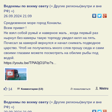
Водоемы по всему свету
(= Другие регионы(внутри и вне
РФ) =)
26.09.2024 21:09
Средиземное море город Конаклы.
Всем привет !
Не взял собой ружьё и наверное жаль , когда первый раз
нырнул без камеры такую торпеду увидел килл на пять.
Почесал за камерой вернулся и начал снимать подводное
царство. Чтоб не получилось много слов прошу сюда и сами
своими глазами можете посмотреть на обилие рыбы под
водой.
https://youtu.be/TPlA3jO1Fto?s...
Нравится
Nistru
14
Комментарии (13)
пожаловаться
Водоемы по всему свету
(= Другие регионы(внутри и вне
РФ) =)