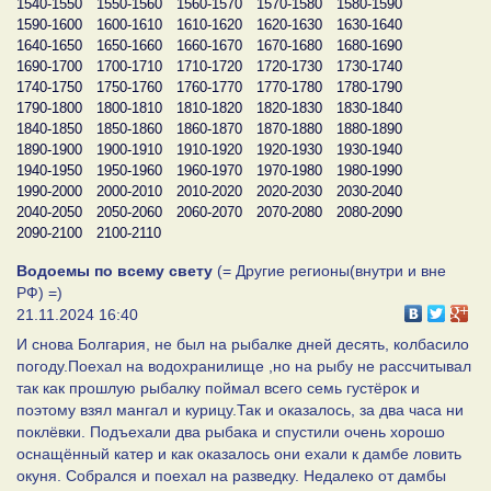
1540-1550
1550-1560
1560-1570
1570-1580
1580-1590
1590-1600
1600-1610
1610-1620
1620-1630
1630-1640
1640-1650
1650-1660
1660-1670
1670-1680
1680-1690
1690-1700
1700-1710
1710-1720
1720-1730
1730-1740
1740-1750
1750-1760
1760-1770
1770-1780
1780-1790
1790-1800
1800-1810
1810-1820
1820-1830
1830-1840
1840-1850
1850-1860
1860-1870
1870-1880
1880-1890
1890-1900
1900-1910
1910-1920
1920-1930
1930-1940
1940-1950
1950-1960
1960-1970
1970-1980
1980-1990
1990-2000
2000-2010
2010-2020
2020-2030
2030-2040
2040-2050
2050-2060
2060-2070
2070-2080
2080-2090
2090-2100
2100-2110
Водоемы по всему свету
(= Другие регионы(внутри и вне
РФ) =)
21.11.2024 16:40
И снова Болгария, не был на рыбалке дней десять, колбасило
погоду.Поехал на водохранилище ,но на рыбу не рассчитывал
так как прошлую рыбалку поймал всего семь густёрок и
поэтому взял мангал и курицу.Так и оказалось, за два часа ни
поклёвки. Подъехали два рыбака и спустили очень хорошо
оснащённый катер и как оказалось они ехали к дамбе ловить
окуня. Собрался и поехал на разведку. Недалеко от дамбы