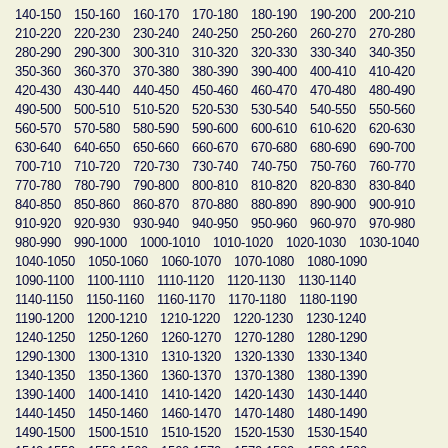
140-150
150-160
160-170
170-180
180-190
190-200
200-210
210-220
220-230
230-240
240-250
250-260
260-270
270-280
280-290
290-300
300-310
310-320
320-330
330-340
340-350
350-360
360-370
370-380
380-390
390-400
400-410
410-420
420-430
430-440
440-450
450-460
460-470
470-480
480-490
490-500
500-510
510-520
520-530
530-540
540-550
550-560
560-570
570-580
580-590
590-600
600-610
610-620
620-630
630-640
640-650
650-660
660-670
670-680
680-690
690-700
700-710
710-720
720-730
730-740
740-750
750-760
760-770
770-780
780-790
790-800
800-810
810-820
820-830
830-840
840-850
850-860
860-870
870-880
880-890
890-900
900-910
910-920
920-930
930-940
940-950
950-960
960-970
970-980
980-990
990-1000
1000-1010
1010-1020
1020-1030
1030-1040
1040-1050
1050-1060
1060-1070
1070-1080
1080-1090
1090-1100
1100-1110
1110-1120
1120-1130
1130-1140
1140-1150
1150-1160
1160-1170
1170-1180
1180-1190
1190-1200
1200-1210
1210-1220
1220-1230
1230-1240
1240-1250
1250-1260
1260-1270
1270-1280
1280-1290
1290-1300
1300-1310
1310-1320
1320-1330
1330-1340
1340-1350
1350-1360
1360-1370
1370-1380
1380-1390
1390-1400
1400-1410
1410-1420
1420-1430
1430-1440
1440-1450
1450-1460
1460-1470
1470-1480
1480-1490
1490-1500
1500-1510
1510-1520
1520-1530
1530-1540