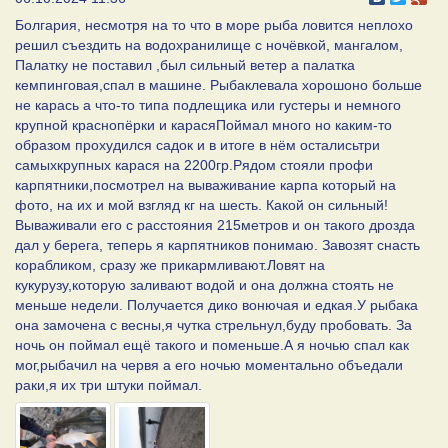
Болгария, несмотря на то что в море рыба ловится неплохо
решил съездить на водохранилище с ночёвкой, мангалом,
Палатку не поставил ,был сильный ветер а палатка
кемпинговая,спал в машине. Рыбаклевала хорошоно больше
не карась а что-то типа подлещика или густеры и немного
крупной краснопёрки и карасяПоймал много но каким-то
образом прохудился садок и в итоге в нём осталисьтри
самыхкрупных карася на 2200гр.Рядом стояли профи
карпятники,посмотрел на вываживание карпа который на
фото, на их и мой взгляд кг на шесть. Какой он сильный!
Вываживали его с расстояния 215метров и он такого дрозда
дал у берега, теперь я карпятников понимаю. Завозят снасть
корабликом, сразу же прикармливают.Ловят на
кукурузу,которую заливают водой и она должна стоять не
меньше недели. Получается дико вонючая и едкая.У рыбака
она замочена с весны,я чутка стрельнул,буду пробовать. За
ночь он поймал ещё такого и поменьше.А я ночью спал как
мог,рыбачил на червя а его ночью моментально объедали
раки,я их три штуки поймал.