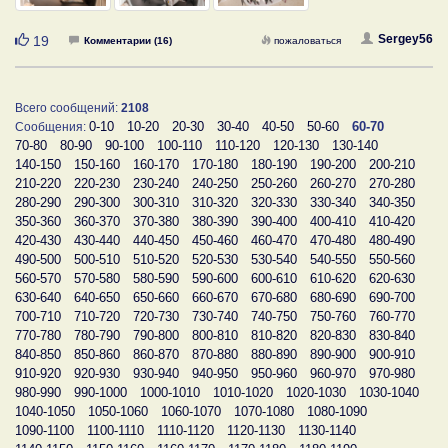
Нравится
Sergey56
19
Комментарии (16)
пожаловаться
Всего сообщений:
2108
0-10
10-20
20-30
30-40
40-50
50-60
60-70
Сообщения:
70-80
80-90
90-100
100-110
110-120
120-130
130-140
140-150
150-160
160-170
170-180
180-190
190-200
200-210
210-220
220-230
230-240
240-250
250-260
260-270
270-280
280-290
290-300
300-310
310-320
320-330
330-340
340-350
350-360
360-370
370-380
380-390
390-400
400-410
410-420
420-430
430-440
440-450
450-460
460-470
470-480
480-490
490-500
500-510
510-520
520-530
530-540
540-550
550-560
560-570
570-580
580-590
590-600
600-610
610-620
620-630
630-640
640-650
650-660
660-670
670-680
680-690
690-700
700-710
710-720
720-730
730-740
740-750
750-760
760-770
770-780
780-790
790-800
800-810
810-820
820-830
830-840
840-850
850-860
860-870
870-880
880-890
890-900
900-910
910-920
920-930
930-940
940-950
950-960
960-970
970-980
980-990
990-1000
1000-1010
1010-1020
1020-1030
1030-1040
1040-1050
1050-1060
1060-1070
1070-1080
1080-1090
1090-1100
1100-1110
1110-1120
1120-1130
1130-1140