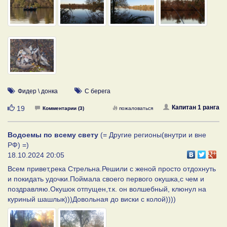
Фидер \ донка
С берега
Нравится
Капитан 1 ранга
19
Комментарии (3)
пожаловаться
Водоемы по всему свету
(= Другие регионы(внутри и вне
РФ) =)
18.10.2024 20:05
Всем привет,река Стрельна.Решили с женой просто отдохнуть
и покидать удочки.Поймала своего первого окушка,с чем и
поздравляю.Окушок отпущен,т.к. он волшебный, клюнул на
куриный шашлык)))Довольная до виски с колой))))