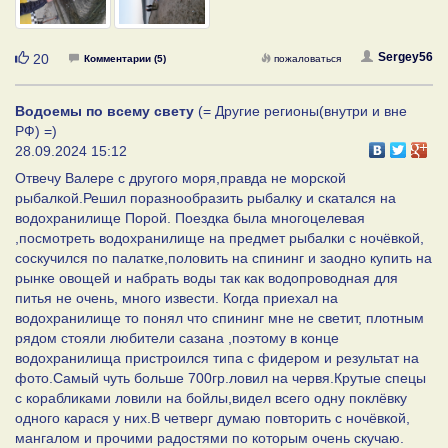
Нравится
Sergey56
20
Комментарии (5)
пожаловаться
Водоемы по всему свету
(= Другие регионы(внутри и вне
РФ) =)
28.09.2024 15:12
Отвечу Валере с другого моря,правда не морской
рыбалкой.Решил поразнообразить рыбалку и скатался на
водохранилище Порой. Поездка была многоцелевая
,посмотреть водохранилище на предмет рыбалки с ночёвкой,
соскучился по палатке,половить на спининг и заодно купить на
рынке овощей и набрать воды так как водопроводная для
питья не очень, много извести. Когда приехал на
водохранилище то понял что спининг мне не светит, плотным
рядом стояли любители сазана ,поэтому в конце
водохранилища пристроился типа с фидером и результат на
фото.Самый чуть больше 700гр.ловил на червя.Крутые спецы
с корабликами ловили на бойлы,видел всего одну поклёвку
одного карася у них.В четверг думаю повторить с ночёвкой,
мангалом и прочими радостями по которым очень скучаю.