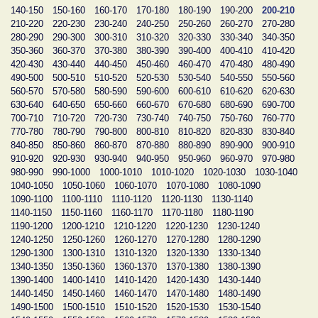
140-150
150-160
160-170
170-180
180-190
190-200
200-210
210-220
220-230
230-240
240-250
250-260
260-270
270-280
280-290
290-300
300-310
310-320
320-330
330-340
340-350
350-360
360-370
370-380
380-390
390-400
400-410
410-420
420-430
430-440
440-450
450-460
460-470
470-480
480-490
490-500
500-510
510-520
520-530
530-540
540-550
550-560
560-570
570-580
580-590
590-600
600-610
610-620
620-630
630-640
640-650
650-660
660-670
670-680
680-690
690-700
700-710
710-720
720-730
730-740
740-750
750-760
760-770
770-780
780-790
790-800
800-810
810-820
820-830
830-840
840-850
850-860
860-870
870-880
880-890
890-900
900-910
910-920
920-930
930-940
940-950
950-960
960-970
970-980
980-990
990-1000
1000-1010
1010-1020
1020-1030
1030-1040
1040-1050
1050-1060
1060-1070
1070-1080
1080-1090
1090-1100
1100-1110
1110-1120
1120-1130
1130-1140
1140-1150
1150-1160
1160-1170
1170-1180
1180-1190
1190-1200
1200-1210
1210-1220
1220-1230
1230-1240
1240-1250
1250-1260
1260-1270
1270-1280
1280-1290
1290-1300
1300-1310
1310-1320
1320-1330
1330-1340
1340-1350
1350-1360
1360-1370
1370-1380
1380-1390
1390-1400
1400-1410
1410-1420
1420-1430
1430-1440
1440-1450
1450-1460
1460-1470
1470-1480
1480-1490
1490-1500
1500-1510
1510-1520
1520-1530
1530-1540