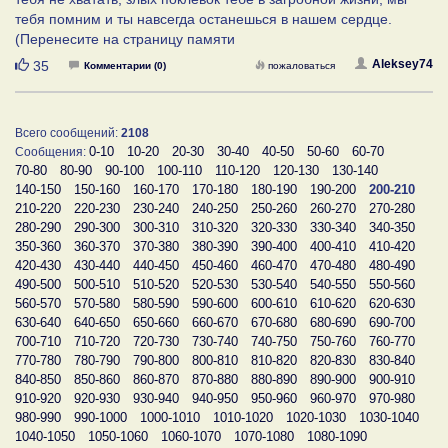
тебя помним и ты навсегда останешься в нашем сердце.
(Перенесите на страницу памяти
Нравится
Aleksey74
35
Комментарии (0)
пожаловаться
Всего сообщений:
2108
0-10
10-20
20-30
30-40
40-50
50-60
60-70
Сообщения:
70-80
80-90
90-100
100-110
110-120
120-130
130-140
140-150
150-160
160-170
170-180
180-190
190-200
200-210
210-220
220-230
230-240
240-250
250-260
260-270
270-280
280-290
290-300
300-310
310-320
320-330
330-340
340-350
350-360
360-370
370-380
380-390
390-400
400-410
410-420
420-430
430-440
440-450
450-460
460-470
470-480
480-490
490-500
500-510
510-520
520-530
530-540
540-550
550-560
560-570
570-580
580-590
590-600
600-610
610-620
620-630
630-640
640-650
650-660
660-670
670-680
680-690
690-700
700-710
710-720
720-730
730-740
740-750
750-760
760-770
770-780
780-790
790-800
800-810
810-820
820-830
830-840
840-850
850-860
860-870
870-880
880-890
890-900
900-910
910-920
920-930
930-940
940-950
950-960
960-970
970-980
980-990
990-1000
1000-1010
1010-1020
1020-1030
1030-1040
1040-1050
1050-1060
1060-1070
1070-1080
1080-1090