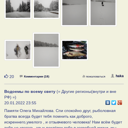
Нравится
haka
20
Комментарии (18)
пожаловаться
Водоемы по всему свету
(= Другие регионы(внутри и вне
РФ) =)
20.01.2022 23:55
Памяти Олега Михайлова. Спи спокойно друг, рыболовная
братва всегда будет тебя помнить как доброго,
искреннего,умелого , и отзывчевого человека! Нам всём будет
тебя не хватать, злых поклёвок тебе в загробной жизни, мы