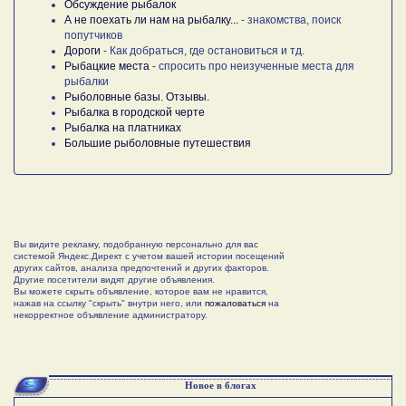
Обсуждение рыбалок
А не поехать ли нам на рыбалку...
- знакомства, поиск
попутчиков
Дороги
- Как добраться, где остановиться и тд.
Рыбацкие места
- спросить про неизученные места для
рыбалки
Рыболовные базы. Отзывы.
Рыбалка в городской черте
Рыбалка на платниках
Большие рыболовные путешествия
Вы видите рекламу, подобранную персонально для вас
системой Яндекс.Директ с учетом вашей истории посещений
других сайтов, анализа предпочтений и других факторов.
Другие посетители видят другие объявления.
Вы можете скрыть объявление, которое вам не нравится,
нажав на ссылку "скрыть" внутри него, или
пожаловаться
на
некорректное объявление администратору.
Новое в блогах