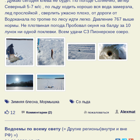
. Думаю сегодня клева не будет. По погоде Солнечно, ветер
Северный 5-7 м/с , по льду ходить хорошо вся вода замерзла,
лед прослойкой , сверлить ужасно плохо, от дороги от
Водоканала по тропке по лесу идти легко. Давление 767 выше
нормы. Не плотвиная погода.Пробовал окуня на балду за 10
лунок ни одной поклевки. Всем удачи СЗ Пионерское озеро.
Зимняя блесна
,
Мормышка
Со льда
Нравится
Alexmat
12
Комментарии (2)
пожаловаться
Водоемы по всему свету
(= Другие регионы(внутри и вне
РФ) =)