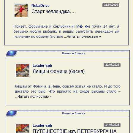
31.07.2026
RubaDrive
Старт челленджа….
Привет, форумчане и соклубник и! М� �е почти 14 лет, я
безумно люблю рыбалку и решил запустить легендарн ый
челлендж по обмену (в стиле ...
Читать полностью »
Новое в блогах
20.07.2026
Leader-spb
Лещи и Фомичи (басня)
Лещам от Фомича, в Неве, совсем житья не стало, И до того
достало это рыб, Что принято на сходе рыбьем стало –
...
Читать полностью »
Новое в блогах
14.07.2026
Leader-spb
ПУТЕШЕСТВIE изѣ ПЕТЕРБУРГА НА