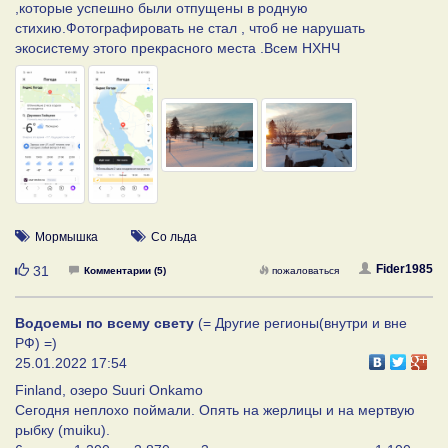
,которые успешно были отпущены в родную
стихию.Фотографировать не стал , чтоб не нарушать
экосистему этого прекрасного места .Всем НХНЧ
Мормышка
Со льда
Нравится
Fider1985
31
Комментарии (5)
пожаловаться
Водоемы по всему свету
(= Другие регионы(внутри и вне
РФ) =)
25.01.2022 17:54
Finland, озеро Suuri Onkamo
Сегодня неплохо поймали. Опять на жерлицы и на мертвую
рыбку (muiku).