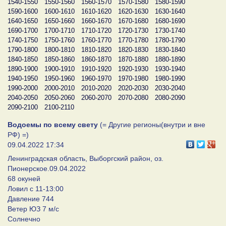
1540-1550
1550-1560
1560-1570
1570-1580
1580-1590
1590-1600
1600-1610
1610-1620
1620-1630
1630-1640
1640-1650
1650-1660
1660-1670
1670-1680
1680-1690
1690-1700
1700-1710
1710-1720
1720-1730
1730-1740
1740-1750
1750-1760
1760-1770
1770-1780
1780-1790
1790-1800
1800-1810
1810-1820
1820-1830
1830-1840
1840-1850
1850-1860
1860-1870
1870-1880
1880-1890
1890-1900
1900-1910
1910-1920
1920-1930
1930-1940
1940-1950
1950-1960
1960-1970
1970-1980
1980-1990
1990-2000
2000-2010
2010-2020
2020-2030
2030-2040
2040-2050
2050-2060
2060-2070
2070-2080
2080-2090
2090-2100
2100-2110
Водоемы по всему свету
(= Другие регионы(внутри и вне
РФ) =)
09.04.2022 17:34
Ленинградская область, Выборгский район, оз.
Пионерское.09.04.2022
68 окуней
Ловил с 11-13:00
Давление 744
Ветер ЮЗ 7 м/с
Солнечно