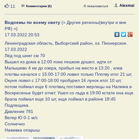
Нравится
Alexmat
11
Комментарии (6)
пожаловаться
Водоемы по всему свету
(= Другие регионы(внутри и вне
РФ) =)
17.03.2022 20:53
Ленинградская область, Выборгский район, оз. Пионерское.
17.03.2022
Лёд под шнег см 70
Вышел из дома в 12:00 пока пешком дошел, идти от
Малышево 4 км до озера, прибыл на место в 13:20 , клев
плотвы начался с 15:00-17:00 ловил только Плотву итог 21 шт,
Окуня ловил с 17:00-18:00 пробурил 16 лунок итог 10 шт,
потом поймал еще 6 плотвиц поставил жерлицы на Налима в
Воскресенье будет отчет. Ушел со льда в 19:00 кстати она еще
брала поймал еще 10 шт, еще поймал в районе 18:45
Подлещика.
Давление 781
Ветер Ю 0-1 м/с
Солнечно
Наживка опарыш