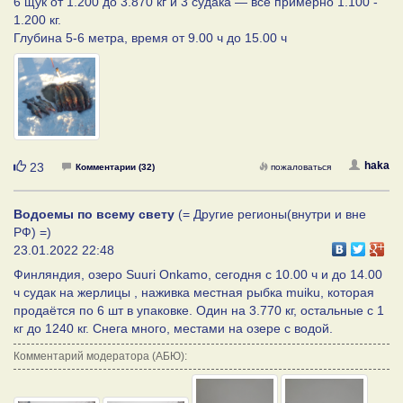
6 щук от 1.200 до 3.870 кг и 3 судака — все примерно 1.100 -
1.200 кг.
Глубина 5-6 метра, время от 9.00 ч до 15.00 ч
Нравится
haka
23
Комментарии (32)
пожаловаться
Водоемы по всему свету
(= Другие регионы(внутри и вне
РФ) =)
23.01.2022 22:48
Финляндия, озеро Suuri Onkamo, сегодня с 10.00 ч и до 14.00
ч судак на жерлицы , наживка местная рыбка muiku, которая
продаётся по 6 шт в упаковке. Один на 3.770 кг, остальные с 1
кг до 1240 кг. Снега много, местами на озере с водой.
Комментарий модератора (АБЮ):