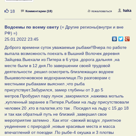
Нравится
haka
18
Комментарии (18)
пожаловаться
Водоемы по всему свету
(= Другие регионы(внутри и вне
РФ) =)
25.01.2022 23:45
Доброго времени суток уважаемые рыбаки!!Вчера по работе
выпала возможность поехать в Вышний Волочек деревня
Зайцева.Выехали из Питера в 6 утра ,дорога дальняя ,на
месте были в 12 дня.По завершении своей трудовой
деятельности ,решил осмотреть близлежащих водоем
Вышеволочковское водохранилище.По разговорам с
местными рыбаками выяснил ,что рыба
присутствует.Забурился, замер глубины от 3 до 5
метров.Пробурил пару лунок ,закормился ,наживка мотыль
,купленный заранее в Питере.Рыбаки на льду присутствовали
человек 20 ,кто в палатке,кто так . Посидел на льду с 15 до 18
и так как обратный путь не близкий ,завершил свое
мероприятие затемно . Как итог -свежий воздух ,приятное
уединение с природой ,новые красивые места и масса
впечатлений от поездки .По рыбе-4 окушка и 3 плотвы