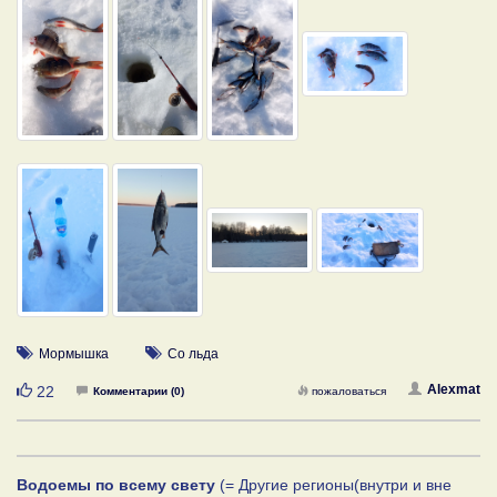
Мормышка
Со льда
Нравится
Alexmat
22
Комментарии (0)
пожаловаться
Водоемы по всему свету
(= Другие регионы(внутри и вне