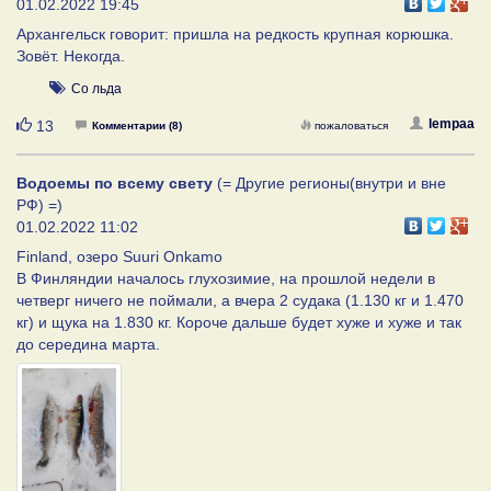
01.02.2022 19:45
Архангельск говорит: пришла на редкость крупная корюшка.
Зовёт. Некогда.
Со льда
Нравится
lempaa
13
Комментарии (8)
пожаловаться
Водоемы по всему свету
(= Другие регионы(внутри и вне
РФ) =)
01.02.2022 11:02
Finland, озеро Suuri Onkamo
В Финляндии началось глухозимие, на прошлой недели в
четверг ничего не поймали, а вчера 2 судака (1.130 кг и 1.470
кг) и щука на 1.830 кг. Короче дальше будет хуже и хуже и так
до середина марта.