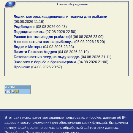
Самое обсуждаемое
Лодки, моторы, квадроциклы и техника для рыбалки
(
08.08.2026 11:16
)
Родбилдинг
(
08.08.2026 00:43
)
Подводная охота
(
07.08.2026 22:50
)
Разное (не только для рыбалки)!
(
06.08.2026 23:00
)
А не поехать ли нам на рыбалку...
(
05.08.2026 15:20
)
Лодки и Моторы
(
04.08.2026 23:33
)
Памяти Панкова Андрея
(
04.08.2026 23:19
)
Безопасность в лесу, на льду и воде.
(
04.08.2026 21:11
)
Экология и борьба с браконьерами.
(
04.08.2026 21:00
)
Про ножи
(
04.08.2026 20:57
)
Этот сайт использует метаданные пользователя (cookie, данные об IP-
адресе и местоположении) для обеспечения своих функций. Вы должны
покинуть сайт, если не согласны с обработкой сайтом этих данных.
Подробнее:
Политика конфиденциальности