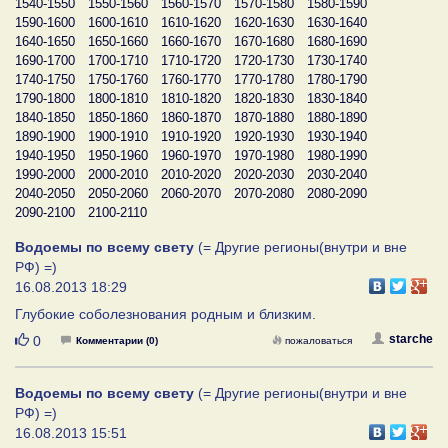
1540-1550
1550-1560
1560-1570
1570-1580
1580-1590
1590-1600
1600-1610
1610-1620
1620-1630
1630-1640
1640-1650
1650-1660
1660-1670
1670-1680
1680-1690
1690-1700
1700-1710
1710-1720
1720-1730
1730-1740
1740-1750
1750-1760
1760-1770
1770-1780
1780-1790
1790-1800
1800-1810
1810-1820
1820-1830
1830-1840
1840-1850
1850-1860
1860-1870
1870-1880
1880-1890
1890-1900
1900-1910
1910-1920
1920-1930
1930-1940
1940-1950
1950-1960
1960-1970
1970-1980
1980-1990
1990-2000
2000-2010
2010-2020
2020-2030
2030-2040
2040-2050
2050-2060
2060-2070
2070-2080
2080-2090
2090-2100
2100-2110
Водоемы по всему свету
(= Другие регионы(внутри и вне
РФ) =)
16.08.2013 18:29
Глубокие соболезнования родным и близким.
Нравится
starche
0
Комментарии (0)
пожаловаться
Водоемы по всему свету
(= Другие регионы(внутри и вне
РФ) =)
16.08.2013 15:51