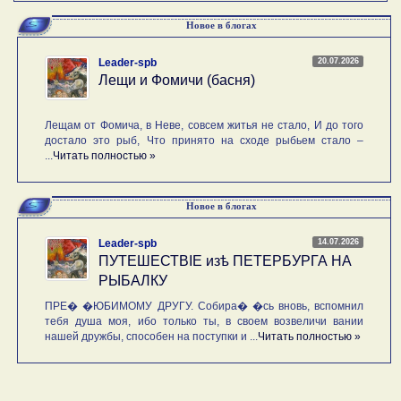
Новое в блогах
20.07.2026
Leader-spb
Лещи и Фомичи (басня)
Лещам от Фомича, в Неве, совсем житья не стало, И до того
достало это рыб, Что принято на сходе рыбьем стало –
...
Читать полностью »
Новое в блогах
14.07.2026
Leader-spb
ПУТЕШЕСТВIE изѣ ПЕТЕРБУРГА НА
РЫБАЛКУ
ПРЕ� �ЮБИМОМУ ДРУГУ. Собира� �сь вновь, вспомнил
тебя душа моя, ибо только ты, в своем возвеличи вании
нашей дружбы, способен на поступки и ...
Читать полностью »