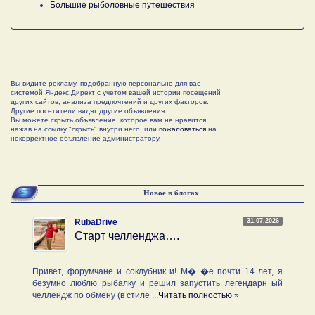
Большие рыболовные путешествия
Вы видите рекламу, подобранную персонально для вас
системой Яндекс.Директ с учетом вашей истории посещений
других сайтов, анализа предпочтений и других факторов.
Другие посетители видят другие объявления.
Вы можете скрыть объявление, которое вам не нравится,
нажав на ссылку "скрыть" внутри него, или
пожаловаться
на
некорректное объявление администратору.
Новое в блогах
31.07.2026
RubaDrive
Старт челленджа….
Привет, форумчане и соклубник и! М� �е почти 14 лет, я
безумно люблю рыбалку и решил запустить легендарн ый
челлендж по обмену (в стиле ...
Читать полностью »