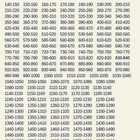
140-150
150-160
160-170
170-180
180-190
190-200
200-210
210-220
220-230
230-240
240-250
250-260
260-270
270-280
280-290
290-300
300-310
310-320
320-330
330-340
340-350
350-360
360-370
370-380
380-390
390-400
400-410
410-420
420-430
430-440
440-450
450-460
460-470
470-480
480-490
490-500
500-510
510-520
520-530
530-540
540-550
550-560
560-570
570-580
580-590
590-600
600-610
610-620
620-630
630-640
640-650
650-660
660-670
670-680
680-690
690-700
700-710
710-720
720-730
730-740
740-750
750-760
760-770
770-780
780-790
790-800
800-810
810-820
820-830
830-840
840-850
850-860
860-870
870-880
880-890
890-900
900-910
910-920
920-930
930-940
940-950
950-960
960-970
970-980
980-990
990-1000
1000-1010
1010-1020
1020-1030
1030-1040
1040-1050
1050-1060
1060-1070
1070-1080
1080-1090
1090-1100
1100-1110
1110-1120
1120-1130
1130-1140
1140-1150
1150-1160
1160-1170
1170-1180
1180-1190
1190-1200
1200-1210
1210-1220
1220-1230
1230-1240
1240-1250
1250-1260
1260-1270
1270-1280
1280-1290
1290-1300
1300-1310
1310-1320
1320-1330
1330-1340
1340-1350
1350-1360
1360-1370
1370-1380
1380-1390
1390-1400
1400-1410
1410-1420
1420-1430
1430-1440
1440-1450
1450-1460
1460-1470
1470-1480
1480-1490
1490-1500
1500-1510
1510-1520
1520-1530
1530-1540