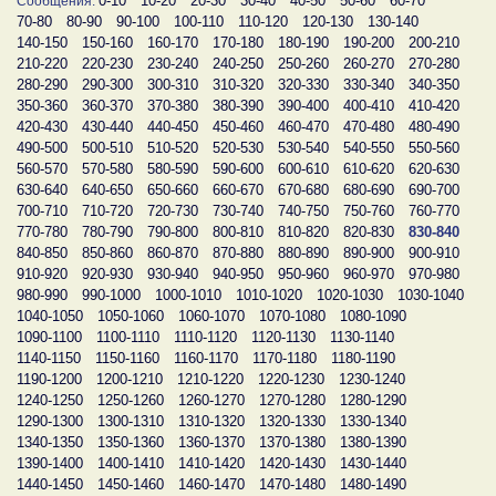
0-10
10-20
20-30
30-40
40-50
50-60
60-70
Сообщения:
70-80
80-90
90-100
100-110
110-120
120-130
130-140
140-150
150-160
160-170
170-180
180-190
190-200
200-210
210-220
220-230
230-240
240-250
250-260
260-270
270-280
280-290
290-300
300-310
310-320
320-330
330-340
340-350
350-360
360-370
370-380
380-390
390-400
400-410
410-420
420-430
430-440
440-450
450-460
460-470
470-480
480-490
490-500
500-510
510-520
520-530
530-540
540-550
550-560
560-570
570-580
580-590
590-600
600-610
610-620
620-630
630-640
640-650
650-660
660-670
670-680
680-690
690-700
700-710
710-720
720-730
730-740
740-750
750-760
760-770
770-780
780-790
790-800
800-810
810-820
820-830
830-840
840-850
850-860
860-870
870-880
880-890
890-900
900-910
910-920
920-930
930-940
940-950
950-960
960-970
970-980
980-990
990-1000
1000-1010
1010-1020
1020-1030
1030-1040
1040-1050
1050-1060
1060-1070
1070-1080
1080-1090
1090-1100
1100-1110
1110-1120
1120-1130
1130-1140
1140-1150
1150-1160
1160-1170
1170-1180
1180-1190
1190-1200
1200-1210
1210-1220
1220-1230
1230-1240
1240-1250
1250-1260
1260-1270
1270-1280
1280-1290
1290-1300
1300-1310
1310-1320
1320-1330
1330-1340
1340-1350
1350-1360
1360-1370
1370-1380
1380-1390
1390-1400
1400-1410
1410-1420
1420-1430
1430-1440
1440-1450
1450-1460
1460-1470
1470-1480
1480-1490