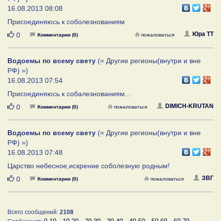
16.08.2013 08:08
Присоединяюсь к соболезнованиям
Нравится
Юра ТТ
0
Комментарии (0)
пожаловаться
Водоемы по всему свету
(= Другие регионы(внутри и вне
РФ) =)
16.08.2013 07:54
Присоединяюсь к собалезнованиям...
Нравится
DIMICH-KRUTAN
0
Комментарии (0)
пожаловаться
Водоемы по всему свету
(= Другие регионы(внутри и вне
РФ) =)
16.08.2013 07:48
Царство небесное,искрение соболезную родным!
Нравится
ЗВГ
0
Комментарии (0)
пожаловаться
Всего сообщений:
2108