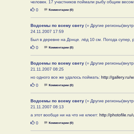
человек. 17 участников поймали рыбу общим весом
Нравится
0
Комментарии (0)
Водоемы по всему свету
(= Другие регионы(внутр
24.11.2007 17:59
Был в деревне на Донце. лёд 10 см. Погода супер, 
Нравится
0
Комментарии (0)
Водоемы по всему свету
(= Другие регионы(внутр
21.11.2007 08:25
но одного все же удалось поймать:
http://gallery.r
Нравится
0
Комментарии (0)
Водоемы по всему свету
(= Другие регионы(внутр
21.11.2007 08:13
а этот вообще ни на что не клюет:
http://photofile.r
Нравится
0
Комментарии (0)