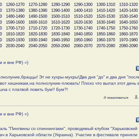
0
1260-1270
1270-1280
1280-1290
1290-1300
1300-1310
1310-1320
0
1370-1380
1380-1390
1390-1400
1400-1410
1410-1420
1420-1430
0
1480-1490
1490-1500
1500-1510
1510-1520
1520-1530
1530-1540
0
1590-1600
1600-1610
1610-1620
1620-1630
1630-1640
1640-1650
0
1700-1710
1710-1720
1720-1730
1730-1740
1740-1750
1750-1760
0
1810-1820
1820-1830
1830-1840
1840-1850
1850-1860
1860-1870
0
1920-1930
1930-1940
1940-1950
1950-1960
1960-1970
1970-1980
0
2030-2040
2040-2050
2050-2060
2060-2070
2070-2080
2080-2090
и и вне РФ) =)
лнолуние,браццы! Эт не хухры-мухры!Два дня "до" и два дня "после
А вот хишникам,на полнолуние-плювать! Плохо что выпал этот день 
шча с платвой ловить бум!! Бум?!
пожаловаться
и и вне РФ) =)
аль "Пингвины со спиннингами", проводимый клубом "Харьковский
ач в Харьковской области (Украина). Участие в фестивале приняли