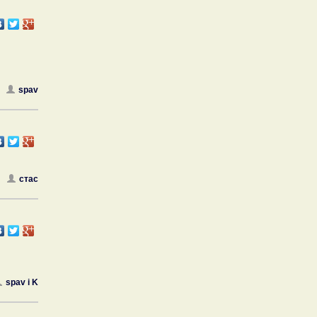
spav
стас
spav i K