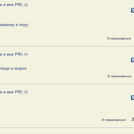
и и вне РФ) =)
иманку и игру:
пожаловаться
и и вне РФ) =)
олнце и мороз
пожаловаться
и и вне РФ) =)
пожаловаться