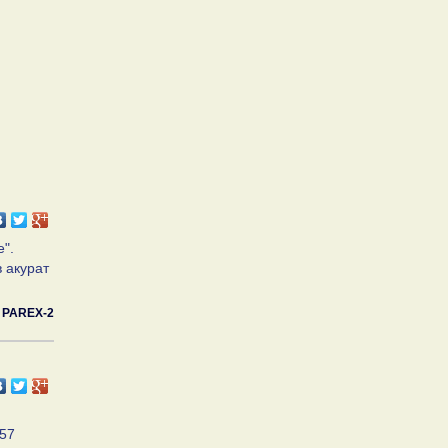
".
в акурат
PAREX-2
 57