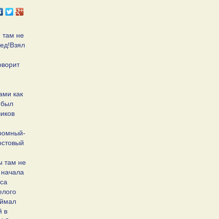
 там не
ред!Взял
оворит
ами как
 был
чиков
громный-
остовый
ы там не
е начала
оса
елого
оймал
й в