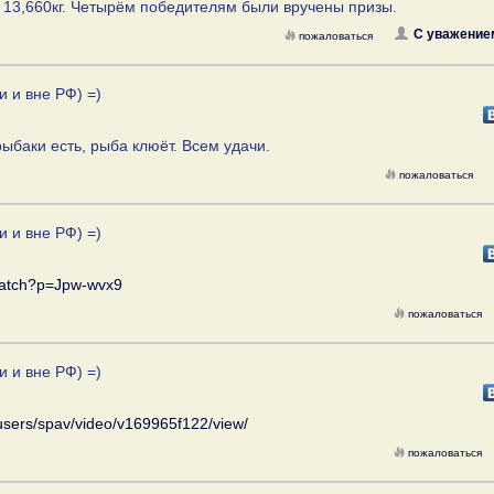
 13,660кг. Четырём победителям были вручены призы.
С уважение
пожаловаться
и и вне РФ) =)
рыбаки есть, рыба клюёт. Всем удачи.
пожаловаться
и и вне РФ) =)
u/watch?p=Jpw-wvx9
пожаловаться
и и вне РФ) =)
u/users/spav/video/v169965f122/view/
пожаловаться