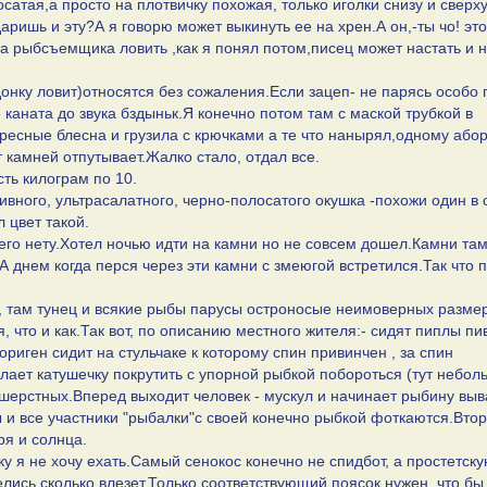
сатая,а просто на плотвичку похожая, только иголки снизу и сверх
аришь и эту?А я говорю может выкинуть ее на хрен.А он,-ты чо! эт
на рыбсъемщика ловить ,как я понял потом,писец может настать и 
 донку ловит)относятся без сожаления.Если зацеп- не парясь особо 
каната до звука бздыньк.Я конечно потом там с маской трубкой в
ресные блесна и грузила с крючками а те что нанырял,одному або
 камней отпутывает.Жалко стало, отдал все.
ть килограм по 10.
вного, ультрасалатного, черно-полосатого окушка -похожи один в 
 цвет такой.
его нету.Хотел ночью идти на камни но не совсем дошел.Камни там
.А днем когда перся через эти камни с змеюгой встретился.Так что
", там тунец и всякие рыбы парусы остроносые неимоверных разме
 что и как.Так вот, по описанию местного жителя:- сидят пиплы пи
риген сидит на стульчаке к которому спин привинчен , за спин
елает катушечку покрутить с упорной рыбкой побороться (тут небол
ошерстных.Вперед выходит человек - мускул и начинает рыбину вы
и все участники "рыбалки"с своей конечно рыбкой фоткаются.Вто
ря и солнца.
ку я не хочу ехать.Самый сенокос конечно не спидбот, а простетск
лись сколько влезет.Только соответствующий поясок нужен, что бы