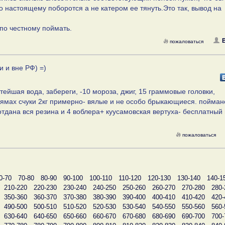
о настоящему поборотся а не катером ее тянуть.Это так, вывод на
 по честному поймать.
пожаловаться
и и вне РФ) =)
тейшая вода, забереги, -10 мороза, джиг, 15 граммовые головки,
 ямах счуки 2кг примерно- вялые и не особо брыкающиеся. пойман
 отдана вся резина и 4 воблера+ куусамовская вертуха- бесплатный
пожаловаться
0-70
70-80
80-90
90-100
100-110
110-120
120-130
130-140
140-1
210-220
220-230
230-240
240-250
250-260
260-270
270-280
280-
350-360
360-370
370-380
380-390
390-400
400-410
410-420
420-
490-500
500-510
510-520
520-530
530-540
540-550
550-560
560-
630-640
640-650
650-660
660-670
670-680
680-690
690-700
700-