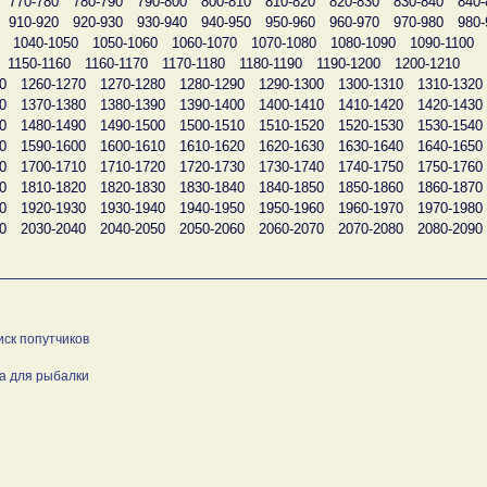
770-780
780-790
790-800
800-810
810-820
820-830
830-840
840-
910-920
920-930
930-940
940-950
950-960
960-970
970-980
980-
1040-1050
1050-1060
1060-1070
1070-1080
1080-1090
1090-1100
1150-1160
1160-1170
1170-1180
1180-1190
1190-1200
1200-1210
0
1260-1270
1270-1280
1280-1290
1290-1300
1300-1310
1310-1320
0
1370-1380
1380-1390
1390-1400
1400-1410
1410-1420
1420-1430
0
1480-1490
1490-1500
1500-1510
1510-1520
1520-1530
1530-1540
0
1590-1600
1600-1610
1610-1620
1620-1630
1630-1640
1640-1650
0
1700-1710
1710-1720
1720-1730
1730-1740
1740-1750
1750-1760
0
1810-1820
1820-1830
1830-1840
1840-1850
1850-1860
1860-1870
0
1920-1930
1930-1940
1940-1950
1950-1960
1960-1970
1970-1980
0
2030-2040
2040-2050
2050-2060
2060-2070
2070-2080
2080-2090
иск попутчиков
а для рыбалки