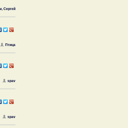
м, Сергей
Птица
spav
spav