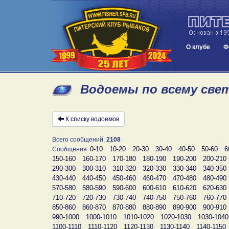
О клубе
Ф
Водоемы по всему свет
К списку водоемов
Всего сообщений:
2108
0-10
10-20
20-30
30-40
40-50
50-60
6
Сообщения:
150-160
160-170
170-180
180-190
190-200
200-210
290-300
300-310
310-320
320-330
330-340
340-350
430-440
440-450
450-460
460-470
470-480
480-490
570-580
580-590
590-600
600-610
610-620
620-630
710-720
720-730
730-740
740-750
750-760
760-770
850-860
860-870
870-880
880-890
890-900
900-910
990-1000
1000-1010
1010-1020
1020-1030
1030-1040
1100-1110
1110-1120
1120-1130
1130-1140
1140-1150