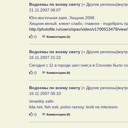
Водоемы по всему свету
(= Другие регионы(внутр
21.11.2007 08:07
Юго-восточная азия. Хищник 2008.
Хищник вялый, клюет слабо, главное - подобрать пр
http://photofile.ru/users/spav/video/v1700513479/view/
Нравится
0
Комментарии (1)
Водоемы по всему свету
(= Другие регионы(внутр
16.11.2007 21:22
Сегодня с 11 в городе шел снег,а в Сосново было с
Нравится
0
Комментарии (0)
Водоемы по всему свету
(= Другие регионы(внутр
16.11.2007 05:10
sinaiskiy zaliv.
lida net, fish esti, polno raznoy, loviti ne interesno
Нравится
0
Комментарии (0)