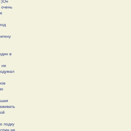
у.)Он
о очень
не
под
ригену
один в
 не
 подумал
ров
во
ьшая
важивать
рой
ую лодку
 спин не