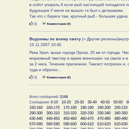
в хобот упирать.А если рыб настоящий попадется п
будующее.У меня не вышло т.к был с детишками.
Так что с берега там, крупный рыб - большая удача
Нравится
0
Комментарии (0)
Водоемы по всему свету
(= Другие регионы(внутр
15.11.2007 10:45
Река Урал, выше города Орска, 25 км от города. Чис
морковный твистер и яркие минношки- на свале и в
за 2 часа. Течение приличное. Таксист потрясен и,
туда и обратно...
Нравится
0
Комментарии (0)
Всего сообщений:
2108
0-10
10-20
20-30
30-40
40-50
50-60
6
Сообщения:
150-160
160-170
170-180
180-190
190-200
200-210
290-300
300-310
310-320
320-330
330-340
340-350
430-440
440-450
450-460
460-470
470-480
480-490
570-580
580-590
590-600
600-610
610-620
620-630