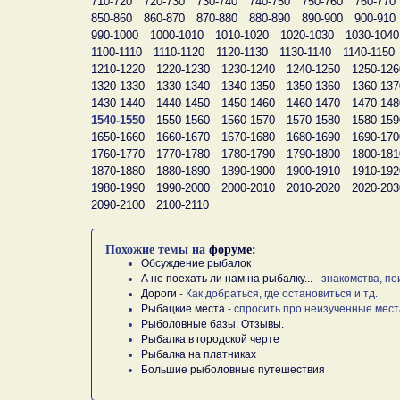
710-720
720-730
730-740
740-750
750-760
760-770
850-860
860-870
870-880
880-890
890-900
900-910
990-1000
1000-1010
1010-1020
1020-1030
1030-1040
1100-1110
1110-1120
1120-1130
1130-1140
1140-1150
1210-1220
1220-1230
1230-1240
1240-1250
1250-126
1320-1330
1330-1340
1340-1350
1350-1360
1360-137
1430-1440
1440-1450
1450-1460
1460-1470
1470-148
1540-1550
1550-1560
1560-1570
1570-1580
1580-159
1650-1660
1660-1670
1670-1680
1680-1690
1690-170
1760-1770
1770-1780
1780-1790
1790-1800
1800-181
1870-1880
1880-1890
1890-1900
1900-1910
1910-192
1980-1990
1990-2000
2000-2010
2010-2020
2020-203
2090-2100
2100-2110
Похожие темы на
форуме:
Обсуждение рыбалок
А не поехать ли нам на рыбалку...
- знакомства, по
Дороги
- Как добраться, где остановиться и тд.
Рыбацкие места
- спросить про неизученные мест
Рыболовные базы. Отзывы.
Рыбалка в городской черте
Рыбалка на платниках
Большие рыболовные путешествия