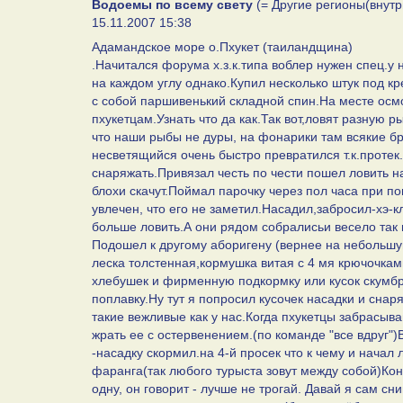
Водоемы по всему свету
(= Другие регионы(внутр
15.11.2007 15:38
Адамандское море о.Пхукет (таиландщина)
.Начитался форума х.з.к.типа воблер нужен спец.у 
на каждом углу однако.Купил несколько штук под кр
с собой паршивенький складной спин.На месте осм
пхукетцам.Узнать что да как.Так вот,ловят разную
что наши рыбы не дуры, на фонарики там всякие б
несветящийся очень быстро превратился т.к.проте
снаряжать.Привязал честь по чести пошел ловить н
блохи скачут.Поймал парочку через пол часа при по
увлечен, что его не заметил.Насадил,забросил-хэ-
больше ловить.А они рядом собралисьи весело так
Подошел к другому аборигену (вернее на небольшую
леска толстенная,кормушка витая с 4 мя крючочкам
хлебушек и фирменную подкормку или кусок скумбр
поплавку.Ну тут я попросил кусочек насадки и сна
такие вежливые как у нас.Когда пхукетцы забрасыва
жрать ее с остервенением.(по команде "все вдруг"
-насадку скормил.на 4-й просек что к чему и начал
фаранга(так любого турыста зовут между собой)Кон
одну, он говорит - лучше не трогай. Давай я сам сн