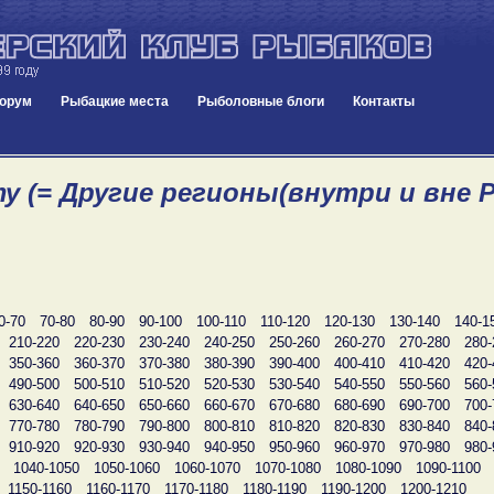
орум
Рыбацкие места
Рыболовные блоги
Контакты
у (= Другие регионы(внутри и вне Р
0-70
70-80
80-90
90-100
100-110
110-120
120-130
130-140
140-1
210-220
220-230
230-240
240-250
250-260
260-270
270-280
280-
350-360
360-370
370-380
380-390
390-400
400-410
410-420
420-
490-500
500-510
510-520
520-530
530-540
540-550
550-560
560-
630-640
640-650
650-660
660-670
670-680
680-690
690-700
700-
770-780
780-790
790-800
800-810
810-820
820-830
830-840
840-
910-920
920-930
930-940
940-950
950-960
960-970
970-980
980-
1040-1050
1050-1060
1060-1070
1070-1080
1080-1090
1090-1100
1150-1160
1160-1170
1170-1180
1180-1190
1190-1200
1200-1210