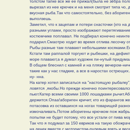
толстом тапке все же ее прижал(была не зёбра поло
вырезал из нее крючек и на меня смотрит типа чо, д
вкусная рыба.Так что самостоятельно, без абориге
выползешь.
Заметил, что к зацепам и потери снасточки (кто на
разными углами, просто изображают перетягивание 
костюмчике поплавал. Не подбирал конечно неинте
подарил.Смаотрю ходит во время отлива лесочку от
Рыбы разные там плавают небольшими косяками.Ес
Кстати там раппалой торгуют и рыбешки, на дефикти
море плавают,а я думал художнк пи-нутый придумал
В общем блеснил с камней и на пляжу вечером-нич
такие как у нас гладкие, а все в наростах острющих
ну- нна.
На катер хотел записаться на "настоящую рыбалку
ловятся ,якобы.Но прежде конечно поинтересовался,
пьют.Катер всеми своими 1000 лошадками рычит.Або
держится.Опаа!абориген кричит, кто из фарангов ж
потасовка из оставшихся на ногах товарищей разн
измочаливать.Потом аборигены крючком пож жабры 
попытки не будет потому, что все устали от пива мо
Так что я подумал за 150 евриков на такую обожрач
на денек вместе с мотористом-рулевым взять и весе