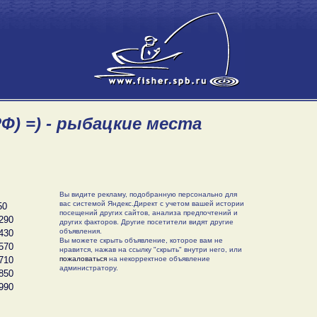
Ф) =) - рыбацкие места
Вы видите рекламу, подобранную персонально для
вас системой Яндекс.Директ с учетом вашей истории
50
посещений других сайтов, анализа предпочтений и
290
других факторов. Другие посетители видят другие
объявления.
430
Вы можете скрыть объявление, которое вам не
570
нравится, нажав на ссылку "скрыть" внутри него, или
710
пожаловаться
на некорректное объявление
администратору.
850
990