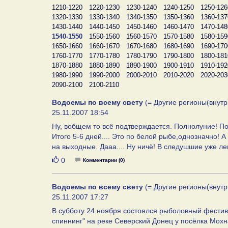
1210-1220
1220-1230
1230-1240
1240-1250
1250-126
1320-1330
1330-1340
1340-1350
1350-1360
1360-137
1430-1440
1440-1450
1450-1460
1460-1470
1470-148
1540-1550
1550-1560
1560-1570
1570-1580
1580-159
1650-1660
1660-1670
1670-1680
1680-1690
1690-170
1760-1770
1770-1780
1780-1790
1790-1800
1800-181
1870-1880
1880-1890
1890-1900
1900-1910
1910-192
1980-1990
1990-2000
2000-2010
2010-2020
2020-203
2090-2100
2100-2110
Водоемы по всему свету
(= Другие регионы(внутр
25.11.2007 18:54
Ну, вобщем то всё подтверждается. Полнолуние! По
Итого 5-6 дней.... Это по белой рыбе,однозначно! 
на выходные. Дааа.... Ну ничё! В следушшие уже ле
Нравится
0
Комментарии (0)
Водоемы по всему свету
(= Другие регионы(внутр
25.11.2007 17:27
В субботу 24 ноября состоялся рыболовный фестив
спиннинг" на реке Северский Донец у посёлка Мохн