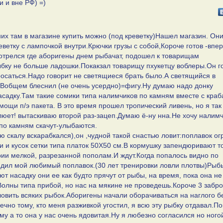
и и вне РФ) =)
них там в магазине купить можно (под креветку)Нашел магазин. Они
еветку с лампочкой внутри.Крючки грузы с собой,Короче готов -впе
отрелся где аборигены днем рыбачат, подошел к товарищам
 рыбку не больше ладошки.Покакзал товарищу пхукетцу воблеры.Он г
росаться.Надо говорит не светящиеся брать было.А светящийся в
к.Вобщем блеснил (не очень усердно)=фигу.Ну думаю надо донку
асадку.Там такие сомики типа налимчиков по камням вместе с краб
мощи п/э пакета. В это время прошел тропический ливень, но я так
клюет! вытаскиваю второй раз-зацеп.Думаю ё-ну нна.Не хочу налим
 по камням скачут-улыбаются.
 скалу вскарабкался),он ,чудной такой снастью ловит:поплавок о
и и кусок сетки типа платок 50Х50 см.В кормушку запендюривают т
ии мелкой, разрезанной пополам.И ждут.Когда попалось видно по
рядил мой любимый поплавок.(30 лет тренировки ловли плотвы)Рыб
ют насадку они ее как будто прячут от рыбы, на время, пока она н
)Волны типа прибой, но нас на мякине не проведешь.Короче 3 забр
 ловить всяких рыбок.Аборигены начали оборачиваться на наглого б
ечно тому, кто меня разживкой угостил, я всю эту рыбку отдавал.П
иму а то она у нас очень ядовитая.Ну я любезно согласился но ного