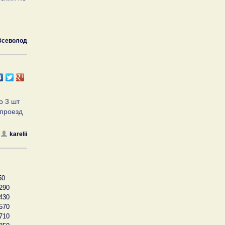
Всеволод
о 3 шт
 проезд
karelii
50
290
430
570
710