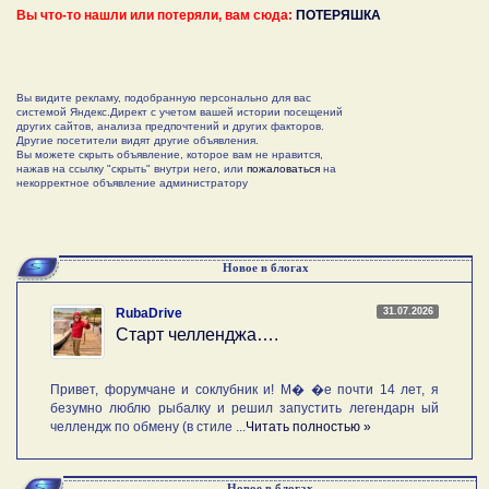
Вы что-то нашли или потеряли, вам сюда:
ПОТЕРЯШКА
Вы видите рекламу, подобранную персонально для вас
системой Яндекс.Директ с учетом вашей истории посещений
других сайтов, анализа предпочтений и других факторов.
Другие посетители видят другие объявления.
Вы можете скрыть объявление, которое вам не нравится,
нажав на ссылку "скрыть" внутри него, или
пожаловаться
на
некорректное объявление администратору
Новое в блогах
31.07.2026
RubaDrive
Старт челленджа….
Привет, форумчане и соклубник и! М� �е почти 14 лет, я
безумно люблю рыбалку и решил запустить легендарн ый
челлендж по обмену (в стиле ...
Читать полностью »
Новое в блогах