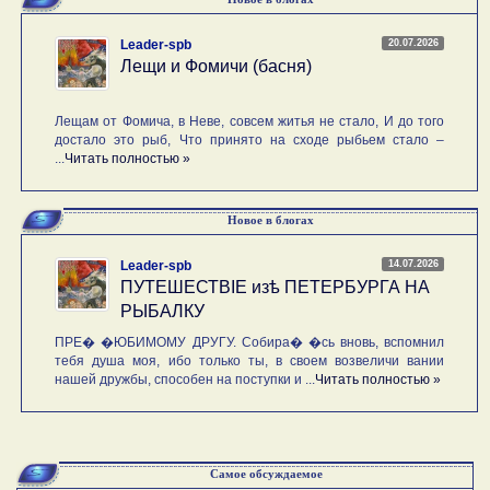
20.07.2026
Leader-spb
Лещи и Фомичи (басня)
Лещам от Фомича, в Неве, совсем житья не стало, И до того
достало это рыб, Что принято на сходе рыбьем стало –
...
Читать полностью »
Новое в блогах
14.07.2026
Leader-spb
ПУТЕШЕСТВIE изѣ ПЕТЕРБУРГА НА
РЫБАЛКУ
ПРЕ� �ЮБИМОМУ ДРУГУ. Собира� �сь вновь, вспомнил
тебя душа моя, ибо только ты, в своем возвеличи вании
нашей дружбы, способен на поступки и ...
Читать полностью »
Самое обсуждаемое