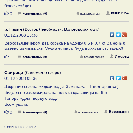
боюсь сойдет.
Нравится
mikle1964
0
Комментарии (0)
пожаловаться
р. Назия
(Восток Ленобласти, Вологодская обл.)
01.12.2008 13:38
Верховья,вечером два хорька на удочку 0.5 и 0.7 кг. За ночь 8
мелких налимчиков. Утром тишина.Вода высокая как весной.
Нравится
Ижорец
1
Комментарии (0)
пожаловаться
Свирица
(Ладожское озеро)
01.12.2008 08:36
Закрытие сезона жидкой воды. 3 экипажа - 1 полторашка(
Визуально зафиксирована поимка красавицы на 8,5.
Теперь ждём твёрдую воду.
Всем удачи.
Нравится
Верещагин
0
Комментарии (0)
пожаловаться
Сообщений: 3 из 3