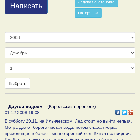
Ледовая обстановка
Написать
Потеряшка
Год
Месяц
День
Выбрать
= Другой водоем =
(Карельский перешеек)
01.12.2008 19:08
В субботу 29.11. на Ильичевском. Лед стоит, но выйти нельзя.
Метра два от берега чистая вода, потом слабая корка
преходящая в более - менее крепкий лед. Кинул пол-кирпича.
Пробил, но покатился дальше. Если и дальше будут ++++,